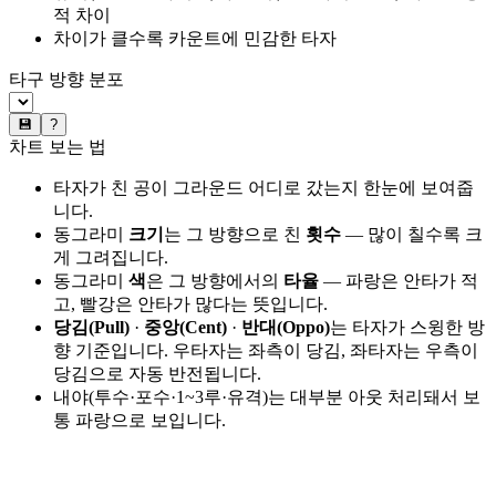
적 차이
차이가 클수록 카운트에 민감한 타자
타구 방향 분포
💾
?
차트 보는 법
타자가 친 공이 그라운드 어디로 갔는지 한눈에 보여줍
니다.
동그라미
크기
는 그 방향으로 친
횟수
— 많이 칠수록 크
게 그려집니다.
동그라미
색
은 그 방향에서의
타율
— 파랑은 안타가 적
고, 빨강은 안타가 많다는 뜻입니다.
당김(Pull)
·
중앙(Cent)
·
반대(Oppo)
는 타자가 스윙한 방
향 기준입니다. 우타자는 좌측이 당김, 좌타자는 우측이
당김으로 자동 반전됩니다.
내야(투수·포수·1~3루·유격)는 대부분 아웃 처리돼서 보
통 파랑으로 보입니다.