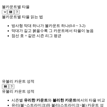
볼카운트별 타율
💾
?
볼카운트별 타율 읽는 법
방사형 막대 하나가 볼카운트 하나(0-0 ~ 3-2)
막대가 길고 붉을수록 그 카운트에서 타율이 높음
점선 호 = 같은 시즌 리그 평균
유불리 카운트 성적
💾
?
유불리 카운트 성적
시즌별
유리한 카운트
와
불리한 카운트
에서의 타율 비교
유리(볼>스트라이크)와 불리(스트라이크>볼) 카운트 성