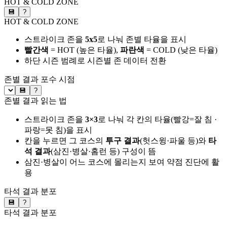
HOT & COLD ZONE
💾
?
HOT & COLD ZONE
스트라이크 존을
5x5
로 나눠 존별 타율을 표시
빨간색
= HOT (높은 타율),
파란색
= COLD (낮은 타율)
하단 시즌 범례로 시즌별 존 데이터 전환
존별 결과
포수 시점
💾
?
존별 결과 읽는 법
스트라이크 존을
3×3
로 나눠 각 칸의 타율(빨강=잘 침 ·
파랑=못 침)을 표시
칸을 누르면 그 코스의
투구 결과
(헛스윙·파울 등)와
타
석 결과
(삼진·병살·홈런 등) 구성이 뜸
삼진·병살이 어느 코스에 몰리는지 보여 약점 진단에 활
용
타석 결과 분포
💾
?
타석 결과 분포