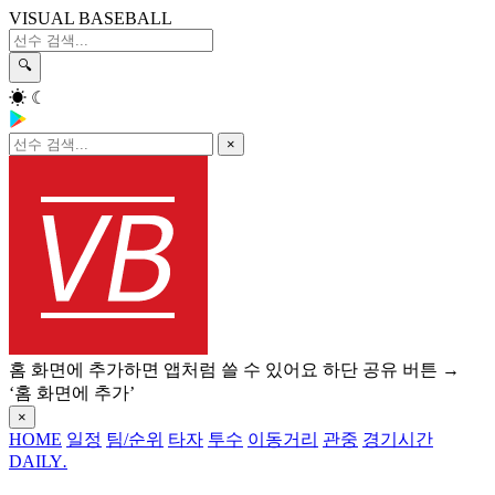
VISUAL BASEBALL
🔍
☀
☾
×
홈 화면에 추가하면 앱처럼 쓸 수 있어요
하단 공유 버튼 →
‘홈 화면에 추가’
×
HOME
일정
팀/순위
타자
투수
이동거리
관중
경기시간
DAILY
.