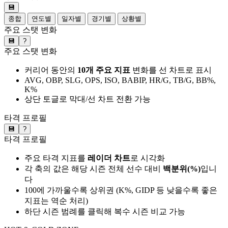
💾
종합
연도별
일자별
경기별
상황별
주요 스탯 변화
💾
?
주요 스탯 변화
커리어 동안의
10개 주요 지표
변화를 선 차트로 표시
AVG, OBP, SLG, OPS, ISO, BABIP, HR/G, TB/G, BB%,
K%
상단 토글로 막대/선 차트 전환 가능
타격 프로필
💾
?
타격 프로필
주요 타격 지표를
레이더 차트
로 시각화
각 축의 값은 해당 시즌 전체 선수 대비
백분위(%)
입니
다
100에 가까울수록 상위권 (K%, GIDP 등 낮을수록 좋은
지표는 역순 처리)
하단 시즌 범례를 클릭해 복수 시즌 비교 가능