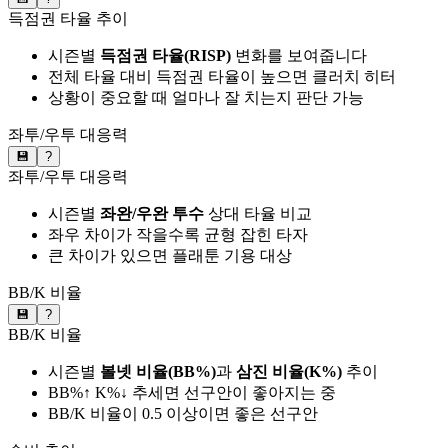
득점권 타율 추이
시즌별
득점권 타율(RISP)
변화를 보여줍니다
전체 타율 대비 득점권 타율이 높으면 클러치 히터
상황이 중요할 때 얼마나 잘 치는지 판단 가능
좌투/우투 대응력
💾
?
좌투/우투 대응력
시즌별
좌완/우완 투수
상대 타율 비교
좌우 차이가 작을수록 균형 잡힌 타자
큰 차이가 있으면 플래툰 기용 대상
BB/K 비율
💾
?
BB/K 비율
시즌별
볼넷 비율(BB%)
과
삼진 비율(K%)
추이
BB%↑ K%↓ 추세면 선구안이 좋아지는 중
BB/K 비율이 0.5 이상이면 좋은 선구안