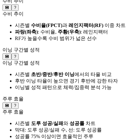
수비 추이
💾
?
수비 추이
시즌별
수비율(FPCT)
과
레인지팩터(RF)
이중 차트
파랑(좌축)
: 수비율,
주황(우축)
: 레인지팩터
RF가 높을수록 수비 범위가 넓은 선수
이닝 구간별 성적
💾
?
이닝 구간별 성적
시즌별
초반/중반/후반 이닝
에서의 타율 비교
후반 이닝 타율이 높으면 경기 후반에 강한 타자
이닝별 성적 패턴으로 체력/집중력 분석 가능
주루 효율
💾
?
주루 효율
시즌별
도루 성공/실패
와
성공률
차트
막대: 도루 성공/실패 수, 선: 도루 성공률
성공률 75% 이상이면 효율적인 주루