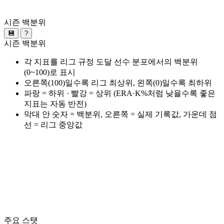
시즌 백분위
💾
?
시즌 백분위
각 지표를 리그 규정 도달 선수 분포에서의 백분위
(0~100)로 표시
오른쪽(100)일수록 리그 최상위, 왼쪽(0)일수록 최하위
파랑 = 하위 · 빨강 = 상위 (ERA·K%처럼 낮을수록 좋은
지표는 자동 반전)
막대 안 숫자 = 백분위, 오른쪽 = 실제 기록값, 가운데 점
선 = 리그 중앙값
주요 스탯