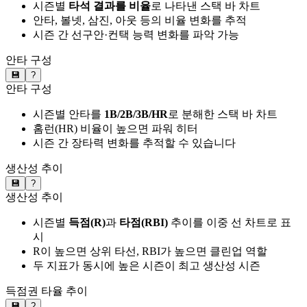
시즌별
타석 결과를 비율
로 나타낸 스택 바 차트
안타, 볼넷, 삼진, 아웃 등의 비율 변화를 추적
시즌 간 선구안·컨택 능력 변화를 파악 가능
안타 구성
💾
?
안타 구성
시즌별 안타를
1B/2B/3B/HR
로 분해한 스택 바 차트
홈런(HR) 비율이 높으면 파워 히터
시즌 간 장타력 변화를 추적할 수 있습니다
생산성 추이
💾
?
생산성 추이
시즌별
득점(R)
과
타점(RBI)
추이를 이중 선 차트로 표
시
R이 높으면 상위 타선, RBI가 높으면 클린업 역할
두 지표가 동시에 높은 시즌이 최고 생산성 시즌
득점권 타율 추이
💾
?