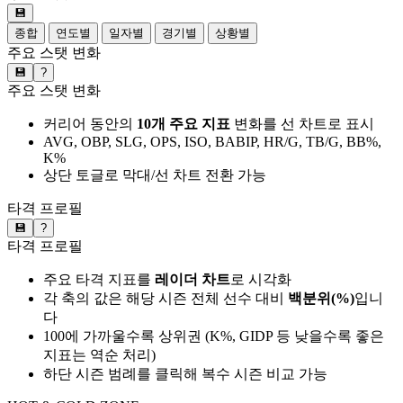
💾
종합
연도별
일자별
경기별
상황별
주요 스탯 변화
💾
?
주요 스탯 변화
커리어 동안의
10개 주요 지표
변화를 선 차트로 표시
AVG, OBP, SLG, OPS, ISO, BABIP, HR/G, TB/G, BB%,
K%
상단 토글로 막대/선 차트 전환 가능
타격 프로필
💾
?
타격 프로필
주요 타격 지표를
레이더 차트
로 시각화
각 축의 값은 해당 시즌 전체 선수 대비
백분위(%)
입니
다
100에 가까울수록 상위권 (K%, GIDP 등 낮을수록 좋은
지표는 역순 처리)
하단 시즌 범례를 클릭해 복수 시즌 비교 가능