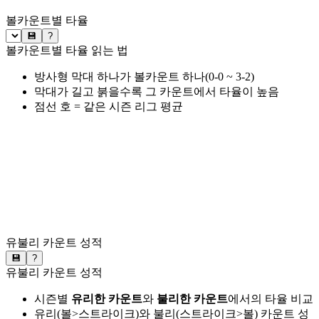
볼카운트별 타율
💾
?
볼카운트별 타율 읽는 법
방사형 막대 하나가 볼카운트 하나(0-0 ~ 3-2)
막대가 길고 붉을수록 그 카운트에서 타율이 높음
점선 호 = 같은 시즌 리그 평균
유불리 카운트 성적
💾
?
유불리 카운트 성적
시즌별
유리한 카운트
와
불리한 카운트
에서의 타율 비교
유리(볼>스트라이크)와 불리(스트라이크>볼) 카운트 성