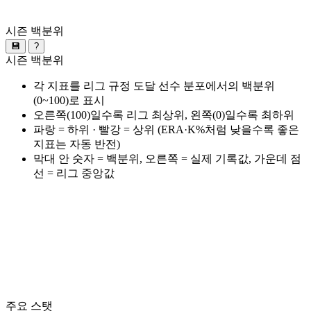
시즌 백분위
💾
?
시즌 백분위
각 지표를 리그 규정 도달 선수 분포에서의 백분위
(0~100)로 표시
오른쪽(100)일수록 리그 최상위, 왼쪽(0)일수록 최하위
파랑 = 하위 · 빨강 = 상위 (ERA·K%처럼 낮을수록 좋은
지표는 자동 반전)
막대 안 숫자 = 백분위, 오른쪽 = 실제 기록값, 가운데 점
선 = 리그 중앙값
주요 스탯