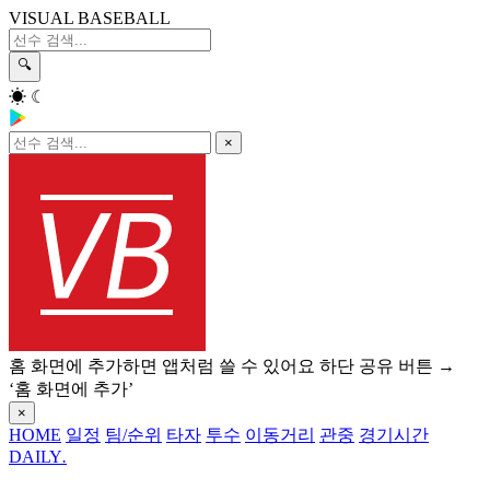
VISUAL BASEBALL
🔍
☀
☾
×
홈 화면에 추가하면 앱처럼 쓸 수 있어요
하단 공유 버튼 →
‘홈 화면에 추가’
×
HOME
일정
팀/순위
타자
투수
이동거리
관중
경기시간
DAILY
.