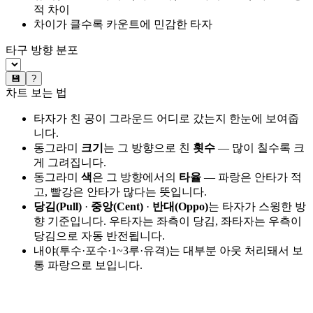
적 차이
차이가 클수록 카운트에 민감한 타자
타구 방향 분포
💾
?
차트 보는 법
타자가 친 공이 그라운드 어디로 갔는지 한눈에 보여줍
니다.
동그라미
크기
는 그 방향으로 친
횟수
— 많이 칠수록 크
게 그려집니다.
동그라미
색
은 그 방향에서의
타율
— 파랑은 안타가 적
고, 빨강은 안타가 많다는 뜻입니다.
당김(Pull)
·
중앙(Cent)
·
반대(Oppo)
는 타자가 스윙한 방
향 기준입니다. 우타자는 좌측이 당김, 좌타자는 우측이
당김으로 자동 반전됩니다.
내야(투수·포수·1~3루·유격)는 대부분 아웃 처리돼서 보
통 파랑으로 보입니다.