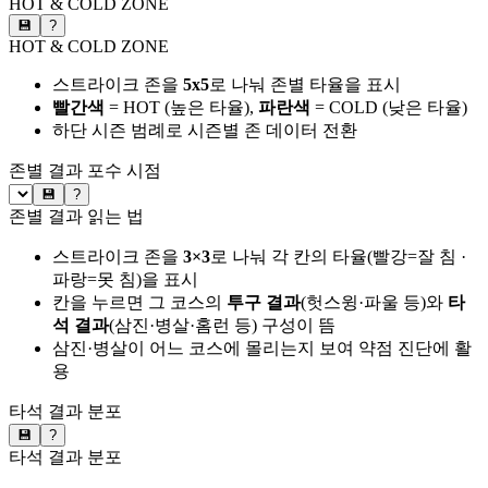
HOT & COLD ZONE
💾
?
HOT & COLD ZONE
스트라이크 존을
5x5
로 나눠 존별 타율을 표시
빨간색
= HOT (높은 타율),
파란색
= COLD (낮은 타율)
하단 시즌 범례로 시즌별 존 데이터 전환
존별 결과
포수 시점
💾
?
존별 결과 읽는 법
스트라이크 존을
3×3
로 나눠 각 칸의 타율(빨강=잘 침 ·
파랑=못 침)을 표시
칸을 누르면 그 코스의
투구 결과
(헛스윙·파울 등)와
타
석 결과
(삼진·병살·홈런 등) 구성이 뜸
삼진·병살이 어느 코스에 몰리는지 보여 약점 진단에 활
용
타석 결과 분포
💾
?
타석 결과 분포