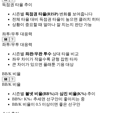
득점권 타율 추이
시즌별
득점권 타율(RISP)
변화를 보여줍니다
전체 타율 대비 득점권 타율이 높으면 클러치 히터
상황이 중요할 때 얼마나 잘 치는지 판단 가능
좌투/우투 대응력
💾
?
좌투/우투 대응력
시즌별
좌완/우완 투수
상대 타율 비교
좌우 차이가 작을수록 균형 잡힌 타자
큰 차이가 있으면 플래툰 기용 대상
BB/K 비율
💾
?
BB/K 비율
시즌별
볼넷 비율(BB%)
과
삼진 비율(K%)
추이
BB%↑ K%↓ 추세면 선구안이 좋아지는 중
BB/K 비율이 0.5 이상이면 좋은 선구안