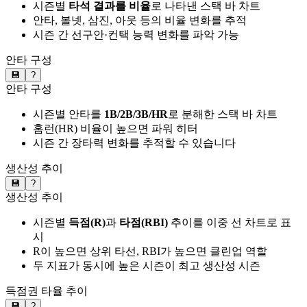
시즌별
타석 결과를 비율
로 나타낸 스택 바 차트
안타, 볼넷, 삼진, 아웃 등의 비율 변화를 추적
시즌 간 선구안·컨택 능력 변화를 파악 가능
안타 구성
💾
?
안타 구성
시즌별 안타를
1B/2B/3B/HR
로 분해한 스택 바 차트
홈런(HR) 비율이 높으면 파워 히터
시즌 간 장타력 변화를 추적할 수 있습니다
생산성 추이
💾
?
생산성 추이
시즌별
득점(R)
과
타점(RBI)
추이를 이중 선 차트로 표
시
R이 높으면 상위 타선, RBI가 높으면 클린업 역할
두 지표가 동시에 높은 시즌이 최고 생산성 시즌
득점권 타율 추이
💾
?