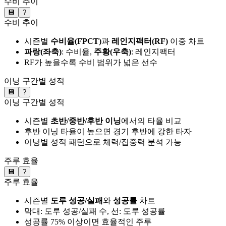
수비 추이
💾
?
수비 추이
시즌별
수비율(FPCT)
과
레인지팩터(RF)
이중 차트
파랑(좌축)
: 수비율,
주황(우축)
: 레인지팩터
RF가 높을수록 수비 범위가 넓은 선수
이닝 구간별 성적
💾
?
이닝 구간별 성적
시즌별
초반/중반/후반 이닝
에서의 타율 비교
후반 이닝 타율이 높으면 경기 후반에 강한 타자
이닝별 성적 패턴으로 체력/집중력 분석 가능
주루 효율
💾
?
주루 효율
시즌별
도루 성공/실패
와
성공률
차트
막대: 도루 성공/실패 수, 선: 도루 성공률
성공률 75% 이상이면 효율적인 주루