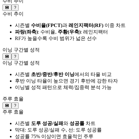
수비 추이
💾
?
수비 추이
시즌별
수비율(FPCT)
과
레인지팩터(RF)
이중 차트
파랑(좌축)
: 수비율,
주황(우축)
: 레인지팩터
RF가 높을수록 수비 범위가 넓은 선수
이닝 구간별 성적
💾
?
이닝 구간별 성적
시즌별
초반/중반/후반 이닝
에서의 타율 비교
후반 이닝 타율이 높으면 경기 후반에 강한 타자
이닝별 성적 패턴으로 체력/집중력 분석 가능
주루 효율
💾
?
주루 효율
시즌별
도루 성공/실패
와
성공률
차트
막대: 도루 성공/실패 수, 선: 도루 성공률
성공률 75% 이상이면 효율적인 주루