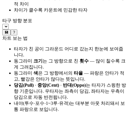
적 차이
차이가 클수록 카운트에 민감한 타자
타구 방향 분포
💾
?
차트 보는 법
타자가 친 공이 그라운드 어디로 갔는지 한눈에 보여줍
니다.
동그라미
크기
는 그 방향으로 친
횟수
— 많이 칠수록 크
게 그려집니다.
동그라미
색
은 그 방향에서의
타율
— 파랑은 안타가 적
고, 빨강은 안타가 많다는 뜻입니다.
당김(Pull)
·
중앙(Cent)
·
반대(Oppo)
는 타자가 스윙한 방
향 기준입니다. 우타자는 좌측이 당김, 좌타자는 우측이
당김으로 자동 반전됩니다.
내야(투수·포수·1~3루·유격)는 대부분 아웃 처리돼서 보
통 파랑으로 보입니다.