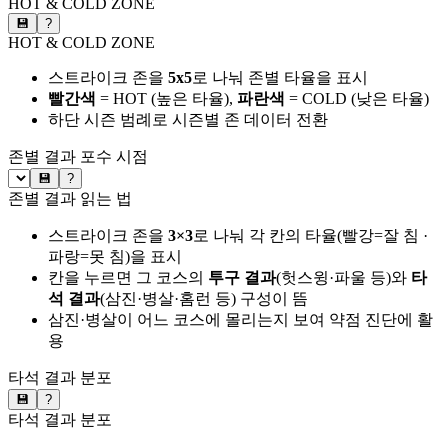
HOT & COLD ZONE
💾
?
HOT & COLD ZONE
스트라이크 존을
5x5
로 나눠 존별 타율을 표시
빨간색
= HOT (높은 타율),
파란색
= COLD (낮은 타율)
하단 시즌 범례로 시즌별 존 데이터 전환
존별 결과
포수 시점
💾
?
존별 결과 읽는 법
스트라이크 존을
3×3
로 나눠 각 칸의 타율(빨강=잘 침 ·
파랑=못 침)을 표시
칸을 누르면 그 코스의
투구 결과
(헛스윙·파울 등)와
타
석 결과
(삼진·병살·홈런 등) 구성이 뜸
삼진·병살이 어느 코스에 몰리는지 보여 약점 진단에 활
용
타석 결과 분포
💾
?
타석 결과 분포