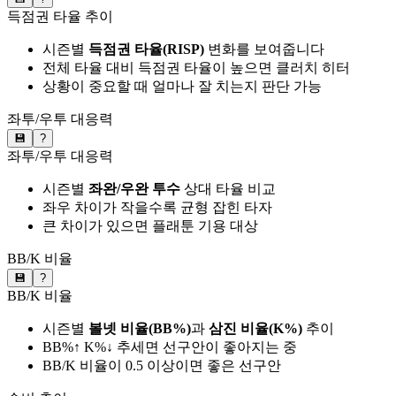
득점권 타율 추이
시즌별
득점권 타율(RISP)
변화를 보여줍니다
전체 타율 대비 득점권 타율이 높으면 클러치 히터
상황이 중요할 때 얼마나 잘 치는지 판단 가능
좌투/우투 대응력
💾
?
좌투/우투 대응력
시즌별
좌완/우완 투수
상대 타율 비교
좌우 차이가 작을수록 균형 잡힌 타자
큰 차이가 있으면 플래툰 기용 대상
BB/K 비율
💾
?
BB/K 비율
시즌별
볼넷 비율(BB%)
과
삼진 비율(K%)
추이
BB%↑ K%↓ 추세면 선구안이 좋아지는 중
BB/K 비율이 0.5 이상이면 좋은 선구안