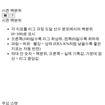
시즌 백분위
💾
?
시즌 백분위
각 지표를 리그 규정 도달 선수 분포에서의 백분위
(0~100)로 표시
오른쪽(100)일수록 리그 최상위, 왼쪽(0)일수록 최하위
파랑 = 하위 · 빨강 = 상위 (ERA·K%처럼 낮을수록 좋은
지표는 자동 반전)
막대 안 숫자 = 백분위, 오른쪽 = 실제 기록값, 가운데 점
선 = 리그 중앙값
주요 스탯