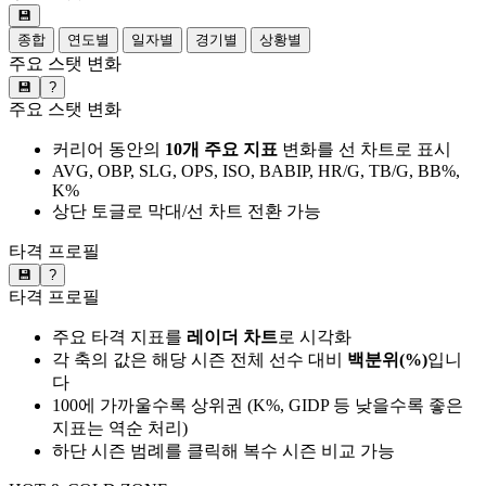
💾
종합
연도별
일자별
경기별
상황별
주요 스탯 변화
💾
?
주요 스탯 변화
커리어 동안의
10개 주요 지표
변화를 선 차트로 표시
AVG, OBP, SLG, OPS, ISO, BABIP, HR/G, TB/G, BB%,
K%
상단 토글로 막대/선 차트 전환 가능
타격 프로필
💾
?
타격 프로필
주요 타격 지표를
레이더 차트
로 시각화
각 축의 값은 해당 시즌 전체 선수 대비
백분위(%)
입니
다
100에 가까울수록 상위권 (K%, GIDP 등 낮을수록 좋은
지표는 역순 처리)
하단 시즌 범례를 클릭해 복수 시즌 비교 가능