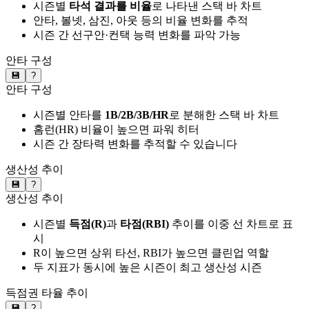
시즌별
타석 결과를 비율
로 나타낸 스택 바 차트
안타, 볼넷, 삼진, 아웃 등의 비율 변화를 추적
시즌 간 선구안·컨택 능력 변화를 파악 가능
안타 구성
💾
?
안타 구성
시즌별 안타를
1B/2B/3B/HR
로 분해한 스택 바 차트
홈런(HR) 비율이 높으면 파워 히터
시즌 간 장타력 변화를 추적할 수 있습니다
생산성 추이
💾
?
생산성 추이
시즌별
득점(R)
과
타점(RBI)
추이를 이중 선 차트로 표
시
R이 높으면 상위 타선, RBI가 높으면 클린업 역할
두 지표가 동시에 높은 시즌이 최고 생산성 시즌
득점권 타율 추이
💾
?