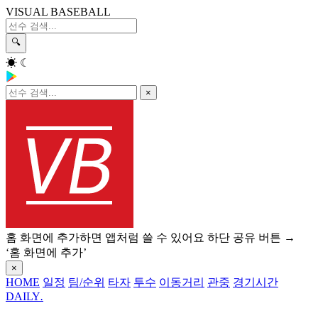
VISUAL BASEBALL
🔍
☀
☾
×
홈 화면에 추가하면 앱처럼 쓸 수 있어요
하단 공유 버튼 →
‘홈 화면에 추가’
×
HOME
일정
팀/순위
타자
투수
이동거리
관중
경기시간
DAILY
.