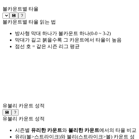
볼카운트별 타율
💾
?
볼카운트별 타율 읽는 법
방사형 막대 하나가 볼카운트 하나(0-0 ~ 3-2)
막대가 길고 붉을수록 그 카운트에서 타율이 높음
점선 호 = 같은 시즌 리그 평균
유불리 카운트 성적
💾
?
유불리 카운트 성적
시즌별
유리한 카운트
와
불리한 카운트
에서의 타율 비교
유리(볼>스트라이크)와 불리(스트라이크>볼) 카운트 성