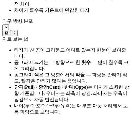
적 차이
차이가 클수록 카운트에 민감한 타자
타구 방향 분포
💾
?
차트 보는 법
타자가 친 공이 그라운드 어디로 갔는지 한눈에 보여줍
니다.
동그라미
크기
는 그 방향으로 친
횟수
— 많이 칠수록 크
게 그려집니다.
동그라미
색
은 그 방향에서의
타율
— 파랑은 안타가 적
고, 빨강은 안타가 많다는 뜻입니다.
당김(Pull)
·
중앙(Cent)
·
반대(Oppo)
는 타자가 스윙한 방
향 기준입니다. 우타자는 좌측이 당김, 좌타자는 우측이
당김으로 자동 반전됩니다.
내야(투수·포수·1~3루·유격)는 대부분 아웃 처리돼서 보
통 파랑으로 보입니다.