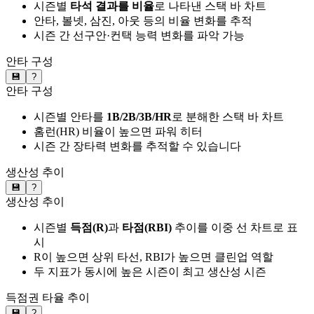
시즌별
타석 결과를 비율
로 나타낸 스택 바 차트
안타, 볼넷, 삼진, 아웃 등의 비율 변화를 추적
시즌 간 선구안·컨택 능력 변화를 파악 가능
안타 구성
💾
?
안타 구성
시즌별 안타를
1B/2B/3B/HR
로 분해한 스택 바 차트
홈런(HR) 비율이 높으면 파워 히터
시즌 간 장타력 변화를 추적할 수 있습니다
생산성 추이
💾
?
생산성 추이
시즌별
득점(R)
과
타점(RBI)
추이를 이중 선 차트로 표
시
R이 높으면 상위 타선, RBI가 높으면 클린업 역할
두 지표가 동시에 높은 시즌이 최고 생산성 시즌
득점권 타율 추이
💾
?