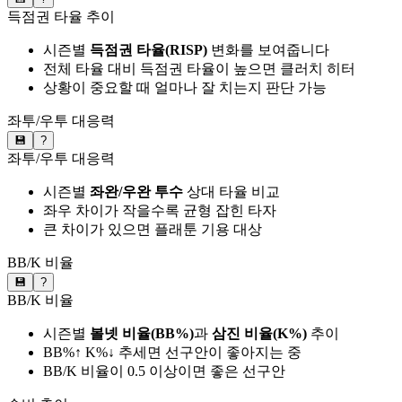
득점권 타율 추이
시즌별
득점권 타율(RISP)
변화를 보여줍니다
전체 타율 대비 득점권 타율이 높으면 클러치 히터
상황이 중요할 때 얼마나 잘 치는지 판단 가능
좌투/우투 대응력
💾
?
좌투/우투 대응력
시즌별
좌완/우완 투수
상대 타율 비교
좌우 차이가 작을수록 균형 잡힌 타자
큰 차이가 있으면 플래툰 기용 대상
BB/K 비율
💾
?
BB/K 비율
시즌별
볼넷 비율(BB%)
과
삼진 비율(K%)
추이
BB%↑ K%↓ 추세면 선구안이 좋아지는 중
BB/K 비율이 0.5 이상이면 좋은 선구안