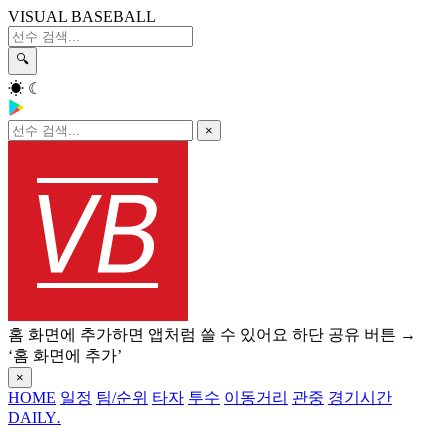
VISUAL BASEBALL
🔍
☀
☾
×
홈 화면에 추가하면 앱처럼 쓸 수 있어요
하단 공유 버튼 →
‘홈 화면에 추가’
×
HOME
일정
팀/순위
타자
투수
이동거리
관중
경기시간
DAILY
.