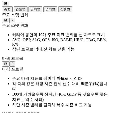
💾
종합
연도별
일자별
경기별
상황별
주요 스탯 변화
💾
?
주요 스탯 변화
커리어 동안의
10개 주요 지표
변화를 선 차트로 표시
AVG, OBP, SLG, OPS, ISO, BABIP, HR/G, TB/G, BB%,
K%
상단 토글로 막대/선 차트 전환 가능
타격 프로필
💾
?
타격 프로필
주요 타격 지표를
레이더 차트
로 시각화
각 축의 값은 해당 시즌 전체 선수 대비
백분위(%)
입니
다
100에 가까울수록 상위권 (K%, GIDP 등 낮을수록 좋은
지표는 역순 처리)
하단 시즌 범례를 클릭해 복수 시즌 비교 가능