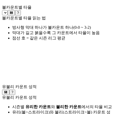
볼카운트별 타율
💾
?
볼카운트별 타율 읽는 법
방사형 막대 하나가 볼카운트 하나(0-0 ~ 3-2)
막대가 길고 붉을수록 그 카운트에서 타율이 높음
점선 호 = 같은 시즌 리그 평균
유불리 카운트 성적
💾
?
유불리 카운트 성적
시즌별
유리한 카운트
와
불리한 카운트
에서의 타율 비교
유리(볼>스트라이크)와 불리(스트라이크>볼) 카운트 성