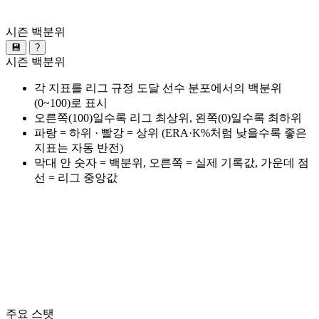
시즌 백분위
💾
?
시즌 백분위
각 지표를 리그 규정 도달 선수 분포에서의 백분위
(0~100)로 표시
오른쪽(100)일수록 리그 최상위, 왼쪽(0)일수록 최하위
파랑 = 하위 · 빨강 = 상위 (ERA·K%처럼 낮을수록 좋은
지표는 자동 반전)
막대 안 숫자 = 백분위, 오른쪽 = 실제 기록값, 가운데 점
선 = 리그 중앙값
주요 스탯