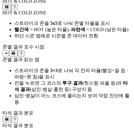
HOT & COLD ZONE
💾
?
HOT & COLD ZONE
스트라이크 존을
5x5
로 나눠 존별 타율을 표시
빨간색
= HOT (높은 타율),
파란색
= COLD (낮은 타율)
하단 시즌 범례로 시즌별 존 데이터 전환
존별 결과
포수 시점
💾
?
존별 결과 읽는 법
스트라이크 존을
3×3
로 나눠 각 칸의 타율(빨강=잘 침 ·
파랑=못 침)을 표시
칸을 누르면 그 코스의
투구 결과
(헛스윙·파울 등)와
타
석 결과
(삼진·병살·홈런 등) 구성이 뜸
삼진·병살이 어느 코스에 몰리는지 보여 약점 진단에 활
용
타석 결과 분포
💾
?
타석 결과 분포