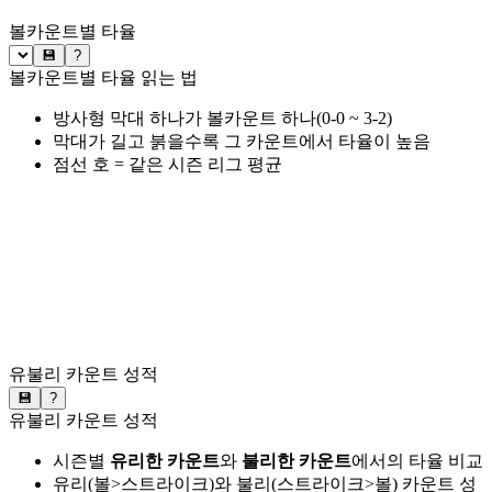
볼카운트별 타율
💾
?
볼카운트별 타율 읽는 법
방사형 막대 하나가 볼카운트 하나(0-0 ~ 3-2)
막대가 길고 붉을수록 그 카운트에서 타율이 높음
점선 호 = 같은 시즌 리그 평균
유불리 카운트 성적
💾
?
유불리 카운트 성적
시즌별
유리한 카운트
와
불리한 카운트
에서의 타율 비교
유리(볼>스트라이크)와 불리(스트라이크>볼) 카운트 성