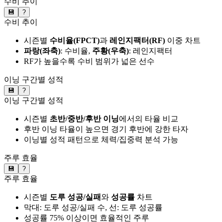
수비 추이
💾
?
수비 추이
시즌별
수비율(FPCT)
과
레인지팩터(RF)
이중 차트
파랑(좌축)
: 수비율,
주황(우축)
: 레인지팩터
RF가 높을수록 수비 범위가 넓은 선수
이닝 구간별 성적
💾
?
이닝 구간별 성적
시즌별
초반/중반/후반 이닝
에서의 타율 비교
후반 이닝 타율이 높으면 경기 후반에 강한 타자
이닝별 성적 패턴으로 체력/집중력 분석 가능
주루 효율
💾
?
주루 효율
시즌별
도루 성공/실패
와
성공률
차트
막대: 도루 성공/실패 수, 선: 도루 성공률
성공률 75% 이상이면 효율적인 주루