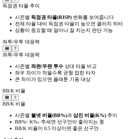
득점권 타율 추이
시즌별
득점권 타율(RISP)
변화를 보여줍니다
전체 타율 대비 득점권 타율이 높으면 클러치 히터
상황이 중요할 때 얼마나 잘 치는지 판단 가능
좌투/우투 대응력
💾
?
좌투/우투 대응력
시즌별
좌완/우완 투수
상대 타율 비교
좌우 차이가 작을수록 균형 잡힌 타자
큰 차이가 있으면 플래툰 기용 대상
BB/K 비율
💾
?
BB/K 비율
시즌별
볼넷 비율(BB%)
과
삼진 비율(K%)
추이
BB%↑ K%↓ 추세면 선구안이 좋아지는 중
BB/K 비율이 0.5 이상이면 좋은 선구안