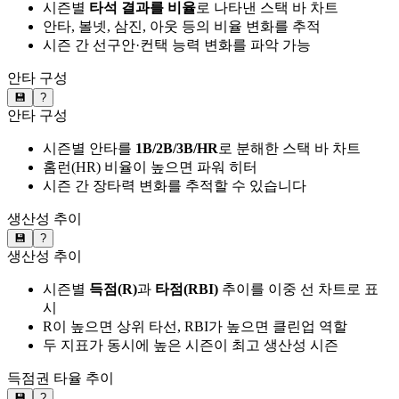
시즌별
타석 결과를 비율
로 나타낸 스택 바 차트
안타, 볼넷, 삼진, 아웃 등의 비율 변화를 추적
시즌 간 선구안·컨택 능력 변화를 파악 가능
안타 구성
💾
?
안타 구성
시즌별 안타를
1B/2B/3B/HR
로 분해한 스택 바 차트
홈런(HR) 비율이 높으면 파워 히터
시즌 간 장타력 변화를 추적할 수 있습니다
생산성 추이
💾
?
생산성 추이
시즌별
득점(R)
과
타점(RBI)
추이를 이중 선 차트로 표
시
R이 높으면 상위 타선, RBI가 높으면 클린업 역할
두 지표가 동시에 높은 시즌이 최고 생산성 시즌
득점권 타율 추이
💾
?