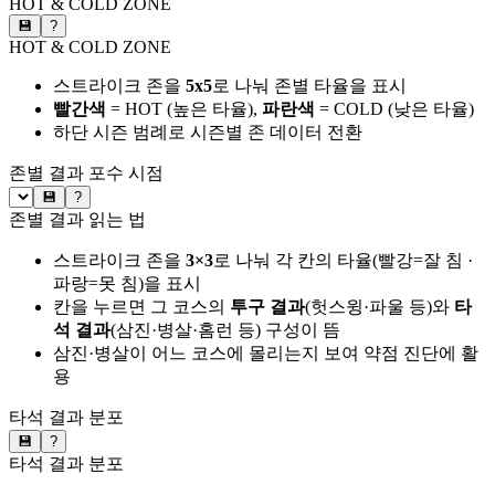
HOT & COLD ZONE
💾
?
HOT & COLD ZONE
스트라이크 존을
5x5
로 나눠 존별 타율을 표시
빨간색
= HOT (높은 타율),
파란색
= COLD (낮은 타율)
하단 시즌 범례로 시즌별 존 데이터 전환
존별 결과
포수 시점
💾
?
존별 결과 읽는 법
스트라이크 존을
3×3
로 나눠 각 칸의 타율(빨강=잘 침 ·
파랑=못 침)을 표시
칸을 누르면 그 코스의
투구 결과
(헛스윙·파울 등)와
타
석 결과
(삼진·병살·홈런 등) 구성이 뜸
삼진·병살이 어느 코스에 몰리는지 보여 약점 진단에 활
용
타석 결과 분포
💾
?
타석 결과 분포