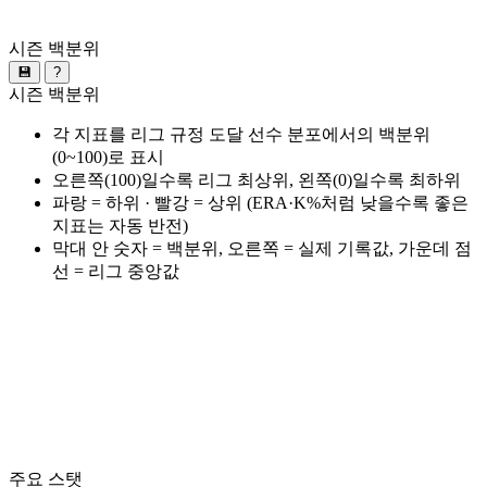
시즌 백분위
💾
?
시즌 백분위
각 지표를 리그 규정 도달 선수 분포에서의 백분위
(0~100)로 표시
오른쪽(100)일수록 리그 최상위, 왼쪽(0)일수록 최하위
파랑 = 하위 · 빨강 = 상위 (ERA·K%처럼 낮을수록 좋은
지표는 자동 반전)
막대 안 숫자 = 백분위, 오른쪽 = 실제 기록값, 가운데 점
선 = 리그 중앙값
주요 스탯