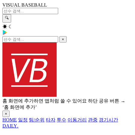
VISUAL BASEBALL
🔍
☀
☾
×
홈 화면에 추가하면 앱처럼 쓸 수 있어요
하단 공유 버튼 →
‘홈 화면에 추가’
×
HOME
일정
팀/순위
타자
투수
이동거리
관중
경기시간
DAILY
.