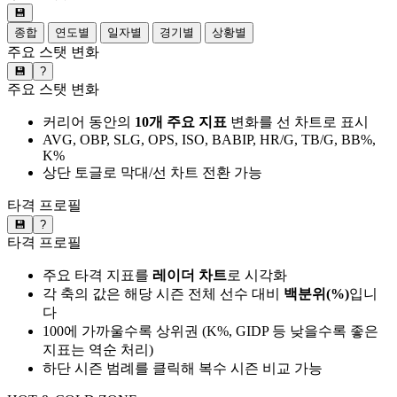
💾
종합
연도별
일자별
경기별
상황별
주요 스탯 변화
💾
?
주요 스탯 변화
커리어 동안의
10개 주요 지표
변화를 선 차트로 표시
AVG, OBP, SLG, OPS, ISO, BABIP, HR/G, TB/G, BB%,
K%
상단 토글로 막대/선 차트 전환 가능
타격 프로필
💾
?
타격 프로필
주요 타격 지표를
레이더 차트
로 시각화
각 축의 값은 해당 시즌 전체 선수 대비
백분위(%)
입니
다
100에 가까울수록 상위권 (K%, GIDP 등 낮을수록 좋은
지표는 역순 처리)
하단 시즌 범례를 클릭해 복수 시즌 비교 가능