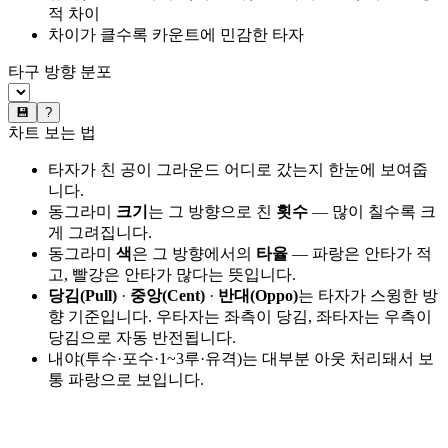
적 차이
차이가 클수록 카운트에 민감한 타자
타구 방향 분포
💾
?
차트 보는 법
타자가 친 공이 그라운드 어디로 갔는지 한눈에 보여줍
니다.
동그라미
크기
는 그 방향으로 친
횟수
— 많이 칠수록 크
게 그려집니다.
동그라미
색
은 그 방향에서의
타율
— 파랑은 안타가 적
고, 빨강은 안타가 많다는 뜻입니다.
당김(Pull)
·
중앙(Cent)
·
반대(Oppo)
는 타자가 스윙한 방
향 기준입니다. 우타자는 좌측이 당김, 좌타자는 우측이
당김으로 자동 반전됩니다.
내야(투수·포수·1~3루·유격)는 대부분 아웃 처리돼서 보
통 파랑으로 보입니다.