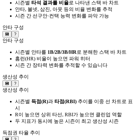
시즌별
타석 결과를 비율
로 나타낸 스택 바 차트
안타, 볼넷, 삼진, 아웃 등의 비율 변화를 추적
시즌 간 선구안·컨택 능력 변화를 파악 가능
안타 구성
💾
?
안타 구성
시즌별 안타를
1B/2B/3B/HR
로 분해한 스택 바 차트
홈런(HR) 비율이 높으면 파워 히터
시즌 간 장타력 변화를 추적할 수 있습니다
생산성 추이
💾
?
생산성 추이
시즌별
득점(R)
과
타점(RBI)
추이를 이중 선 차트로 표
시
R이 높으면 상위 타선, RBI가 높으면 클린업 역할
두 지표가 동시에 높은 시즌이 최고 생산성 시즌
득점권 타율 추이
💾
?