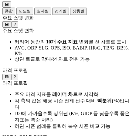
💾
종합
연도별
일자별
경기별
상황별
주요 스탯 변화
💾
?
주요 스탯 변화
커리어 동안의
10개 주요 지표
변화를 선 차트로 표시
AVG, OBP, SLG, OPS, ISO, BABIP, HR/G, TB/G, BB%,
K%
상단 토글로 막대/선 차트 전환 가능
타격 프로필
💾
?
타격 프로필
주요 타격 지표를
레이더 차트
로 시각화
각 축의 값은 해당 시즌 전체 선수 대비
백분위(%)
입니
다
100에 가까울수록 상위권 (K%, GIDP 등 낮을수록 좋은
지표는 역순 처리)
하단 시즌 범례를 클릭해 복수 시즌 비교 가능