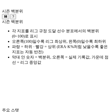
시즌 백분위
💾
?
시즌 백분위
각 지표를 리그 규정 도달 선수 분포에서의 백분위
(0~100)로 표시
오른쪽(100)일수록 리그 최상위, 왼쪽(0)일수록 최하위
파랑 = 하위 · 빨강 = 상위 (ERA·K%처럼 낮을수록 좋은
지표는 자동 반전)
막대 안 숫자 = 백분위, 오른쪽 = 실제 기록값, 가운데 점
선 = 리그 중앙값
주요 스탯