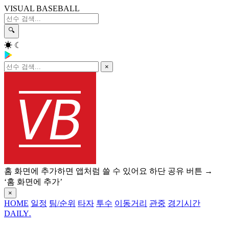
VISUAL BASEBALL
🔍
☀
☾
×
홈 화면에 추가하면 앱처럼 쓸 수 있어요
하단 공유 버튼 →
‘홈 화면에 추가’
×
HOME
일정
팀/순위
타자
투수
이동거리
관중
경기시간
DAILY
.