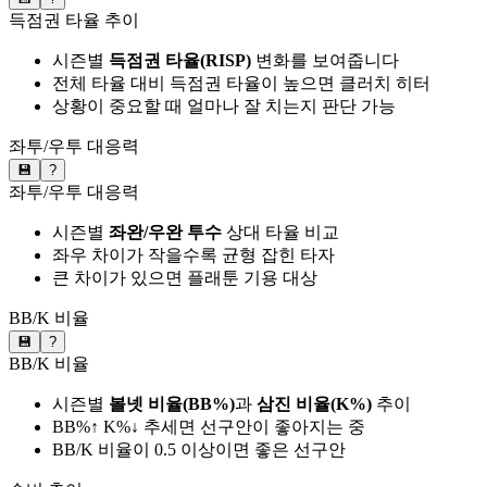
득점권 타율 추이
시즌별
득점권 타율(RISP)
변화를 보여줍니다
전체 타율 대비 득점권 타율이 높으면 클러치 히터
상황이 중요할 때 얼마나 잘 치는지 판단 가능
좌투/우투 대응력
💾
?
좌투/우투 대응력
시즌별
좌완/우완 투수
상대 타율 비교
좌우 차이가 작을수록 균형 잡힌 타자
큰 차이가 있으면 플래툰 기용 대상
BB/K 비율
💾
?
BB/K 비율
시즌별
볼넷 비율(BB%)
과
삼진 비율(K%)
추이
BB%↑ K%↓ 추세면 선구안이 좋아지는 중
BB/K 비율이 0.5 이상이면 좋은 선구안