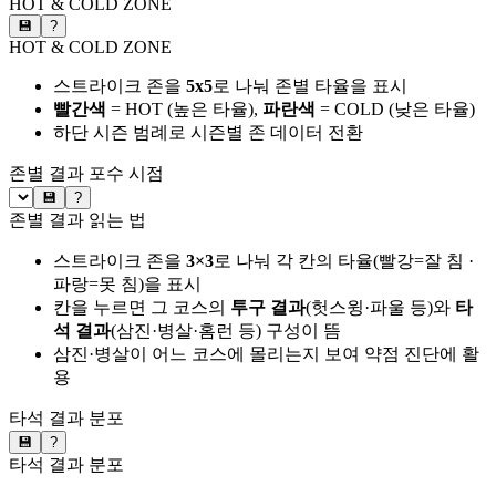
HOT & COLD ZONE
💾
?
HOT & COLD ZONE
스트라이크 존을
5x5
로 나눠 존별 타율을 표시
빨간색
= HOT (높은 타율),
파란색
= COLD (낮은 타율)
하단 시즌 범례로 시즌별 존 데이터 전환
존별 결과
포수 시점
💾
?
존별 결과 읽는 법
스트라이크 존을
3×3
로 나눠 각 칸의 타율(빨강=잘 침 ·
파랑=못 침)을 표시
칸을 누르면 그 코스의
투구 결과
(헛스윙·파울 등)와
타
석 결과
(삼진·병살·홈런 등) 구성이 뜸
삼진·병살이 어느 코스에 몰리는지 보여 약점 진단에 활
용
타석 결과 분포
💾
?
타석 결과 분포