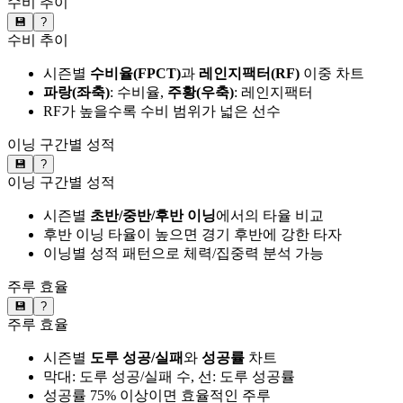
수비 추이
💾
?
수비 추이
시즌별
수비율(FPCT)
과
레인지팩터(RF)
이중 차트
파랑(좌축)
: 수비율,
주황(우축)
: 레인지팩터
RF가 높을수록 수비 범위가 넓은 선수
이닝 구간별 성적
💾
?
이닝 구간별 성적
시즌별
초반/중반/후반 이닝
에서의 타율 비교
후반 이닝 타율이 높으면 경기 후반에 강한 타자
이닝별 성적 패턴으로 체력/집중력 분석 가능
주루 효율
💾
?
주루 효율
시즌별
도루 성공/실패
와
성공률
차트
막대: 도루 성공/실패 수, 선: 도루 성공률
성공률 75% 이상이면 효율적인 주루