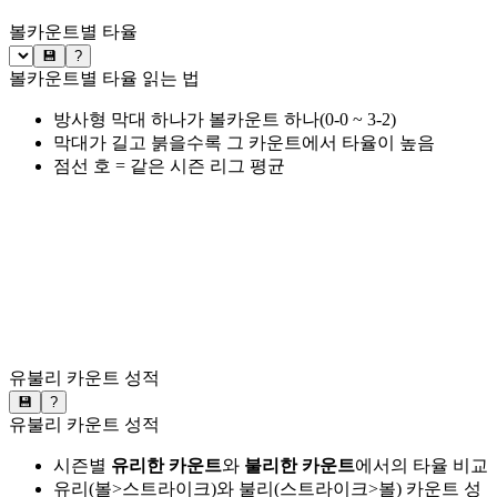
볼카운트별 타율
💾
?
볼카운트별 타율 읽는 법
방사형 막대 하나가 볼카운트 하나(0-0 ~ 3-2)
막대가 길고 붉을수록 그 카운트에서 타율이 높음
점선 호 = 같은 시즌 리그 평균
유불리 카운트 성적
💾
?
유불리 카운트 성적
시즌별
유리한 카운트
와
불리한 카운트
에서의 타율 비교
유리(볼>스트라이크)와 불리(스트라이크>볼) 카운트 성