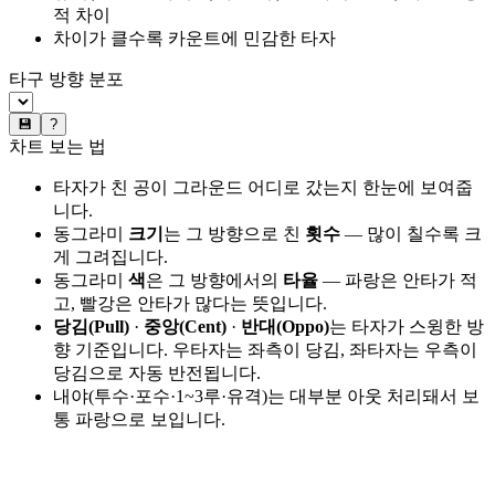
적 차이
차이가 클수록 카운트에 민감한 타자
타구 방향 분포
💾
?
차트 보는 법
타자가 친 공이 그라운드 어디로 갔는지 한눈에 보여줍
니다.
동그라미
크기
는 그 방향으로 친
횟수
— 많이 칠수록 크
게 그려집니다.
동그라미
색
은 그 방향에서의
타율
— 파랑은 안타가 적
고, 빨강은 안타가 많다는 뜻입니다.
당김(Pull)
·
중앙(Cent)
·
반대(Oppo)
는 타자가 스윙한 방
향 기준입니다. 우타자는 좌측이 당김, 좌타자는 우측이
당김으로 자동 반전됩니다.
내야(투수·포수·1~3루·유격)는 대부분 아웃 처리돼서 보
통 파랑으로 보입니다.