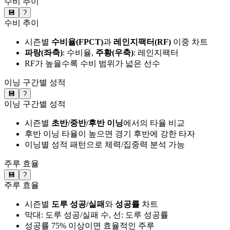
수비 추이
💾
?
수비 추이
시즌별
수비율(FPCT)
과
레인지팩터(RF)
이중 차트
파랑(좌축)
: 수비율,
주황(우축)
: 레인지팩터
RF가 높을수록 수비 범위가 넓은 선수
이닝 구간별 성적
💾
?
이닝 구간별 성적
시즌별
초반/중반/후반 이닝
에서의 타율 비교
후반 이닝 타율이 높으면 경기 후반에 강한 타자
이닝별 성적 패턴으로 체력/집중력 분석 가능
주루 효율
💾
?
주루 효율
시즌별
도루 성공/실패
와
성공률
차트
막대: 도루 성공/실패 수, 선: 도루 성공률
성공률 75% 이상이면 효율적인 주루