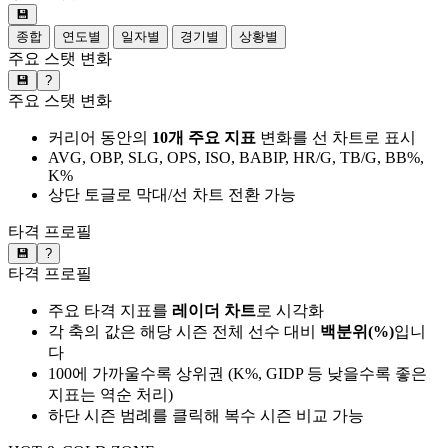
💾
종합
연도별
일자별
경기별
상황별
주요 스탯 변화
💾
?
주요 스탯 변화
커리어 동안의
10개 주요 지표
변화를 선 차트로 표시
AVG, OBP, SLG, OPS, ISO, BABIP, HR/G, TB/G, BB%,
K%
상단 토글로 막대/선 차트 전환 가능
타격 프로필
💾
?
타격 프로필
주요 타격 지표를
레이더 차트
로 시각화
각 축의 값은 해당 시즌 전체 선수 대비
백분위(%)
입니
다
100에 가까울수록 상위권 (K%, GIDP 등 낮을수록 좋은
지표는 역순 처리)
하단 시즌 범례를 클릭해 복수 시즌 비교 가능