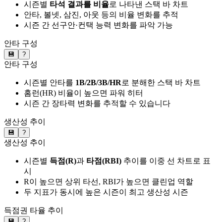
시즌별
타석 결과를 비율
로 나타낸 스택 바 차트
안타, 볼넷, 삼진, 아웃 등의 비율 변화를 추적
시즌 간 선구안·컨택 능력 변화를 파악 가능
안타 구성
💾
?
안타 구성
시즌별 안타를
1B/2B/3B/HR
로 분해한 스택 바 차트
홈런(HR) 비율이 높으면 파워 히터
시즌 간 장타력 변화를 추적할 수 있습니다
생산성 추이
💾
?
생산성 추이
시즌별
득점(R)
과
타점(RBI)
추이를 이중 선 차트로 표
시
R이 높으면 상위 타선, RBI가 높으면 클린업 역할
두 지표가 동시에 높은 시즌이 최고 생산성 시즌
득점권 타율 추이
💾
?