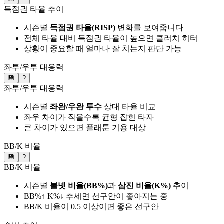
득점권 타율 추이
시즌별
득점권 타율(RISP)
변화를 보여줍니다
전체 타율 대비 득점권 타율이 높으면 클러치 히터
상황이 중요할 때 얼마나 잘 치는지 판단 가능
좌투/우투 대응력
💾
?
좌투/우투 대응력
시즌별
좌완/우완 투수
상대 타율 비교
좌우 차이가 작을수록 균형 잡힌 타자
큰 차이가 있으면 플래툰 기용 대상
BB/K 비율
💾
?
BB/K 비율
시즌별
볼넷 비율(BB%)
과
삼진 비율(K%)
추이
BB%↑ K%↓ 추세면 선구안이 좋아지는 중
BB/K 비율이 0.5 이상이면 좋은 선구안