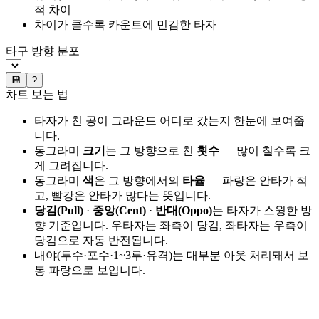
적 차이
차이가 클수록 카운트에 민감한 타자
타구 방향 분포
💾
?
차트 보는 법
타자가 친 공이 그라운드 어디로 갔는지 한눈에 보여줍
니다.
동그라미
크기
는 그 방향으로 친
횟수
— 많이 칠수록 크
게 그려집니다.
동그라미
색
은 그 방향에서의
타율
— 파랑은 안타가 적
고, 빨강은 안타가 많다는 뜻입니다.
당김(Pull)
·
중앙(Cent)
·
반대(Oppo)
는 타자가 스윙한 방
향 기준입니다. 우타자는 좌측이 당김, 좌타자는 우측이
당김으로 자동 반전됩니다.
내야(투수·포수·1~3루·유격)는 대부분 아웃 처리돼서 보
통 파랑으로 보입니다.