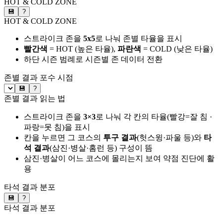
HOT & COLD ZONE
💾
?
HOT & COLD ZONE
스트라이크 존을
5x5
로 나눠 존별 타율을 표시
빨간색
= HOT (높은 타율),
파란색
= COLD (낮은 타율)
하단 시즌 범례로 시즌별 존 데이터 전환
존별 결과
포수 시점
💾
?
존별 결과 읽는 법
스트라이크 존을
3×3
로 나눠 각 칸의 타율(빨강=잘 침 ·
파랑=못 침)을 표시
칸을 누르면 그 코스의
투구 결과
(헛스윙·파울 등)와
타
석 결과
(삼진·병살·홈런 등) 구성이 뜸
삼진·병살이 어느 코스에 몰리는지 보여 약점 진단에 활
용
타석 결과 분포
💾
?
타석 결과 분포