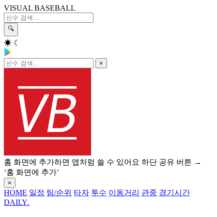
VISUAL BASEBALL
🔍
☀
☾
×
홈 화면에 추가하면 앱처럼 쓸 수 있어요
하단 공유 버튼 →
‘홈 화면에 추가’
×
HOME
일정
팀/순위
타자
투수
이동거리
관중
경기시간
DAILY
.