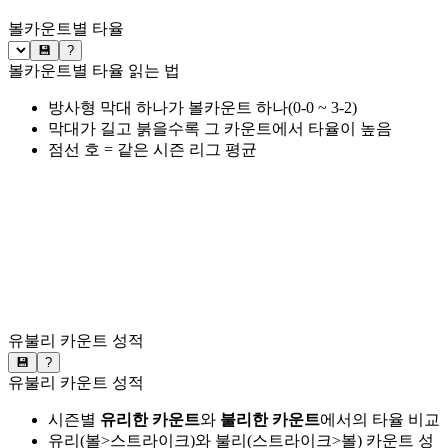
볼카운트별 타율
💾
?
볼카운트별 타율 읽는 법
방사형 막대 하나가 볼카운트 하나(0-0 ~ 3-2)
막대가 길고 붉을수록 그 카운트에서 타율이 높음
점선 호 = 같은 시즌 리그 평균
유불리 카운트 성적
💾
?
유불리 카운트 성적
시즌별
유리한 카운트
와
불리한 카운트
에서의 타율 비교
유리(볼>스트라이크)와 불리(스트라이크>볼) 카운트 성