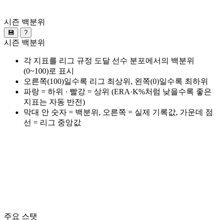
시즌 백분위
💾
?
시즌 백분위
각 지표를 리그 규정 도달 선수 분포에서의 백분위
(0~100)로 표시
오른쪽(100)일수록 리그 최상위, 왼쪽(0)일수록 최하위
파랑 = 하위 · 빨강 = 상위 (ERA·K%처럼 낮을수록 좋은
지표는 자동 반전)
막대 안 숫자 = 백분위, 오른쪽 = 실제 기록값, 가운데 점
선 = 리그 중앙값
주요 스탯