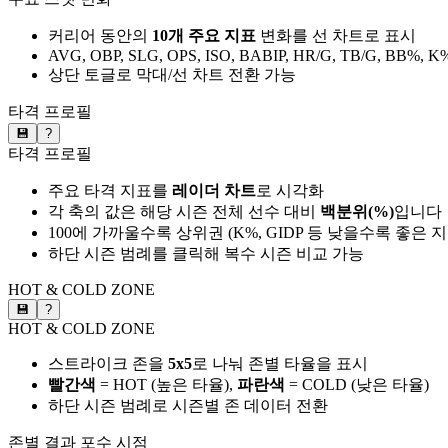
커리어 동안의
10개 주요 지표
변화를 선 차트로 표시
AVG, OBP, SLG, OPS, ISO, BABIP, HR/G, TB/G, BB%, K
상단 토글로 막대/선 차트 전환 가능
타격 프로필
💾
?
타격 프로필
주요 타격 지표를
레이더 차트
로 시각화
각 축의 값은 해당 시즌 전체 선수 대비
백분위(%)
입니다
100에 가까울수록 상위권 (K%, GIDP 등 낮을수록 좋은 
하단 시즌 범례를 클릭해 복수 시즌 비교 가능
HOT & COLD ZONE
💾
?
HOT & COLD ZONE
스트라이크 존을
5x5
로 나눠 존별 타율을 표시
빨간색
= HOT (높은 타율),
파란색
= COLD (낮은 타율)
하단 시즌 범례로 시즌별 존 데이터 전환
존별 결과
포수 시점