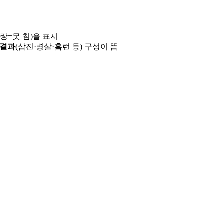
파랑=못 침)을 표시
 결과
(삼진·병살·홈런 등) 구성이 뜸
용