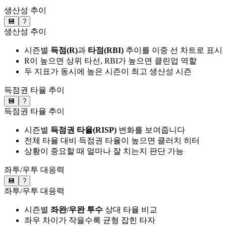
생산성 추이
💾
?
생산성 추이
시즌별
득점(R)
과
타점(RBI)
추이를 이중 선 차트로 표시
R이 높으면 상위 타선, RBI가 높으면 클린업 역할
두 지표가 동시에 높은 시즌이 최고 생산성 시즌
득점권 타율 추이
💾
?
득점권 타율 추이
시즌별
득점권 타율(RISP)
변화를 보여줍니다
전체 타율 대비 득점권 타율이 높으면 클러치 히터
상황이 중요할 때 얼마나 잘 치는지 판단 가능
좌투/우투 대응력
💾
?
좌투/우투 대응력
시즌별
좌완/우완 투수
상대 타율 비교
좌우 차이가 작을수록 균형 잡힌 타자