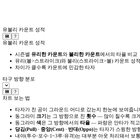
유불리 카운트 성적
💾
?
유불리 카운트 성적
시즌별
유리한 카운트
와
불리한 카운트
에서의 타율 비교
유리(볼>스트라이크)와 불리(스트라이크>볼) 카운트 성적
차이가 클수록 카운트에 민감한 타자
타구 방향 분포
💾
?
차트 보는 법
타자가 친 공이 그라운드 어디로 갔는지 한눈에 보여줍니
동그라미
크기
는 그 방향으로 친
횟수
— 많이 칠수록 크
동그라미
색
은 그 방향에서의
타율
— 파랑은 안타가 적고
당김(Pull)
·
중앙(Cent)
·
반대(Oppo)
는 타자가 스윙한 방
내야(투수·포수·1~3루·유격)는 대부분 아웃 처리돼서 보