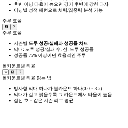
후반 이닝 타율이 높으면 경기 후반에 강한 타자
이닝별 성적 패턴으로 체력/집중력 분석 가능
주루 효율
💾
?
주루 효율
시즌별
도루 성공/실패
와
성공률
차트
막대: 도루 성공/실패 수, 선: 도루 성공률
성공률 75% 이상이면 효율적인 주루
볼카운트별 타율
💾
?
볼카운트별 타율 읽는 법
방사형 막대 하나가 볼카운트 하나(0-0 ~ 3-2)
막대가 길고 붉을수록 그 카운트에서 타율이 높음
점선 호 = 같은 시즌 리그 평균