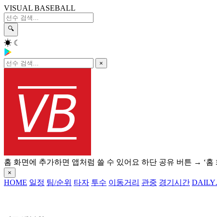
VISUAL BASEBALL
🔍
☀
☾
×
홈 화면에 추가하면 앱처럼 쓸 수 있어요
하단 공유 버튼 → ‘홈
×
HOME
일정
팀/순위
타자
투수
이동거리
관중
경기시간
DAILY