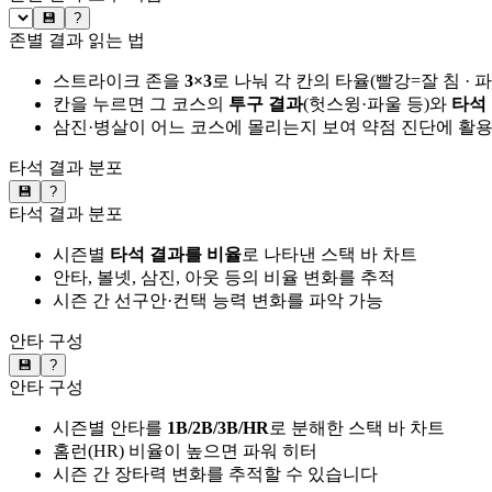
💾
?
존별 결과 읽는 법
스트라이크 존을
3×3
로 나눠 각 칸의 타율(빨강=잘 침 · 
칸을 누르면 그 코스의
투구 결과
(헛스윙·파울 등)와
타석
삼진·병살이 어느 코스에 몰리는지 보여 약점 진단에 활
타석 결과 분포
💾
?
타석 결과 분포
시즌별
타석 결과를 비율
로 나타낸 스택 바 차트
안타, 볼넷, 삼진, 아웃 등의 비율 변화를 추적
시즌 간 선구안·컨택 능력 변화를 파악 가능
안타 구성
💾
?
안타 구성
시즌별 안타를
1B/2B/3B/HR
로 분해한 스택 바 차트
홈런(HR) 비율이 높으면 파워 히터
시즌 간 장타력 변화를 추적할 수 있습니다