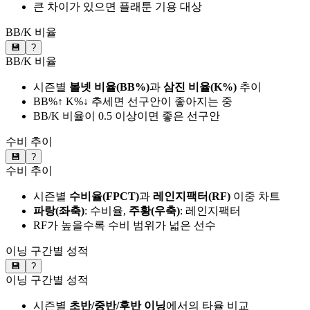
큰 차이가 있으면 플래툰 기용 대상
BB/K 비율
💾
?
BB/K 비율
시즌별
볼넷 비율(BB%)
과
삼진 비율(K%)
추이
BB%↑ K%↓ 추세면 선구안이 좋아지는 중
BB/K 비율이 0.5 이상이면 좋은 선구안
수비 추이
💾
?
수비 추이
시즌별
수비율(FPCT)
과
레인지팩터(RF)
이중 차트
파랑(좌축)
: 수비율,
주황(우축)
: 레인지팩터
RF가 높을수록 수비 범위가 넓은 선수
이닝 구간별 성적
💾
?
이닝 구간별 성적
시즌별
초반/중반/후반 이닝
에서의 타율 비교