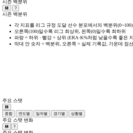
시즌 백분위
💾
?
시즌 백분위
각 지표를 리그 규정 도달 선수 분포에서의 백분위(0~100
오른쪽(100)일수록 리그 최상위, 왼쪽(0)일수록 최하위
파랑 = 하위 · 빨강 = 상위 (ERA·K%처럼 낮을수록 좋은
막대 안 숫자 = 백분위, 오른쪽 = 실제 기록값, 가운데 점
주요 스탯
💾
종합
연도별
일자별
경기별
상황별
주요 스탯 변화
💾
?
주요 스탯 변화