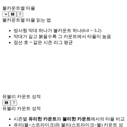
볼카운트별 타율
💾
?
볼카운트별 타율 읽는 법
방사형 막대 하나가 볼카운트 하나(0-0 ~ 3-2)
막대가 길고 붉을수록 그 카운트에서 타율이 높음
점선 호 = 같은 시즌 리그 평균
유불리 카운트 성적
💾
?
유불리 카운트 성적
시즌별
유리한 카운트
와
불리한 카운트
에서의 타율 비교
유리(볼>스트라이크)와 불리(스트라이크>볼) 카운트 성