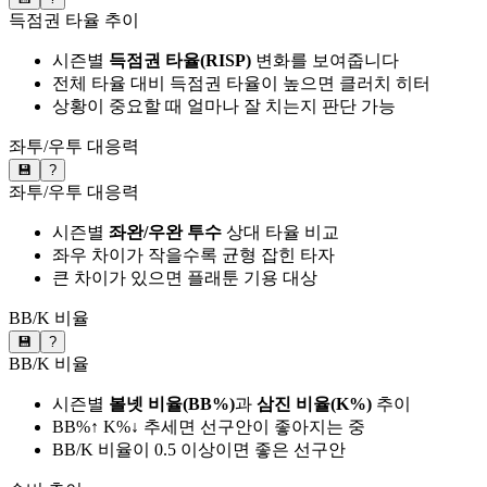
득점권 타율 추이
시즌별
득점권 타율(RISP)
변화를 보여줍니다
전체 타율 대비 득점권 타율이 높으면 클러치 히터
상황이 중요할 때 얼마나 잘 치는지 판단 가능
좌투/우투 대응력
💾
?
좌투/우투 대응력
시즌별
좌완/우완 투수
상대 타율 비교
좌우 차이가 작을수록 균형 잡힌 타자
큰 차이가 있으면 플래툰 기용 대상
BB/K 비율
💾
?
BB/K 비율
시즌별
볼넷 비율(BB%)
과
삼진 비율(K%)
추이
BB%↑ K%↓ 추세면 선구안이 좋아지는 중
BB/K 비율이 0.5 이상이면 좋은 선구안