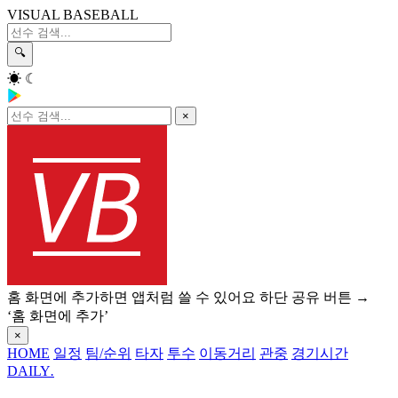
VISUAL BASEBALL
🔍
☀
☾
×
홈 화면에 추가하면 앱처럼 쓸 수 있어요
하단 공유 버튼 →
‘홈 화면에 추가’
×
HOME
일정
팀/순위
타자
투수
이동거리
관중
경기시간
DAILY
.