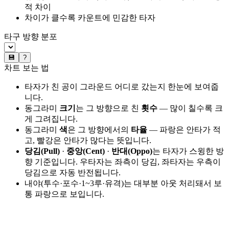
적 차이
차이가 클수록 카운트에 민감한 타자
타구 방향 분포
💾
?
차트 보는 법
타자가 친 공이 그라운드 어디로 갔는지 한눈에 보여줍
니다.
동그라미
크기
는 그 방향으로 친
횟수
— 많이 칠수록 크
게 그려집니다.
동그라미
색
은 그 방향에서의
타율
— 파랑은 안타가 적
고, 빨강은 안타가 많다는 뜻입니다.
당김(Pull)
·
중앙(Cent)
·
반대(Oppo)
는 타자가 스윙한 방
향 기준입니다. 우타자는 좌측이 당김, 좌타자는 우측이
당김으로 자동 반전됩니다.
내야(투수·포수·1~3루·유격)는 대부분 아웃 처리돼서 보
통 파랑으로 보입니다.