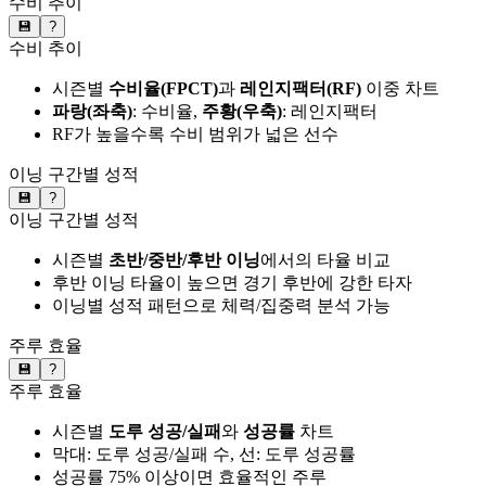
수비 추이
💾
?
수비 추이
시즌별
수비율(FPCT)
과
레인지팩터(RF)
이중 차트
파랑(좌축)
: 수비율,
주황(우축)
: 레인지팩터
RF가 높을수록 수비 범위가 넓은 선수
이닝 구간별 성적
💾
?
이닝 구간별 성적
시즌별
초반/중반/후반 이닝
에서의 타율 비교
후반 이닝 타율이 높으면 경기 후반에 강한 타자
이닝별 성적 패턴으로 체력/집중력 분석 가능
주루 효율
💾
?
주루 효율
시즌별
도루 성공/실패
와
성공률
차트
막대: 도루 성공/실패 수, 선: 도루 성공률
성공률 75% 이상이면 효율적인 주루