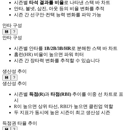
시즌별
타석 결과를 비율
로 나타낸 스택 바 차트
안타, 볼넷, 삼진, 아웃 등의 비율 변화를 추적
시즌 간 선구안·컨택 능력 변화를 파악 가능
안타 구성
💾
?
안타 구성
시즌별 안타를
1B/2B/3B/HR
로 분해한 스택 바 차트
홈런(HR) 비율이 높으면 파워 히터
시즌 간 장타력 변화를 추적할 수 있습니다
생산성 추이
💾
?
생산성 추이
시즌별
득점(R)
과
타점(RBI)
추이를 이중 선 차트로 표
시
R이 높으면 상위 타선, RBI가 높으면 클린업 역할
두 지표가 동시에 높은 시즌이 최고 생산성 시즌
득점권 타율 추이
💾
?