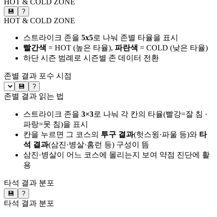
HOT & COLD ZONE
💾
?
HOT & COLD ZONE
스트라이크 존을
5x5
로 나눠 존별 타율을 표시
빨간색
= HOT (높은 타율),
파란색
= COLD (낮은 타율)
하단 시즌 범례로 시즌별 존 데이터 전환
존별 결과
포수 시점
💾
?
존별 결과 읽는 법
스트라이크 존을
3×3
로 나눠 각 칸의 타율(빨강=잘 침 ·
파랑=못 침)을 표시
칸을 누르면 그 코스의
투구 결과
(헛스윙·파울 등)와
타
석 결과
(삼진·병살·홈런 등) 구성이 뜸
삼진·병살이 어느 코스에 몰리는지 보여 약점 진단에 활
용
타석 결과 분포
💾
?
타석 결과 분포