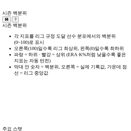
시즌 백분위
💾
?
시즌 백분위
각 지표를 리그 규정 도달 선수 분포에서의 백분위
(0~100)로 표시
오른쪽(100)일수록 리그 최상위, 왼쪽(0)일수록 최하위
파랑 = 하위 · 빨강 = 상위 (ERA·K%처럼 낮을수록 좋은
지표는 자동 반전)
막대 안 숫자 = 백분위, 오른쪽 = 실제 기록값, 가운데 점
선 = 리그 중앙값
주요 스탯