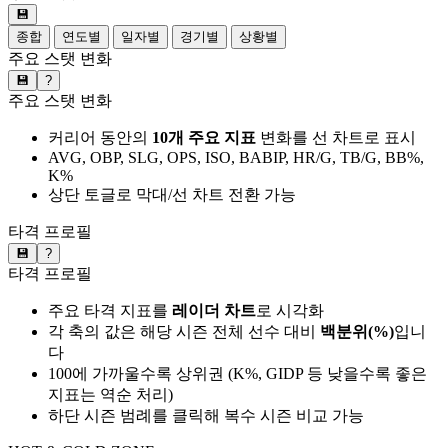
💾
종합
연도별
일자별
경기별
상황별
주요 스탯 변화
💾
?
주요 스탯 변화
커리어 동안의
10개 주요 지표
변화를 선 차트로 표시
AVG, OBP, SLG, OPS, ISO, BABIP, HR/G, TB/G, BB%,
K%
상단 토글로 막대/선 차트 전환 가능
타격 프로필
💾
?
타격 프로필
주요 타격 지표를
레이더 차트
로 시각화
각 축의 값은 해당 시즌 전체 선수 대비
백분위(%)
입니
다
100에 가까울수록 상위권 (K%, GIDP 등 낮을수록 좋은
지표는 역순 처리)
하단 시즌 범례를 클릭해 복수 시즌 비교 가능