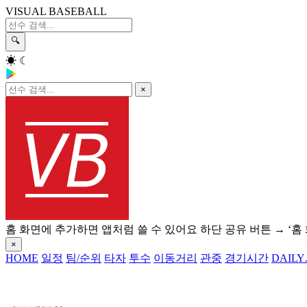
VISUAL BASEBALL
🔍
☀
☾
×
홈 화면에 추가하면 앱처럼 쓸 수 있어요
하단 공유 버튼 → ‘홈
×
HOME
일정
팀/순위
타자
투수
이동거리
관중
경기시간
DAILY