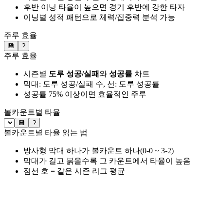
후반 이닝 타율이 높으면 경기 후반에 강한 타자
이닝별 성적 패턴으로 체력/집중력 분석 가능
주루 효율
💾
?
주루 효율
시즌별
도루 성공/실패
와
성공률
차트
막대: 도루 성공/실패 수, 선: 도루 성공률
성공률 75% 이상이면 효율적인 주루
볼카운트별 타율
💾
?
볼카운트별 타율 읽는 법
방사형 막대 하나가 볼카운트 하나(0-0 ~ 3-2)
막대가 길고 붉을수록 그 카운트에서 타율이 높음
점선 호 = 같은 시즌 리그 평균