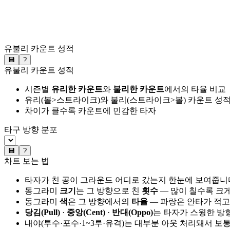
유불리 카운트 성적
💾
?
유불리 카운트 성적
시즌별
유리한 카운트
와
불리한 카운트
에서의 타율 비교
유리(볼>스트라이크)와 불리(스트라이크>볼) 카운트 성적
차이가 클수록 카운트에 민감한 타자
타구 방향 분포
💾
?
차트 보는 법
타자가 친 공이 그라운드 어디로 갔는지 한눈에 보여줍니
동그라미
크기
는 그 방향으로 친
횟수
— 많이 칠수록 크
동그라미
색
은 그 방향에서의
타율
— 파랑은 안타가 적고
당김(Pull)
·
중앙(Cent)
·
반대(Oppo)
는 타자가 스윙한 방
내야(투수·포수·1~3루·유격)는 대부분 아웃 처리돼서 보