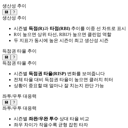
생산성 추이
💾
?
생산성 추이
시즌별
득점(R)
과
타점(RBI)
추이를 이중 선 차트로 표시
R이 높으면 상위 타선, RBI가 높으면 클린업 역할
두 지표가 동시에 높은 시즌이 최고 생산성 시즌
득점권 타율 추이
💾
?
득점권 타율 추이
시즌별
득점권 타율(RISP)
변화를 보여줍니다
전체 타율 대비 득점권 타율이 높으면 클러치 히터
상황이 중요할 때 얼마나 잘 치는지 판단 가능
좌투/우투 대응력
💾
?
좌투/우투 대응력
시즌별
좌완/우완 투수
상대 타율 비교
좌우 차이가 작을수록 균형 잡힌 타자