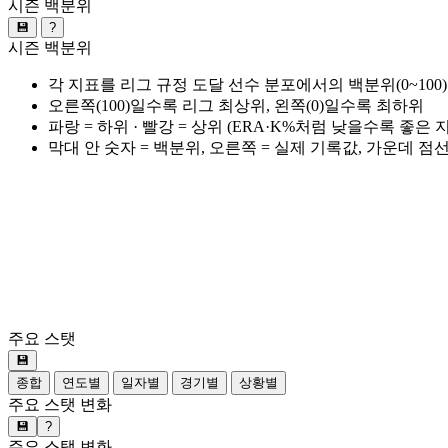
시즌 백분위
💾
?
시즌 백분위
각 지표를 리그 규정 도달 선수 분포에서의 백분위(0~100
오른쪽(100)일수록 리그 최상위, 왼쪽(0)일수록 최하위
파랑 = 하위 · 빨강 = 상위 (ERA·K%처럼 낮을수록 좋은
막대 안 숫자 = 백분위, 오른쪽 = 실제 기록값, 가운데 점
주요 스탯
💾
종합
연도별
일자별
경기별
상황별
주요 스탯 변화
💾
?
주요 스탯 변화