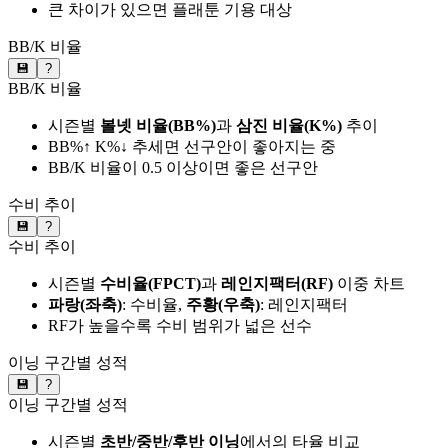
큰 차이가 있으면 플래툰 기용 대상
BB/K 비율
💾
?
BB/K 비율
시즌별
볼넷 비율(BB%)
과
삼진 비율(K%)
추이
BB%↑ K%↓ 추세면 선구안이 좋아지는 중
BB/K 비율이 0.5 이상이면 좋은 선구안
수비 추이
💾
?
수비 추이
시즌별
수비율(FPCT)
과
레인지팩터(RF)
이중 차트
파랑(좌축)
: 수비율,
주황(우축)
: 레인지팩터
RF가 높을수록 수비 범위가 넓은 선수
이닝 구간별 성적
💾
?
이닝 구간별 성적
시즌별
초반/중반/후반 이닝
에서의 타율 비교