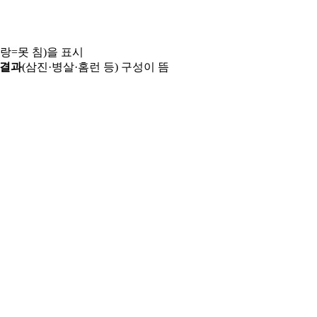
파랑=못 침)을 표시
 결과
(삼진·병살·홈런 등) 구성이 뜸
용