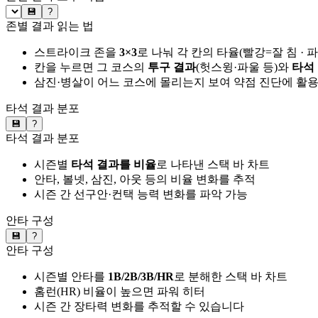
💾
?
존별 결과 읽는 법
스트라이크 존을
3×3
로 나눠 각 칸의 타율(빨강=잘 침 · 
칸을 누르면 그 코스의
투구 결과
(헛스윙·파울 등)와
타석
삼진·병살이 어느 코스에 몰리는지 보여 약점 진단에 활
타석 결과 분포
💾
?
타석 결과 분포
시즌별
타석 결과를 비율
로 나타낸 스택 바 차트
안타, 볼넷, 삼진, 아웃 등의 비율 변화를 추적
시즌 간 선구안·컨택 능력 변화를 파악 가능
안타 구성
💾
?
안타 구성
시즌별 안타를
1B/2B/3B/HR
로 분해한 스택 바 차트
홈런(HR) 비율이 높으면 파워 히터
시즌 간 장타력 변화를 추적할 수 있습니다