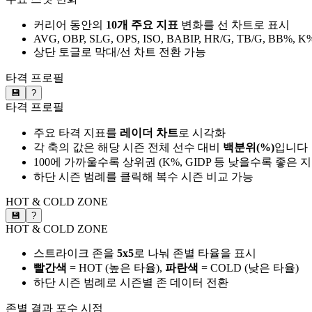
커리어 동안의
10개 주요 지표
변화를 선 차트로 표시
AVG, OBP, SLG, OPS, ISO, BABIP, HR/G, TB/G, BB%, K
상단 토글로 막대/선 차트 전환 가능
타격 프로필
💾
?
타격 프로필
주요 타격 지표를
레이더 차트
로 시각화
각 축의 값은 해당 시즌 전체 선수 대비
백분위(%)
입니다
100에 가까울수록 상위권 (K%, GIDP 등 낮을수록 좋은 
하단 시즌 범례를 클릭해 복수 시즌 비교 가능
HOT & COLD ZONE
💾
?
HOT & COLD ZONE
스트라이크 존을
5x5
로 나눠 존별 타율을 표시
빨간색
= HOT (높은 타율),
파란색
= COLD (낮은 타율)
하단 시즌 범례로 시즌별 존 데이터 전환
존별 결과
포수 시점