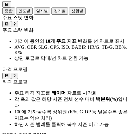
💾
종합
연도별
일자별
경기별
상황별
주요 스탯 변화
💾
?
주요 스탯 변화
커리어 동안의
10개 주요 지표
변화를 선 차트로 표시
AVG, OBP, SLG, OPS, ISO, BABIP, HR/G, TB/G, BB%,
K%
상단 토글로 막대/선 차트 전환 가능
타격 프로필
💾
?
타격 프로필
주요 타격 지표를
레이더 차트
로 시각화
각 축의 값은 해당 시즌 전체 선수 대비
백분위(%)
입니
다
100에 가까울수록 상위권 (K%, GIDP 등 낮을수록 좋은
지표는 역순 처리)
하단 시즌 범례를 클릭해 복수 시즌 비교 가능