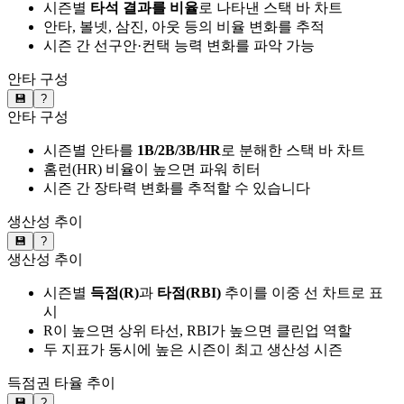
시즌별
타석 결과를 비율
로 나타낸 스택 바 차트
안타, 볼넷, 삼진, 아웃 등의 비율 변화를 추적
시즌 간 선구안·컨택 능력 변화를 파악 가능
안타 구성
💾
?
안타 구성
시즌별 안타를
1B/2B/3B/HR
로 분해한 스택 바 차트
홈런(HR) 비율이 높으면 파워 히터
시즌 간 장타력 변화를 추적할 수 있습니다
생산성 추이
💾
?
생산성 추이
시즌별
득점(R)
과
타점(RBI)
추이를 이중 선 차트로 표
시
R이 높으면 상위 타선, RBI가 높으면 클린업 역할
두 지표가 동시에 높은 시즌이 최고 생산성 시즌
득점권 타율 추이
💾
?