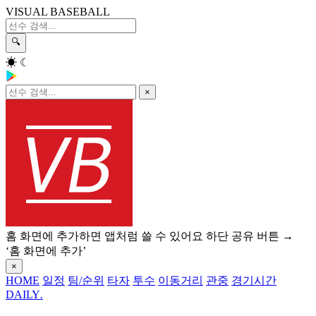
VISUAL BASEBALL
🔍
☀
☾
×
홈 화면에 추가하면 앱처럼 쓸 수 있어요
하단 공유 버튼 →
‘홈 화면에 추가’
×
HOME
일정
팀/순위
타자
투수
이동거리
관중
경기시간
DAILY
.