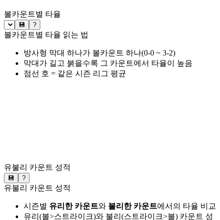
볼카운트별 타율
💾
?
볼카운트별 타율 읽는 법
방사형 막대 하나가 볼카운트 하나(0-0 ~ 3-2)
막대가 길고 붉을수록 그 카운트에서 타율이 높음
점선 호 = 같은 시즌 리그 평균
유불리 카운트 성적
💾
?
유불리 카운트 성적
시즌별
유리한 카운트
와
불리한 카운트
에서의 타율 비교
유리(볼>스트라이크)와 불리(스트라이크>볼) 카운트 성