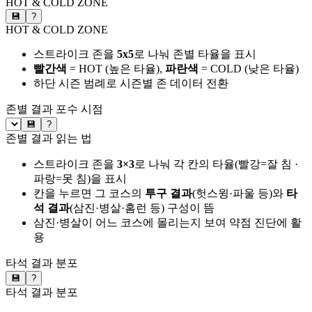
HOT & COLD ZONE
💾
?
HOT & COLD ZONE
스트라이크 존을
5x5
로 나눠 존별 타율을 표시
빨간색
= HOT (높은 타율),
파란색
= COLD (낮은 타율)
하단 시즌 범례로 시즌별 존 데이터 전환
존별 결과
포수 시점
💾
?
존별 결과 읽는 법
스트라이크 존을
3×3
로 나눠 각 칸의 타율(빨강=잘 침 ·
파랑=못 침)을 표시
칸을 누르면 그 코스의
투구 결과
(헛스윙·파울 등)와
타
석 결과
(삼진·병살·홈런 등) 구성이 뜸
삼진·병살이 어느 코스에 몰리는지 보여 약점 진단에 활
용
타석 결과 분포
💾
?
타석 결과 분포