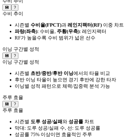
수비 추이
💾
?
수비 추이
시즌별
수비율(FPCT)
과
레인지팩터(RF)
이중 차트
파랑(좌축)
: 수비율,
주황(우축)
: 레인지팩터
RF가 높을수록 수비 범위가 넓은 선수
이닝 구간별 성적
💾
?
이닝 구간별 성적
시즌별
초반/중반/후반 이닝
에서의 타율 비교
후반 이닝 타율이 높으면 경기 후반에 강한 타자
이닝별 성적 패턴으로 체력/집중력 분석 가능
주루 효율
💾
?
주루 효율
시즌별
도루 성공/실패
와
성공률
차트
막대: 도루 성공/실패 수, 선: 도루 성공률
성공률 75% 이상이면 효율적인 주루