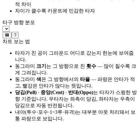
적 차이
차이가 클수록 카운트에 민감한 타자
타구 방향 분포
💾
?
차트 보는 법
타자가 친 공이 그라운드 어디로 갔는지 한눈에 보여줍
니다.
동그라미
크기
는 그 방향으로 친
횟수
— 많이 칠수록 크
게 그려집니다.
동그라미
색
은 그 방향에서의
타율
— 파랑은 안타가 적
고, 빨강은 안타가 많다는 뜻입니다.
당김(Pull)
·
중앙(Cent)
·
반대(Oppo)
는 타자가 스윙한 방
향 기준입니다. 우타자는 좌측이 당김, 좌타자는 우측이
당김으로 자동 반전됩니다.
내야(투수·포수·1~3루·유격)는 대부분 아웃 처리돼서 보
통 파랑으로 보입니다.