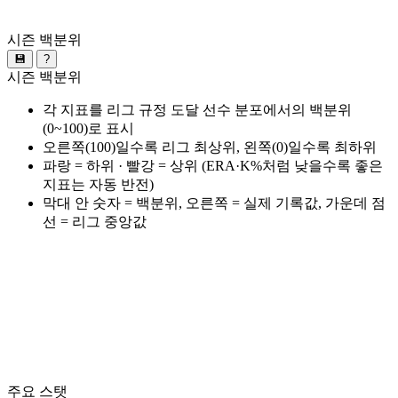
시즌 백분위
💾
?
시즌 백분위
각 지표를 리그 규정 도달 선수 분포에서의 백분위
(0~100)로 표시
오른쪽(100)일수록 리그 최상위, 왼쪽(0)일수록 최하위
파랑 = 하위 · 빨강 = 상위 (ERA·K%처럼 낮을수록 좋은
지표는 자동 반전)
막대 안 숫자 = 백분위, 오른쪽 = 실제 기록값, 가운데 점
선 = 리그 중앙값
주요 스탯