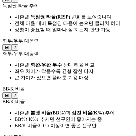
득점권 타율 추이
시즌별
득점권 타율(RISP)
변화를 보여줍니다
전체 타율 대비 득점권 타율이 높으면 클러치 히터
상황이 중요할 때 얼마나 잘 치는지 판단 가능
좌투/우투 대응력
💾
?
좌투/우투 대응력
시즌별
좌완/우완 투수
상대 타율 비교
좌우 차이가 작을수록 균형 잡힌 타자
큰 차이가 있으면 플래툰 기용 대상
BB/K 비율
💾
?
BB/K 비율
시즌별
볼넷 비율(BB%)
과
삼진 비율(K%)
추이
BB%↑ K%↓ 추세면 선구안이 좋아지는 중
BB/K 비율이 0.5 이상이면 좋은 선구안