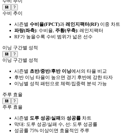
수비 추이
💾
?
수비 추이
시즌별
수비율(FPCT)
과
레인지팩터(RF)
이중 차트
파랑(좌축)
: 수비율,
주황(우축)
: 레인지팩터
RF가 높을수록 수비 범위가 넓은 선수
이닝 구간별 성적
💾
?
이닝 구간별 성적
시즌별
초반/중반/후반 이닝
에서의 타율 비교
후반 이닝 타율이 높으면 경기 후반에 강한 타자
이닝별 성적 패턴으로 체력/집중력 분석 가능
주루 효율
💾
?
주루 효율
시즌별
도루 성공/실패
와
성공률
차트
막대: 도루 성공/실패 수, 선: 도루 성공률
성공률 75% 이상이면 효율적인 주루