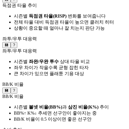
득점권 타율 추이
시즌별
득점권 타율(RISP)
변화를 보여줍니다
전체 타율 대비 득점권 타율이 높으면 클러치 히터
상황이 중요할 때 얼마나 잘 치는지 판단 가능
좌투/우투 대응력
💾
?
좌투/우투 대응력
시즌별
좌완/우완 투수
상대 타율 비교
좌우 차이가 작을수록 균형 잡힌 타자
큰 차이가 있으면 플래툰 기용 대상
BB/K 비율
💾
?
BB/K 비율
시즌별
볼넷 비율(BB%)
과
삼진 비율(K%)
추이
BB%↑ K%↓ 추세면 선구안이 좋아지는 중
BB/K 비율이 0.5 이상이면 좋은 선구안