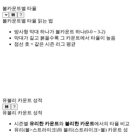
볼카운트별 타율
💾
?
볼카운트별 타율 읽는 법
방사형 막대 하나가 볼카운트 하나(0-0 ~ 3-2)
막대가 길고 붉을수록 그 카운트에서 타율이 높음
점선 호 = 같은 시즌 리그 평균
유불리 카운트 성적
💾
?
유불리 카운트 성적
시즌별
유리한 카운트
와
불리한 카운트
에서의 타율 비교
유리(볼>스트라이크)와 불리(스트라이크>볼) 카운트 성