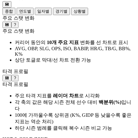
💾
종합
연도별
일자별
경기별
상황별
주요 스탯 변화
💾
?
주요 스탯 변화
커리어 동안의
10개 주요 지표
변화를 선 차트로 표시
AVG, OBP, SLG, OPS, ISO, BABIP, HR/G, TB/G, BB%,
K%
상단 토글로 막대/선 차트 전환 가능
타격 프로필
💾
?
타격 프로필
주요 타격 지표를
레이더 차트
로 시각화
각 축의 값은 해당 시즌 전체 선수 대비
백분위(%)
입니
다
100에 가까울수록 상위권 (K%, GIDP 등 낮을수록 좋은
지표는 역순 처리)
하단 시즌 범례를 클릭해 복수 시즌 비교 가능