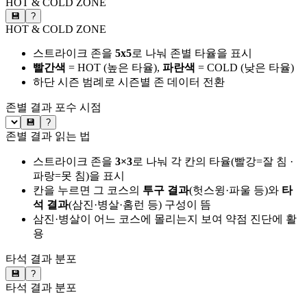
HOT & COLD ZONE
💾
?
HOT & COLD ZONE
스트라이크 존을
5x5
로 나눠 존별 타율을 표시
빨간색
= HOT (높은 타율),
파란색
= COLD (낮은 타율)
하단 시즌 범례로 시즌별 존 데이터 전환
존별 결과
포수 시점
💾
?
존별 결과 읽는 법
스트라이크 존을
3×3
로 나눠 각 칸의 타율(빨강=잘 침 ·
파랑=못 침)을 표시
칸을 누르면 그 코스의
투구 결과
(헛스윙·파울 등)와
타
석 결과
(삼진·병살·홈런 등) 구성이 뜸
삼진·병살이 어느 코스에 몰리는지 보여 약점 진단에 활
용
타석 결과 분포
💾
?
타석 결과 분포