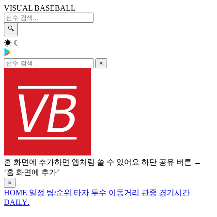
VISUAL BASEBALL
🔍
☀
☾
×
홈 화면에 추가하면 앱처럼 쓸 수 있어요
하단 공유 버튼 →
‘홈 화면에 추가’
×
HOME
일정
팀/순위
타자
투수
이동거리
관중
경기시간
DAILY
.