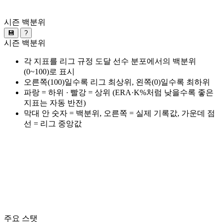
시즌 백분위
💾
?
시즌 백분위
각 지표를 리그 규정 도달 선수 분포에서의 백분위
(0~100)로 표시
오른쪽(100)일수록 리그 최상위, 왼쪽(0)일수록 최하위
파랑 = 하위 · 빨강 = 상위 (ERA·K%처럼 낮을수록 좋은
지표는 자동 반전)
막대 안 숫자 = 백분위, 오른쪽 = 실제 기록값, 가운데 점
선 = 리그 중앙값
주요 스탯