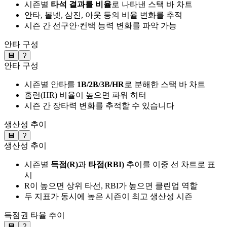
시즌별
타석 결과를 비율
로 나타낸 스택 바 차트
안타, 볼넷, 삼진, 아웃 등의 비율 변화를 추적
시즌 간 선구안·컨택 능력 변화를 파악 가능
안타 구성
💾
?
안타 구성
시즌별 안타를
1B/2B/3B/HR
로 분해한 스택 바 차트
홈런(HR) 비율이 높으면 파워 히터
시즌 간 장타력 변화를 추적할 수 있습니다
생산성 추이
💾
?
생산성 추이
시즌별
득점(R)
과
타점(RBI)
추이를 이중 선 차트로 표
시
R이 높으면 상위 타선, RBI가 높으면 클린업 역할
두 지표가 동시에 높은 시즌이 최고 생산성 시즌
득점권 타율 추이
💾
?