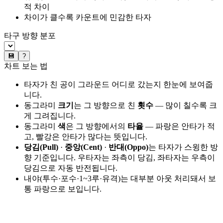
적 차이
차이가 클수록 카운트에 민감한 타자
타구 방향 분포
💾
?
차트 보는 법
타자가 친 공이 그라운드 어디로 갔는지 한눈에 보여줍
니다.
동그라미
크기
는 그 방향으로 친
횟수
— 많이 칠수록 크
게 그려집니다.
동그라미
색
은 그 방향에서의
타율
— 파랑은 안타가 적
고, 빨강은 안타가 많다는 뜻입니다.
당김(Pull)
·
중앙(Cent)
·
반대(Oppo)
는 타자가 스윙한 방
향 기준입니다. 우타자는 좌측이 당김, 좌타자는 우측이
당김으로 자동 반전됩니다.
내야(투수·포수·1~3루·유격)는 대부분 아웃 처리돼서 보
통 파랑으로 보입니다.