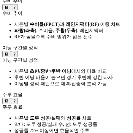
수비 추이
💾
?
수비 추이
시즌별
수비율(FPCT)
과
레인지팩터(RF)
이중 차트
파랑(좌축)
: 수비율,
주황(우축)
: 레인지팩터
RF가 높을수록 수비 범위가 넓은 선수
이닝 구간별 성적
💾
?
이닝 구간별 성적
시즌별
초반/중반/후반 이닝
에서의 타율 비교
후반 이닝 타율이 높으면 경기 후반에 강한 타자
이닝별 성적 패턴으로 체력/집중력 분석 가능
주루 효율
💾
?
주루 효율
시즌별
도루 성공/실패
와
성공률
차트
막대: 도루 성공/실패 수, 선: 도루 성공률
성공률 75% 이상이면 효율적인 주루