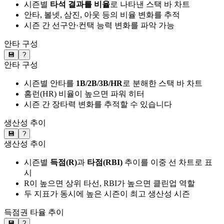
시즌별
타석 결과를 비율
로 나타낸 스택 바 차트
안타, 볼넷, 삼진, 아웃 등의 비율 변화를 추적
시즌 간 선구안·컨택 능력 변화를 파악 가능
안타 구성
💾
?
안타 구성
시즌별 안타를
1B/2B/3B/HR
로 분해한 스택 바 차트
홈런(HR) 비율이 높으면 파워 히터
시즌 간 장타력 변화를 추적할 수 있습니다
생산성 추이
💾
?
생산성 추이
시즌별
득점(R)
과
타점(RBI)
추이를 이중 선 차트로 표
시
R이 높으면 상위 타선, RBI가 높으면 클린업 역할
두 지표가 동시에 높은 시즌이 최고 생산성 시즌
득점권 타율 추이
💾
?