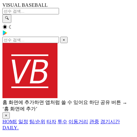
VISUAL BASEBALL
🔍
☀
☾
×
홈 화면에 추가하면 앱처럼 쓸 수 있어요
하단 공유 버튼 →
‘홈 화면에 추가’
×
HOME
일정
팀/순위
타자
투수
이동거리
관중
경기시간
DAILY
.