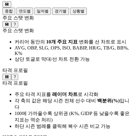
💾
종합
연도별
일자별
경기별
상황별
주요 스탯 변화
💾
?
주요 스탯 변화
커리어 동안의
10개 주요 지표
변화를 선 차트로 표시
AVG, OBP, SLG, OPS, ISO, BABIP, HR/G, TB/G, BB%,
K%
상단 토글로 막대/선 차트 전환 가능
타격 프로필
💾
?
타격 프로필
주요 타격 지표를
레이더 차트
로 시각화
각 축의 값은 해당 시즌 전체 선수 대비
백분위(%)
입니
다
100에 가까울수록 상위권 (K%, GIDP 등 낮을수록 좋은
지표는 역순 처리)
하단 시즌 범례를 클릭해 복수 시즌 비교 가능