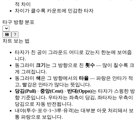
적 차이
차이가 클수록 카운트에 민감한 타자
타구 방향 분포
💾
?
차트 보는 법
타자가 친 공이 그라운드 어디로 갔는지 한눈에 보여줍
니다.
동그라미
크기
는 그 방향으로 친
횟수
— 많이 칠수록 크
게 그려집니다.
동그라미
색
은 그 방향에서의
타율
— 파랑은 안타가 적
고, 빨강은 안타가 많다는 뜻입니다.
당김(Pull)
·
중앙(Cent)
·
반대(Oppo)
는 타자가 스윙한 방
향 기준입니다. 우타자는 좌측이 당김, 좌타자는 우측이
당김으로 자동 반전됩니다.
내야(투수·포수·1~3루·유격)는 대부분 아웃 처리돼서 보
통 파랑으로 보입니다.