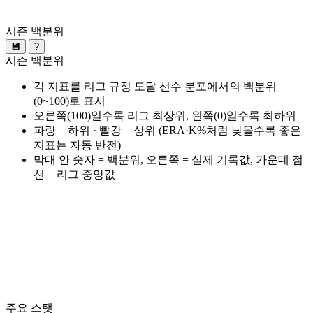
시즌 백분위
💾
?
시즌 백분위
각 지표를 리그 규정 도달 선수 분포에서의 백분위
(0~100)로 표시
오른쪽(100)일수록 리그 최상위, 왼쪽(0)일수록 최하위
파랑 = 하위 · 빨강 = 상위 (ERA·K%처럼 낮을수록 좋은
지표는 자동 반전)
막대 안 숫자 = 백분위, 오른쪽 = 실제 기록값, 가운데 점
선 = 리그 중앙값
주요 스탯