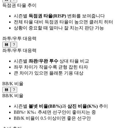
득점권 타율 추이
시즌별
득점권 타율(RISP)
변화를 보여줍니다
전체 타율 대비 득점권 타율이 높으면 클러치 히터
상황이 중요할 때 얼마나 잘 치는지 판단 가능
좌투/우투 대응력
💾
?
좌투/우투 대응력
시즌별
좌완/우완 투수
상대 타율 비교
좌우 차이가 작을수록 균형 잡힌 타자
큰 차이가 있으면 플래툰 기용 대상
BB/K 비율
💾
?
BB/K 비율
시즌별
볼넷 비율(BB%)
과
삼진 비율(K%)
추이
BB%↑ K%↓ 추세면 선구안이 좋아지는 중
BB/K 비율이 0.5 이상이면 좋은 선구안