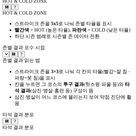
HOT & COLD ZONE
💾
?
HOT & COLD ZONE
스트라이크 존을
5x5
로 나눠 존별 타율을 표시
빨간색
= HOT (높은 타율),
파란색
= COLD (낮은 타율)
하단 시즌 범례로 시즌별 존 데이터 전환
존별 결과
포수 시점
💾
?
존별 결과 읽는 법
스트라이크 존을
3×3
로 나눠 각 칸의 타율(빨강=잘 침 ·
파랑=못 침)을 표시
칸을 누르면 그 코스의
투구 결과
(헛스윙·파울 등)와
타
석 결과
(삼진·병살·홈런 등) 구성이 뜸
삼진·병살이 어느 코스에 몰리는지 보여 약점 진단에 활
용
타석 결과 분포
💾
?
타석 결과 분포