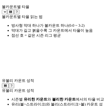
볼카운트별 타율
💾
?
볼카운트별 타율 읽는 법
방사형 막대 하나가 볼카운트 하나(0-0 ~ 3-2)
막대가 길고 붉을수록 그 카운트에서 타율이 높음
점선 호 = 같은 시즌 리그 평균
유불리 카운트 성적
💾
?
유불리 카운트 성적
시즌별
유리한 카운트
와
불리한 카운트
에서의 타율 비교
유리(볼>스트라이크)와 불리(스트라이크>볼) 카운트 성