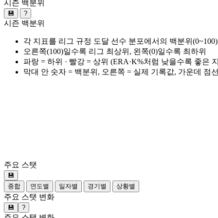
시즌 백분위
💾
?
시즌 백분위
각 지표를 리그 규정 도달 선수 분포에서의 백분위(0~100
오른쪽(100)일수록 리그 최상위, 왼쪽(0)일수록 최하위
파랑 = 하위 · 빨강 = 상위 (ERA·K%처럼 낮을수록 좋은
막대 안 숫자 = 백분위, 오른쪽 = 실제 기록값, 가운데 점
주요 스탯
💾
종합
연도별
일자별
경기별
상황별
주요 스탯 변화
💾
?
주요 스탯 변화