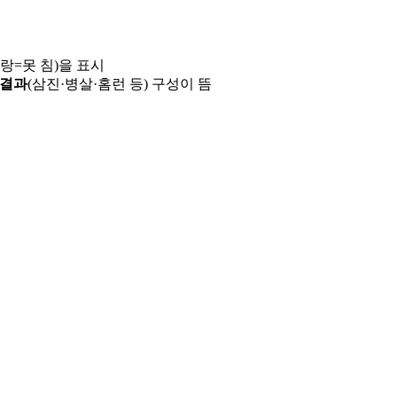
파랑=못 침)을 표시
 결과
(삼진·병살·홈런 등) 구성이 뜸
용