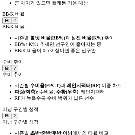
큰 차이가 있으면 플래툰 기용 대상
BB/K 비율
💾
?
BB/K 비율
시즌별
볼넷 비율(BB%)
과
삼진 비율(K%)
추이
BB%↑ K%↓ 추세면 선구안이 좋아지는 중
BB/K 비율이 0.5 이상이면 좋은 선구안
수비 추이
💾
?
수비 추이
시즌별
수비율(FPCT)
과
레인지팩터(RF)
이중 차트
파랑(좌축)
: 수비율,
주황(우축)
: 레인지팩터
RF가 높을수록 수비 범위가 넓은 선수
이닝 구간별 성적
💾
?
이닝 구간별 성적
시즌별
초반/중반/후반 이닝
에서의 타율 비교