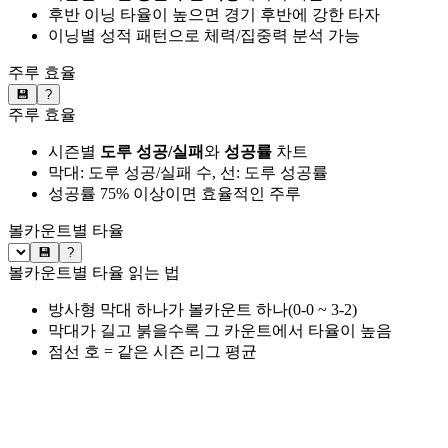
후반 이닝 타율이 높으면 경기 후반에 강한 타자
이닝별 성적 패턴으로 체력/집중력 분석 가능
주루 효율
💾
?
주루 효율
시즌별
도루 성공/실패
와
성공률
차트
막대: 도루 성공/실패 수, 선: 도루 성공률
성공률 75% 이상이면 효율적인 주루
볼카운트별 타율
💾
?
볼카운트별 타율 읽는 법
방사형 막대 하나가 볼카운트 하나(0-0 ~ 3-2)
막대가 길고 붉을수록 그 카운트에서 타율이 높음
점선 호 = 같은 시즌 리그 평균