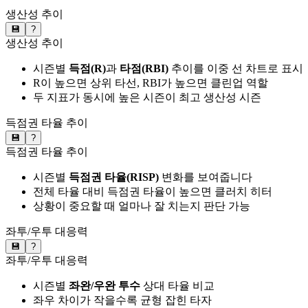
생산성 추이
💾
?
생산성 추이
시즌별
득점(R)
과
타점(RBI)
추이를 이중 선 차트로 표시
R이 높으면 상위 타선, RBI가 높으면 클린업 역할
두 지표가 동시에 높은 시즌이 최고 생산성 시즌
득점권 타율 추이
💾
?
득점권 타율 추이
시즌별
득점권 타율(RISP)
변화를 보여줍니다
전체 타율 대비 득점권 타율이 높으면 클러치 히터
상황이 중요할 때 얼마나 잘 치는지 판단 가능
좌투/우투 대응력
💾
?
좌투/우투 대응력
시즌별
좌완/우완 투수
상대 타율 비교
좌우 차이가 작을수록 균형 잡힌 타자