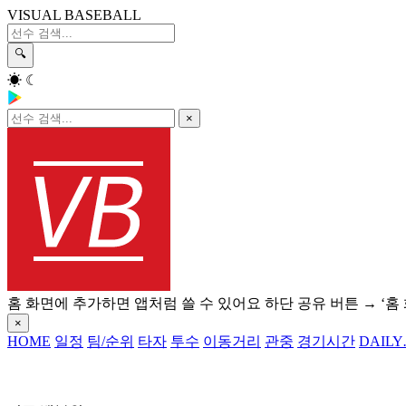
VISUAL BASEBALL
🔍
☀
☾
×
홈 화면에 추가하면 앱처럼 쓸 수 있어요
하단 공유 버튼 → ‘홈
×
HOME
일정
팀/순위
타자
투수
이동거리
관중
경기시간
DAILY