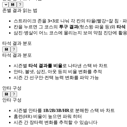
💾
?
존별 결과 읽는 법
스트라이크 존을
3×3
로 나눠 각 칸의 타율(빨강=잘 침 · 
칸을 누르면 그 코스의
투구 결과
(헛스윙·파울 등)와
타석
삼진·병살이 어느 코스에 몰리는지 보여 약점 진단에 활
타석 결과 분포
💾
?
타석 결과 분포
시즌별
타석 결과를 비율
로 나타낸 스택 바 차트
안타, 볼넷, 삼진, 아웃 등의 비율 변화를 추적
시즌 간 선구안·컨택 능력 변화를 파악 가능
안타 구성
💾
?
안타 구성
시즌별 안타를
1B/2B/3B/HR
로 분해한 스택 바 차트
홈런(HR) 비율이 높으면 파워 히터
시즌 간 장타력 변화를 추적할 수 있습니다