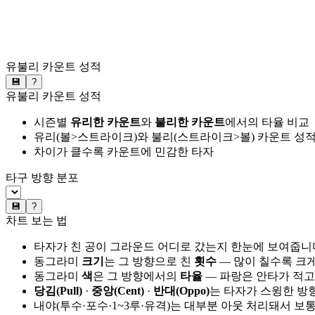
유불리 카운트 성적
💾
?
유불리 카운트 성적
시즌별
유리한 카운트
와
불리한 카운트
에서의 타율 비교
유리(볼>스트라이크)와 불리(스트라이크>볼) 카운트 성적
차이가 클수록 카운트에 민감한 타자
타구 방향 분포
💾
?
차트 보는 법
타자가 친 공이 그라운드 어디로 갔는지 한눈에 보여줍니
동그라미
크기
는 그 방향으로 친
횟수
— 많이 칠수록 크
동그라미
색
은 그 방향에서의
타율
— 파랑은 안타가 적고
당김(Pull)
·
중앙(Cent)
·
반대(Oppo)
는 타자가 스윙한 방
내야(투수·포수·1~3루·유격)는 대부분 아웃 처리돼서 보