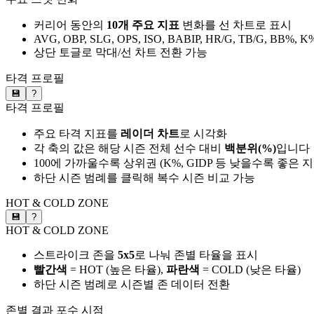
커리어 동안의
10개 주요 지표
변화를 선 차트로 표시
AVG, OBP, SLG, OPS, ISO, BABIP, HR/G, TB/G, BB%, K
상단 토글로 막대/선 차트 전환 가능
타격 프로필
💾
?
타격 프로필
주요 타격 지표를
레이더 차트
로 시각화
각 축의 값은 해당 시즌 전체 선수 대비
백분위(%)
입니다
100에 가까울수록 상위권 (K%, GIDP 등 낮을수록 좋은 
하단 시즌 범례를 클릭해 복수 시즌 비교 가능
HOT & COLD ZONE
💾
?
HOT & COLD ZONE
스트라이크 존을
5x5
로 나눠 존별 타율을 표시
빨간색
= HOT (높은 타율),
파란색
= COLD (낮은 타율)
하단 시즌 범례로 시즌별 존 데이터 전환
존별 결과
포수 시점