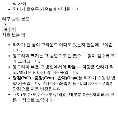
적 차이
차이가 클수록 카운트에 민감한 타자
타구 방향 분포
💾
?
차트 보는 법
타자가 친 공이 그라운드 어디로 갔는지 한눈에 보여줍
니다.
동그라미
크기
는 그 방향으로 친
횟수
— 많이 칠수록 크
게 그려집니다.
동그라미
색
은 그 방향에서의
타율
— 파랑은 안타가 적
고, 빨강은 안타가 많다는 뜻입니다.
당김(Pull)
·
중앙(Cent)
·
반대(Oppo)
는 타자가 스윙한 방
향 기준입니다. 우타자는 좌측이 당김, 좌타자는 우측이
당김으로 자동 반전됩니다.
내야(투수·포수·1~3루·유격)는 대부분 아웃 처리돼서 보
통 파랑으로 보입니다.