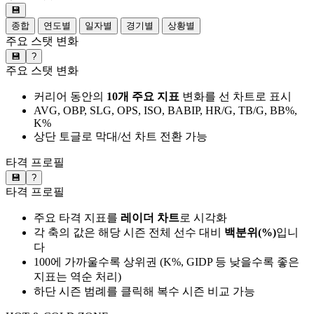
💾
종합
연도별
일자별
경기별
상황별
주요 스탯 변화
💾
?
주요 스탯 변화
커리어 동안의
10개 주요 지표
변화를 선 차트로 표시
AVG, OBP, SLG, OPS, ISO, BABIP, HR/G, TB/G, BB%,
K%
상단 토글로 막대/선 차트 전환 가능
타격 프로필
💾
?
타격 프로필
주요 타격 지표를
레이더 차트
로 시각화
각 축의 값은 해당 시즌 전체 선수 대비
백분위(%)
입니
다
100에 가까울수록 상위권 (K%, GIDP 등 낮을수록 좋은
지표는 역순 처리)
하단 시즌 범례를 클릭해 복수 시즌 비교 가능