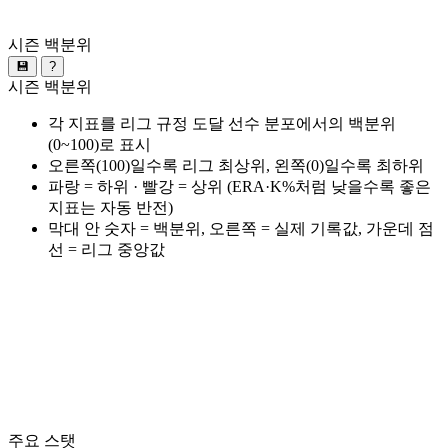
시즌 백분위
💾
?
시즌 백분위
각 지표를 리그 규정 도달 선수 분포에서의 백분위
(0~100)로 표시
오른쪽(100)일수록 리그 최상위, 왼쪽(0)일수록 최하위
파랑 = 하위 · 빨강 = 상위 (ERA·K%처럼 낮을수록 좋은
지표는 자동 반전)
막대 안 숫자 = 백분위, 오른쪽 = 실제 기록값, 가운데 점
선 = 리그 중앙값
주요 스탯