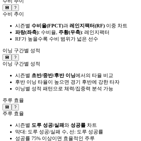
수비 추이
💾
?
수비 추이
시즌별
수비율(FPCT)
과
레인지팩터(RF)
이중 차트
파랑(좌축)
: 수비율,
주황(우축)
: 레인지팩터
RF가 높을수록 수비 범위가 넓은 선수
이닝 구간별 성적
💾
?
이닝 구간별 성적
시즌별
초반/중반/후반 이닝
에서의 타율 비교
후반 이닝 타율이 높으면 경기 후반에 강한 타자
이닝별 성적 패턴으로 체력/집중력 분석 가능
주루 효율
💾
?
주루 효율
시즌별
도루 성공/실패
와
성공률
차트
막대: 도루 성공/실패 수, 선: 도루 성공률
성공률 75% 이상이면 효율적인 주루