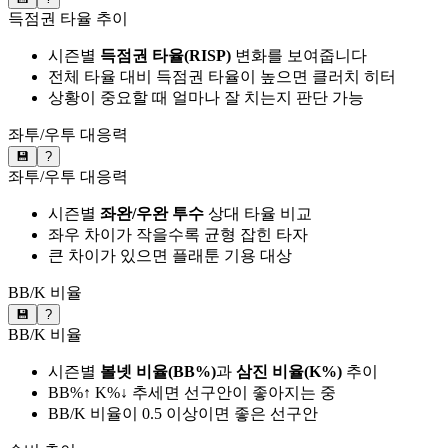
득점권 타율 추이
시즌별
득점권 타율(RISP)
변화를 보여줍니다
전체 타율 대비 득점권 타율이 높으면 클러치 히터
상황이 중요할 때 얼마나 잘 치는지 판단 가능
좌투/우투 대응력
💾
?
좌투/우투 대응력
시즌별
좌완/우완 투수
상대 타율 비교
좌우 차이가 작을수록 균형 잡힌 타자
큰 차이가 있으면 플래툰 기용 대상
BB/K 비율
💾
?
BB/K 비율
시즌별
볼넷 비율(BB%)
과
삼진 비율(K%)
추이
BB%↑ K%↓ 추세면 선구안이 좋아지는 중
BB/K 비율이 0.5 이상이면 좋은 선구안