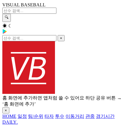
VISUAL BASEBALL
🔍
☀
☾
×
홈 화면에 추가하면 앱처럼 쓸 수 있어요
하단 공유 버튼 →
‘홈 화면에 추가’
×
HOME
일정
팀/순위
타자
투수
이동거리
관중
경기시간
DAILY
.