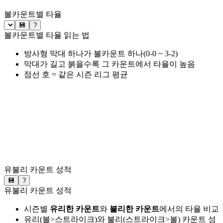
볼카운트별 타율
💾
?
볼카운트별 타율 읽는 법
방사형 막대 하나가 볼카운트 하나(0-0 ~ 3-2)
막대가 길고 붉을수록 그 카운트에서 타율이 높음
점선 호 = 같은 시즌 리그 평균
유불리 카운트 성적
💾
?
유불리 카운트 성적
시즌별
유리한 카운트
와
불리한 카운트
에서의 타율 비교
유리(볼>스트라이크)와 불리(스트라이크>볼) 카운트 성