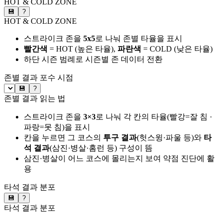
HOT & COLD ZONE
💾
?
HOT & COLD ZONE
스트라이크 존을
5x5
로 나눠 존별 타율을 표시
빨간색
= HOT (높은 타율),
파란색
= COLD (낮은 타율)
하단 시즌 범례로 시즌별 존 데이터 전환
존별 결과
포수 시점
💾
?
존별 결과 읽는 법
스트라이크 존을
3×3
로 나눠 각 칸의 타율(빨강=잘 침 ·
파랑=못 침)을 표시
칸을 누르면 그 코스의
투구 결과
(헛스윙·파울 등)와
타
석 결과
(삼진·병살·홈런 등) 구성이 뜸
삼진·병살이 어느 코스에 몰리는지 보여 약점 진단에 활
용
타석 결과 분포
💾
?
타석 결과 분포