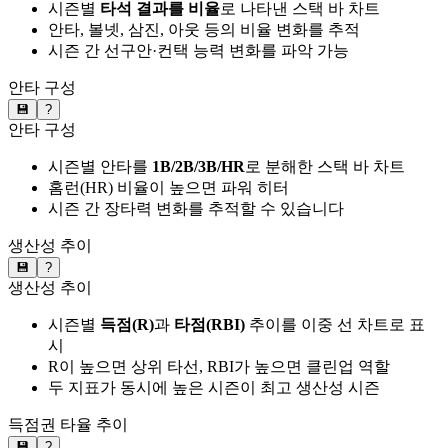
시즌별
타석 결과를 비율
로 나타낸 스택 바 차트
안타, 볼넷, 삼진, 아웃 등의 비율 변화를 추적
시즌 간 선구안·컨택 능력 변화를 파악 가능
안타 구성
💾
?
안타 구성
시즌별 안타를
1B/2B/3B/HR
로 분해한 스택 바 차트
홈런(HR) 비율이 높으면 파워 히터
시즌 간 장타력 변화를 추적할 수 있습니다
생산성 추이
💾
?
생산성 추이
시즌별
득점(R)
과
타점(RBI)
추이를 이중 선 차트로 표
시
R이 높으면 상위 타선, RBI가 높으면 클린업 역할
두 지표가 동시에 높은 시즌이 최고 생산성 시즌
득점권 타율 추이
💾
?