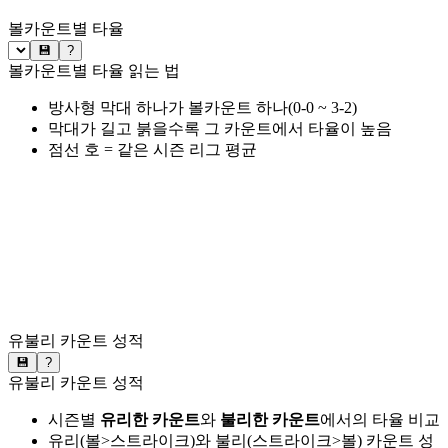
볼카운트별 타율
💾
?
볼카운트별 타율 읽는 법
방사형 막대 하나가 볼카운트 하나(0-0 ~ 3-2)
막대가 길고 붉을수록 그 카운트에서 타율이 높음
점선 호 = 같은 시즌 리그 평균
유불리 카운트 성적
💾
?
유불리 카운트 성적
시즌별
유리한 카운트
와
불리한 카운트
에서의 타율 비교
유리(볼>스트라이크)와 불리(스트라이크>볼) 카운트 성