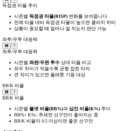
득점권 타율 추이
시즌별
득점권 타율(RISP)
변화를 보여줍니다
전체 타율 대비 득점권 타율이 높으면 클러치 히터
상황이 중요할 때 얼마나 잘 치는지 판단 가능
좌투/우투 대응력
💾
?
좌투/우투 대응력
시즌별
좌완/우완 투수
상대 타율 비교
좌우 차이가 작을수록 균형 잡힌 타자
큰 차이가 있으면 플래툰 기용 대상
BB/K 비율
💾
?
BB/K 비율
시즌별
볼넷 비율(BB%)
과
삼진 비율(K%)
추이
BB%↑ K%↓ 추세면 선구안이 좋아지는 중
BB/K 비율이 0.5 이상이면 좋은 선구안