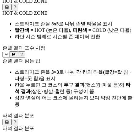
HOT & COLD ZONE
💾
?
HOT & COLD ZONE
스트라이크 존을
5x5
로 나눠 존별 타율을 표시
빨간색
= HOT (높은 타율),
파란색
= COLD (낮은 타율)
하단 시즌 범례로 시즌별 존 데이터 전환
존별 결과
포수 시점
💾
?
존별 결과 읽는 법
스트라이크 존을
3×3
로 나눠 각 칸의 타율(빨강=잘 침 ·
파랑=못 침)을 표시
칸을 누르면 그 코스의
투구 결과
(헛스윙·파울 등)와
타
석 결과
(삼진·병살·홈런 등) 구성이 뜸
삼진·병살이 어느 코스에 몰리는지 보여 약점 진단에 활
용
타석 결과 분포
💾
?
타석 결과 분포