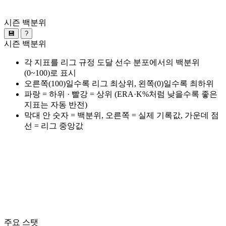
시즌 백분위
💾
?
시즌 백분위
각 지표를 리그 규정 도달 선수 분포에서의 백분위
(0~100)로 표시
오른쪽(100)일수록 리그 최상위, 왼쪽(0)일수록 최하위
파랑 = 하위 · 빨강 = 상위 (ERA·K%처럼 낮을수록 좋은
지표는 자동 반전)
막대 안 숫자 = 백분위, 오른쪽 = 실제 기록값, 가운데 점
선 = 리그 중앙값
주요 스탯