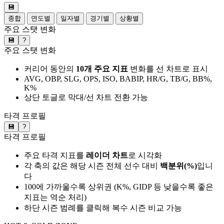
💾
종합
연도별
일자별
경기별
상황별
주요 스탯 변화
💾
?
주요 스탯 변화
커리어 동안의
10개 주요 지표
변화를 선 차트로 표시
AVG, OBP, SLG, OPS, ISO, BABIP, HR/G, TB/G, BB%,
K%
상단 토글로 막대/선 차트 전환 가능
타격 프로필
💾
?
타격 프로필
주요 타격 지표를
레이더 차트
로 시각화
각 축의 값은 해당 시즌 전체 선수 대비
백분위(%)
입니
다
100에 가까울수록 상위권 (K%, GIDP 등 낮을수록 좋은
지표는 역순 처리)
하단 시즌 범례를 클릭해 복수 시즌 비교 가능