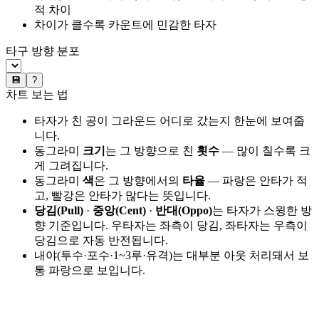
적 차이
차이가 클수록 카운트에 민감한 타자
타구 방향 분포
💾
?
차트 보는 법
타자가 친 공이 그라운드 어디로 갔는지 한눈에 보여줍
니다.
동그라미
크기
는 그 방향으로 친
횟수
— 많이 칠수록 크
게 그려집니다.
동그라미
색
은 그 방향에서의
타율
— 파랑은 안타가 적
고, 빨강은 안타가 많다는 뜻입니다.
당김(Pull)
·
중앙(Cent)
·
반대(Oppo)
는 타자가 스윙한 방
향 기준입니다. 우타자는 좌측이 당김, 좌타자는 우측이
당김으로 자동 반전됩니다.
내야(투수·포수·1~3루·유격)는 대부분 아웃 처리돼서 보
통 파랑으로 보입니다.