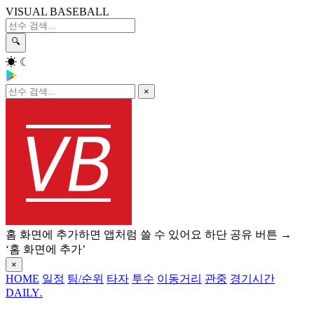
VISUAL BASEBALL
🔍
☀
☾
×
홈 화면에 추가하면 앱처럼 쓸 수 있어요
하단 공유 버튼 →
‘홈 화면에 추가’
×
HOME
일정
팀/순위
타자
투수
이동거리
관중
경기시간
DAILY
.