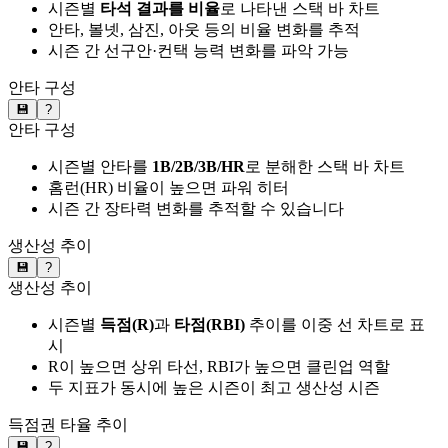
시즌별
타석 결과를 비율
로 나타낸 스택 바 차트
안타, 볼넷, 삼진, 아웃 등의 비율 변화를 추적
시즌 간 선구안·컨택 능력 변화를 파악 가능
안타 구성
💾
?
안타 구성
시즌별 안타를
1B/2B/3B/HR
로 분해한 스택 바 차트
홈런(HR) 비율이 높으면 파워 히터
시즌 간 장타력 변화를 추적할 수 있습니다
생산성 추이
💾
?
생산성 추이
시즌별
득점(R)
과
타점(RBI)
추이를 이중 선 차트로 표
시
R이 높으면 상위 타선, RBI가 높으면 클린업 역할
두 지표가 동시에 높은 시즌이 최고 생산성 시즌
득점권 타율 추이
💾
?