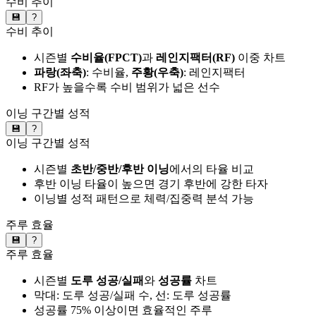
수비 추이
💾
?
수비 추이
시즌별
수비율(FPCT)
과
레인지팩터(RF)
이중 차트
파랑(좌축)
: 수비율,
주황(우축)
: 레인지팩터
RF가 높을수록 수비 범위가 넓은 선수
이닝 구간별 성적
💾
?
이닝 구간별 성적
시즌별
초반/중반/후반 이닝
에서의 타율 비교
후반 이닝 타율이 높으면 경기 후반에 강한 타자
이닝별 성적 패턴으로 체력/집중력 분석 가능
주루 효율
💾
?
주루 효율
시즌별
도루 성공/실패
와
성공률
차트
막대: 도루 성공/실패 수, 선: 도루 성공률
성공률 75% 이상이면 효율적인 주루