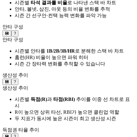
시즌별
타석 결과를 비율
로 나타낸 스택 바 차트
안타, 볼넷, 삼진, 아웃 등의 비율 변화를 추적
시즌 간 선구안·컨택 능력 변화를 파악 가능
안타 구성
💾
?
안타 구성
시즌별 안타를
1B/2B/3B/HR
로 분해한 스택 바 차트
홈런(HR) 비율이 높으면 파워 히터
시즌 간 장타력 변화를 추적할 수 있습니다
생산성 추이
💾
?
생산성 추이
시즌별
득점(R)
과
타점(RBI)
추이를 이중 선 차트로 표
시
R이 높으면 상위 타선, RBI가 높으면 클린업 역할
두 지표가 동시에 높은 시즌이 최고 생산성 시즌
득점권 타율 추이
💾
?