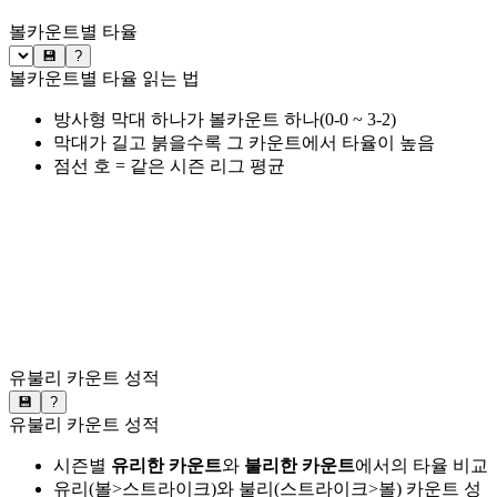
볼카운트별 타율
💾
?
볼카운트별 타율 읽는 법
방사형 막대 하나가 볼카운트 하나(0-0 ~ 3-2)
막대가 길고 붉을수록 그 카운트에서 타율이 높음
점선 호 = 같은 시즌 리그 평균
유불리 카운트 성적
💾
?
유불리 카운트 성적
시즌별
유리한 카운트
와
불리한 카운트
에서의 타율 비교
유리(볼>스트라이크)와 불리(스트라이크>볼) 카운트 성