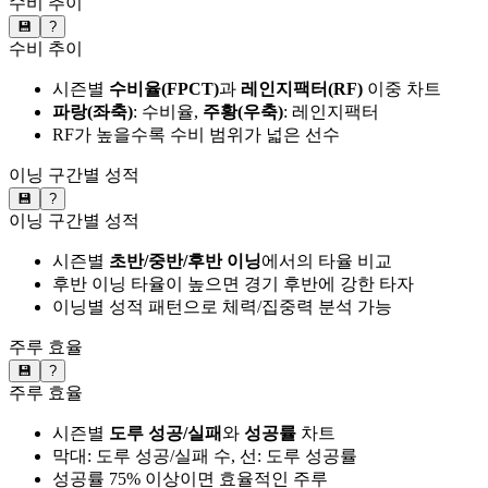
수비 추이
💾
?
수비 추이
시즌별
수비율(FPCT)
과
레인지팩터(RF)
이중 차트
파랑(좌축)
: 수비율,
주황(우축)
: 레인지팩터
RF가 높을수록 수비 범위가 넓은 선수
이닝 구간별 성적
💾
?
이닝 구간별 성적
시즌별
초반/중반/후반 이닝
에서의 타율 비교
후반 이닝 타율이 높으면 경기 후반에 강한 타자
이닝별 성적 패턴으로 체력/집중력 분석 가능
주루 효율
💾
?
주루 효율
시즌별
도루 성공/실패
와
성공률
차트
막대: 도루 성공/실패 수, 선: 도루 성공률
성공률 75% 이상이면 효율적인 주루