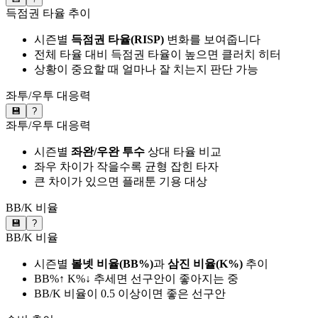
득점권 타율 추이
시즌별
득점권 타율(RISP)
변화를 보여줍니다
전체 타율 대비 득점권 타율이 높으면 클러치 히터
상황이 중요할 때 얼마나 잘 치는지 판단 가능
좌투/우투 대응력
💾
?
좌투/우투 대응력
시즌별
좌완/우완 투수
상대 타율 비교
좌우 차이가 작을수록 균형 잡힌 타자
큰 차이가 있으면 플래툰 기용 대상
BB/K 비율
💾
?
BB/K 비율
시즌별
볼넷 비율(BB%)
과
삼진 비율(K%)
추이
BB%↑ K%↓ 추세면 선구안이 좋아지는 중
BB/K 비율이 0.5 이상이면 좋은 선구안