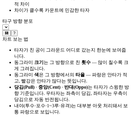
적 차이
차이가 클수록 카운트에 민감한 타자
타구 방향 분포
💾
?
차트 보는 법
타자가 친 공이 그라운드 어디로 갔는지 한눈에 보여줍
니다.
동그라미
크기
는 그 방향으로 친
횟수
— 많이 칠수록 크
게 그려집니다.
동그라미
색
은 그 방향에서의
타율
— 파랑은 안타가 적
고, 빨강은 안타가 많다는 뜻입니다.
당김(Pull)
·
중앙(Cent)
·
반대(Oppo)
는 타자가 스윙한 방
향 기준입니다. 우타자는 좌측이 당김, 좌타자는 우측이
당김으로 자동 반전됩니다.
내야(투수·포수·1~3루·유격)는 대부분 아웃 처리돼서 보
통 파랑으로 보입니다.