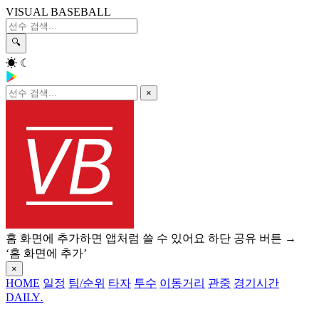
VISUAL BASEBALL
🔍
☀
☾
×
홈 화면에 추가하면 앱처럼 쓸 수 있어요
하단 공유 버튼 →
‘홈 화면에 추가’
×
HOME
일정
팀/순위
타자
투수
이동거리
관중
경기시간
DAILY
.