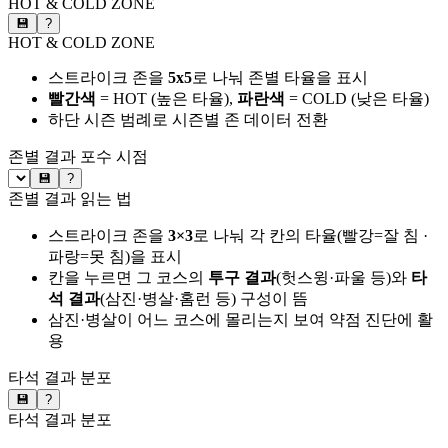
HOT & COLD ZONE
💾
?
HOT & COLD ZONE
스트라이크 존을
5x5
로 나눠 존별 타율을 표시
빨간색
= HOT (높은 타율),
파란색
= COLD (낮은 타율)
하단 시즌 범례로 시즌별 존 데이터 전환
존별 결과
포수 시점
💾
?
존별 결과 읽는 법
스트라이크 존을
3×3
로 나눠 각 칸의 타율(빨강=잘 침 ·
파랑=못 침)을 표시
칸을 누르면 그 코스의
투구 결과
(헛스윙·파울 등)와
타
석 결과
(삼진·병살·홈런 등) 구성이 뜸
삼진·병살이 어느 코스에 몰리는지 보여 약점 진단에 활
용
타석 결과 분포
💾
?
타석 결과 분포