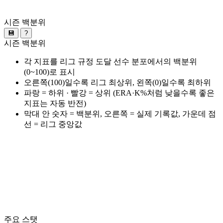
시즌 백분위
💾
?
시즌 백분위
각 지표를 리그 규정 도달 선수 분포에서의 백분위
(0~100)로 표시
오른쪽(100)일수록 리그 최상위, 왼쪽(0)일수록 최하위
파랑 = 하위 · 빨강 = 상위 (ERA·K%처럼 낮을수록 좋은
지표는 자동 반전)
막대 안 숫자 = 백분위, 오른쪽 = 실제 기록값, 가운데 점
선 = 리그 중앙값
주요 스탯