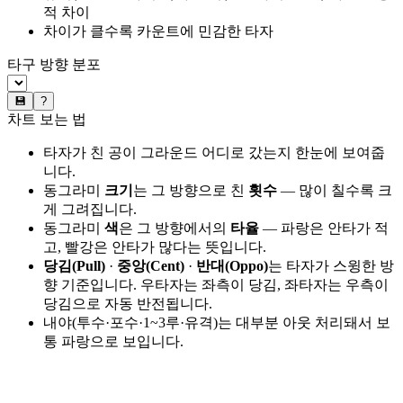
적 차이
차이가 클수록 카운트에 민감한 타자
타구 방향 분포
💾
?
차트 보는 법
타자가 친 공이 그라운드 어디로 갔는지 한눈에 보여줍
니다.
동그라미
크기
는 그 방향으로 친
횟수
— 많이 칠수록 크
게 그려집니다.
동그라미
색
은 그 방향에서의
타율
— 파랑은 안타가 적
고, 빨강은 안타가 많다는 뜻입니다.
당김(Pull)
·
중앙(Cent)
·
반대(Oppo)
는 타자가 스윙한 방
향 기준입니다. 우타자는 좌측이 당김, 좌타자는 우측이
당김으로 자동 반전됩니다.
내야(투수·포수·1~3루·유격)는 대부분 아웃 처리돼서 보
통 파랑으로 보입니다.