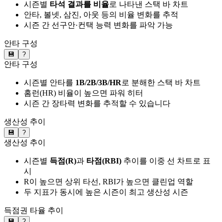
시즌별
타석 결과를 비율
로 나타낸 스택 바 차트
안타, 볼넷, 삼진, 아웃 등의 비율 변화를 추적
시즌 간 선구안·컨택 능력 변화를 파악 가능
안타 구성
💾
?
안타 구성
시즌별 안타를
1B/2B/3B/HR
로 분해한 스택 바 차트
홈런(HR) 비율이 높으면 파워 히터
시즌 간 장타력 변화를 추적할 수 있습니다
생산성 추이
💾
?
생산성 추이
시즌별
득점(R)
과
타점(RBI)
추이를 이중 선 차트로 표
시
R이 높으면 상위 타선, RBI가 높으면 클린업 역할
두 지표가 동시에 높은 시즌이 최고 생산성 시즌
득점권 타율 추이
💾
?