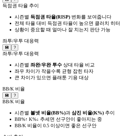
득점권 타율 추이
시즌별
득점권 타율(RISP)
변화를 보여줍니다
전체 타율 대비 득점권 타율이 높으면 클러치 히터
상황이 중요할 때 얼마나 잘 치는지 판단 가능
좌투/우투 대응력
💾
?
좌투/우투 대응력
시즌별
좌완/우완 투수
상대 타율 비교
좌우 차이가 작을수록 균형 잡힌 타자
큰 차이가 있으면 플래툰 기용 대상
BB/K 비율
💾
?
BB/K 비율
시즌별
볼넷 비율(BB%)
과
삼진 비율(K%)
추이
BB%↑ K%↓ 추세면 선구안이 좋아지는 중
BB/K 비율이 0.5 이상이면 좋은 선구안