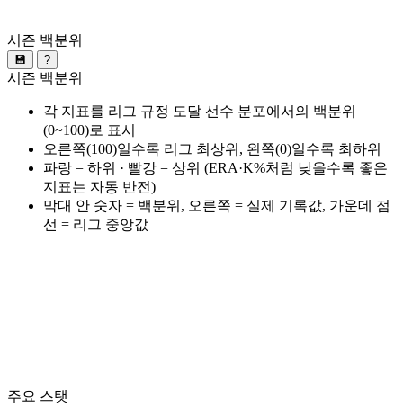
시즌 백분위
💾
?
시즌 백분위
각 지표를 리그 규정 도달 선수 분포에서의 백분위
(0~100)로 표시
오른쪽(100)일수록 리그 최상위, 왼쪽(0)일수록 최하위
파랑 = 하위 · 빨강 = 상위 (ERA·K%처럼 낮을수록 좋은
지표는 자동 반전)
막대 안 숫자 = 백분위, 오른쪽 = 실제 기록값, 가운데 점
선 = 리그 중앙값
주요 스탯