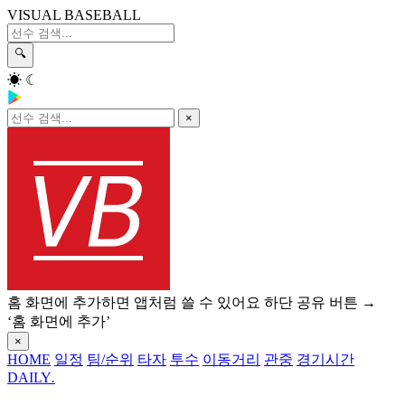
VISUAL BASEBALL
🔍
☀
☾
×
홈 화면에 추가하면 앱처럼 쓸 수 있어요
하단 공유 버튼 →
‘홈 화면에 추가’
×
HOME
일정
팀/순위
타자
투수
이동거리
관중
경기시간
DAILY
.