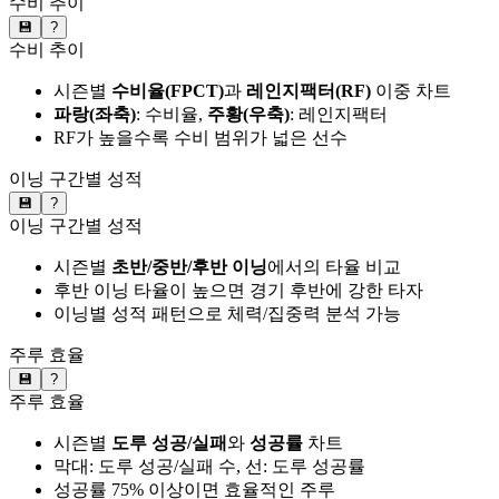
수비 추이
💾
?
수비 추이
시즌별
수비율(FPCT)
과
레인지팩터(RF)
이중 차트
파랑(좌축)
: 수비율,
주황(우축)
: 레인지팩터
RF가 높을수록 수비 범위가 넓은 선수
이닝 구간별 성적
💾
?
이닝 구간별 성적
시즌별
초반/중반/후반 이닝
에서의 타율 비교
후반 이닝 타율이 높으면 경기 후반에 강한 타자
이닝별 성적 패턴으로 체력/집중력 분석 가능
주루 효율
💾
?
주루 효율
시즌별
도루 성공/실패
와
성공률
차트
막대: 도루 성공/실패 수, 선: 도루 성공률
성공률 75% 이상이면 효율적인 주루