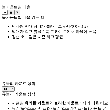
볼카운트별 타율
💾
?
볼카운트별 타율 읽는 법
방사형 막대 하나가 볼카운트 하나(0-0 ~ 3-2)
막대가 길고 붉을수록 그 카운트에서 타율이 높음
점선 호 = 같은 시즌 리그 평균
유불리 카운트 성적
💾
?
유불리 카운트 성적
시즌별
유리한 카운트
와
불리한 카운트
에서의 타율 비교
유리(볼>스트라이크)와 불리(스트라이크>볼) 카운트 성