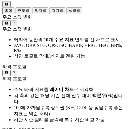
💾
종합
연도별
일자별
경기별
상황별
주요 스탯 변화
💾
?
주요 스탯 변화
커리어 동안의
10개 주요 지표
변화를 선 차트로 표시
AVG, OBP, SLG, OPS, ISO, BABIP, HR/G, TB/G, BB%,
K%
상단 토글로 막대/선 차트 전환 가능
타격 프로필
💾
?
타격 프로필
주요 타격 지표를
레이더 차트
로 시각화
각 축의 값은 해당 시즌 전체 선수 대비
백분위(%)
입니
다
100에 가까울수록 상위권 (K%, GIDP 등 낮을수록 좋은
지표는 역순 처리)
하단 시즌 범례를 클릭해 복수 시즌 비교 가능