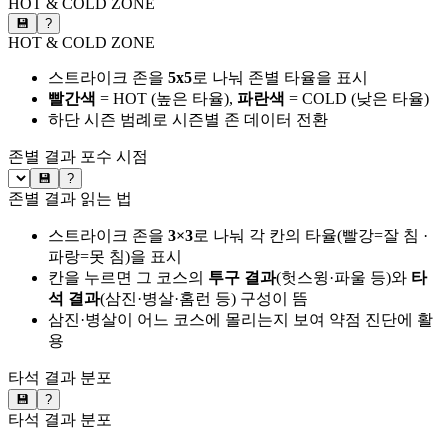
HOT & COLD ZONE
💾
?
HOT & COLD ZONE
스트라이크 존을
5x5
로 나눠 존별 타율을 표시
빨간색
= HOT (높은 타율),
파란색
= COLD (낮은 타율)
하단 시즌 범례로 시즌별 존 데이터 전환
존별 결과
포수 시점
💾
?
존별 결과 읽는 법
스트라이크 존을
3×3
로 나눠 각 칸의 타율(빨강=잘 침 ·
파랑=못 침)을 표시
칸을 누르면 그 코스의
투구 결과
(헛스윙·파울 등)와
타
석 결과
(삼진·병살·홈런 등) 구성이 뜸
삼진·병살이 어느 코스에 몰리는지 보여 약점 진단에 활
용
타석 결과 분포
💾
?
타석 결과 분포