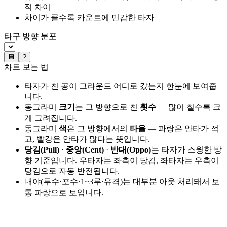
적 차이
차이가 클수록 카운트에 민감한 타자
타구 방향 분포
💾
?
차트 보는 법
타자가 친 공이 그라운드 어디로 갔는지 한눈에 보여줍
니다.
동그라미
크기
는 그 방향으로 친
횟수
— 많이 칠수록 크
게 그려집니다.
동그라미
색
은 그 방향에서의
타율
— 파랑은 안타가 적
고, 빨강은 안타가 많다는 뜻입니다.
당김(Pull)
·
중앙(Cent)
·
반대(Oppo)
는 타자가 스윙한 방
향 기준입니다. 우타자는 좌측이 당김, 좌타자는 우측이
당김으로 자동 반전됩니다.
내야(투수·포수·1~3루·유격)는 대부분 아웃 처리돼서 보
통 파랑으로 보입니다.