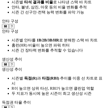
시즌별
타석 결과를 비율
로 나타낸 스택 바 차트
안타, 볼넷, 삼진, 아웃 등의 비율 변화를 추적
시즌 간 선구안·컨택 능력 변화를 파악 가능
안타 구성
💾
?
안타 구성
시즌별 안타를
1B/2B/3B/HR
로 분해한 스택 바 차트
홈런(HR) 비율이 높으면 파워 히터
시즌 간 장타력 변화를 추적할 수 있습니다
생산성 추이
💾
?
생산성 추이
시즌별
득점(R)
과
타점(RBI)
추이를 이중 선 차트로 표
시
R이 높으면 상위 타선, RBI가 높으면 클린업 역할
두 지표가 동시에 높은 시즌이 최고 생산성 시즌
득점권 타율 추이
💾
?