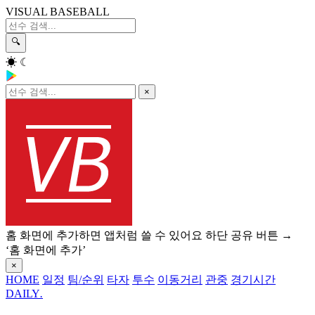
VISUAL BASEBALL
🔍
☀
☾
×
홈 화면에 추가하면 앱처럼 쓸 수 있어요
하단 공유 버튼 →
‘홈 화면에 추가’
×
HOME
일정
팀/순위
타자
투수
이동거리
관중
경기시간
DAILY
.