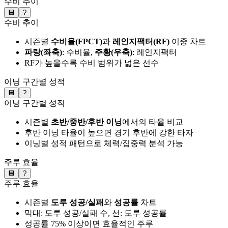
수비 추이
💾
?
수비 추이
시즌별
수비율(FPCT)
과
레인지팩터(RF)
이중 차트
파랑(좌축)
: 수비율,
주황(우축)
: 레인지팩터
RF가 높을수록 수비 범위가 넓은 선수
이닝 구간별 성적
💾
?
이닝 구간별 성적
시즌별
초반/중반/후반 이닝
에서의 타율 비교
후반 이닝 타율이 높으면 경기 후반에 강한 타자
이닝별 성적 패턴으로 체력/집중력 분석 가능
주루 효율
💾
?
주루 효율
시즌별
도루 성공/실패
와
성공률
차트
막대: 도루 성공/실패 수, 선: 도루 성공률
성공률 75% 이상이면 효율적인 주루