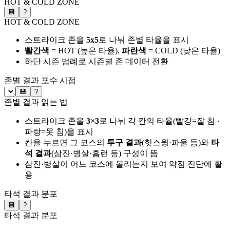
HOT & COLD ZONE
💾
?
HOT & COLD ZONE
스트라이크 존을
5x5
로 나눠 존별 타율을 표시
빨간색
= HOT (높은 타율),
파란색
= COLD (낮은 타율)
하단 시즌 범례로 시즌별 존 데이터 전환
존별 결과
포수 시점
💾
?
존별 결과 읽는 법
스트라이크 존을
3×3
로 나눠 각 칸의 타율(빨강=잘 침 ·
파랑=못 침)을 표시
칸을 누르면 그 코스의
투구 결과
(헛스윙·파울 등)와
타
석 결과
(삼진·병살·홈런 등) 구성이 뜸
삼진·병살이 어느 코스에 몰리는지 보여 약점 진단에 활
용
타석 결과 분포
💾
?
타석 결과 분포