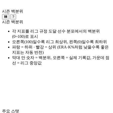
시즌 백분위
💾
?
시즌 백분위
각 지표를 리그 규정 도달 선수 분포에서의 백분위
(0~100)로 표시
오른쪽(100)일수록 리그 최상위, 왼쪽(0)일수록 최하위
파랑 = 하위 · 빨강 = 상위 (ERA·K%처럼 낮을수록 좋은
지표는 자동 반전)
막대 안 숫자 = 백분위, 오른쪽 = 실제 기록값, 가운데 점
선 = 리그 중앙값
주요 스탯