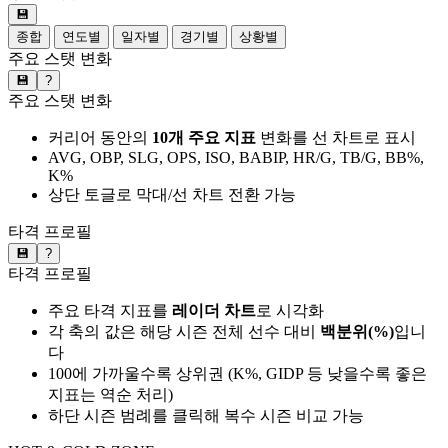
💾
종합
연도별
일자별
경기별
상황별
주요 스탯 변화
💾
?
주요 스탯 변화
커리어 동안의
10개 주요 지표
변화를 선 차트로 표시
AVG, OBP, SLG, OPS, ISO, BABIP, HR/G, TB/G, BB%,
K%
상단 토글로 막대/선 차트 전환 가능
타격 프로필
💾
?
타격 프로필
주요 타격 지표를
레이더 차트
로 시각화
각 축의 값은 해당 시즌 전체 선수 대비
백분위(%)
입니
다
100에 가까울수록 상위권 (K%, GIDP 등 낮을수록 좋은
지표는 역순 처리)
하단 시즌 범례를 클릭해 복수 시즌 비교 가능