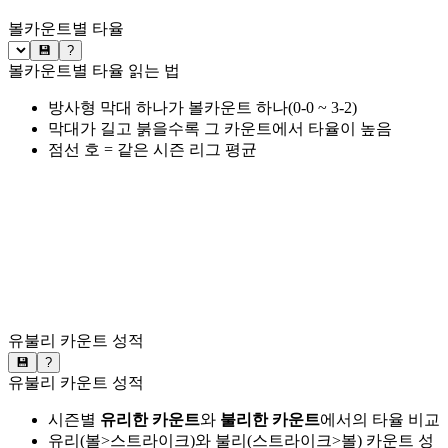
볼카운트별 타율
💾
?
볼카운트별 타율 읽는 법
방사형 막대 하나가 볼카운트 하나(0-0 ~ 3-2)
막대가 길고 붉을수록 그 카운트에서 타율이 높음
점선 호 = 같은 시즌 리그 평균
유불리 카운트 성적
💾
?
유불리 카운트 성적
시즌별
유리한 카운트
와
불리한 카운트
에서의 타율 비교
유리(볼>스트라이크)와 불리(스트라이크>볼) 카운트 성