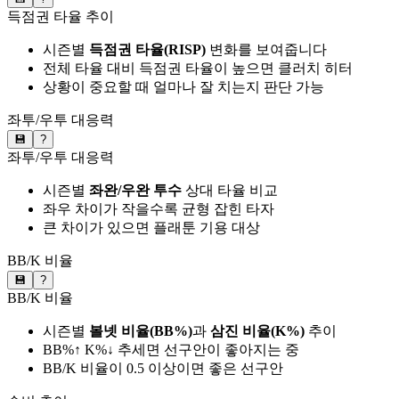
득점권 타율 추이
시즌별
득점권 타율(RISP)
변화를 보여줍니다
전체 타율 대비 득점권 타율이 높으면 클러치 히터
상황이 중요할 때 얼마나 잘 치는지 판단 가능
좌투/우투 대응력
💾
?
좌투/우투 대응력
시즌별
좌완/우완 투수
상대 타율 비교
좌우 차이가 작을수록 균형 잡힌 타자
큰 차이가 있으면 플래툰 기용 대상
BB/K 비율
💾
?
BB/K 비율
시즌별
볼넷 비율(BB%)
과
삼진 비율(K%)
추이
BB%↑ K%↓ 추세면 선구안이 좋아지는 중
BB/K 비율이 0.5 이상이면 좋은 선구안