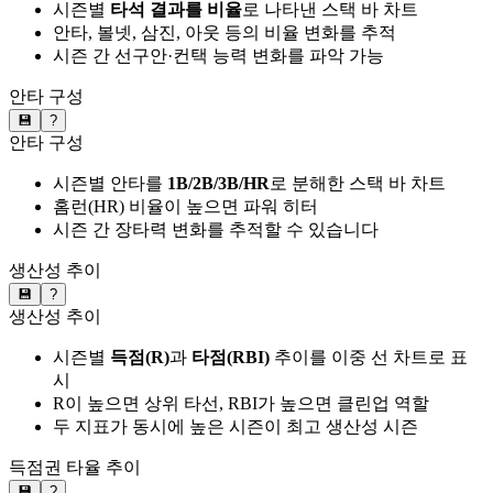
시즌별
타석 결과를 비율
로 나타낸 스택 바 차트
안타, 볼넷, 삼진, 아웃 등의 비율 변화를 추적
시즌 간 선구안·컨택 능력 변화를 파악 가능
안타 구성
💾
?
안타 구성
시즌별 안타를
1B/2B/3B/HR
로 분해한 스택 바 차트
홈런(HR) 비율이 높으면 파워 히터
시즌 간 장타력 변화를 추적할 수 있습니다
생산성 추이
💾
?
생산성 추이
시즌별
득점(R)
과
타점(RBI)
추이를 이중 선 차트로 표
시
R이 높으면 상위 타선, RBI가 높으면 클린업 역할
두 지표가 동시에 높은 시즌이 최고 생산성 시즌
득점권 타율 추이
💾
?