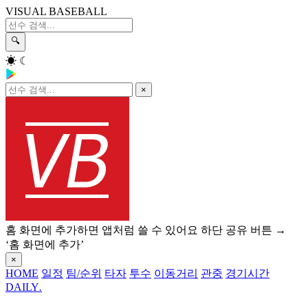
VISUAL BASEBALL
🔍
☀
☾
×
홈 화면에 추가하면 앱처럼 쓸 수 있어요
하단 공유 버튼 →
‘홈 화면에 추가’
×
HOME
일정
팀/순위
타자
투수
이동거리
관중
경기시간
DAILY
.