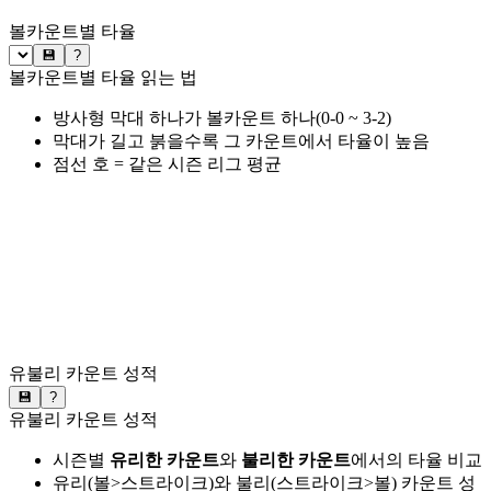
볼카운트별 타율
💾
?
볼카운트별 타율 읽는 법
방사형 막대 하나가 볼카운트 하나(0-0 ~ 3-2)
막대가 길고 붉을수록 그 카운트에서 타율이 높음
점선 호 = 같은 시즌 리그 평균
유불리 카운트 성적
💾
?
유불리 카운트 성적
시즌별
유리한 카운트
와
불리한 카운트
에서의 타율 비교
유리(볼>스트라이크)와 불리(스트라이크>볼) 카운트 성