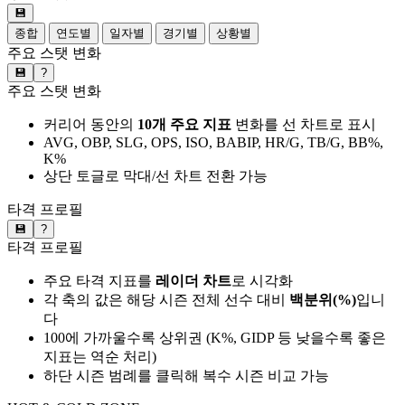
💾
종합
연도별
일자별
경기별
상황별
주요 스탯 변화
💾
?
주요 스탯 변화
커리어 동안의
10개 주요 지표
변화를 선 차트로 표시
AVG, OBP, SLG, OPS, ISO, BABIP, HR/G, TB/G, BB%,
K%
상단 토글로 막대/선 차트 전환 가능
타격 프로필
💾
?
타격 프로필
주요 타격 지표를
레이더 차트
로 시각화
각 축의 값은 해당 시즌 전체 선수 대비
백분위(%)
입니
다
100에 가까울수록 상위권 (K%, GIDP 등 낮을수록 좋은
지표는 역순 처리)
하단 시즌 범례를 클릭해 복수 시즌 비교 가능