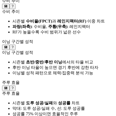
수비 추이
💾
?
수비 추이
시즌별
수비율(FPCT)
과
레인지팩터(RF)
이중 차트
파랑(좌축)
: 수비율,
주황(우축)
: 레인지팩터
RF가 높을수록 수비 범위가 넓은 선수
이닝 구간별 성적
💾
?
이닝 구간별 성적
시즌별
초반/중반/후반 이닝
에서의 타율 비교
후반 이닝 타율이 높으면 경기 후반에 강한 타자
이닝별 성적 패턴으로 체력/집중력 분석 가능
주루 효율
💾
?
주루 효율
시즌별
도루 성공/실패
와
성공률
차트
막대: 도루 성공/실패 수, 선: 도루 성공률
성공률 75% 이상이면 효율적인 주루