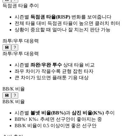
득점권 타율 추이
시즌별
득점권 타율(RISP)
변화를 보여줍니다
전체 타율 대비 득점권 타율이 높으면 클러치 히터
상황이 중요할 때 얼마나 잘 치는지 판단 가능
좌투/우투 대응력
💾
?
좌투/우투 대응력
시즌별
좌완/우완 투수
상대 타율 비교
좌우 차이가 작을수록 균형 잡힌 타자
큰 차이가 있으면 플래툰 기용 대상
BB/K 비율
💾
?
BB/K 비율
시즌별
볼넷 비율(BB%)
과
삼진 비율(K%)
추이
BB%↑ K%↓ 추세면 선구안이 좋아지는 중
BB/K 비율이 0.5 이상이면 좋은 선구안