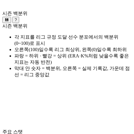
시즌 백분위
💾
?
시즌 백분위
각 지표를 리그 규정 도달 선수 분포에서의 백분위
(0~100)로 표시
오른쪽(100)일수록 리그 최상위, 왼쪽(0)일수록 최하위
파랑 = 하위 · 빨강 = 상위 (ERA·K%처럼 낮을수록 좋은
지표는 자동 반전)
막대 안 숫자 = 백분위, 오른쪽 = 실제 기록값, 가운데 점
선 = 리그 중앙값
주요 스탯