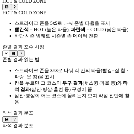
HOT & COLD ZONE
💾
?
HOT & COLD ZONE
스트라이크 존을
5x5
로 나눠 존별 타율을 표시
빨간색
= HOT (높은 타율),
파란색
= COLD (낮은 타율)
하단 시즌 범례로 시즌별 존 데이터 전환
존별 결과
포수 시점
💾
?
존별 결과 읽는 법
스트라이크 존을
3×3
로 나눠 각 칸의 타율(빨강=잘 침 ·
파랑=못 침)을 표시
칸을 누르면 그 코스의
투구 결과
(헛스윙·파울 등)와
타
석 결과
(삼진·병살·홈런 등) 구성이 뜸
삼진·병살이 어느 코스에 몰리는지 보여 약점 진단에 활
용
타석 결과 분포
💾
?
타석 결과 분포