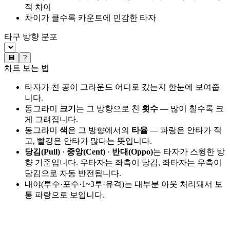
적 차이
차이가 클수록 카운트에 민감한 타자
타구 방향 분포
💾
?
차트 보는 법
타자가 친 공이 그라운드 어디로 갔는지 한눈에 보여줍
니다.
동그라미
크기
는 그 방향으로 친
횟수
— 많이 칠수록 크
게 그려집니다.
동그라미
색
은 그 방향에서의
타율
— 파랑은 안타가 적
고, 빨강은 안타가 많다는 뜻입니다.
당김(Pull)
·
중앙(Cent)
·
반대(Oppo)
는 타자가 스윙한 방
향 기준입니다. 우타자는 좌측이 당김, 좌타자는 우측이
당김으로 자동 반전됩니다.
내야(투수·포수·1~3루·유격)는 대부분 아웃 처리돼서 보
통 파랑으로 보입니다.