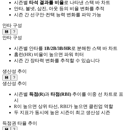
시즌별
타석 결과를 비율
로 나타낸 스택 바 차트
안타, 볼넷, 삼진, 아웃 등의 비율 변화를 추적
시즌 간 선구안·컨택 능력 변화를 파악 가능
안타 구성
💾
?
안타 구성
시즌별 안타를
1B/2B/3B/HR
로 분해한 스택 바 차트
홈런(HR) 비율이 높으면 파워 히터
시즌 간 장타력 변화를 추적할 수 있습니다
생산성 추이
💾
?
생산성 추이
시즌별
득점(R)
과
타점(RBI)
추이를 이중 선 차트로 표
시
R이 높으면 상위 타선, RBI가 높으면 클린업 역할
두 지표가 동시에 높은 시즌이 최고 생산성 시즌
득점권 타율 추이
💾
?