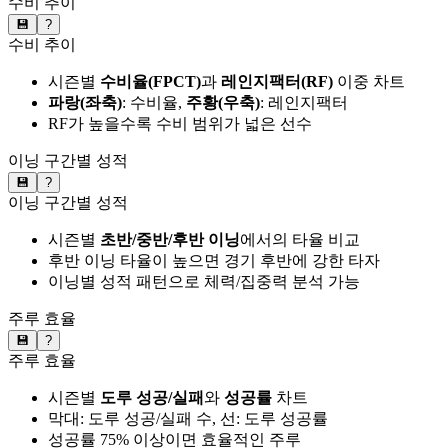
수비 추이
💾
?
수비 추이
시즌별
수비율(FPCT)
과
레인지팩터(RF)
이중 차트
파랑(좌축)
: 수비율,
주황(우축)
: 레인지팩터
RF가 높을수록 수비 범위가 넓은 선수
이닝 구간별 성적
💾
?
이닝 구간별 성적
시즌별
초반/중반/후반 이닝
에서의 타율 비교
후반 이닝 타율이 높으면 경기 후반에 강한 타자
이닝별 성적 패턴으로 체력/집중력 분석 가능
주루 효율
💾
?
주루 효율
시즌별
도루 성공/실패
와
성공률
차트
막대: 도루 성공/실패 수, 선: 도루 성공률
성공률 75% 이상이면 효율적인 주루