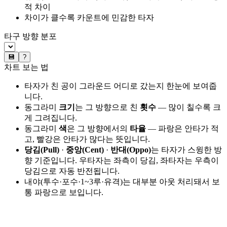
적 차이
차이가 클수록 카운트에 민감한 타자
타구 방향 분포
💾
?
차트 보는 법
타자가 친 공이 그라운드 어디로 갔는지 한눈에 보여줍
니다.
동그라미
크기
는 그 방향으로 친
횟수
— 많이 칠수록 크
게 그려집니다.
동그라미
색
은 그 방향에서의
타율
— 파랑은 안타가 적
고, 빨강은 안타가 많다는 뜻입니다.
당김(Pull)
·
중앙(Cent)
·
반대(Oppo)
는 타자가 스윙한 방
향 기준입니다. 우타자는 좌측이 당김, 좌타자는 우측이
당김으로 자동 반전됩니다.
내야(투수·포수·1~3루·유격)는 대부분 아웃 처리돼서 보
통 파랑으로 보입니다.