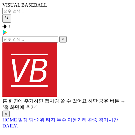
VISUAL BASEBALL
🔍
☀
☾
×
홈 화면에 추가하면 앱처럼 쓸 수 있어요
하단 공유 버튼 →
‘홈 화면에 추가’
×
HOME
일정
팀/순위
타자
투수
이동거리
관중
경기시간
DAILY
.