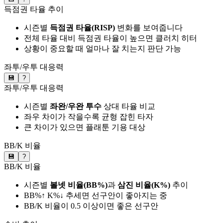
득점권 타율 추이
시즌별
득점권 타율(RISP)
변화를 보여줍니다
전체 타율 대비 득점권 타율이 높으면 클러치 히터
상황이 중요할 때 얼마나 잘 치는지 판단 가능
좌투/우투 대응력
💾
?
좌투/우투 대응력
시즌별
좌완/우완 투수
상대 타율 비교
좌우 차이가 작을수록 균형 잡힌 타자
큰 차이가 있으면 플래툰 기용 대상
BB/K 비율
💾
?
BB/K 비율
시즌별
볼넷 비율(BB%)
과
삼진 비율(K%)
추이
BB%↑ K%↓ 추세면 선구안이 좋아지는 중
BB/K 비율이 0.5 이상이면 좋은 선구안