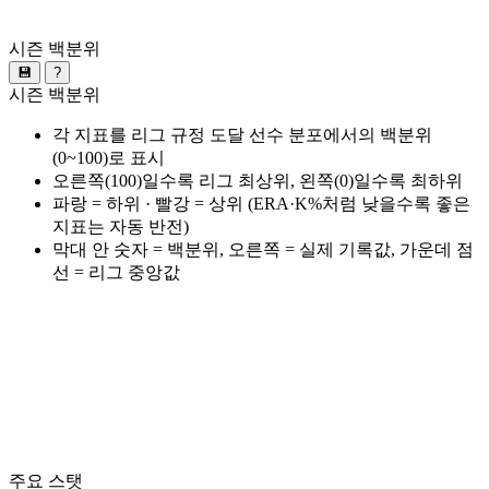
시즌 백분위
💾
?
시즌 백분위
각 지표를 리그 규정 도달 선수 분포에서의 백분위
(0~100)로 표시
오른쪽(100)일수록 리그 최상위, 왼쪽(0)일수록 최하위
파랑 = 하위 · 빨강 = 상위 (ERA·K%처럼 낮을수록 좋은
지표는 자동 반전)
막대 안 숫자 = 백분위, 오른쪽 = 실제 기록값, 가운데 점
선 = 리그 중앙값
주요 스탯