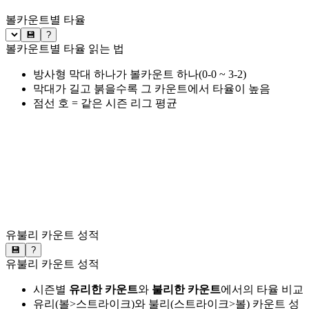
볼카운트별 타율
💾
?
볼카운트별 타율 읽는 법
방사형 막대 하나가 볼카운트 하나(0-0 ~ 3-2)
막대가 길고 붉을수록 그 카운트에서 타율이 높음
점선 호 = 같은 시즌 리그 평균
유불리 카운트 성적
💾
?
유불리 카운트 성적
시즌별
유리한 카운트
와
불리한 카운트
에서의 타율 비교
유리(볼>스트라이크)와 불리(스트라이크>볼) 카운트 성