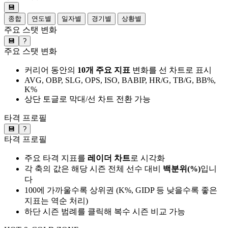
💾
종합
연도별
일자별
경기별
상황별
주요 스탯 변화
💾
?
주요 스탯 변화
커리어 동안의
10개 주요 지표
변화를 선 차트로 표시
AVG, OBP, SLG, OPS, ISO, BABIP, HR/G, TB/G, BB%,
K%
상단 토글로 막대/선 차트 전환 가능
타격 프로필
💾
?
타격 프로필
주요 타격 지표를
레이더 차트
로 시각화
각 축의 값은 해당 시즌 전체 선수 대비
백분위(%)
입니
다
100에 가까울수록 상위권 (K%, GIDP 등 낮을수록 좋은
지표는 역순 처리)
하단 시즌 범례를 클릭해 복수 시즌 비교 가능