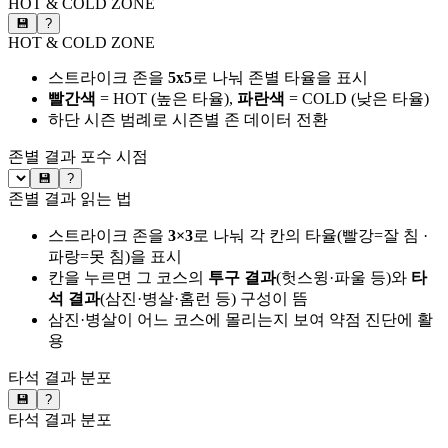
HOT & COLD ZONE
💾
?
HOT & COLD ZONE
스트라이크 존을
5x5
로 나눠 존별 타율을 표시
빨간색
= HOT (높은 타율),
파란색
= COLD (낮은 타율)
하단 시즌 범례로 시즌별 존 데이터 전환
존별 결과
포수 시점
💾
?
존별 결과 읽는 법
스트라이크 존을
3×3
로 나눠 각 칸의 타율(빨강=잘 침 ·
파랑=못 침)을 표시
칸을 누르면 그 코스의
투구 결과
(헛스윙·파울 등)와
타
석 결과
(삼진·병살·홈런 등) 구성이 뜸
삼진·병살이 어느 코스에 몰리는지 보여 약점 진단에 활
용
타석 결과 분포
💾
?
타석 결과 분포