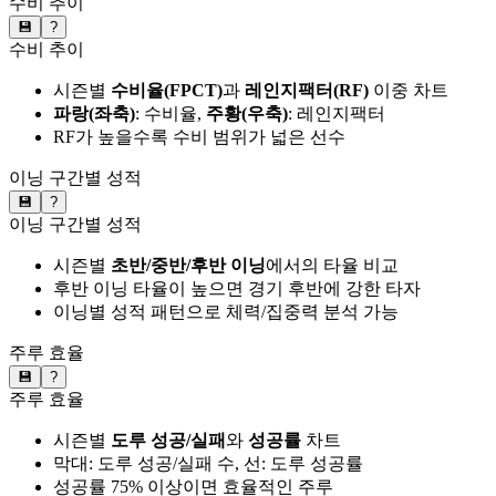
수비 추이
💾
?
수비 추이
시즌별
수비율(FPCT)
과
레인지팩터(RF)
이중 차트
파랑(좌축)
: 수비율,
주황(우축)
: 레인지팩터
RF가 높을수록 수비 범위가 넓은 선수
이닝 구간별 성적
💾
?
이닝 구간별 성적
시즌별
초반/중반/후반 이닝
에서의 타율 비교
후반 이닝 타율이 높으면 경기 후반에 강한 타자
이닝별 성적 패턴으로 체력/집중력 분석 가능
주루 효율
💾
?
주루 효율
시즌별
도루 성공/실패
와
성공률
차트
막대: 도루 성공/실패 수, 선: 도루 성공률
성공률 75% 이상이면 효율적인 주루