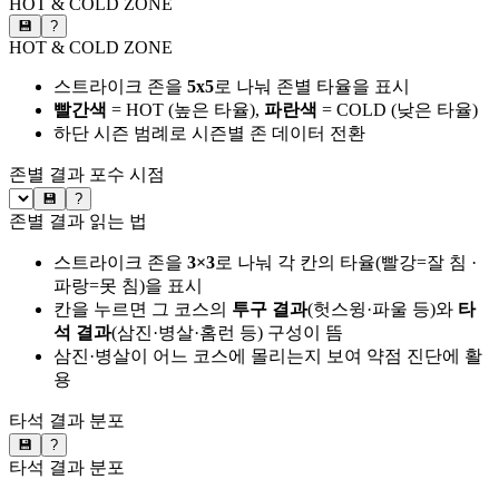
HOT & COLD ZONE
💾
?
HOT & COLD ZONE
스트라이크 존을
5x5
로 나눠 존별 타율을 표시
빨간색
= HOT (높은 타율),
파란색
= COLD (낮은 타율)
하단 시즌 범례로 시즌별 존 데이터 전환
존별 결과
포수 시점
💾
?
존별 결과 읽는 법
스트라이크 존을
3×3
로 나눠 각 칸의 타율(빨강=잘 침 ·
파랑=못 침)을 표시
칸을 누르면 그 코스의
투구 결과
(헛스윙·파울 등)와
타
석 결과
(삼진·병살·홈런 등) 구성이 뜸
삼진·병살이 어느 코스에 몰리는지 보여 약점 진단에 활
용
타석 결과 분포
💾
?
타석 결과 분포