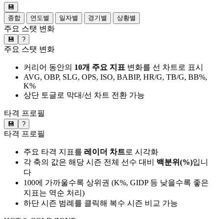
💾
종합
연도별
일자별
경기별
상황별
주요 스탯 변화
💾
?
주요 스탯 변화
커리어 동안의
10개 주요 지표
변화를 선 차트로 표시
AVG, OBP, SLG, OPS, ISO, BABIP, HR/G, TB/G, BB%,
K%
상단 토글로 막대/선 차트 전환 가능
타격 프로필
💾
?
타격 프로필
주요 타격 지표를
레이더 차트
로 시각화
각 축의 값은 해당 시즌 전체 선수 대비
백분위(%)
입니
다
100에 가까울수록 상위권 (K%, GIDP 등 낮을수록 좋은
지표는 역순 처리)
하단 시즌 범례를 클릭해 복수 시즌 비교 가능