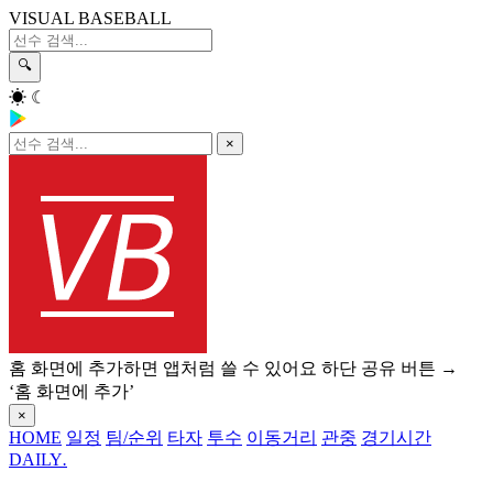
VISUAL BASEBALL
🔍
☀
☾
×
홈 화면에 추가하면 앱처럼 쓸 수 있어요
하단 공유 버튼 →
‘홈 화면에 추가’
×
HOME
일정
팀/순위
타자
투수
이동거리
관중
경기시간
DAILY
.