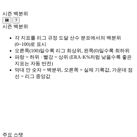
시즌 백분위
💾
?
시즌 백분위
각 지표를 리그 규정 도달 선수 분포에서의 백분위
(0~100)로 표시
오른쪽(100)일수록 리그 최상위, 왼쪽(0)일수록 최하위
파랑 = 하위 · 빨강 = 상위 (ERA·K%처럼 낮을수록 좋은
지표는 자동 반전)
막대 안 숫자 = 백분위, 오른쪽 = 실제 기록값, 가운데 점
선 = 리그 중앙값
주요 스탯