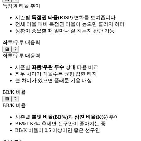
득점권 타율 추이
시즌별
득점권 타율(RISP)
변화를 보여줍니다
전체 타율 대비 득점권 타율이 높으면 클러치 히터
상황이 중요할 때 얼마나 잘 치는지 판단 가능
좌투/우투 대응력
💾
?
좌투/우투 대응력
시즌별
좌완/우완 투수
상대 타율 비교
좌우 차이가 작을수록 균형 잡힌 타자
큰 차이가 있으면 플래툰 기용 대상
BB/K 비율
💾
?
BB/K 비율
시즌별
볼넷 비율(BB%)
과
삼진 비율(K%)
추이
BB%↑ K%↓ 추세면 선구안이 좋아지는 중
BB/K 비율이 0.5 이상이면 좋은 선구안