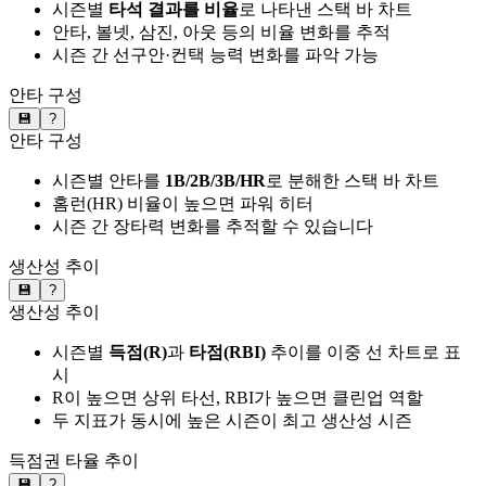
시즌별
타석 결과를 비율
로 나타낸 스택 바 차트
안타, 볼넷, 삼진, 아웃 등의 비율 변화를 추적
시즌 간 선구안·컨택 능력 변화를 파악 가능
안타 구성
💾
?
안타 구성
시즌별 안타를
1B/2B/3B/HR
로 분해한 스택 바 차트
홈런(HR) 비율이 높으면 파워 히터
시즌 간 장타력 변화를 추적할 수 있습니다
생산성 추이
💾
?
생산성 추이
시즌별
득점(R)
과
타점(RBI)
추이를 이중 선 차트로 표
시
R이 높으면 상위 타선, RBI가 높으면 클린업 역할
두 지표가 동시에 높은 시즌이 최고 생산성 시즌
득점권 타율 추이
💾
?