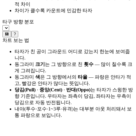
적 차이
차이가 클수록 카운트에 민감한 타자
타구 방향 분포
💾
?
차트 보는 법
타자가 친 공이 그라운드 어디로 갔는지 한눈에 보여줍
니다.
동그라미
크기
는 그 방향으로 친
횟수
— 많이 칠수록 크
게 그려집니다.
동그라미
색
은 그 방향에서의
타율
— 파랑은 안타가 적
고, 빨강은 안타가 많다는 뜻입니다.
당김(Pull)
·
중앙(Cent)
·
반대(Oppo)
는 타자가 스윙한 방
향 기준입니다. 우타자는 좌측이 당김, 좌타자는 우측이
당김으로 자동 반전됩니다.
내야(투수·포수·1~3루·유격)는 대부분 아웃 처리돼서 보
통 파랑으로 보입니다.