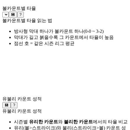
볼카운트별 타율
💾
?
볼카운트별 타율 읽는 법
방사형 막대 하나가 볼카운트 하나(0-0 ~ 3-2)
막대가 길고 붉을수록 그 카운트에서 타율이 높음
점선 호 = 같은 시즌 리그 평균
유불리 카운트 성적
💾
?
유불리 카운트 성적
시즌별
유리한 카운트
와
불리한 카운트
에서의 타율 비교
유리(볼>스트라이크)와 불리(스트라이크>볼) 카운트 성