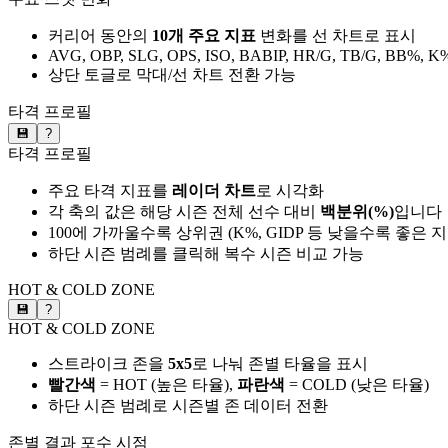
커리어 동안의
10개 주요 지표
변화를 선 차트로 표시
AVG, OBP, SLG, OPS, ISO, BABIP, HR/G, TB/G, BB%, K
상단 토글로 막대/선 차트 전환 가능
타격 프로필
💾
?
타격 프로필
주요 타격 지표를
레이더 차트
로 시각화
각 축의 값은 해당 시즌 전체 선수 대비
백분위(%)
입니다
100에 가까울수록 상위권 (K%, GIDP 등 낮을수록 좋은 
하단 시즌 범례를 클릭해 복수 시즌 비교 가능
HOT & COLD ZONE
💾
?
HOT & COLD ZONE
스트라이크 존을
5x5
로 나눠 존별 타율을 표시
빨간색
= HOT (높은 타율),
파란색
= COLD (낮은 타율)
하단 시즌 범례로 시즌별 존 데이터 전환
존별 결과
포수 시점