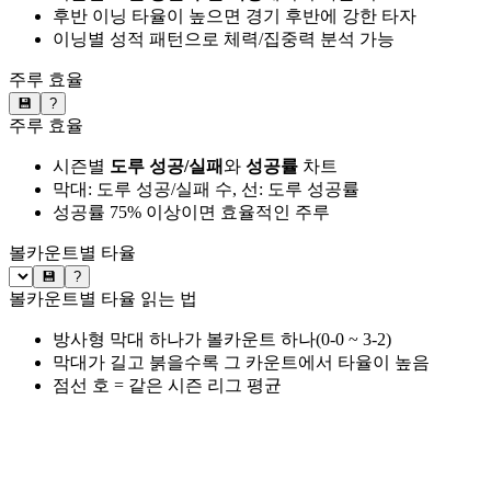
후반 이닝 타율이 높으면 경기 후반에 강한 타자
이닝별 성적 패턴으로 체력/집중력 분석 가능
주루 효율
💾
?
주루 효율
시즌별
도루 성공/실패
와
성공률
차트
막대: 도루 성공/실패 수, 선: 도루 성공률
성공률 75% 이상이면 효율적인 주루
볼카운트별 타율
💾
?
볼카운트별 타율 읽는 법
방사형 막대 하나가 볼카운트 하나(0-0 ~ 3-2)
막대가 길고 붉을수록 그 카운트에서 타율이 높음
점선 호 = 같은 시즌 리그 평균