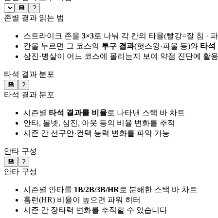
💾
?
존별 결과 읽는 법
스트라이크 존을
3×3
로 나눠 각 칸의 타율(빨강=잘 침 · 
칸을 누르면 그 코스의
투구 결과
(헛스윙·파울 등)와
타석
삼진·병살이 어느 코스에 몰리는지 보여 약점 진단에 활
타석 결과 분포
💾
?
타석 결과 분포
시즌별
타석 결과를 비율
로 나타낸 스택 바 차트
안타, 볼넷, 삼진, 아웃 등의 비율 변화를 추적
시즌 간 선구안·컨택 능력 변화를 파악 가능
안타 구성
💾
?
안타 구성
시즌별 안타를
1B/2B/3B/HR
로 분해한 스택 바 차트
홈런(HR) 비율이 높으면 파워 히터
시즌 간 장타력 변화를 추적할 수 있습니다