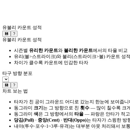
유불리 카운트 성적
💾
?
유불리 카운트 성적
시즌별
유리한 카운트
와
불리한 카운트
에서의 타율 비교
유리(볼>스트라이크)와 불리(스트라이크>볼) 카운트 성적
차이가 클수록 카운트에 민감한 타자
타구 방향 분포
💾
?
차트 보는 법
타자가 친 공이 그라운드 어디로 갔는지 한눈에 보여줍니
동그라미
크기
는 그 방향으로 친
횟수
— 많이 칠수록 크
동그라미
색
은 그 방향에서의
타율
— 파랑은 안타가 적고
당김(Pull)
·
중앙(Cent)
·
반대(Oppo)
는 타자가 스윙한 방
내야(투수·포수·1~3루·유격)는 대부분 아웃 처리돼서 보