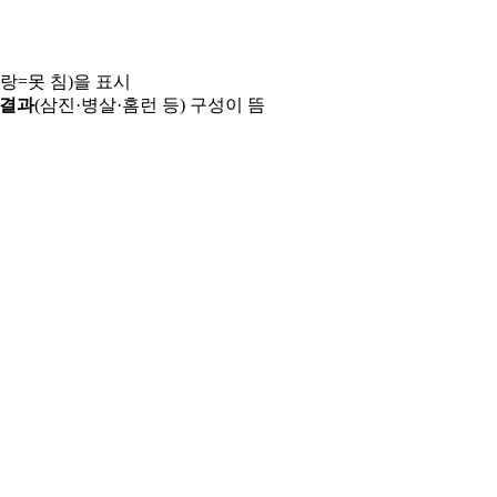
파랑=못 침)을 표시
 결과
(삼진·병살·홈런 등) 구성이 뜸
용