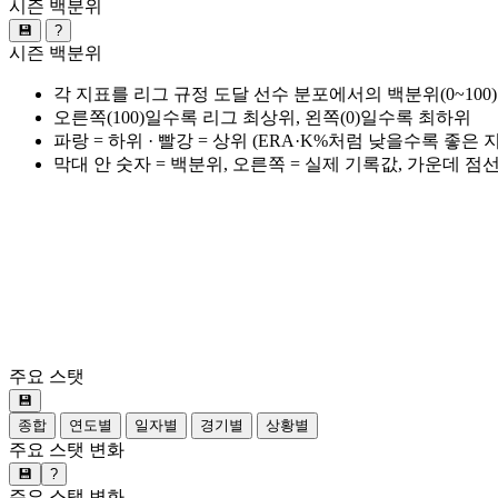
시즌 백분위
💾
?
시즌 백분위
각 지표를 리그 규정 도달 선수 분포에서의 백분위(0~100
오른쪽(100)일수록 리그 최상위, 왼쪽(0)일수록 최하위
파랑 = 하위 · 빨강 = 상위 (ERA·K%처럼 낮을수록 좋은
막대 안 숫자 = 백분위, 오른쪽 = 실제 기록값, 가운데 점
주요 스탯
💾
종합
연도별
일자별
경기별
상황별
주요 스탯 변화
💾
?
주요 스탯 변화