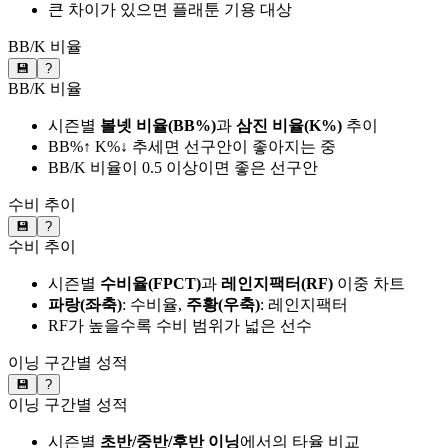
큰 차이가 있으면 플래툰 기용 대상
BB/K 비율
💾
?
BB/K 비율
시즌별
볼넷 비율(BB%)
과
삼진 비율(K%)
추이
BB%↑ K%↓ 추세면 선구안이 좋아지는 중
BB/K 비율이 0.5 이상이면 좋은 선구안
수비 추이
💾
?
수비 추이
시즌별
수비율(FPCT)
과
레인지팩터(RF)
이중 차트
파랑(좌축)
: 수비율,
주황(우축)
: 레인지팩터
RF가 높을수록 수비 범위가 넓은 선수
이닝 구간별 성적
💾
?
이닝 구간별 성적
시즌별
초반/중반/후반 이닝
에서의 타율 비교