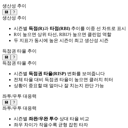
생산성 추이
💾
?
생산성 추이
시즌별
득점(R)
과
타점(RBI)
추이를 이중 선 차트로 표시
R이 높으면 상위 타선, RBI가 높으면 클린업 역할
두 지표가 동시에 높은 시즌이 최고 생산성 시즌
득점권 타율 추이
💾
?
득점권 타율 추이
시즌별
득점권 타율(RISP)
변화를 보여줍니다
전체 타율 대비 득점권 타율이 높으면 클러치 히터
상황이 중요할 때 얼마나 잘 치는지 판단 가능
좌투/우투 대응력
💾
?
좌투/우투 대응력
시즌별
좌완/우완 투수
상대 타율 비교
좌우 차이가 작을수록 균형 잡힌 타자