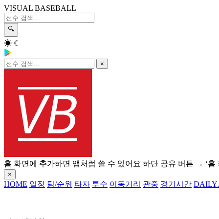
VISUAL BASEBALL
🔍
☀
☾
×
홈 화면에 추가하면 앱처럼 쓸 수 있어요
하단 공유 버튼 → ‘홈
×
HOME
일정
팀/순위
타자
투수
이동거리
관중
경기시간
DAILY