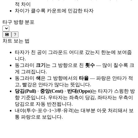
적 차이
차이가 클수록 카운트에 민감한 타자
타구 방향 분포
💾
?
차트 보는 법
타자가 친 공이 그라운드 어디로 갔는지 한눈에 보여줍
니다.
동그라미
크기
는 그 방향으로 친
횟수
— 많이 칠수록 크
게 그려집니다.
동그라미
색
은 그 방향에서의
타율
— 파랑은 안타가 적
고, 빨강은 안타가 많다는 뜻입니다.
당김(Pull)
·
중앙(Cent)
·
반대(Oppo)
는 타자가 스윙한 방
향 기준입니다. 우타자는 좌측이 당김, 좌타자는 우측이
당김으로 자동 반전됩니다.
내야(투수·포수·1~3루·유격)는 대부분 아웃 처리돼서 보
통 파랑으로 보입니다.