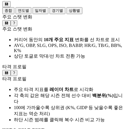
💾
종합
연도별
일자별
경기별
상황별
주요 스탯 변화
💾
?
주요 스탯 변화
커리어 동안의
10개 주요 지표
변화를 선 차트로 표시
AVG, OBP, SLG, OPS, ISO, BABIP, HR/G, TB/G, BB%,
K%
상단 토글로 막대/선 차트 전환 가능
타격 프로필
💾
?
타격 프로필
주요 타격 지표를
레이더 차트
로 시각화
각 축의 값은 해당 시즌 전체 선수 대비
백분위(%)
입니
다
100에 가까울수록 상위권 (K%, GIDP 등 낮을수록 좋은
지표는 역순 처리)
하단 시즌 범례를 클릭해 복수 시즌 비교 가능