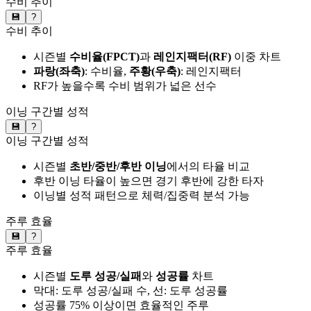
수비 추이
💾
?
수비 추이
시즌별
수비율(FPCT)
과
레인지팩터(RF)
이중 차트
파랑(좌축)
: 수비율,
주황(우축)
: 레인지팩터
RF가 높을수록 수비 범위가 넓은 선수
이닝 구간별 성적
💾
?
이닝 구간별 성적
시즌별
초반/중반/후반 이닝
에서의 타율 비교
후반 이닝 타율이 높으면 경기 후반에 강한 타자
이닝별 성적 패턴으로 체력/집중력 분석 가능
주루 효율
💾
?
주루 효율
시즌별
도루 성공/실패
와
성공률
차트
막대: 도루 성공/실패 수, 선: 도루 성공률
성공률 75% 이상이면 효율적인 주루