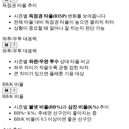
득점권 타율 추이
시즌별
득점권 타율(RISP)
변화를 보여줍니다
전체 타율 대비 득점권 타율이 높으면 클러치 히터
상황이 중요할 때 얼마나 잘 치는지 판단 가능
좌투/우투 대응력
💾
?
좌투/우투 대응력
시즌별
좌완/우완 투수
상대 타율 비교
좌우 차이가 작을수록 균형 잡힌 타자
큰 차이가 있으면 플래툰 기용 대상
BB/K 비율
💾
?
BB/K 비율
시즌별
볼넷 비율(BB%)
과
삼진 비율(K%)
추이
BB%↑ K%↓ 추세면 선구안이 좋아지는 중
BB/K 비율이 0.5 이상이면 좋은 선구안