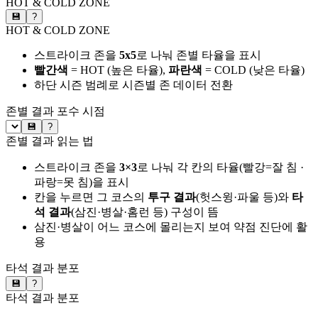
HOT & COLD ZONE
💾
?
HOT & COLD ZONE
스트라이크 존을
5x5
로 나눠 존별 타율을 표시
빨간색
= HOT (높은 타율),
파란색
= COLD (낮은 타율)
하단 시즌 범례로 시즌별 존 데이터 전환
존별 결과
포수 시점
💾
?
존별 결과 읽는 법
스트라이크 존을
3×3
로 나눠 각 칸의 타율(빨강=잘 침 ·
파랑=못 침)을 표시
칸을 누르면 그 코스의
투구 결과
(헛스윙·파울 등)와
타
석 결과
(삼진·병살·홈런 등) 구성이 뜸
삼진·병살이 어느 코스에 몰리는지 보여 약점 진단에 활
용
타석 결과 분포
💾
?
타석 결과 분포