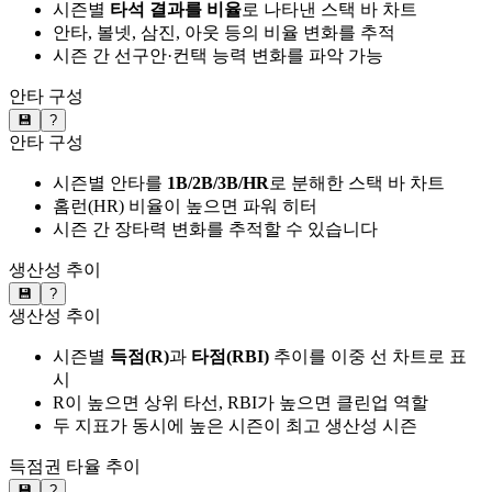
시즌별
타석 결과를 비율
로 나타낸 스택 바 차트
안타, 볼넷, 삼진, 아웃 등의 비율 변화를 추적
시즌 간 선구안·컨택 능력 변화를 파악 가능
안타 구성
💾
?
안타 구성
시즌별 안타를
1B/2B/3B/HR
로 분해한 스택 바 차트
홈런(HR) 비율이 높으면 파워 히터
시즌 간 장타력 변화를 추적할 수 있습니다
생산성 추이
💾
?
생산성 추이
시즌별
득점(R)
과
타점(RBI)
추이를 이중 선 차트로 표
시
R이 높으면 상위 타선, RBI가 높으면 클린업 역할
두 지표가 동시에 높은 시즌이 최고 생산성 시즌
득점권 타율 추이
💾
?