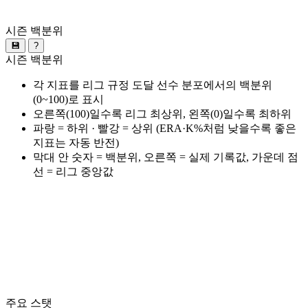
시즌 백분위
💾
?
시즌 백분위
각 지표를 리그 규정 도달 선수 분포에서의 백분위
(0~100)로 표시
오른쪽(100)일수록 리그 최상위, 왼쪽(0)일수록 최하위
파랑 = 하위 · 빨강 = 상위 (ERA·K%처럼 낮을수록 좋은
지표는 자동 반전)
막대 안 숫자 = 백분위, 오른쪽 = 실제 기록값, 가운데 점
선 = 리그 중앙값
주요 스탯