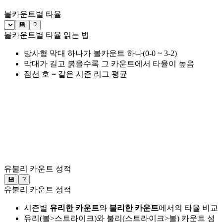
볼카운트별 타율
💾
?
볼카운트별 타율 읽는 법
방사형 막대 하나가 볼카운트 하나(0-0 ~ 3-2)
막대가 길고 붉을수록 그 카운트에서 타율이 높음
점선 호 = 같은 시즌 리그 평균
유불리 카운트 성적
💾
?
유불리 카운트 성적
시즌별
유리한 카운트
와
불리한 카운트
에서의 타율 비교
유리(볼>스트라이크)와 불리(스트라이크>볼) 카운트 성