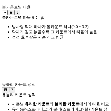
볼카운트별 타율
💾
?
볼카운트별 타율 읽는 법
방사형 막대 하나가 볼카운트 하나(0-0 ~ 3-2)
막대가 길고 붉을수록 그 카운트에서 타율이 높음
점선 호 = 같은 시즌 리그 평균
유불리 카운트 성적
💾
?
유불리 카운트 성적
시즌별
유리한 카운트
와
불리한 카운트
에서의 타율 비교
유리(볼>스트라이크)와 불리(스트라이크>볼) 카운트 성