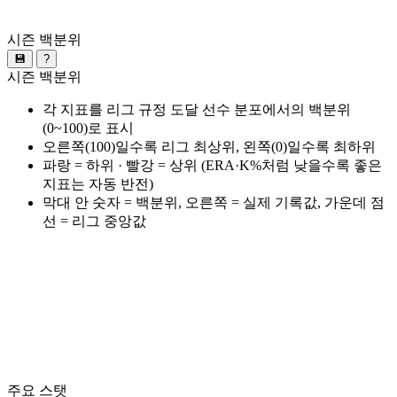
시즌 백분위
💾
?
시즌 백분위
각 지표를 리그 규정 도달 선수 분포에서의 백분위
(0~100)로 표시
오른쪽(100)일수록 리그 최상위, 왼쪽(0)일수록 최하위
파랑 = 하위 · 빨강 = 상위 (ERA·K%처럼 낮을수록 좋은
지표는 자동 반전)
막대 안 숫자 = 백분위, 오른쪽 = 실제 기록값, 가운데 점
선 = 리그 중앙값
주요 스탯