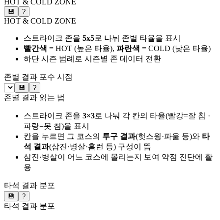
HOT & COLD ZONE
💾
?
HOT & COLD ZONE
스트라이크 존을
5x5
로 나눠 존별 타율을 표시
빨간색
= HOT (높은 타율),
파란색
= COLD (낮은 타율)
하단 시즌 범례로 시즌별 존 데이터 전환
존별 결과
포수 시점
💾
?
존별 결과 읽는 법
스트라이크 존을
3×3
로 나눠 각 칸의 타율(빨강=잘 침 ·
파랑=못 침)을 표시
칸을 누르면 그 코스의
투구 결과
(헛스윙·파울 등)와
타
석 결과
(삼진·병살·홈런 등) 구성이 뜸
삼진·병살이 어느 코스에 몰리는지 보여 약점 진단에 활
용
타석 결과 분포
💾
?
타석 결과 분포