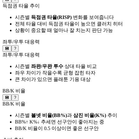
득점권 타율 추이
시즌별
득점권 타율(RISP)
변화를 보여줍니다
전체 타율 대비 득점권 타율이 높으면 클러치 히터
상황이 중요할 때 얼마나 잘 치는지 판단 가능
좌투/우투 대응력
💾
?
좌투/우투 대응력
시즌별
좌완/우완 투수
상대 타율 비교
좌우 차이가 작을수록 균형 잡힌 타자
큰 차이가 있으면 플래툰 기용 대상
BB/K 비율
💾
?
BB/K 비율
시즌별
볼넷 비율(BB%)
과
삼진 비율(K%)
추이
BB%↑ K%↓ 추세면 선구안이 좋아지는 중
BB/K 비율이 0.5 이상이면 좋은 선구안