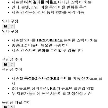
시즌별
타석 결과를 비율
로 나타낸 스택 바 차트
안타, 볼넷, 삼진, 아웃 등의 비율 변화를 추적
시즌 간 선구안·컨택 능력 변화를 파악 가능
안타 구성
💾
?
안타 구성
시즌별 안타를
1B/2B/3B/HR
로 분해한 스택 바 차트
홈런(HR) 비율이 높으면 파워 히터
시즌 간 장타력 변화를 추적할 수 있습니다
생산성 추이
💾
?
생산성 추이
시즌별
득점(R)
과
타점(RBI)
추이를 이중 선 차트로 표
시
R이 높으면 상위 타선, RBI가 높으면 클린업 역할
두 지표가 동시에 높은 시즌이 최고 생산성 시즌
득점권 타율 추이
💾
?