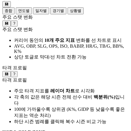
💾
종합
연도별
일자별
경기별
상황별
주요 스탯 변화
💾
?
주요 스탯 변화
커리어 동안의
10개 주요 지표
변화를 선 차트로 표시
AVG, OBP, SLG, OPS, ISO, BABIP, HR/G, TB/G, BB%,
K%
상단 토글로 막대/선 차트 전환 가능
타격 프로필
💾
?
타격 프로필
주요 타격 지표를
레이더 차트
로 시각화
각 축의 값은 해당 시즌 전체 선수 대비
백분위(%)
입니
다
100에 가까울수록 상위권 (K%, GIDP 등 낮을수록 좋은
지표는 역순 처리)
하단 시즌 범례를 클릭해 복수 시즌 비교 가능