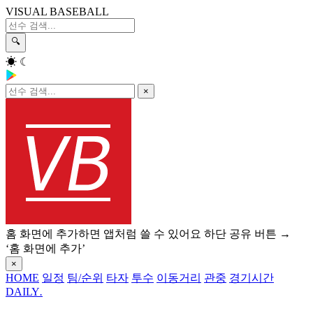
VISUAL BASEBALL
🔍
☀
☾
×
홈 화면에 추가하면 앱처럼 쓸 수 있어요
하단 공유 버튼 →
‘홈 화면에 추가’
×
HOME
일정
팀/순위
타자
투수
이동거리
관중
경기시간
DAILY
.