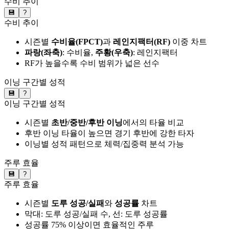
수비 추이
💾
?
수비 추이
시즌별
수비율(FPCT)
과
레인지팩터(RF)
이중 차트
파랑(좌축)
: 수비율,
주황(우축)
: 레인지팩터
RF가 높을수록 수비 범위가 넓은 선수
이닝 구간별 성적
💾
?
이닝 구간별 성적
시즌별
초반/중반/후반 이닝
에서의 타율 비교
후반 이닝 타율이 높으면 경기 후반에 강한 타자
이닝별 성적 패턴으로 체력/집중력 분석 가능
주루 효율
💾
?
주루 효율
시즌별
도루 성공/실패
와
성공률
차트
막대: 도루 성공/실패 수, 선: 도루 성공률
성공률 75% 이상이면 효율적인 주루