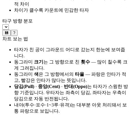
적 차이
차이가 클수록 카운트에 민감한 타자
타구 방향 분포
💾
?
차트 보는 법
타자가 친 공이 그라운드 어디로 갔는지 한눈에 보여줍
니다.
동그라미
크기
는 그 방향으로 친
횟수
— 많이 칠수록 크
게 그려집니다.
동그라미
색
은 그 방향에서의
타율
— 파랑은 안타가 적
고, 빨강은 안타가 많다는 뜻입니다.
당김(Pull)
·
중앙(Cent)
·
반대(Oppo)
는 타자가 스윙한 방
향 기준입니다. 우타자는 좌측이 당김, 좌타자는 우측이
당김으로 자동 반전됩니다.
내야(투수·포수·1~3루·유격)는 대부분 아웃 처리돼서 보
통 파랑으로 보입니다.