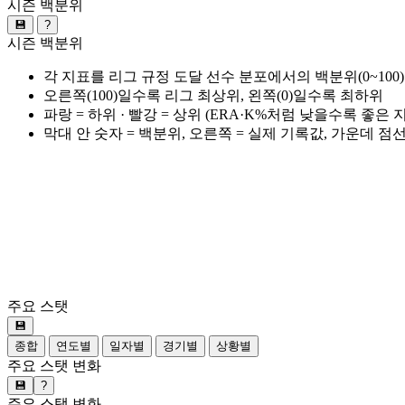
시즌 백분위
💾
?
시즌 백분위
각 지표를 리그 규정 도달 선수 분포에서의 백분위(0~100
오른쪽(100)일수록 리그 최상위, 왼쪽(0)일수록 최하위
파랑 = 하위 · 빨강 = 상위 (ERA·K%처럼 낮을수록 좋은
막대 안 숫자 = 백분위, 오른쪽 = 실제 기록값, 가운데 점
주요 스탯
💾
종합
연도별
일자별
경기별
상황별
주요 스탯 변화
💾
?
주요 스탯 변화