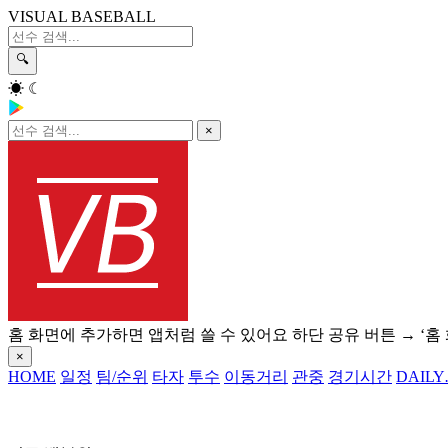
VISUAL BASEBALL
🔍
☀
☾
×
홈 화면에 추가하면 앱처럼 쓸 수 있어요
하단 공유 버튼 → ‘홈
×
HOME
일정
팀/순위
타자
투수
이동거리
관중
경기시간
DAILY