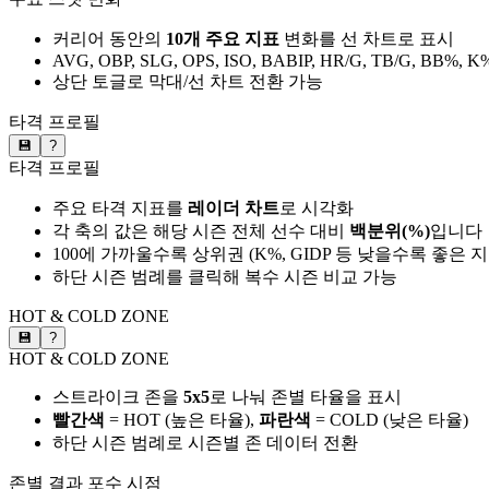
커리어 동안의
10개 주요 지표
변화를 선 차트로 표시
AVG, OBP, SLG, OPS, ISO, BABIP, HR/G, TB/G, BB%, K
상단 토글로 막대/선 차트 전환 가능
타격 프로필
💾
?
타격 프로필
주요 타격 지표를
레이더 차트
로 시각화
각 축의 값은 해당 시즌 전체 선수 대비
백분위(%)
입니다
100에 가까울수록 상위권 (K%, GIDP 등 낮을수록 좋은 
하단 시즌 범례를 클릭해 복수 시즌 비교 가능
HOT & COLD ZONE
💾
?
HOT & COLD ZONE
스트라이크 존을
5x5
로 나눠 존별 타율을 표시
빨간색
= HOT (높은 타율),
파란색
= COLD (낮은 타율)
하단 시즌 범례로 시즌별 존 데이터 전환
존별 결과
포수 시점