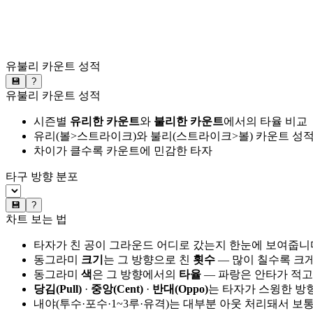
유불리 카운트 성적
💾
?
유불리 카운트 성적
시즌별
유리한 카운트
와
불리한 카운트
에서의 타율 비교
유리(볼>스트라이크)와 불리(스트라이크>볼) 카운트 성적
차이가 클수록 카운트에 민감한 타자
타구 방향 분포
💾
?
차트 보는 법
타자가 친 공이 그라운드 어디로 갔는지 한눈에 보여줍니
동그라미
크기
는 그 방향으로 친
횟수
— 많이 칠수록 크
동그라미
색
은 그 방향에서의
타율
— 파랑은 안타가 적고
당김(Pull)
·
중앙(Cent)
·
반대(Oppo)
는 타자가 스윙한 방
내야(투수·포수·1~3루·유격)는 대부분 아웃 처리돼서 보