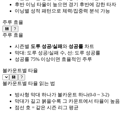
후반 이닝 타율이 높으면 경기 후반에 강한 타자
이닝별 성적 패턴으로 체력/집중력 분석 가능
주루 효율
💾
?
주루 효율
시즌별
도루 성공/실패
와
성공률
차트
막대: 도루 성공/실패 수, 선: 도루 성공률
성공률 75% 이상이면 효율적인 주루
볼카운트별 타율
💾
?
볼카운트별 타율 읽는 법
방사형 막대 하나가 볼카운트 하나(0-0 ~ 3-2)
막대가 길고 붉을수록 그 카운트에서 타율이 높음
점선 호 = 같은 시즌 리그 평균