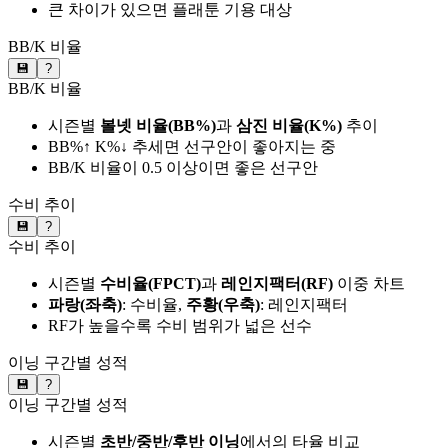
큰 차이가 있으면 플래툰 기용 대상
BB/K 비율
💾
?
BB/K 비율
시즌별
볼넷 비율(BB%)
과
삼진 비율(K%)
추이
BB%↑ K%↓ 추세면 선구안이 좋아지는 중
BB/K 비율이 0.5 이상이면 좋은 선구안
수비 추이
💾
?
수비 추이
시즌별
수비율(FPCT)
과
레인지팩터(RF)
이중 차트
파랑(좌축)
: 수비율,
주황(우축)
: 레인지팩터
RF가 높을수록 수비 범위가 넓은 선수
이닝 구간별 성적
💾
?
이닝 구간별 성적
시즌별
초반/중반/후반 이닝
에서의 타율 비교