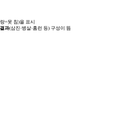
파랑=못 침)을 표시
 결과
(삼진·병살·홈런 등) 구성이 뜸
용