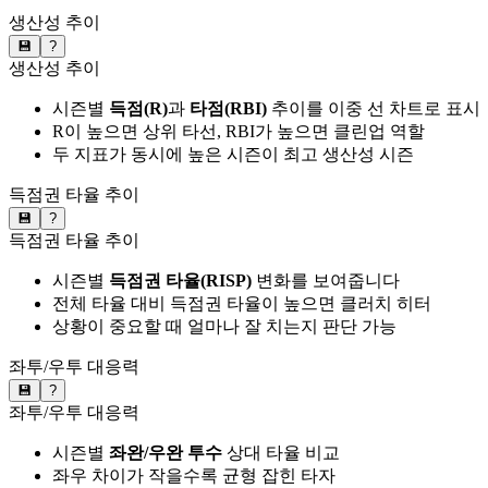
생산성 추이
💾
?
생산성 추이
시즌별
득점(R)
과
타점(RBI)
추이를 이중 선 차트로 표시
R이 높으면 상위 타선, RBI가 높으면 클린업 역할
두 지표가 동시에 높은 시즌이 최고 생산성 시즌
득점권 타율 추이
💾
?
득점권 타율 추이
시즌별
득점권 타율(RISP)
변화를 보여줍니다
전체 타율 대비 득점권 타율이 높으면 클러치 히터
상황이 중요할 때 얼마나 잘 치는지 판단 가능
좌투/우투 대응력
💾
?
좌투/우투 대응력
시즌별
좌완/우완 투수
상대 타율 비교
좌우 차이가 작을수록 균형 잡힌 타자