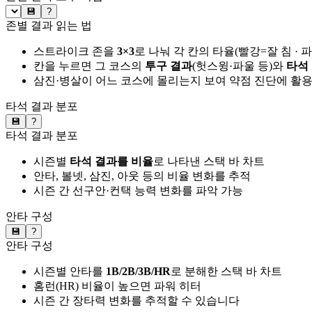
💾
?
존별 결과 읽는 법
스트라이크 존을
3×3
로 나눠 각 칸의 타율(빨강=잘 침 · 
칸을 누르면 그 코스의
투구 결과
(헛스윙·파울 등)와
타석
삼진·병살이 어느 코스에 몰리는지 보여 약점 진단에 활
타석 결과 분포
💾
?
타석 결과 분포
시즌별
타석 결과를 비율
로 나타낸 스택 바 차트
안타, 볼넷, 삼진, 아웃 등의 비율 변화를 추적
시즌 간 선구안·컨택 능력 변화를 파악 가능
안타 구성
💾
?
안타 구성
시즌별 안타를
1B/2B/3B/HR
로 분해한 스택 바 차트
홈런(HR) 비율이 높으면 파워 히터
시즌 간 장타력 변화를 추적할 수 있습니다