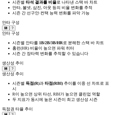
시즌별
타석 결과를 비율
로 나타낸 스택 바 차트
안타, 볼넷, 삼진, 아웃 등의 비율 변화를 추적
시즌 간 선구안·컨택 능력 변화를 파악 가능
안타 구성
💾
?
안타 구성
시즌별 안타를
1B/2B/3B/HR
로 분해한 스택 바 차트
홈런(HR) 비율이 높으면 파워 히터
시즌 간 장타력 변화를 추적할 수 있습니다
생산성 추이
💾
?
생산성 추이
시즌별
득점(R)
과
타점(RBI)
추이를 이중 선 차트로 표
시
R이 높으면 상위 타선, RBI가 높으면 클린업 역할
두 지표가 동시에 높은 시즌이 최고 생산성 시즌
득점권 타율 추이
💾
?