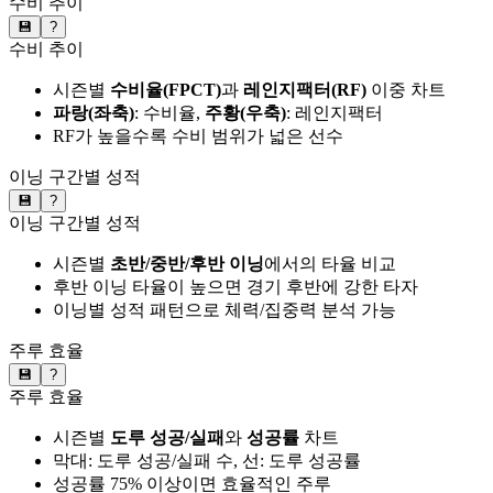
수비 추이
💾
?
수비 추이
시즌별
수비율(FPCT)
과
레인지팩터(RF)
이중 차트
파랑(좌축)
: 수비율,
주황(우축)
: 레인지팩터
RF가 높을수록 수비 범위가 넓은 선수
이닝 구간별 성적
💾
?
이닝 구간별 성적
시즌별
초반/중반/후반 이닝
에서의 타율 비교
후반 이닝 타율이 높으면 경기 후반에 강한 타자
이닝별 성적 패턴으로 체력/집중력 분석 가능
주루 효율
💾
?
주루 효율
시즌별
도루 성공/실패
와
성공률
차트
막대: 도루 성공/실패 수, 선: 도루 성공률
성공률 75% 이상이면 효율적인 주루