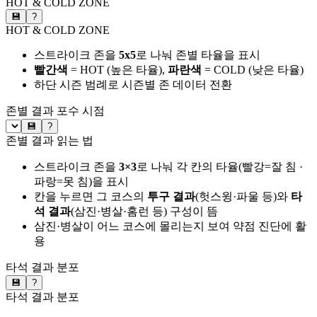
HOT & COLD ZONE
💾
?
HOT & COLD ZONE
스트라이크 존을
5x5
로 나눠 존별 타율을 표시
빨간색
= HOT (높은 타율),
파란색
= COLD (낮은 타율)
하단 시즌 범례로 시즌별 존 데이터 전환
존별 결과
포수 시점
💾
?
존별 결과 읽는 법
스트라이크 존을
3×3
로 나눠 각 칸의 타율(빨강=잘 침 ·
파랑=못 침)을 표시
칸을 누르면 그 코스의
투구 결과
(헛스윙·파울 등)와
타
석 결과
(삼진·병살·홈런 등) 구성이 뜸
삼진·병살이 어느 코스에 몰리는지 보여 약점 진단에 활
용
타석 결과 분포
💾
?
타석 결과 분포