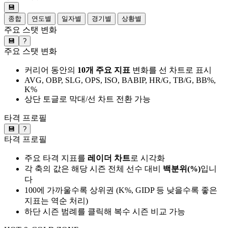
💾
종합
연도별
일자별
경기별
상황별
주요 스탯 변화
💾
?
주요 스탯 변화
커리어 동안의
10개 주요 지표
변화를 선 차트로 표시
AVG, OBP, SLG, OPS, ISO, BABIP, HR/G, TB/G, BB%,
K%
상단 토글로 막대/선 차트 전환 가능
타격 프로필
💾
?
타격 프로필
주요 타격 지표를
레이더 차트
로 시각화
각 축의 값은 해당 시즌 전체 선수 대비
백분위(%)
입니
다
100에 가까울수록 상위권 (K%, GIDP 등 낮을수록 좋은
지표는 역순 처리)
하단 시즌 범례를 클릭해 복수 시즌 비교 가능