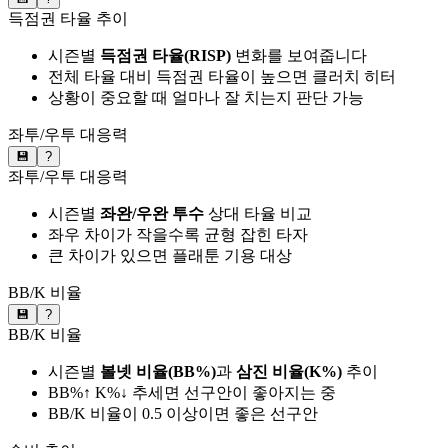
득점권 타율 추이
시즌별
득점권 타율(RISP)
변화를 보여줍니다
전체 타율 대비 득점권 타율이 높으면 클러치 히터
상황이 중요할 때 얼마나 잘 치는지 판단 가능
좌투/우투 대응력
💾
?
좌투/우투 대응력
시즌별
좌완/우완 투수
상대 타율 비교
좌우 차이가 작을수록 균형 잡힌 타자
큰 차이가 있으면 플래툰 기용 대상
BB/K 비율
💾
?
BB/K 비율
시즌별
볼넷 비율(BB%)
과
삼진 비율(K%)
추이
BB%↑ K%↓ 추세면 선구안이 좋아지는 중
BB/K 비율이 0.5 이상이면 좋은 선구안