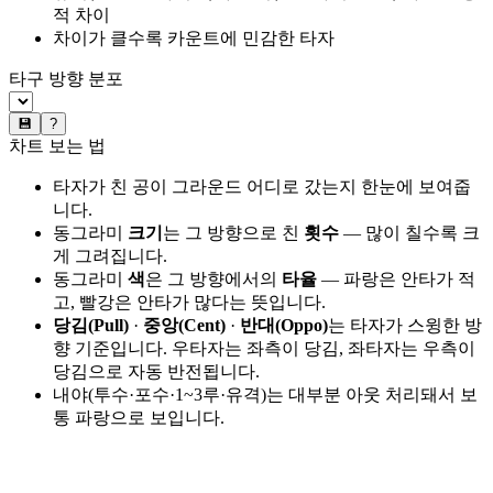
적 차이
차이가 클수록 카운트에 민감한 타자
타구 방향 분포
💾
?
차트 보는 법
타자가 친 공이 그라운드 어디로 갔는지 한눈에 보여줍
니다.
동그라미
크기
는 그 방향으로 친
횟수
— 많이 칠수록 크
게 그려집니다.
동그라미
색
은 그 방향에서의
타율
— 파랑은 안타가 적
고, 빨강은 안타가 많다는 뜻입니다.
당김(Pull)
·
중앙(Cent)
·
반대(Oppo)
는 타자가 스윙한 방
향 기준입니다. 우타자는 좌측이 당김, 좌타자는 우측이
당김으로 자동 반전됩니다.
내야(투수·포수·1~3루·유격)는 대부분 아웃 처리돼서 보
통 파랑으로 보입니다.