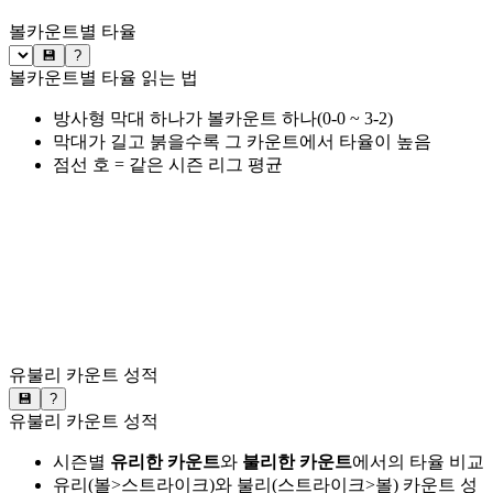
볼카운트별 타율
💾
?
볼카운트별 타율 읽는 법
방사형 막대 하나가 볼카운트 하나(0-0 ~ 3-2)
막대가 길고 붉을수록 그 카운트에서 타율이 높음
점선 호 = 같은 시즌 리그 평균
유불리 카운트 성적
💾
?
유불리 카운트 성적
시즌별
유리한 카운트
와
불리한 카운트
에서의 타율 비교
유리(볼>스트라이크)와 불리(스트라이크>볼) 카운트 성