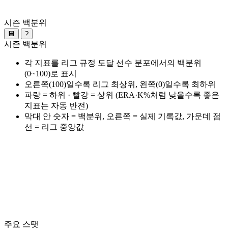
시즌 백분위
💾
?
시즌 백분위
각 지표를 리그 규정 도달 선수 분포에서의 백분위
(0~100)로 표시
오른쪽(100)일수록 리그 최상위, 왼쪽(0)일수록 최하위
파랑 = 하위 · 빨강 = 상위 (ERA·K%처럼 낮을수록 좋은
지표는 자동 반전)
막대 안 숫자 = 백분위, 오른쪽 = 실제 기록값, 가운데 점
선 = 리그 중앙값
주요 스탯