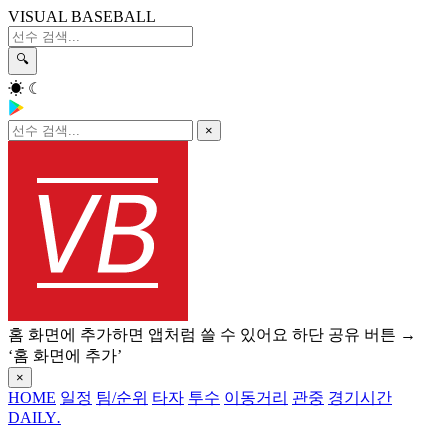
VISUAL BASEBALL
🔍
☀
☾
×
홈 화면에 추가하면 앱처럼 쓸 수 있어요
하단 공유 버튼 →
‘홈 화면에 추가’
×
HOME
일정
팀/순위
타자
투수
이동거리
관중
경기시간
DAILY
.