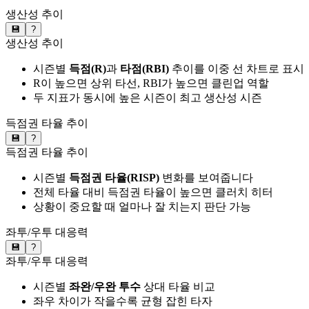
생산성 추이
💾
?
생산성 추이
시즌별
득점(R)
과
타점(RBI)
추이를 이중 선 차트로 표시
R이 높으면 상위 타선, RBI가 높으면 클린업 역할
두 지표가 동시에 높은 시즌이 최고 생산성 시즌
득점권 타율 추이
💾
?
득점권 타율 추이
시즌별
득점권 타율(RISP)
변화를 보여줍니다
전체 타율 대비 득점권 타율이 높으면 클러치 히터
상황이 중요할 때 얼마나 잘 치는지 판단 가능
좌투/우투 대응력
💾
?
좌투/우투 대응력
시즌별
좌완/우완 투수
상대 타율 비교
좌우 차이가 작을수록 균형 잡힌 타자