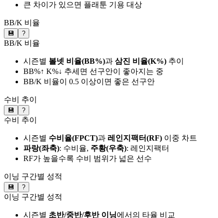
큰 차이가 있으면 플래툰 기용 대상
BB/K 비율
💾
?
BB/K 비율
시즌별
볼넷 비율(BB%)
과
삼진 비율(K%)
추이
BB%↑ K%↓ 추세면 선구안이 좋아지는 중
BB/K 비율이 0.5 이상이면 좋은 선구안
수비 추이
💾
?
수비 추이
시즌별
수비율(FPCT)
과
레인지팩터(RF)
이중 차트
파랑(좌축)
: 수비율,
주황(우축)
: 레인지팩터
RF가 높을수록 수비 범위가 넓은 선수
이닝 구간별 성적
💾
?
이닝 구간별 성적
시즌별
초반/중반/후반 이닝
에서의 타율 비교