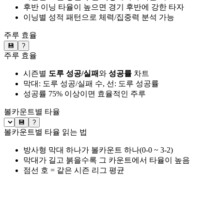
후반 이닝 타율이 높으면 경기 후반에 강한 타자
이닝별 성적 패턴으로 체력/집중력 분석 가능
주루 효율
💾
?
주루 효율
시즌별
도루 성공/실패
와
성공률
차트
막대: 도루 성공/실패 수, 선: 도루 성공률
성공률 75% 이상이면 효율적인 주루
볼카운트별 타율
💾
?
볼카운트별 타율 읽는 법
방사형 막대 하나가 볼카운트 하나(0-0 ~ 3-2)
막대가 길고 붉을수록 그 카운트에서 타율이 높음
점선 호 = 같은 시즌 리그 평균