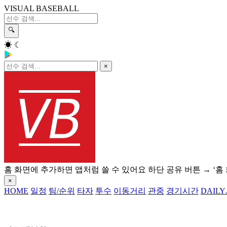
VISUAL BASEBALL
🔍
☀
☾
×
홈 화면에 추가하면 앱처럼 쓸 수 있어요
하단 공유 버튼 → ‘홈
×
HOME
일정
팀/순위
타자
투수
이동거리
관중
경기시간
DAILY