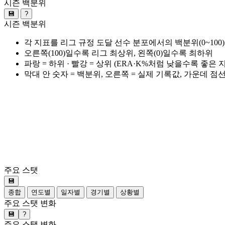
시즌 백분위
💾
?
시즌 백분위
각 지표를 리그 규정 도달 선수 분포에서의 백분위(0~100
오른쪽(100)일수록 리그 최상위, 왼쪽(0)일수록 최하위
파랑 = 하위 · 빨강 = 상위 (ERA·K%처럼 낮을수록 좋은
막대 안 숫자 = 백분위, 오른쪽 = 실제 기록값, 가운데 점
주요 스탯
💾
종합
연도별
일자별
경기별
상황별
주요 스탯 변화
💾
?
주요 스탯 변화