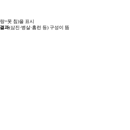
파랑=못 침)을 표시
 결과
(삼진·병살·홈런 등) 구성이 뜸
용