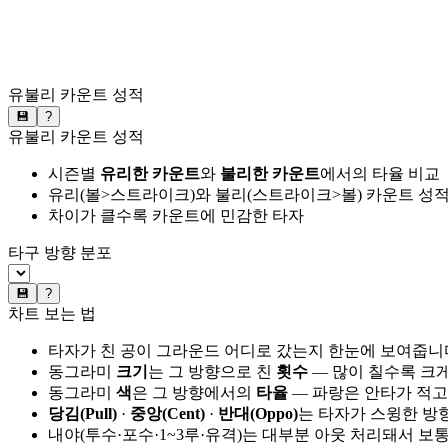
유불리 카운트 성적
💾
?
유불리 카운트 성적
시즌별
유리한 카운트
와
불리한 카운트
에서의 타율 비교
유리(볼>스트라이크)와 불리(스트라이크>볼) 카운트 성적
차이가 클수록 카운트에 민감한 타자
타구 방향 분포
💾
?
차트 보는 법
타자가 친 공이 그라운드 어디로 갔는지 한눈에 보여줍니
동그라미
크기
는 그 방향으로 친
횟수
— 많이 칠수록 크
동그라미
색
은 그 방향에서의
타율
— 파랑은 안타가 적고
당김(Pull)
·
중앙(Cent)
·
반대(Oppo)
는 타자가 스윙한 방
내야(투수·포수·1~3루·유격)는 대부분 아웃 처리돼서 보