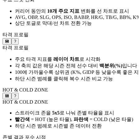
커리어 동안의
10개 주요 지표
변화를 선 차트로 표시
AVG, OBP, SLG, OPS, ISO, BABIP, HR/G, TB/G, BB%, K
상단 토글로 막대/선 차트 전환 가능
타격 프로필
💾
?
타격 프로필
주요 타격 지표를
레이더 차트
로 시각화
각 축의 값은 해당 시즌 전체 선수 대비
백분위(%)
입니다
100에 가까울수록 상위권 (K%, GIDP 등 낮을수록 좋은 
하단 시즌 범례를 클릭해 복수 시즌 비교 가능
HOT & COLD ZONE
💾
?
HOT & COLD ZONE
스트라이크 존을
5x5
로 나눠 존별 타율을 표시
빨간색
= HOT (높은 타율),
파란색
= COLD (낮은 타율)
하단 시즌 범례로 시즌별 존 데이터 전환
존별 결과
포수 시점