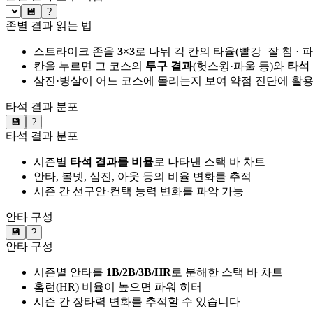
💾
?
존별 결과 읽는 법
스트라이크 존을
3×3
로 나눠 각 칸의 타율(빨강=잘 침 · 
칸을 누르면 그 코스의
투구 결과
(헛스윙·파울 등)와
타석
삼진·병살이 어느 코스에 몰리는지 보여 약점 진단에 활
타석 결과 분포
💾
?
타석 결과 분포
시즌별
타석 결과를 비율
로 나타낸 스택 바 차트
안타, 볼넷, 삼진, 아웃 등의 비율 변화를 추적
시즌 간 선구안·컨택 능력 변화를 파악 가능
안타 구성
💾
?
안타 구성
시즌별 안타를
1B/2B/3B/HR
로 분해한 스택 바 차트
홈런(HR) 비율이 높으면 파워 히터
시즌 간 장타력 변화를 추적할 수 있습니다