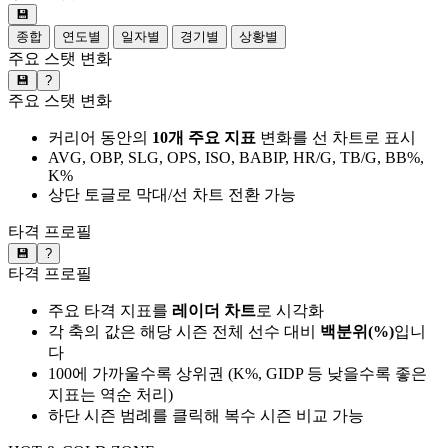
💾
종합
연도별
일자별
경기별
상황별
주요 스탯 변화
💾
?
주요 스탯 변화
커리어 동안의
10개 주요 지표
변화를 선 차트로 표시
AVG, OBP, SLG, OPS, ISO, BABIP, HR/G, TB/G, BB%,
K%
상단 토글로 막대/선 차트 전환 가능
타격 프로필
💾
?
타격 프로필
주요 타격 지표를
레이더 차트
로 시각화
각 축의 값은 해당 시즌 전체 선수 대비
백분위(%)
입니
다
100에 가까울수록 상위권 (K%, GIDP 등 낮을수록 좋은
지표는 역순 처리)
하단 시즌 범례를 클릭해 복수 시즌 비교 가능