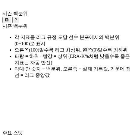
시즌 백분위
💾
?
시즌 백분위
각 지표를 리그 규정 도달 선수 분포에서의 백분위
(0~100)로 표시
오른쪽(100)일수록 리그 최상위, 왼쪽(0)일수록 최하위
파랑 = 하위 · 빨강 = 상위 (ERA·K%처럼 낮을수록 좋은
지표는 자동 반전)
막대 안 숫자 = 백분위, 오른쪽 = 실제 기록값, 가운데 점
선 = 리그 중앙값
주요 스탯