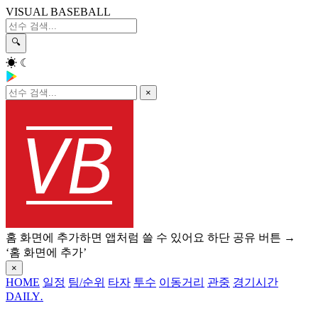
VISUAL BASEBALL
🔍
☀
☾
×
홈 화면에 추가하면 앱처럼 쓸 수 있어요
하단 공유 버튼 →
‘홈 화면에 추가’
×
HOME
일정
팀/순위
타자
투수
이동거리
관중
경기시간
DAILY
.