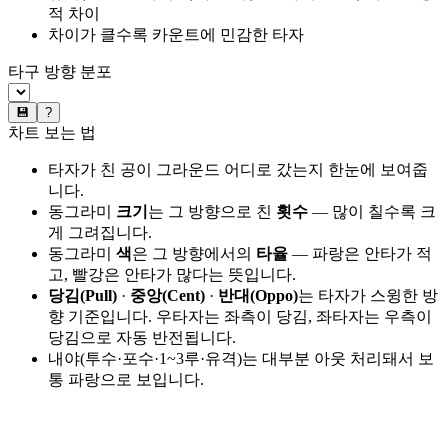
적 차이
차이가 클수록 카운트에 민감한 타자
타구 방향 분포
💾
?
차트 보는 법
타자가 친 공이 그라운드 어디로 갔는지 한눈에 보여줍
니다.
동그라미
크기
는 그 방향으로 친
횟수
— 많이 칠수록 크
게 그려집니다.
동그라미
색
은 그 방향에서의
타율
— 파랑은 안타가 적
고, 빨강은 안타가 많다는 뜻입니다.
당김(Pull)
·
중앙(Cent)
·
반대(Oppo)
는 타자가 스윙한 방
향 기준입니다. 우타자는 좌측이 당김, 좌타자는 우측이
당김으로 자동 반전됩니다.
내야(투수·포수·1~3루·유격)는 대부분 아웃 처리돼서 보
통 파랑으로 보입니다.