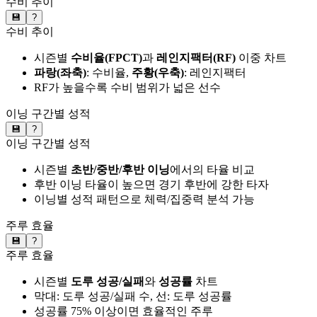
수비 추이
💾
?
수비 추이
시즌별
수비율(FPCT)
과
레인지팩터(RF)
이중 차트
파랑(좌축)
: 수비율,
주황(우축)
: 레인지팩터
RF가 높을수록 수비 범위가 넓은 선수
이닝 구간별 성적
💾
?
이닝 구간별 성적
시즌별
초반/중반/후반 이닝
에서의 타율 비교
후반 이닝 타율이 높으면 경기 후반에 강한 타자
이닝별 성적 패턴으로 체력/집중력 분석 가능
주루 효율
💾
?
주루 효율
시즌별
도루 성공/실패
와
성공률
차트
막대: 도루 성공/실패 수, 선: 도루 성공률
성공률 75% 이상이면 효율적인 주루