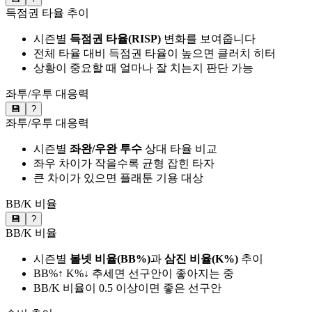
득점권 타율 추이
시즌별
득점권 타율(RISP)
변화를 보여줍니다
전체 타율 대비 득점권 타율이 높으면 클러치 히터
상황이 중요할 때 얼마나 잘 치는지 판단 가능
좌투/우투 대응력
💾
?
좌투/우투 대응력
시즌별
좌완/우완 투수
상대 타율 비교
좌우 차이가 작을수록 균형 잡힌 타자
큰 차이가 있으면 플래툰 기용 대상
BB/K 비율
💾
?
BB/K 비율
시즌별
볼넷 비율(BB%)
과
삼진 비율(K%)
추이
BB%↑ K%↓ 추세면 선구안이 좋아지는 중
BB/K 비율이 0.5 이상이면 좋은 선구안