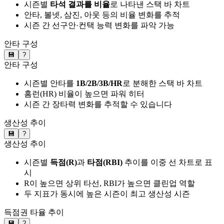
시즌별
타석 결과를 비율
로 나타낸 스택 바 차트
안타, 볼넷, 삼진, 아웃 등의 비율 변화를 추적
시즌 간 선구안·컨택 능력 변화를 파악 가능
안타 구성
💾
?
안타 구성
시즌별 안타를
1B/2B/3B/HR
로 분해한 스택 바 차트
홈런(HR) 비율이 높으면 파워 히터
시즌 간 장타력 변화를 추적할 수 있습니다
생산성 추이
💾
?
생산성 추이
시즌별
득점(R)
과
타점(RBI)
추이를 이중 선 차트로 표
시
R이 높으면 상위 타선, RBI가 높으면 클린업 역할
두 지표가 동시에 높은 시즌이 최고 생산성 시즌
득점권 타율 추이
💾
?