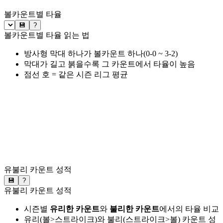
볼카운트별 타율
💾
?
볼카운트별 타율 읽는 법
방사형 막대 하나가 볼카운트 하나(0-0 ~ 3-2)
막대가 길고 붉을수록 그 카운트에서 타율이 높음
점선 호 = 같은 시즌 리그 평균
유불리 카운트 성적
💾
?
유불리 카운트 성적
시즌별
유리한 카운트
와
불리한 카운트
에서의 타율 비교
유리(볼>스트라이크)와 불리(스트라이크>볼) 카운트 성