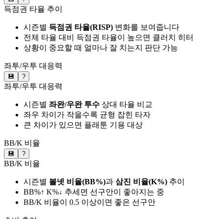
득점권 타율 추이
시즌별
득점권 타율(RISP)
변화를 보여줍니다
전체 타율 대비 득점권 타율이 높으면 클러치 히터
상황이 중요할 때 얼마나 잘 치는지 판단 가능
좌투/우투 대응력
💾
?
좌투/우투 대응력
시즌별
좌완/우완 투수
상대 타율 비교
좌우 차이가 작을수록 균형 잡힌 타자
큰 차이가 있으면 플래툰 기용 대상
BB/K 비율
💾
?
BB/K 비율
시즌별
볼넷 비율(BB%)
과
삼진 비율(K%)
추이
BB%↑ K%↓ 추세면 선구안이 좋아지는 중
BB/K 비율이 0.5 이상이면 좋은 선구안