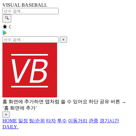
VISUAL BASEBALL
🔍
☀
☾
×
홈 화면에 추가하면 앱처럼 쓸 수 있어요
하단 공유 버튼 →
‘홈 화면에 추가’
×
HOME
일정
팀/순위
타자
투수
이동거리
관중
경기시간
DAILY
.