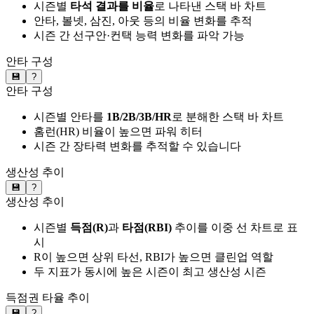
시즌별
타석 결과를 비율
로 나타낸 스택 바 차트
안타, 볼넷, 삼진, 아웃 등의 비율 변화를 추적
시즌 간 선구안·컨택 능력 변화를 파악 가능
안타 구성
💾
?
안타 구성
시즌별 안타를
1B/2B/3B/HR
로 분해한 스택 바 차트
홈런(HR) 비율이 높으면 파워 히터
시즌 간 장타력 변화를 추적할 수 있습니다
생산성 추이
💾
?
생산성 추이
시즌별
득점(R)
과
타점(RBI)
추이를 이중 선 차트로 표
시
R이 높으면 상위 타선, RBI가 높으면 클린업 역할
두 지표가 동시에 높은 시즌이 최고 생산성 시즌
득점권 타율 추이
💾
?