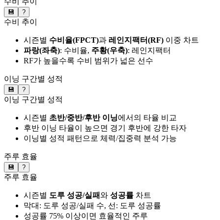
수비 추이
💾
?
수비 추이
시즌별
수비율(FPCT)
과
레인지팩터(RF)
이중 차트
파랑(좌축)
: 수비율,
주황(우축)
: 레인지팩터
RF가 높을수록 수비 범위가 넓은 선수
이닝 구간별 성적
💾
?
이닝 구간별 성적
시즌별
초반/중반/후반 이닝
에서의 타율 비교
후반 이닝 타율이 높으면 경기 후반에 강한 타자
이닝별 성적 패턴으로 체력/집중력 분석 가능
주루 효율
💾
?
주루 효율
시즌별
도루 성공/실패
와
성공률
차트
막대: 도루 성공/실패 수, 선: 도루 성공률
성공률 75% 이상이면 효율적인 주루