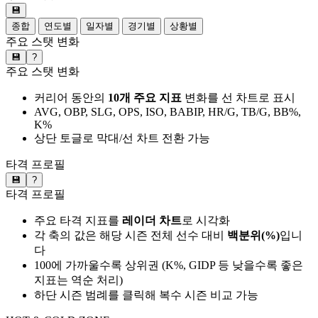
💾
종합
연도별
일자별
경기별
상황별
주요 스탯 변화
💾
?
주요 스탯 변화
커리어 동안의
10개 주요 지표
변화를 선 차트로 표시
AVG, OBP, SLG, OPS, ISO, BABIP, HR/G, TB/G, BB%,
K%
상단 토글로 막대/선 차트 전환 가능
타격 프로필
💾
?
타격 프로필
주요 타격 지표를
레이더 차트
로 시각화
각 축의 값은 해당 시즌 전체 선수 대비
백분위(%)
입니
다
100에 가까울수록 상위권 (K%, GIDP 등 낮을수록 좋은
지표는 역순 처리)
하단 시즌 범례를 클릭해 복수 시즌 비교 가능