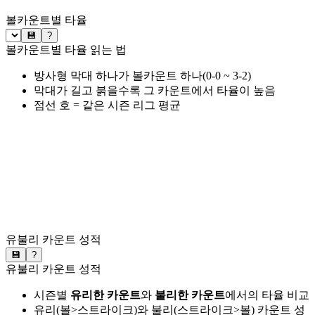
볼카운트별 타율
💾
?
볼카운트별 타율 읽는 법
방사형 막대 하나가 볼카운트 하나(0-0 ~ 3-2)
막대가 길고 붉을수록 그 카운트에서 타율이 높음
점선 호 = 같은 시즌 리그 평균
유불리 카운트 성적
💾
?
유불리 카운트 성적
시즌별
유리한 카운트
와
불리한 카운트
에서의 타율 비교
유리(볼>스트라이크)와 불리(스트라이크>볼) 카운트 성