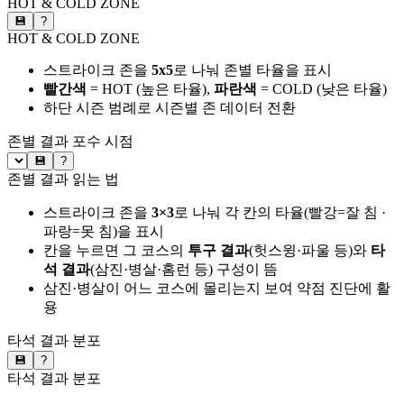
HOT & COLD ZONE
💾
?
HOT & COLD ZONE
스트라이크 존을
5x5
로 나눠 존별 타율을 표시
빨간색
= HOT (높은 타율),
파란색
= COLD (낮은 타율)
하단 시즌 범례로 시즌별 존 데이터 전환
존별 결과
포수 시점
💾
?
존별 결과 읽는 법
스트라이크 존을
3×3
로 나눠 각 칸의 타율(빨강=잘 침 ·
파랑=못 침)을 표시
칸을 누르면 그 코스의
투구 결과
(헛스윙·파울 등)와
타
석 결과
(삼진·병살·홈런 등) 구성이 뜸
삼진·병살이 어느 코스에 몰리는지 보여 약점 진단에 활
용
타석 결과 분포
💾
?
타석 결과 분포