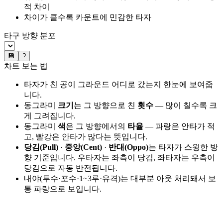
적 차이
차이가 클수록 카운트에 민감한 타자
타구 방향 분포
💾
?
차트 보는 법
타자가 친 공이 그라운드 어디로 갔는지 한눈에 보여줍
니다.
동그라미
크기
는 그 방향으로 친
횟수
— 많이 칠수록 크
게 그려집니다.
동그라미
색
은 그 방향에서의
타율
— 파랑은 안타가 적
고, 빨강은 안타가 많다는 뜻입니다.
당김(Pull)
·
중앙(Cent)
·
반대(Oppo)
는 타자가 스윙한 방
향 기준입니다. 우타자는 좌측이 당김, 좌타자는 우측이
당김으로 자동 반전됩니다.
내야(투수·포수·1~3루·유격)는 대부분 아웃 처리돼서 보
통 파랑으로 보입니다.