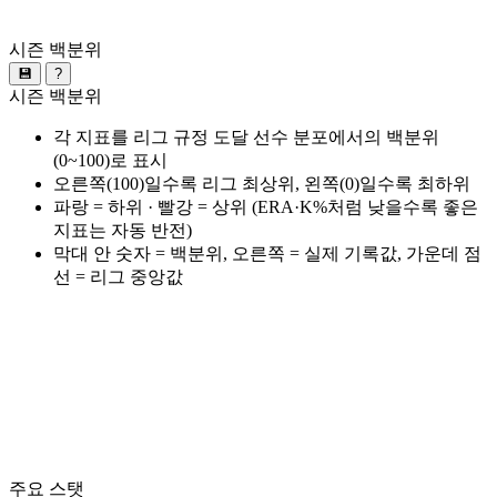
시즌 백분위
💾
?
시즌 백분위
각 지표를 리그 규정 도달 선수 분포에서의 백분위
(0~100)로 표시
오른쪽(100)일수록 리그 최상위, 왼쪽(0)일수록 최하위
파랑 = 하위 · 빨강 = 상위 (ERA·K%처럼 낮을수록 좋은
지표는 자동 반전)
막대 안 숫자 = 백분위, 오른쪽 = 실제 기록값, 가운데 점
선 = 리그 중앙값
주요 스탯