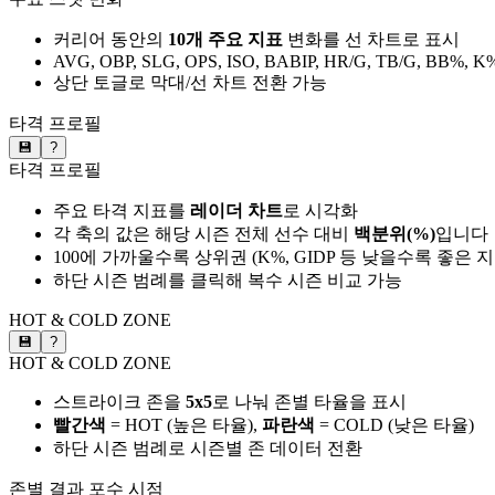
커리어 동안의
10개 주요 지표
변화를 선 차트로 표시
AVG, OBP, SLG, OPS, ISO, BABIP, HR/G, TB/G, BB%, K
상단 토글로 막대/선 차트 전환 가능
타격 프로필
💾
?
타격 프로필
주요 타격 지표를
레이더 차트
로 시각화
각 축의 값은 해당 시즌 전체 선수 대비
백분위(%)
입니다
100에 가까울수록 상위권 (K%, GIDP 등 낮을수록 좋은 
하단 시즌 범례를 클릭해 복수 시즌 비교 가능
HOT & COLD ZONE
💾
?
HOT & COLD ZONE
스트라이크 존을
5x5
로 나눠 존별 타율을 표시
빨간색
= HOT (높은 타율),
파란색
= COLD (낮은 타율)
하단 시즌 범례로 시즌별 존 데이터 전환
존별 결과
포수 시점