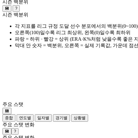
시즌 백분위
💾
?
시즌 백분위
각 지표를 리그 규정 도달 선수 분포에서의 백분위(0~100
오른쪽(100)일수록 리그 최상위, 왼쪽(0)일수록 최하위
파랑 = 하위 · 빨강 = 상위 (ERA·K%처럼 낮을수록 좋은
막대 안 숫자 = 백분위, 오른쪽 = 실제 기록값, 가운데 점
주요 스탯
💾
종합
연도별
일자별
경기별
상황별
주요 스탯 변화
💾
?
주요 스탯 변화