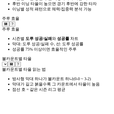
후반 이닝 타율이 높으면 경기 후반에 강한 타자
이닝별 성적 패턴으로 체력/집중력 분석 가능
주루 효율
💾
?
주루 효율
시즌별
도루 성공/실패
와
성공률
차트
막대: 도루 성공/실패 수, 선: 도루 성공률
성공률 75% 이상이면 효율적인 주루
볼카운트별 타율
💾
?
볼카운트별 타율 읽는 법
방사형 막대 하나가 볼카운트 하나(0-0 ~ 3-2)
막대가 길고 붉을수록 그 카운트에서 타율이 높음
점선 호 = 같은 시즌 리그 평균