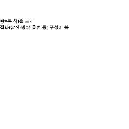
파랑=못 침)을 표시
 결과
(삼진·병살·홈런 등) 구성이 뜸
용