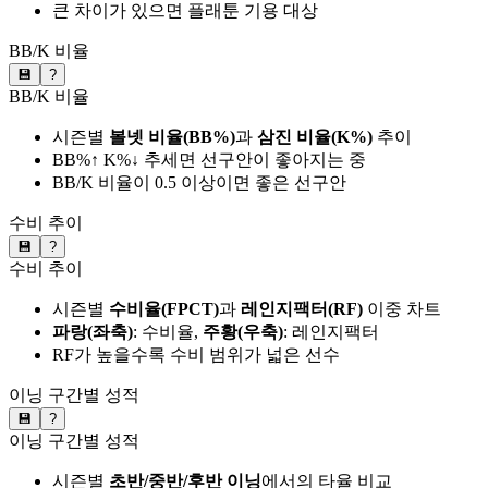
큰 차이가 있으면 플래툰 기용 대상
BB/K 비율
💾
?
BB/K 비율
시즌별
볼넷 비율(BB%)
과
삼진 비율(K%)
추이
BB%↑ K%↓ 추세면 선구안이 좋아지는 중
BB/K 비율이 0.5 이상이면 좋은 선구안
수비 추이
💾
?
수비 추이
시즌별
수비율(FPCT)
과
레인지팩터(RF)
이중 차트
파랑(좌축)
: 수비율,
주황(우축)
: 레인지팩터
RF가 높을수록 수비 범위가 넓은 선수
이닝 구간별 성적
💾
?
이닝 구간별 성적
시즌별
초반/중반/후반 이닝
에서의 타율 비교