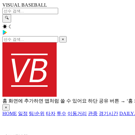
VISUAL BASEBALL
🔍
☀
☾
×
홈 화면에 추가하면 앱처럼 쓸 수 있어요
하단 공유 버튼 → ‘홈
×
HOME
일정
팀/순위
타자
투수
이동거리
관중
경기시간
DAILY