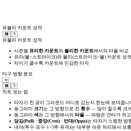
유불리 카운트 성적
💾
?
유불리 카운트 성적
시즌별
유리한 카운트
와
불리한 카운트
에서의 타율 비교
유리(볼>스트라이크)와 불리(스트라이크>볼) 카운트 성적
차이가 클수록 카운트에 민감한 타자
타구 방향 분포
💾
?
차트 보는 법
타자가 친 공이 그라운드 어디로 갔는지 한눈에 보여줍니
동그라미
크기
는 그 방향으로 친
횟수
— 많이 칠수록 크
동그라미
색
은 그 방향에서의
타율
— 파랑은 안타가 적고
당김(Pull)
·
중앙(Cent)
·
반대(Oppo)
는 타자가 스윙한 방
내야(투수·포수·1~3루·유격)는 대부분 아웃 처리돼서 보