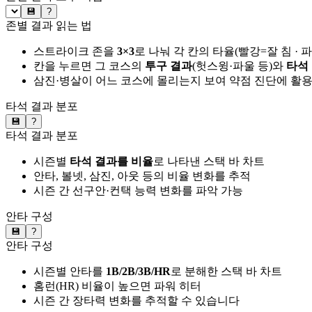
💾
?
존별 결과 읽는 법
스트라이크 존을
3×3
로 나눠 각 칸의 타율(빨강=잘 침 · 
칸을 누르면 그 코스의
투구 결과
(헛스윙·파울 등)와
타석
삼진·병살이 어느 코스에 몰리는지 보여 약점 진단에 활
타석 결과 분포
💾
?
타석 결과 분포
시즌별
타석 결과를 비율
로 나타낸 스택 바 차트
안타, 볼넷, 삼진, 아웃 등의 비율 변화를 추적
시즌 간 선구안·컨택 능력 변화를 파악 가능
안타 구성
💾
?
안타 구성
시즌별 안타를
1B/2B/3B/HR
로 분해한 스택 바 차트
홈런(HR) 비율이 높으면 파워 히터
시즌 간 장타력 변화를 추적할 수 있습니다