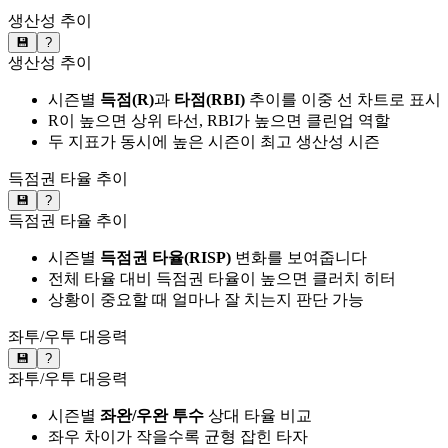
생산성 추이
💾
?
생산성 추이
시즌별
득점(R)
과
타점(RBI)
추이를 이중 선 차트로 표시
R이 높으면 상위 타선, RBI가 높으면 클린업 역할
두 지표가 동시에 높은 시즌이 최고 생산성 시즌
득점권 타율 추이
💾
?
득점권 타율 추이
시즌별
득점권 타율(RISP)
변화를 보여줍니다
전체 타율 대비 득점권 타율이 높으면 클러치 히터
상황이 중요할 때 얼마나 잘 치는지 판단 가능
좌투/우투 대응력
💾
?
좌투/우투 대응력
시즌별
좌완/우완 투수
상대 타율 비교
좌우 차이가 작을수록 균형 잡힌 타자