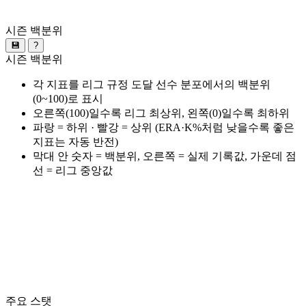
시즌 백분위
💾
?
시즌 백분위
각 지표를 리그 규정 도달 선수 분포에서의 백분위
(0~100)로 표시
오른쪽(100)일수록 리그 최상위, 왼쪽(0)일수록 최하위
파랑 = 하위 · 빨강 = 상위 (ERA·K%처럼 낮을수록 좋은
지표는 자동 반전)
막대 안 숫자 = 백분위, 오른쪽 = 실제 기록값, 가운데 점
선 = 리그 중앙값
주요 스탯