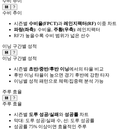
수비 추이
💾
?
수비 추이
시즌별
수비율(FPCT)
과
레인지팩터(RF)
이중 차트
파랑(좌축)
: 수비율,
주황(우축)
: 레인지팩터
RF가 높을수록 수비 범위가 넓은 선수
이닝 구간별 성적
💾
?
이닝 구간별 성적
시즌별
초반/중반/후반 이닝
에서의 타율 비교
후반 이닝 타율이 높으면 경기 후반에 강한 타자
이닝별 성적 패턴으로 체력/집중력 분석 가능
주루 효율
💾
?
주루 효율
시즌별
도루 성공/실패
와
성공률
차트
막대: 도루 성공/실패 수, 선: 도루 성공률
성공률 75% 이상이면 효율적인 주루