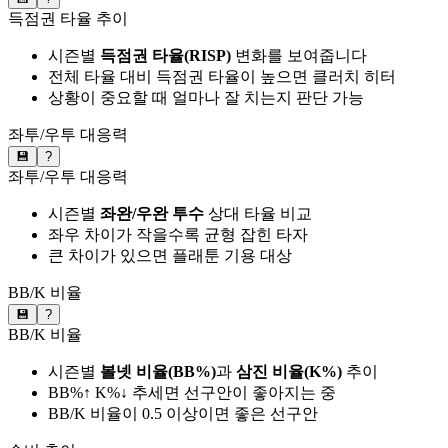
득점권 타율 추이
시즌별
득점권 타율(RISP)
변화를 보여줍니다
전체 타율 대비 득점권 타율이 높으면 클러치 히터
상황이 중요할 때 얼마나 잘 치는지 판단 가능
좌투/우투 대응력
💾
?
좌투/우투 대응력
시즌별
좌완/우완 투수
상대 타율 비교
좌우 차이가 작을수록 균형 잡힌 타자
큰 차이가 있으면 플래툰 기용 대상
BB/K 비율
💾
?
BB/K 비율
시즌별
볼넷 비율(BB%)
과
삼진 비율(K%)
추이
BB%↑ K%↓ 추세면 선구안이 좋아지는 중
BB/K 비율이 0.5 이상이면 좋은 선구안