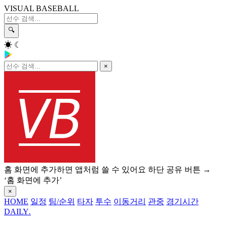
VISUAL BASEBALL
🔍
☀
☾
×
홈 화면에 추가하면 앱처럼 쓸 수 있어요
하단 공유 버튼 →
‘홈 화면에 추가’
×
HOME
일정
팀/순위
타자
투수
이동거리
관중
경기시간
DAILY
.