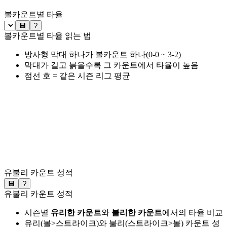
볼카운트별 타율
💾
?
볼카운트별 타율 읽는 법
방사형 막대 하나가 볼카운트 하나(0-0 ~ 3-2)
막대가 길고 붉을수록 그 카운트에서 타율이 높음
점선 호 = 같은 시즌 리그 평균
유불리 카운트 성적
💾
?
유불리 카운트 성적
시즌별
유리한 카운트
와
불리한 카운트
에서의 타율 비교
유리(볼>스트라이크)와 불리(스트라이크>볼) 카운트 성