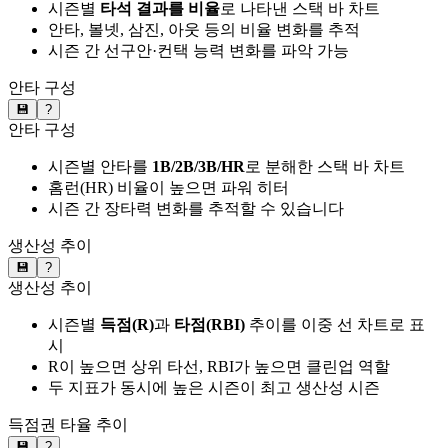
시즌별
타석 결과를 비율
로 나타낸 스택 바 차트
안타, 볼넷, 삼진, 아웃 등의 비율 변화를 추적
시즌 간 선구안·컨택 능력 변화를 파악 가능
안타 구성
💾
?
안타 구성
시즌별 안타를
1B/2B/3B/HR
로 분해한 스택 바 차트
홈런(HR) 비율이 높으면 파워 히터
시즌 간 장타력 변화를 추적할 수 있습니다
생산성 추이
💾
?
생산성 추이
시즌별
득점(R)
과
타점(RBI)
추이를 이중 선 차트로 표
시
R이 높으면 상위 타선, RBI가 높으면 클린업 역할
두 지표가 동시에 높은 시즌이 최고 생산성 시즌
득점권 타율 추이
💾
?