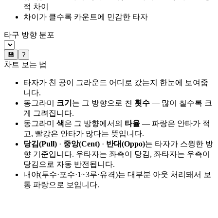
적 차이
차이가 클수록 카운트에 민감한 타자
타구 방향 분포
💾
?
차트 보는 법
타자가 친 공이 그라운드 어디로 갔는지 한눈에 보여줍
니다.
동그라미
크기
는 그 방향으로 친
횟수
— 많이 칠수록 크
게 그려집니다.
동그라미
색
은 그 방향에서의
타율
— 파랑은 안타가 적
고, 빨강은 안타가 많다는 뜻입니다.
당김(Pull)
·
중앙(Cent)
·
반대(Oppo)
는 타자가 스윙한 방
향 기준입니다. 우타자는 좌측이 당김, 좌타자는 우측이
당김으로 자동 반전됩니다.
내야(투수·포수·1~3루·유격)는 대부분 아웃 처리돼서 보
통 파랑으로 보입니다.