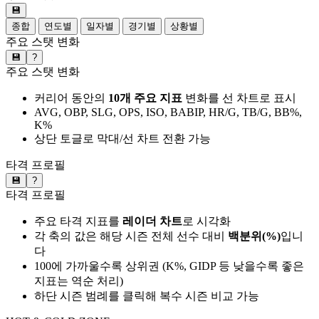
💾
종합
연도별
일자별
경기별
상황별
주요 스탯 변화
💾
?
주요 스탯 변화
커리어 동안의
10개 주요 지표
변화를 선 차트로 표시
AVG, OBP, SLG, OPS, ISO, BABIP, HR/G, TB/G, BB%,
K%
상단 토글로 막대/선 차트 전환 가능
타격 프로필
💾
?
타격 프로필
주요 타격 지표를
레이더 차트
로 시각화
각 축의 값은 해당 시즌 전체 선수 대비
백분위(%)
입니
다
100에 가까울수록 상위권 (K%, GIDP 등 낮을수록 좋은
지표는 역순 처리)
하단 시즌 범례를 클릭해 복수 시즌 비교 가능