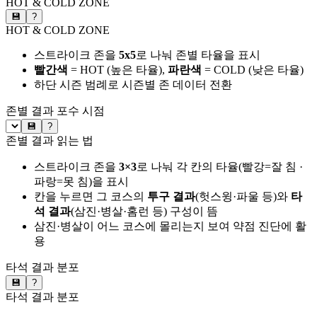
HOT & COLD ZONE
💾
?
HOT & COLD ZONE
스트라이크 존을
5x5
로 나눠 존별 타율을 표시
빨간색
= HOT (높은 타율),
파란색
= COLD (낮은 타율)
하단 시즌 범례로 시즌별 존 데이터 전환
존별 결과
포수 시점
💾
?
존별 결과 읽는 법
스트라이크 존을
3×3
로 나눠 각 칸의 타율(빨강=잘 침 ·
파랑=못 침)을 표시
칸을 누르면 그 코스의
투구 결과
(헛스윙·파울 등)와
타
석 결과
(삼진·병살·홈런 등) 구성이 뜸
삼진·병살이 어느 코스에 몰리는지 보여 약점 진단에 활
용
타석 결과 분포
💾
?
타석 결과 분포