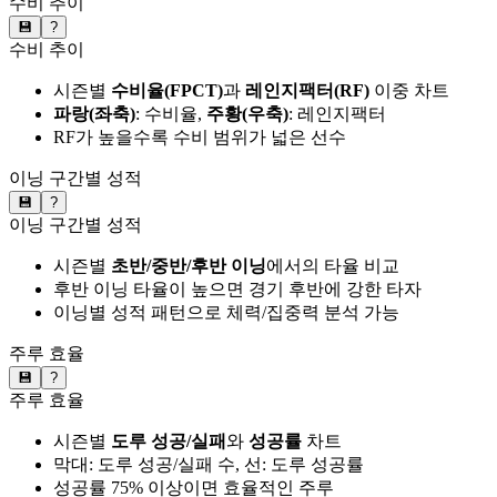
수비 추이
💾
?
수비 추이
시즌별
수비율(FPCT)
과
레인지팩터(RF)
이중 차트
파랑(좌축)
: 수비율,
주황(우축)
: 레인지팩터
RF가 높을수록 수비 범위가 넓은 선수
이닝 구간별 성적
💾
?
이닝 구간별 성적
시즌별
초반/중반/후반 이닝
에서의 타율 비교
후반 이닝 타율이 높으면 경기 후반에 강한 타자
이닝별 성적 패턴으로 체력/집중력 분석 가능
주루 효율
💾
?
주루 효율
시즌별
도루 성공/실패
와
성공률
차트
막대: 도루 성공/실패 수, 선: 도루 성공률
성공률 75% 이상이면 효율적인 주루