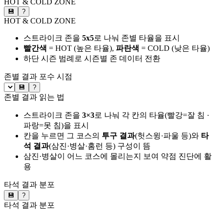
HOT & COLD ZONE
💾
?
HOT & COLD ZONE
스트라이크 존을
5x5
로 나눠 존별 타율을 표시
빨간색
= HOT (높은 타율),
파란색
= COLD (낮은 타율)
하단 시즌 범례로 시즌별 존 데이터 전환
존별 결과
포수 시점
💾
?
존별 결과 읽는 법
스트라이크 존을
3×3
로 나눠 각 칸의 타율(빨강=잘 침 ·
파랑=못 침)을 표시
칸을 누르면 그 코스의
투구 결과
(헛스윙·파울 등)와
타
석 결과
(삼진·병살·홈런 등) 구성이 뜸
삼진·병살이 어느 코스에 몰리는지 보여 약점 진단에 활
용
타석 결과 분포
💾
?
타석 결과 분포