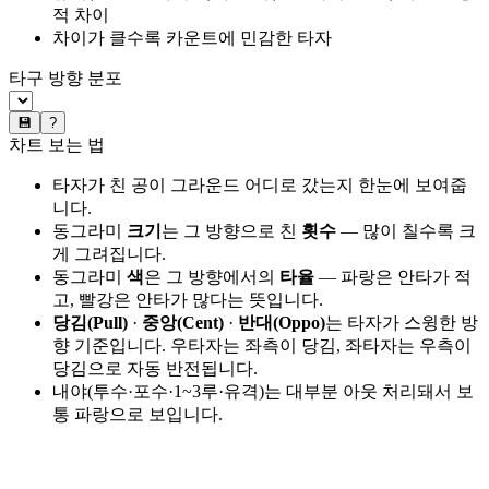
적 차이
차이가 클수록 카운트에 민감한 타자
타구 방향 분포
💾
?
차트 보는 법
타자가 친 공이 그라운드 어디로 갔는지 한눈에 보여줍
니다.
동그라미
크기
는 그 방향으로 친
횟수
— 많이 칠수록 크
게 그려집니다.
동그라미
색
은 그 방향에서의
타율
— 파랑은 안타가 적
고, 빨강은 안타가 많다는 뜻입니다.
당김(Pull)
·
중앙(Cent)
·
반대(Oppo)
는 타자가 스윙한 방
향 기준입니다. 우타자는 좌측이 당김, 좌타자는 우측이
당김으로 자동 반전됩니다.
내야(투수·포수·1~3루·유격)는 대부분 아웃 처리돼서 보
통 파랑으로 보입니다.