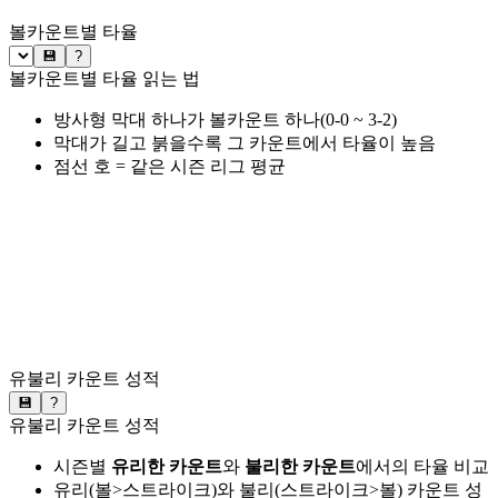
볼카운트별 타율
💾
?
볼카운트별 타율 읽는 법
방사형 막대 하나가 볼카운트 하나(0-0 ~ 3-2)
막대가 길고 붉을수록 그 카운트에서 타율이 높음
점선 호 = 같은 시즌 리그 평균
유불리 카운트 성적
💾
?
유불리 카운트 성적
시즌별
유리한 카운트
와
불리한 카운트
에서의 타율 비교
유리(볼>스트라이크)와 불리(스트라이크>볼) 카운트 성