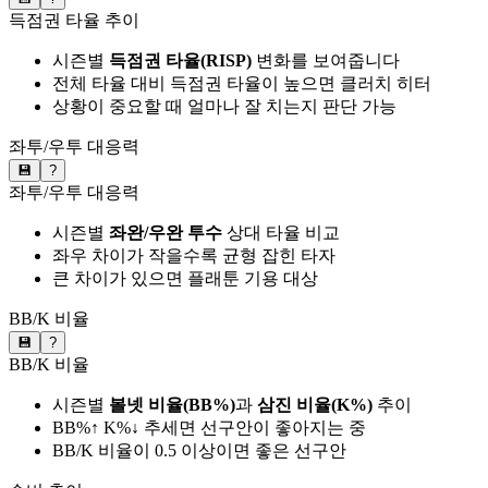
득점권 타율 추이
시즌별
득점권 타율(RISP)
변화를 보여줍니다
전체 타율 대비 득점권 타율이 높으면 클러치 히터
상황이 중요할 때 얼마나 잘 치는지 판단 가능
좌투/우투 대응력
💾
?
좌투/우투 대응력
시즌별
좌완/우완 투수
상대 타율 비교
좌우 차이가 작을수록 균형 잡힌 타자
큰 차이가 있으면 플래툰 기용 대상
BB/K 비율
💾
?
BB/K 비율
시즌별
볼넷 비율(BB%)
과
삼진 비율(K%)
추이
BB%↑ K%↓ 추세면 선구안이 좋아지는 중
BB/K 비율이 0.5 이상이면 좋은 선구안