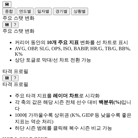
💾
종합
연도별
일자별
경기별
상황별
주요 스탯 변화
💾
?
주요 스탯 변화
커리어 동안의
10개 주요 지표
변화를 선 차트로 표시
AVG, OBP, SLG, OPS, ISO, BABIP, HR/G, TB/G, BB%,
K%
상단 토글로 막대/선 차트 전환 가능
타격 프로필
💾
?
타격 프로필
주요 타격 지표를
레이더 차트
로 시각화
각 축의 값은 해당 시즌 전체 선수 대비
백분위(%)
입니
다
100에 가까울수록 상위권 (K%, GIDP 등 낮을수록 좋은
지표는 역순 처리)
하단 시즌 범례를 클릭해 복수 시즌 비교 가능