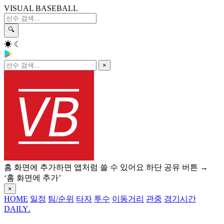
VISUAL BASEBALL
🔍
☀
☾
×
홈 화면에 추가하면 앱처럼 쓸 수 있어요
하단 공유 버튼 →
‘홈 화면에 추가’
×
HOME
일정
팀/순위
타자
투수
이동거리
관중
경기시간
DAILY
.