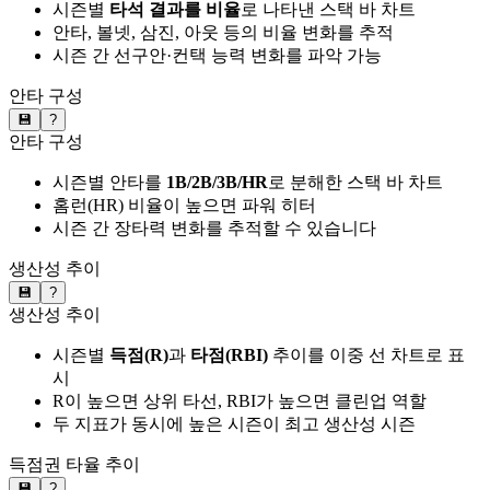
시즌별
타석 결과를 비율
로 나타낸 스택 바 차트
안타, 볼넷, 삼진, 아웃 등의 비율 변화를 추적
시즌 간 선구안·컨택 능력 변화를 파악 가능
안타 구성
💾
?
안타 구성
시즌별 안타를
1B/2B/3B/HR
로 분해한 스택 바 차트
홈런(HR) 비율이 높으면 파워 히터
시즌 간 장타력 변화를 추적할 수 있습니다
생산성 추이
💾
?
생산성 추이
시즌별
득점(R)
과
타점(RBI)
추이를 이중 선 차트로 표
시
R이 높으면 상위 타선, RBI가 높으면 클린업 역할
두 지표가 동시에 높은 시즌이 최고 생산성 시즌
득점권 타율 추이
💾
?