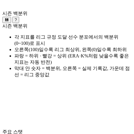
시즌 백분위
💾
?
시즌 백분위
각 지표를 리그 규정 도달 선수 분포에서의 백분위
(0~100)로 표시
오른쪽(100)일수록 리그 최상위, 왼쪽(0)일수록 최하위
파랑 = 하위 · 빨강 = 상위 (ERA·K%처럼 낮을수록 좋은
지표는 자동 반전)
막대 안 숫자 = 백분위, 오른쪽 = 실제 기록값, 가운데 점
선 = 리그 중앙값
주요 스탯