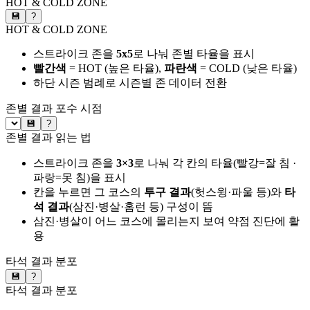
HOT & COLD ZONE
💾
?
HOT & COLD ZONE
스트라이크 존을
5x5
로 나눠 존별 타율을 표시
빨간색
= HOT (높은 타율),
파란색
= COLD (낮은 타율)
하단 시즌 범례로 시즌별 존 데이터 전환
존별 결과
포수 시점
💾
?
존별 결과 읽는 법
스트라이크 존을
3×3
로 나눠 각 칸의 타율(빨강=잘 침 ·
파랑=못 침)을 표시
칸을 누르면 그 코스의
투구 결과
(헛스윙·파울 등)와
타
석 결과
(삼진·병살·홈런 등) 구성이 뜸
삼진·병살이 어느 코스에 몰리는지 보여 약점 진단에 활
용
타석 결과 분포
💾
?
타석 결과 분포