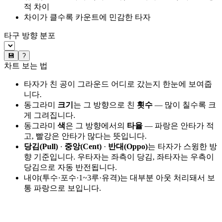
적 차이
차이가 클수록 카운트에 민감한 타자
타구 방향 분포
💾
?
차트 보는 법
타자가 친 공이 그라운드 어디로 갔는지 한눈에 보여줍
니다.
동그라미
크기
는 그 방향으로 친
횟수
— 많이 칠수록 크
게 그려집니다.
동그라미
색
은 그 방향에서의
타율
— 파랑은 안타가 적
고, 빨강은 안타가 많다는 뜻입니다.
당김(Pull)
·
중앙(Cent)
·
반대(Oppo)
는 타자가 스윙한 방
향 기준입니다. 우타자는 좌측이 당김, 좌타자는 우측이
당김으로 자동 반전됩니다.
내야(투수·포수·1~3루·유격)는 대부분 아웃 처리돼서 보
통 파랑으로 보입니다.