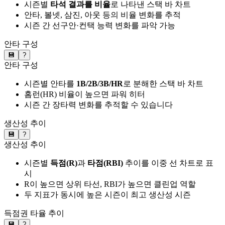
시즌별
타석 결과를 비율
로 나타낸 스택 바 차트
안타, 볼넷, 삼진, 아웃 등의 비율 변화를 추적
시즌 간 선구안·컨택 능력 변화를 파악 가능
안타 구성
💾
?
안타 구성
시즌별 안타를
1B/2B/3B/HR
로 분해한 스택 바 차트
홈런(HR) 비율이 높으면 파워 히터
시즌 간 장타력 변화를 추적할 수 있습니다
생산성 추이
💾
?
생산성 추이
시즌별
득점(R)
과
타점(RBI)
추이를 이중 선 차트로 표
시
R이 높으면 상위 타선, RBI가 높으면 클린업 역할
두 지표가 동시에 높은 시즌이 최고 생산성 시즌
득점권 타율 추이
💾
?