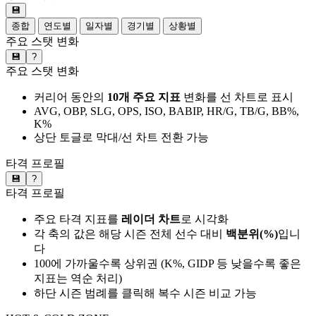
💾
종합
연도별
일자별
경기별
상황별
주요 스탯 변화
💾
?
주요 스탯 변화
커리어 동안의
10개 주요 지표
변화를 선 차트로 표시
AVG, OBP, SLG, OPS, ISO, BABIP, HR/G, TB/G, BB%,
K%
상단 토글로 막대/선 차트 전환 가능
타격 프로필
💾
?
타격 프로필
주요 타격 지표를
레이더 차트
로 시각화
각 축의 값은 해당 시즌 전체 선수 대비
백분위(%)
입니
다
100에 가까울수록 상위권 (K%, GIDP 등 낮을수록 좋은
지표는 역순 처리)
하단 시즌 범례를 클릭해 복수 시즌 비교 가능