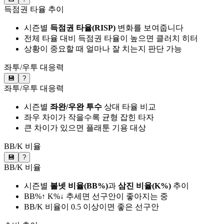
득점권 타율 추이
시즌별
득점권 타율(RISP)
변화를 보여줍니다
전체 타율 대비 득점권 타율이 높으면 클러치 히터
상황이 중요할 때 얼마나 잘 치는지 판단 가능
좌투/우투 대응력
💾
?
좌투/우투 대응력
시즌별
좌완/우완 투수
상대 타율 비교
좌우 차이가 작을수록 균형 잡힌 타자
큰 차이가 있으면 플래툰 기용 대상
BB/K 비율
💾
?
BB/K 비율
시즌별
볼넷 비율(BB%)
과
삼진 비율(K%)
추이
BB%↑ K%↓ 추세면 선구안이 좋아지는 중
BB/K 비율이 0.5 이상이면 좋은 선구안