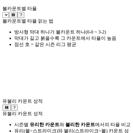
볼카운트별 타율
💾
?
볼카운트별 타율 읽는 법
방사형 막대 하나가 볼카운트 하나(0-0 ~ 3-2)
막대가 길고 붉을수록 그 카운트에서 타율이 높음
점선 호 = 같은 시즌 리그 평균
유불리 카운트 성적
💾
?
유불리 카운트 성적
시즌별
유리한 카운트
와
불리한 카운트
에서의 타율 비교
유리(볼>스트라이크)와 불리(스트라이크>볼) 카운트 성