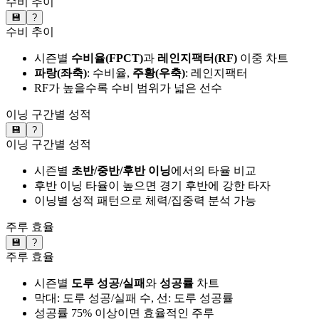
수비 추이
💾
?
수비 추이
시즌별
수비율(FPCT)
과
레인지팩터(RF)
이중 차트
파랑(좌축)
: 수비율,
주황(우축)
: 레인지팩터
RF가 높을수록 수비 범위가 넓은 선수
이닝 구간별 성적
💾
?
이닝 구간별 성적
시즌별
초반/중반/후반 이닝
에서의 타율 비교
후반 이닝 타율이 높으면 경기 후반에 강한 타자
이닝별 성적 패턴으로 체력/집중력 분석 가능
주루 효율
💾
?
주루 효율
시즌별
도루 성공/실패
와
성공률
차트
막대: 도루 성공/실패 수, 선: 도루 성공률
성공률 75% 이상이면 효율적인 주루