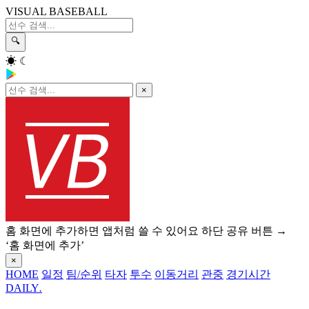
VISUAL BASEBALL
🔍
☀
☾
×
홈 화면에 추가하면 앱처럼 쓸 수 있어요
하단 공유 버튼 →
‘홈 화면에 추가’
×
HOME
일정
팀/순위
타자
투수
이동거리
관중
경기시간
DAILY
.