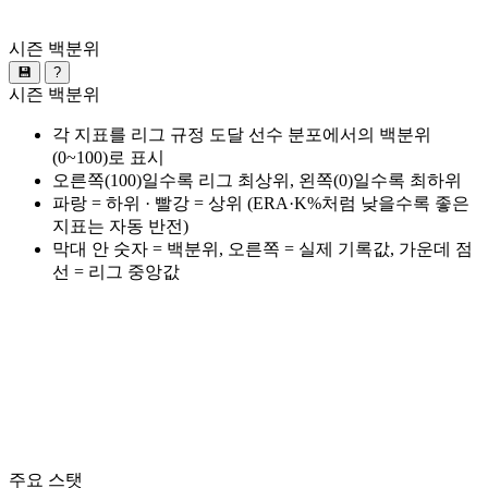
시즌 백분위
💾
?
시즌 백분위
각 지표를 리그 규정 도달 선수 분포에서의 백분위
(0~100)로 표시
오른쪽(100)일수록 리그 최상위, 왼쪽(0)일수록 최하위
파랑 = 하위 · 빨강 = 상위 (ERA·K%처럼 낮을수록 좋은
지표는 자동 반전)
막대 안 숫자 = 백분위, 오른쪽 = 실제 기록값, 가운데 점
선 = 리그 중앙값
주요 스탯