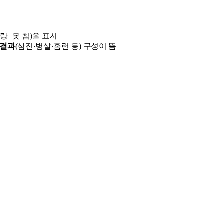
파랑=못 침)을 표시
 결과
(삼진·병살·홈런 등) 구성이 뜸
용