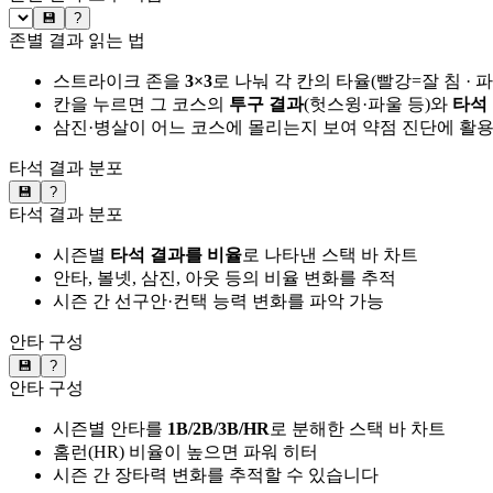
💾
?
존별 결과 읽는 법
스트라이크 존을
3×3
로 나눠 각 칸의 타율(빨강=잘 침 · 
칸을 누르면 그 코스의
투구 결과
(헛스윙·파울 등)와
타석
삼진·병살이 어느 코스에 몰리는지 보여 약점 진단에 활
타석 결과 분포
💾
?
타석 결과 분포
시즌별
타석 결과를 비율
로 나타낸 스택 바 차트
안타, 볼넷, 삼진, 아웃 등의 비율 변화를 추적
시즌 간 선구안·컨택 능력 변화를 파악 가능
안타 구성
💾
?
안타 구성
시즌별 안타를
1B/2B/3B/HR
로 분해한 스택 바 차트
홈런(HR) 비율이 높으면 파워 히터
시즌 간 장타력 변화를 추적할 수 있습니다