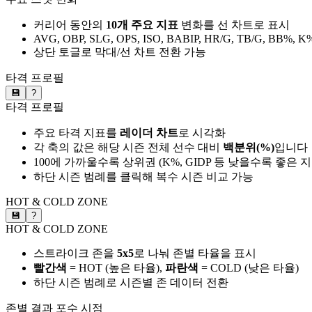
커리어 동안의
10개 주요 지표
변화를 선 차트로 표시
AVG, OBP, SLG, OPS, ISO, BABIP, HR/G, TB/G, BB%, K
상단 토글로 막대/선 차트 전환 가능
타격 프로필
💾
?
타격 프로필
주요 타격 지표를
레이더 차트
로 시각화
각 축의 값은 해당 시즌 전체 선수 대비
백분위(%)
입니다
100에 가까울수록 상위권 (K%, GIDP 등 낮을수록 좋은 
하단 시즌 범례를 클릭해 복수 시즌 비교 가능
HOT & COLD ZONE
💾
?
HOT & COLD ZONE
스트라이크 존을
5x5
로 나눠 존별 타율을 표시
빨간색
= HOT (높은 타율),
파란색
= COLD (낮은 타율)
하단 시즌 범례로 시즌별 존 데이터 전환
존별 결과
포수 시점