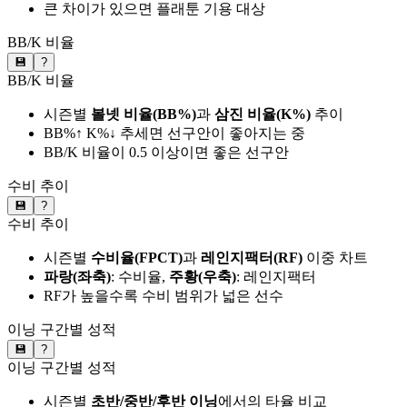
큰 차이가 있으면 플래툰 기용 대상
BB/K 비율
💾
?
BB/K 비율
시즌별
볼넷 비율(BB%)
과
삼진 비율(K%)
추이
BB%↑ K%↓ 추세면 선구안이 좋아지는 중
BB/K 비율이 0.5 이상이면 좋은 선구안
수비 추이
💾
?
수비 추이
시즌별
수비율(FPCT)
과
레인지팩터(RF)
이중 차트
파랑(좌축)
: 수비율,
주황(우축)
: 레인지팩터
RF가 높을수록 수비 범위가 넓은 선수
이닝 구간별 성적
💾
?
이닝 구간별 성적
시즌별
초반/중반/후반 이닝
에서의 타율 비교