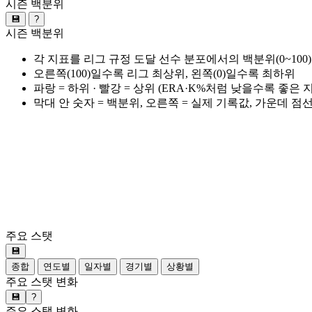
시즌 백분위
💾
?
시즌 백분위
각 지표를 리그 규정 도달 선수 분포에서의 백분위(0~100
오른쪽(100)일수록 리그 최상위, 왼쪽(0)일수록 최하위
파랑 = 하위 · 빨강 = 상위 (ERA·K%처럼 낮을수록 좋은
막대 안 숫자 = 백분위, 오른쪽 = 실제 기록값, 가운데 점
주요 스탯
💾
종합
연도별
일자별
경기별
상황별
주요 스탯 변화
💾
?
주요 스탯 변화