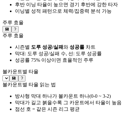
후반 이닝 타율이 높으면 경기 후반에 강한 타자
이닝별 성적 패턴으로 체력/집중력 분석 가능
주루 효율
💾
?
주루 효율
시즌별
도루 성공/실패
와
성공률
차트
막대: 도루 성공/실패 수, 선: 도루 성공률
성공률 75% 이상이면 효율적인 주루
볼카운트별 타율
💾
?
볼카운트별 타율 읽는 법
방사형 막대 하나가 볼카운트 하나(0-0 ~ 3-2)
막대가 길고 붉을수록 그 카운트에서 타율이 높음
점선 호 = 같은 시즌 리그 평균