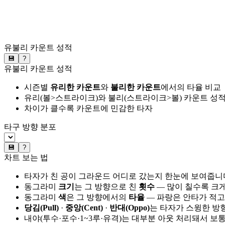
유불리 카운트 성적
💾
?
유불리 카운트 성적
시즌별
유리한 카운트
와
불리한 카운트
에서의 타율 비교
유리(볼>스트라이크)와 불리(스트라이크>볼) 카운트 성적
차이가 클수록 카운트에 민감한 타자
타구 방향 분포
💾
?
차트 보는 법
타자가 친 공이 그라운드 어디로 갔는지 한눈에 보여줍니
동그라미
크기
는 그 방향으로 친
횟수
— 많이 칠수록 크
동그라미
색
은 그 방향에서의
타율
— 파랑은 안타가 적고
당김(Pull)
·
중앙(Cent)
·
반대(Oppo)
는 타자가 스윙한 방
내야(투수·포수·1~3루·유격)는 대부분 아웃 처리돼서 보