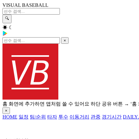
VISUAL BASEBALL
🔍
☀
☾
×
홈 화면에 추가하면 앱처럼 쓸 수 있어요
하단 공유 버튼 → ‘홈
×
HOME
일정
팀/순위
타자
투수
이동거리
관중
경기시간
DAILY