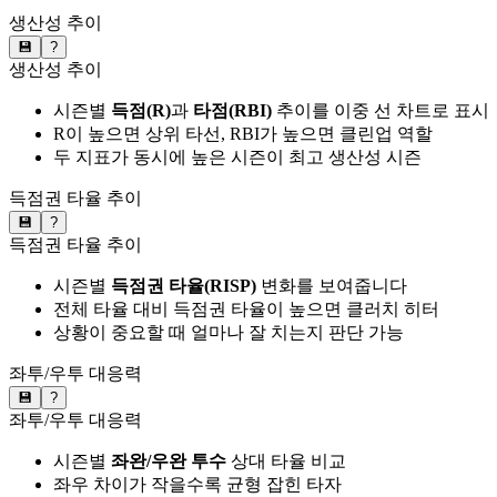
생산성 추이
💾
?
생산성 추이
시즌별
득점(R)
과
타점(RBI)
추이를 이중 선 차트로 표시
R이 높으면 상위 타선, RBI가 높으면 클린업 역할
두 지표가 동시에 높은 시즌이 최고 생산성 시즌
득점권 타율 추이
💾
?
득점권 타율 추이
시즌별
득점권 타율(RISP)
변화를 보여줍니다
전체 타율 대비 득점권 타율이 높으면 클러치 히터
상황이 중요할 때 얼마나 잘 치는지 판단 가능
좌투/우투 대응력
💾
?
좌투/우투 대응력
시즌별
좌완/우완 투수
상대 타율 비교
좌우 차이가 작을수록 균형 잡힌 타자