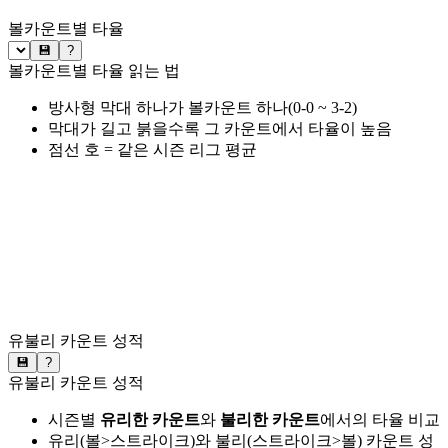
볼카운트별 타율
💾
?
볼카운트별 타율 읽는 법
방사형 막대 하나가 볼카운트 하나(0-0 ~ 3-2)
막대가 길고 붉을수록 그 카운트에서 타율이 높음
점선 호 = 같은 시즌 리그 평균
유불리 카운트 성적
💾
?
유불리 카운트 성적
시즌별
유리한 카운트
와
불리한 카운트
에서의 타율 비교
유리(볼>스트라이크)와 불리(스트라이크>볼) 카운트 성