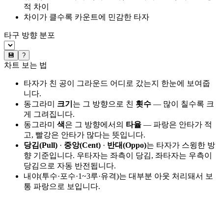
적 차이
차이가 클수록 카운트에 민감한 타자
타구 방향 분포
💾
?
차트 보는 법
타자가 친 공이 그라운드 어디로 갔는지 한눈에 보여줍
니다.
동그라미
크기
는 그 방향으로 친
횟수
— 많이 칠수록 크
게 그려집니다.
동그라미
색
은 그 방향에서의
타율
— 파랑은 안타가 적
고, 빨강은 안타가 많다는 뜻입니다.
당김(Pull)
·
중앙(Cent)
·
반대(Oppo)
는 타자가 스윙한 방
향 기준입니다. 우타자는 좌측이 당김, 좌타자는 우측이
당김으로 자동 반전됩니다.
내야(투수·포수·1~3루·유격)는 대부분 아웃 처리돼서 보
통 파랑으로 보입니다.