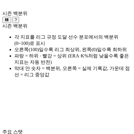
시즌 백분위
💾
?
시즌 백분위
각 지표를 리그 규정 도달 선수 분포에서의 백분위
(0~100)로 표시
오른쪽(100)일수록 리그 최상위, 왼쪽(0)일수록 최하위
파랑 = 하위 · 빨강 = 상위 (ERA·K%처럼 낮을수록 좋은
지표는 자동 반전)
막대 안 숫자 = 백분위, 오른쪽 = 실제 기록값, 가운데 점
선 = 리그 중앙값
주요 스탯