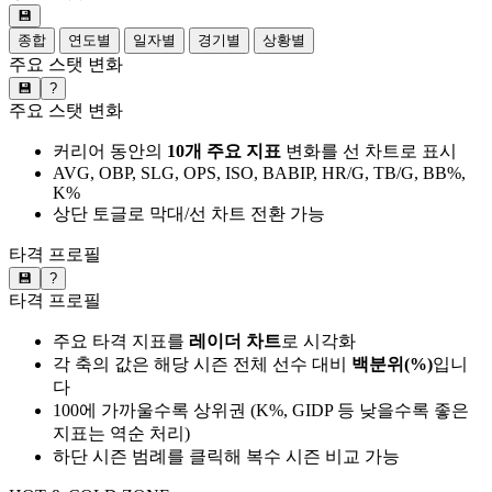
💾
종합
연도별
일자별
경기별
상황별
주요 스탯 변화
💾
?
주요 스탯 변화
커리어 동안의
10개 주요 지표
변화를 선 차트로 표시
AVG, OBP, SLG, OPS, ISO, BABIP, HR/G, TB/G, BB%,
K%
상단 토글로 막대/선 차트 전환 가능
타격 프로필
💾
?
타격 프로필
주요 타격 지표를
레이더 차트
로 시각화
각 축의 값은 해당 시즌 전체 선수 대비
백분위(%)
입니
다
100에 가까울수록 상위권 (K%, GIDP 등 낮을수록 좋은
지표는 역순 처리)
하단 시즌 범례를 클릭해 복수 시즌 비교 가능