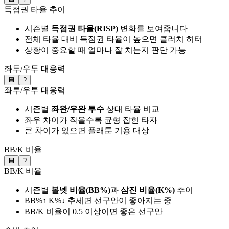
득점권 타율 추이
시즌별
득점권 타율(RISP)
변화를 보여줍니다
전체 타율 대비 득점권 타율이 높으면 클러치 히터
상황이 중요할 때 얼마나 잘 치는지 판단 가능
좌투/우투 대응력
💾
?
좌투/우투 대응력
시즌별
좌완/우완 투수
상대 타율 비교
좌우 차이가 작을수록 균형 잡힌 타자
큰 차이가 있으면 플래툰 기용 대상
BB/K 비율
💾
?
BB/K 비율
시즌별
볼넷 비율(BB%)
과
삼진 비율(K%)
추이
BB%↑ K%↓ 추세면 선구안이 좋아지는 중
BB/K 비율이 0.5 이상이면 좋은 선구안