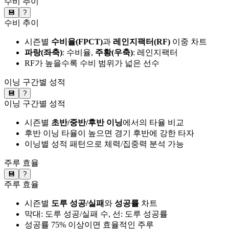
수비 추이
💾
?
수비 추이
시즌별
수비율(FPCT)
과
레인지팩터(RF)
이중 차트
파랑(좌축)
: 수비율,
주황(우축)
: 레인지팩터
RF가 높을수록 수비 범위가 넓은 선수
이닝 구간별 성적
💾
?
이닝 구간별 성적
시즌별
초반/중반/후반 이닝
에서의 타율 비교
후반 이닝 타율이 높으면 경기 후반에 강한 타자
이닝별 성적 패턴으로 체력/집중력 분석 가능
주루 효율
💾
?
주루 효율
시즌별
도루 성공/실패
와
성공률
차트
막대: 도루 성공/실패 수, 선: 도루 성공률
성공률 75% 이상이면 효율적인 주루