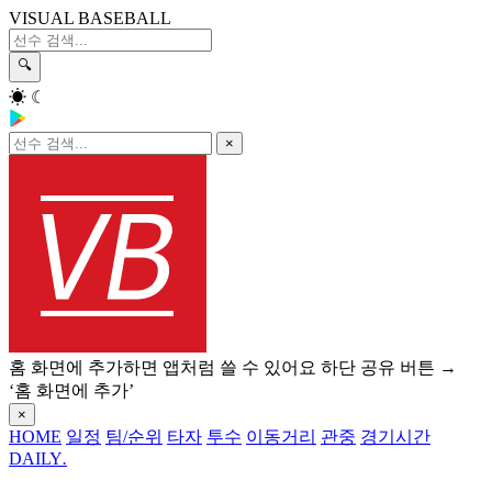
VISUAL BASEBALL
🔍
☀
☾
×
홈 화면에 추가하면 앱처럼 쓸 수 있어요
하단 공유 버튼 →
‘홈 화면에 추가’
×
HOME
일정
팀/순위
타자
투수
이동거리
관중
경기시간
DAILY
.