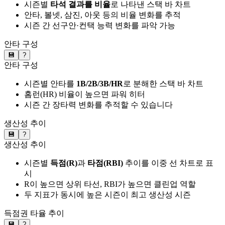
시즌별
타석 결과를 비율
로 나타낸 스택 바 차트
안타, 볼넷, 삼진, 아웃 등의 비율 변화를 추적
시즌 간 선구안·컨택 능력 변화를 파악 가능
안타 구성
💾
?
안타 구성
시즌별 안타를
1B/2B/3B/HR
로 분해한 스택 바 차트
홈런(HR) 비율이 높으면 파워 히터
시즌 간 장타력 변화를 추적할 수 있습니다
생산성 추이
💾
?
생산성 추이
시즌별
득점(R)
과
타점(RBI)
추이를 이중 선 차트로 표
시
R이 높으면 상위 타선, RBI가 높으면 클린업 역할
두 지표가 동시에 높은 시즌이 최고 생산성 시즌
득점권 타율 추이
💾
?