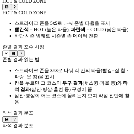
HOT & COLD ZONE
💾
?
HOT & COLD ZONE
스트라이크 존을
5x5
로 나눠 존별 타율을 표시
빨간색
= HOT (높은 타율),
파란색
= COLD (낮은 타율)
하단 시즌 범례로 시즌별 존 데이터 전환
존별 결과
포수 시점
💾
?
존별 결과 읽는 법
스트라이크 존을
3×3
로 나눠 각 칸의 타율(빨강=잘 침 ·
파랑=못 침)을 표시
칸을 누르면 그 코스의
투구 결과
(헛스윙·파울 등)와
타
석 결과
(삼진·병살·홈런 등) 구성이 뜸
삼진·병살이 어느 코스에 몰리는지 보여 약점 진단에 활
용
타석 결과 분포
💾
?
타석 결과 분포