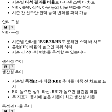
시즌별
타석 결과를 비율
로 나타낸 스택 바 차트
안타, 볼넷, 삼진, 아웃 등의 비율 변화를 추적
시즌 간 선구안·컨택 능력 변화를 파악 가능
안타 구성
💾
?
안타 구성
시즌별 안타를
1B/2B/3B/HR
로 분해한 스택 바 차트
홈런(HR) 비율이 높으면 파워 히터
시즌 간 장타력 변화를 추적할 수 있습니다
생산성 추이
💾
?
생산성 추이
시즌별
득점(R)
과
타점(RBI)
추이를 이중 선 차트로 표
시
R이 높으면 상위 타선, RBI가 높으면 클린업 역할
두 지표가 동시에 높은 시즌이 최고 생산성 시즌
득점권 타율 추이
💾
?