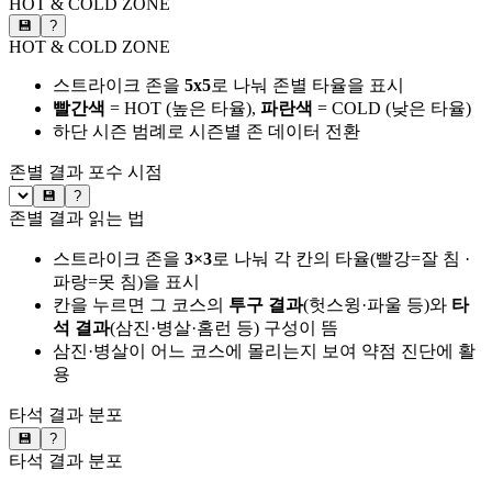
HOT & COLD ZONE
💾
?
HOT & COLD ZONE
스트라이크 존을
5x5
로 나눠 존별 타율을 표시
빨간색
= HOT (높은 타율),
파란색
= COLD (낮은 타율)
하단 시즌 범례로 시즌별 존 데이터 전환
존별 결과
포수 시점
💾
?
존별 결과 읽는 법
스트라이크 존을
3×3
로 나눠 각 칸의 타율(빨강=잘 침 ·
파랑=못 침)을 표시
칸을 누르면 그 코스의
투구 결과
(헛스윙·파울 등)와
타
석 결과
(삼진·병살·홈런 등) 구성이 뜸
삼진·병살이 어느 코스에 몰리는지 보여 약점 진단에 활
용
타석 결과 분포
💾
?
타석 결과 분포