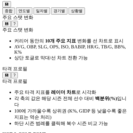
💾
종합
연도별
일자별
경기별
상황별
주요 스탯 변화
💾
?
주요 스탯 변화
커리어 동안의
10개 주요 지표
변화를 선 차트로 표시
AVG, OBP, SLG, OPS, ISO, BABIP, HR/G, TB/G, BB%,
K%
상단 토글로 막대/선 차트 전환 가능
타격 프로필
💾
?
타격 프로필
주요 타격 지표를
레이더 차트
로 시각화
각 축의 값은 해당 시즌 전체 선수 대비
백분위(%)
입니
다
100에 가까울수록 상위권 (K%, GIDP 등 낮을수록 좋은
지표는 역순 처리)
하단 시즌 범례를 클릭해 복수 시즌 비교 가능