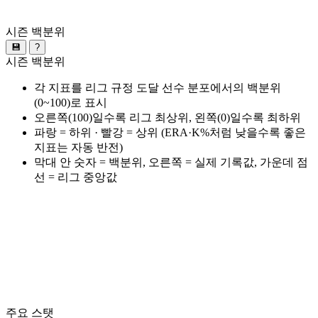
시즌 백분위
💾
?
시즌 백분위
각 지표를 리그 규정 도달 선수 분포에서의 백분위
(0~100)로 표시
오른쪽(100)일수록 리그 최상위, 왼쪽(0)일수록 최하위
파랑 = 하위 · 빨강 = 상위 (ERA·K%처럼 낮을수록 좋은
지표는 자동 반전)
막대 안 숫자 = 백분위, 오른쪽 = 실제 기록값, 가운데 점
선 = 리그 중앙값
주요 스탯