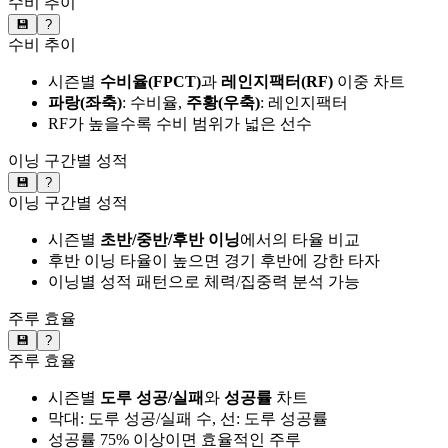
수비 추이
💾
?
수비 추이
시즌별
수비율(FPCT)
과
레인지팩터(RF)
이중 차트
파랑(좌축)
: 수비율,
주황(우축)
: 레인지팩터
RF가 높을수록 수비 범위가 넓은 선수
이닝 구간별 성적
💾
?
이닝 구간별 성적
시즌별
초반/중반/후반 이닝
에서의 타율 비교
후반 이닝 타율이 높으면 경기 후반에 강한 타자
이닝별 성적 패턴으로 체력/집중력 분석 가능
주루 효율
💾
?
주루 효율
시즌별
도루 성공/실패
와
성공률
차트
막대: 도루 성공/실패 수, 선: 도루 성공률
성공률 75% 이상이면 효율적인 주루