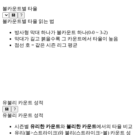
볼카운트별 타율
💾
?
볼카운트별 타율 읽는 법
방사형 막대 하나가 볼카운트 하나(0-0 ~ 3-2)
막대가 길고 붉을수록 그 카운트에서 타율이 높음
점선 호 = 같은 시즌 리그 평균
유불리 카운트 성적
💾
?
유불리 카운트 성적
시즌별
유리한 카운트
와
불리한 카운트
에서의 타율 비교
유리(볼>스트라이크)와 불리(스트라이크>볼) 카운트 성