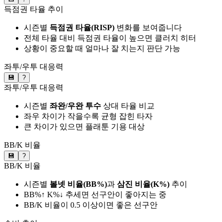
득점권 타율 추이
시즌별
득점권 타율(RISP)
변화를 보여줍니다
전체 타율 대비 득점권 타율이 높으면 클러치 히터
상황이 중요할 때 얼마나 잘 치는지 판단 가능
좌투/우투 대응력
💾
?
좌투/우투 대응력
시즌별
좌완/우완 투수
상대 타율 비교
좌우 차이가 작을수록 균형 잡힌 타자
큰 차이가 있으면 플래툰 기용 대상
BB/K 비율
💾
?
BB/K 비율
시즌별
볼넷 비율(BB%)
과
삼진 비율(K%)
추이
BB%↑ K%↓ 추세면 선구안이 좋아지는 중
BB/K 비율이 0.5 이상이면 좋은 선구안