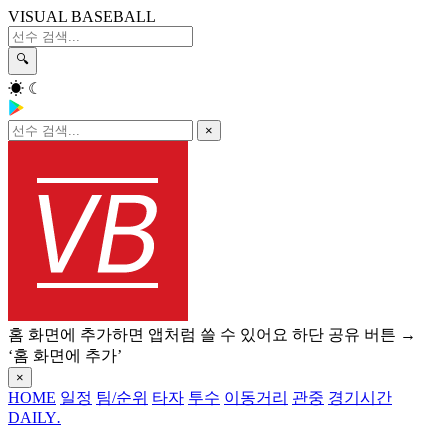
VISUAL BASEBALL
🔍
☀
☾
×
홈 화면에 추가하면 앱처럼 쓸 수 있어요
하단 공유 버튼 →
‘홈 화면에 추가’
×
HOME
일정
팀/순위
타자
투수
이동거리
관중
경기시간
DAILY
.