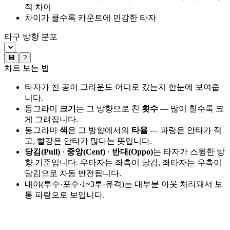
적 차이
차이가 클수록 카운트에 민감한 타자
타구 방향 분포
💾
?
차트 보는 법
타자가 친 공이 그라운드 어디로 갔는지 한눈에 보여줍
니다.
동그라미
크기
는 그 방향으로 친
횟수
— 많이 칠수록 크
게 그려집니다.
동그라미
색
은 그 방향에서의
타율
— 파랑은 안타가 적
고, 빨강은 안타가 많다는 뜻입니다.
당김(Pull)
·
중앙(Cent)
·
반대(Oppo)
는 타자가 스윙한 방
향 기준입니다. 우타자는 좌측이 당김, 좌타자는 우측이
당김으로 자동 반전됩니다.
내야(투수·포수·1~3루·유격)는 대부분 아웃 처리돼서 보
통 파랑으로 보입니다.