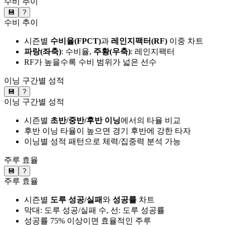
수비 추이
💾
?
수비 추이
시즌별
수비율(FPCT)
과
레인지팩터(RF)
이중 차트
파랑(좌축)
: 수비율,
주황(우축)
: 레인지팩터
RF가 높을수록 수비 범위가 넓은 선수
이닝 구간별 성적
💾
?
이닝 구간별 성적
시즌별
초반/중반/후반 이닝
에서의 타율 비교
후반 이닝 타율이 높으면 경기 후반에 강한 타자
이닝별 성적 패턴으로 체력/집중력 분석 가능
주루 효율
💾
?
주루 효율
시즌별
도루 성공/실패
와
성공률
차트
막대: 도루 성공/실패 수, 선: 도루 성공률
성공률 75% 이상이면 효율적인 주루