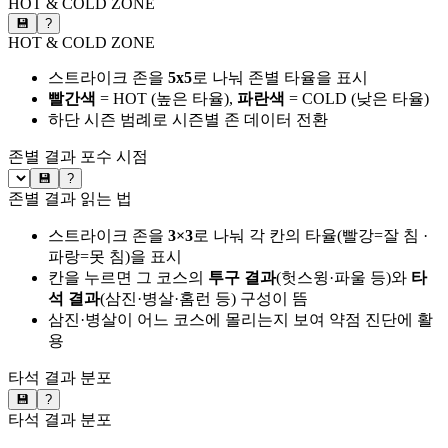
HOT & COLD ZONE
💾
?
HOT & COLD ZONE
스트라이크 존을
5x5
로 나눠 존별 타율을 표시
빨간색
= HOT (높은 타율),
파란색
= COLD (낮은 타율)
하단 시즌 범례로 시즌별 존 데이터 전환
존별 결과
포수 시점
💾
?
존별 결과 읽는 법
스트라이크 존을
3×3
로 나눠 각 칸의 타율(빨강=잘 침 ·
파랑=못 침)을 표시
칸을 누르면 그 코스의
투구 결과
(헛스윙·파울 등)와
타
석 결과
(삼진·병살·홈런 등) 구성이 뜸
삼진·병살이 어느 코스에 몰리는지 보여 약점 진단에 활
용
타석 결과 분포
💾
?
타석 결과 분포