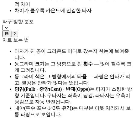
적 차이
차이가 클수록 카운트에 민감한 타자
타구 방향 분포
💾
?
차트 보는 법
타자가 친 공이 그라운드 어디로 갔는지 한눈에 보여줍
니다.
동그라미
크기
는 그 방향으로 친
횟수
— 많이 칠수록 크
게 그려집니다.
동그라미
색
은 그 방향에서의
타율
— 파랑은 안타가 적
고, 빨강은 안타가 많다는 뜻입니다.
당김(Pull)
·
중앙(Cent)
·
반대(Oppo)
는 타자가 스윙한 방
향 기준입니다. 우타자는 좌측이 당김, 좌타자는 우측이
당김으로 자동 반전됩니다.
내야(투수·포수·1~3루·유격)는 대부분 아웃 처리돼서 보
통 파랑으로 보입니다.