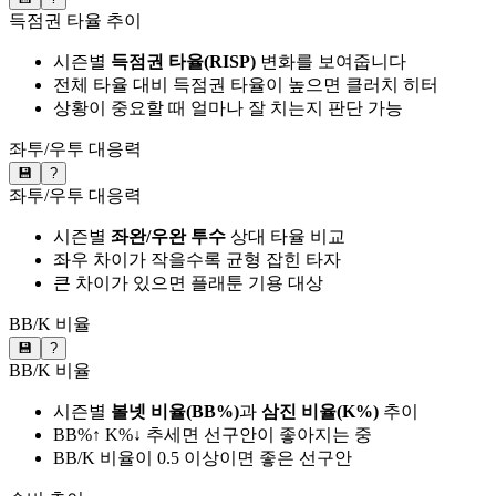
득점권 타율 추이
시즌별
득점권 타율(RISP)
변화를 보여줍니다
전체 타율 대비 득점권 타율이 높으면 클러치 히터
상황이 중요할 때 얼마나 잘 치는지 판단 가능
좌투/우투 대응력
💾
?
좌투/우투 대응력
시즌별
좌완/우완 투수
상대 타율 비교
좌우 차이가 작을수록 균형 잡힌 타자
큰 차이가 있으면 플래툰 기용 대상
BB/K 비율
💾
?
BB/K 비율
시즌별
볼넷 비율(BB%)
과
삼진 비율(K%)
추이
BB%↑ K%↓ 추세면 선구안이 좋아지는 중
BB/K 비율이 0.5 이상이면 좋은 선구안