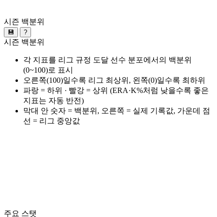
시즌 백분위
💾
?
시즌 백분위
각 지표를 리그 규정 도달 선수 분포에서의 백분위
(0~100)로 표시
오른쪽(100)일수록 리그 최상위, 왼쪽(0)일수록 최하위
파랑 = 하위 · 빨강 = 상위 (ERA·K%처럼 낮을수록 좋은
지표는 자동 반전)
막대 안 숫자 = 백분위, 오른쪽 = 실제 기록값, 가운데 점
선 = 리그 중앙값
주요 스탯