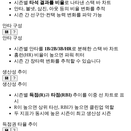
시즌별
타석 결과를 비율
로 나타낸 스택 바 차트
안타, 볼넷, 삼진, 아웃 등의 비율 변화를 추적
시즌 간 선구안·컨택 능력 변화를 파악 가능
안타 구성
💾
?
안타 구성
시즌별 안타를
1B/2B/3B/HR
로 분해한 스택 바 차트
홈런(HR) 비율이 높으면 파워 히터
시즌 간 장타력 변화를 추적할 수 있습니다
생산성 추이
💾
?
생산성 추이
시즌별
득점(R)
과
타점(RBI)
추이를 이중 선 차트로 표
시
R이 높으면 상위 타선, RBI가 높으면 클린업 역할
두 지표가 동시에 높은 시즌이 최고 생산성 시즌
득점권 타율 추이
💾
?