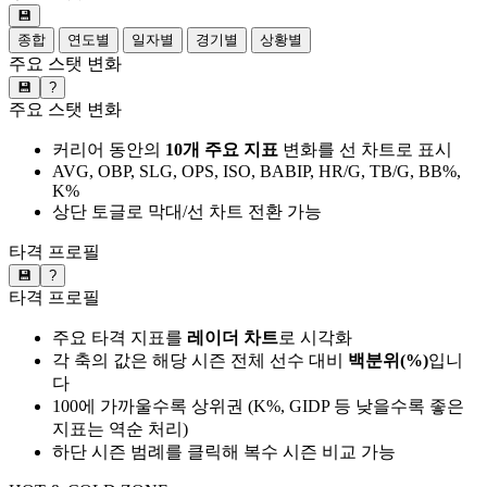
💾
종합
연도별
일자별
경기별
상황별
주요 스탯 변화
💾
?
주요 스탯 변화
커리어 동안의
10개 주요 지표
변화를 선 차트로 표시
AVG, OBP, SLG, OPS, ISO, BABIP, HR/G, TB/G, BB%,
K%
상단 토글로 막대/선 차트 전환 가능
타격 프로필
💾
?
타격 프로필
주요 타격 지표를
레이더 차트
로 시각화
각 축의 값은 해당 시즌 전체 선수 대비
백분위(%)
입니
다
100에 가까울수록 상위권 (K%, GIDP 등 낮을수록 좋은
지표는 역순 처리)
하단 시즌 범례를 클릭해 복수 시즌 비교 가능