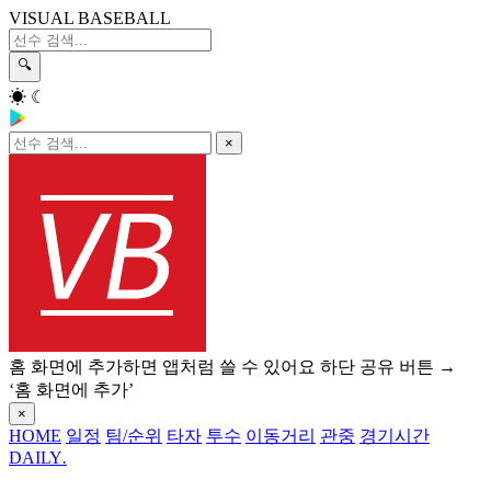
VISUAL BASEBALL
🔍
☀
☾
×
홈 화면에 추가하면 앱처럼 쓸 수 있어요
하단 공유 버튼 →
‘홈 화면에 추가’
×
HOME
일정
팀/순위
타자
투수
이동거리
관중
경기시간
DAILY
.