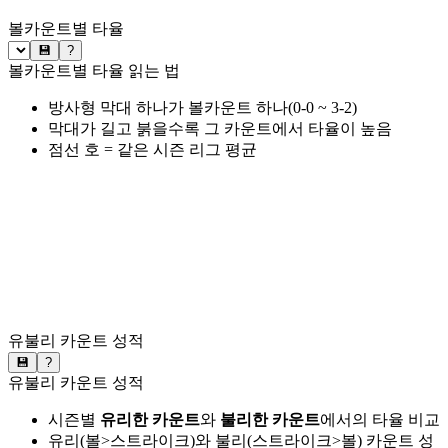
볼카운트별 타율
💾
?
볼카운트별 타율 읽는 법
방사형 막대 하나가 볼카운트 하나(0-0 ~ 3-2)
막대가 길고 붉을수록 그 카운트에서 타율이 높음
점선 호 = 같은 시즌 리그 평균
유불리 카운트 성적
💾
?
유불리 카운트 성적
시즌별
유리한 카운트
와
불리한 카운트
에서의 타율 비교
유리(볼>스트라이크)와 불리(스트라이크>볼) 카운트 성