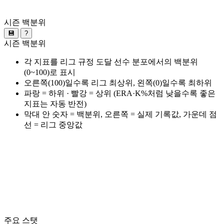
시즌 백분위
💾
?
시즌 백분위
각 지표를 리그 규정 도달 선수 분포에서의 백분위
(0~100)로 표시
오른쪽(100)일수록 리그 최상위, 왼쪽(0)일수록 최하위
파랑 = 하위 · 빨강 = 상위 (ERA·K%처럼 낮을수록 좋은
지표는 자동 반전)
막대 안 숫자 = 백분위, 오른쪽 = 실제 기록값, 가운데 점
선 = 리그 중앙값
주요 스탯