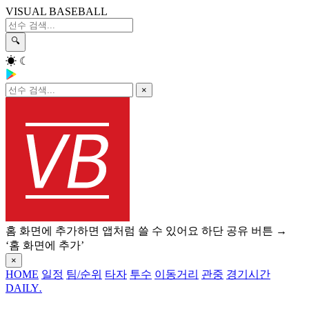
VISUAL BASEBALL
🔍
☀
☾
×
홈 화면에 추가하면 앱처럼 쓸 수 있어요
하단 공유 버튼 →
‘홈 화면에 추가’
×
HOME
일정
팀/순위
타자
투수
이동거리
관중
경기시간
DAILY
.