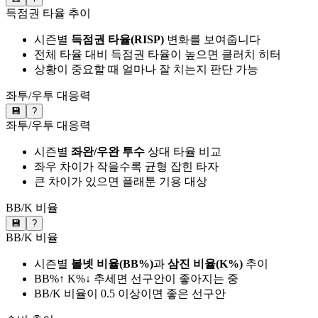
득점권 타율 추이
시즌별
득점권 타율(RISP)
변화를 보여줍니다
전체 타율 대비 득점권 타율이 높으면 클러치 히터
상황이 중요할 때 얼마나 잘 치는지 판단 가능
좌투/우투 대응력
💾
?
좌투/우투 대응력
시즌별
좌완/우완 투수
상대 타율 비교
좌우 차이가 작을수록 균형 잡힌 타자
큰 차이가 있으면 플래툰 기용 대상
BB/K 비율
💾
?
BB/K 비율
시즌별
볼넷 비율(BB%)
과
삼진 비율(K%)
추이
BB%↑ K%↓ 추세면 선구안이 좋아지는 중
BB/K 비율이 0.5 이상이면 좋은 선구안