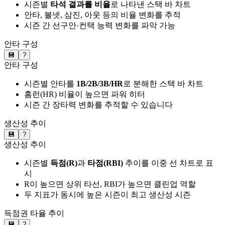
시즌별
타석 결과를 비율
로 나타낸 스택 바 차트
안타, 볼넷, 삼진, 아웃 등의 비율 변화를 추적
시즌 간 선구안·컨택 능력 변화를 파악 가능
안타 구성
💾
?
안타 구성
시즌별 안타를
1B/2B/3B/HR
로 분해한 스택 바 차트
홈런(HR) 비율이 높으면 파워 히터
시즌 간 장타력 변화를 추적할 수 있습니다
생산성 추이
💾
?
생산성 추이
시즌별
득점(R)
과
타점(RBI)
추이를 이중 선 차트로 표
시
R이 높으면 상위 타선, RBI가 높으면 클린업 역할
두 지표가 동시에 높은 시즌이 최고 생산성 시즌
득점권 타율 추이
💾
?