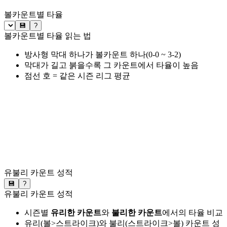
볼카운트별 타율
💾
?
볼카운트별 타율 읽는 법
방사형 막대 하나가 볼카운트 하나(0-0 ~ 3-2)
막대가 길고 붉을수록 그 카운트에서 타율이 높음
점선 호 = 같은 시즌 리그 평균
유불리 카운트 성적
💾
?
유불리 카운트 성적
시즌별
유리한 카운트
와
불리한 카운트
에서의 타율 비교
유리(볼>스트라이크)와 불리(스트라이크>볼) 카운트 성