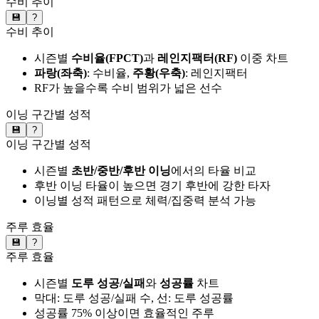
수비 추이
💾
?
수비 추이
시즌별
수비율(FPCT)
과
레인지팩터(RF)
이중 차트
파랑(좌축)
: 수비율,
주황(우축)
: 레인지팩터
RF가 높을수록 수비 범위가 넓은 선수
이닝 구간별 성적
💾
?
이닝 구간별 성적
시즌별
초반/중반/후반 이닝
에서의 타율 비교
후반 이닝 타율이 높으면 경기 후반에 강한 타자
이닝별 성적 패턴으로 체력/집중력 분석 가능
주루 효율
💾
?
주루 효율
시즌별
도루 성공/실패
와
성공률
차트
막대: 도루 성공/실패 수, 선: 도루 성공률
성공률 75% 이상이면 효율적인 주루