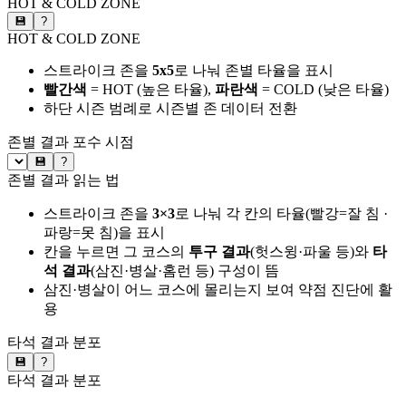
HOT & COLD ZONE
💾
?
HOT & COLD ZONE
스트라이크 존을
5x5
로 나눠 존별 타율을 표시
빨간색
= HOT (높은 타율),
파란색
= COLD (낮은 타율)
하단 시즌 범례로 시즌별 존 데이터 전환
존별 결과
포수 시점
💾
?
존별 결과 읽는 법
스트라이크 존을
3×3
로 나눠 각 칸의 타율(빨강=잘 침 ·
파랑=못 침)을 표시
칸을 누르면 그 코스의
투구 결과
(헛스윙·파울 등)와
타
석 결과
(삼진·병살·홈런 등) 구성이 뜸
삼진·병살이 어느 코스에 몰리는지 보여 약점 진단에 활
용
타석 결과 분포
💾
?
타석 결과 분포