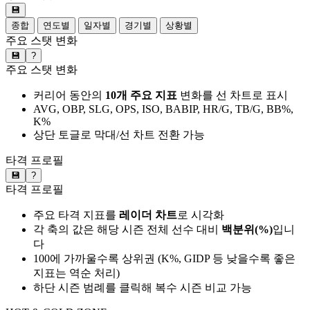
💾
종합
연도별
일자별
경기별
상황별
주요 스탯 변화
💾
?
주요 스탯 변화
커리어 동안의
10개 주요 지표
변화를 선 차트로 표시
AVG, OBP, SLG, OPS, ISO, BABIP, HR/G, TB/G, BB%,
K%
상단 토글로 막대/선 차트 전환 가능
타격 프로필
💾
?
타격 프로필
주요 타격 지표를
레이더 차트
로 시각화
각 축의 값은 해당 시즌 전체 선수 대비
백분위(%)
입니
다
100에 가까울수록 상위권 (K%, GIDP 등 낮을수록 좋은
지표는 역순 처리)
하단 시즌 범례를 클릭해 복수 시즌 비교 가능