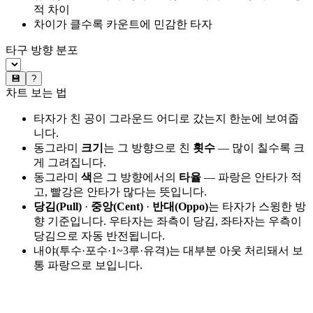
적 차이
차이가 클수록 카운트에 민감한 타자
타구 방향 분포
💾
?
차트 보는 법
타자가 친 공이 그라운드 어디로 갔는지 한눈에 보여줍
니다.
동그라미
크기
는 그 방향으로 친
횟수
— 많이 칠수록 크
게 그려집니다.
동그라미
색
은 그 방향에서의
타율
— 파랑은 안타가 적
고, 빨강은 안타가 많다는 뜻입니다.
당김(Pull)
·
중앙(Cent)
·
반대(Oppo)
는 타자가 스윙한 방
향 기준입니다. 우타자는 좌측이 당김, 좌타자는 우측이
당김으로 자동 반전됩니다.
내야(투수·포수·1~3루·유격)는 대부분 아웃 처리돼서 보
통 파랑으로 보입니다.