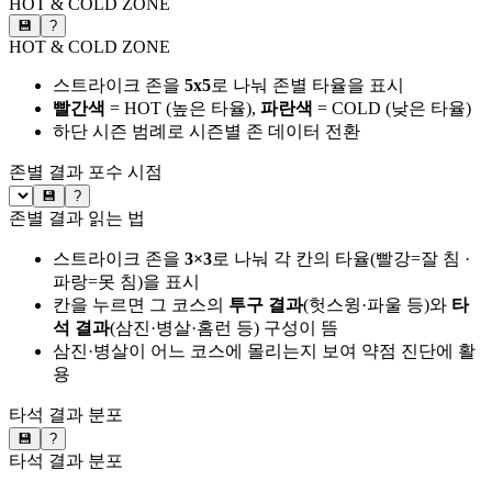
HOT & COLD ZONE
💾
?
HOT & COLD ZONE
스트라이크 존을
5x5
로 나눠 존별 타율을 표시
빨간색
= HOT (높은 타율),
파란색
= COLD (낮은 타율)
하단 시즌 범례로 시즌별 존 데이터 전환
존별 결과
포수 시점
💾
?
존별 결과 읽는 법
스트라이크 존을
3×3
로 나눠 각 칸의 타율(빨강=잘 침 ·
파랑=못 침)을 표시
칸을 누르면 그 코스의
투구 결과
(헛스윙·파울 등)와
타
석 결과
(삼진·병살·홈런 등) 구성이 뜸
삼진·병살이 어느 코스에 몰리는지 보여 약점 진단에 활
용
타석 결과 분포
💾
?
타석 결과 분포