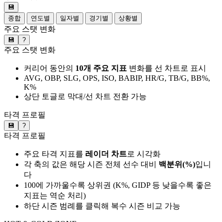
💾
종합
연도별
일자별
경기별
상황별
주요 스탯 변화
💾
?
주요 스탯 변화
커리어 동안의
10개 주요 지표
변화를 선 차트로 표시
AVG, OBP, SLG, OPS, ISO, BABIP, HR/G, TB/G, BB%,
K%
상단 토글로 막대/선 차트 전환 가능
타격 프로필
💾
?
타격 프로필
주요 타격 지표를
레이더 차트
로 시각화
각 축의 값은 해당 시즌 전체 선수 대비
백분위(%)
입니
다
100에 가까울수록 상위권 (K%, GIDP 등 낮을수록 좋은
지표는 역순 처리)
하단 시즌 범례를 클릭해 복수 시즌 비교 가능