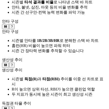
시즌별
타석 결과를 비율
로 나타낸 스택 바 차트
안타, 볼넷, 삼진, 아웃 등의 비율 변화를 추적
시즌 간 선구안·컨택 능력 변화를 파악 가능
안타 구성
💾
?
안타 구성
시즌별 안타를
1B/2B/3B/HR
로 분해한 스택 바 차트
홈런(HR) 비율이 높으면 파워 히터
시즌 간 장타력 변화를 추적할 수 있습니다
생산성 추이
💾
?
생산성 추이
시즌별
득점(R)
과
타점(RBI)
추이를 이중 선 차트로 표
시
R이 높으면 상위 타선, RBI가 높으면 클린업 역할
두 지표가 동시에 높은 시즌이 최고 생산성 시즌
득점권 타율 추이
💾
?