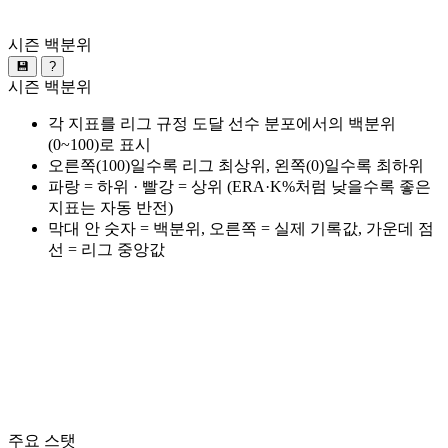
시즌 백분위
💾
?
시즌 백분위
각 지표를 리그 규정 도달 선수 분포에서의 백분위
(0~100)로 표시
오른쪽(100)일수록 리그 최상위, 왼쪽(0)일수록 최하위
파랑 = 하위 · 빨강 = 상위 (ERA·K%처럼 낮을수록 좋은
지표는 자동 반전)
막대 안 숫자 = 백분위, 오른쪽 = 실제 기록값, 가운데 점
선 = 리그 중앙값
주요 스탯