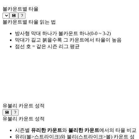
볼카운트별 타율
💾
?
볼카운트별 타율 읽는 법
방사형 막대 하나가 볼카운트 하나(0-0 ~ 3-2)
막대가 길고 붉을수록 그 카운트에서 타율이 높음
점선 호 = 같은 시즌 리그 평균
유불리 카운트 성적
💾
?
유불리 카운트 성적
시즌별
유리한 카운트
와
불리한 카운트
에서의 타율 비교
유리(볼>스트라이크)와 불리(스트라이크>볼) 카운트 성