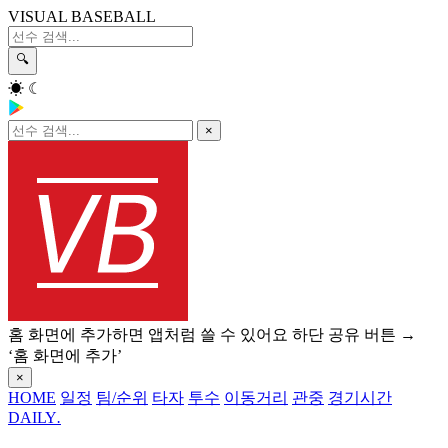
VISUAL BASEBALL
🔍
☀
☾
×
홈 화면에 추가하면 앱처럼 쓸 수 있어요
하단 공유 버튼 →
‘홈 화면에 추가’
×
HOME
일정
팀/순위
타자
투수
이동거리
관중
경기시간
DAILY
.