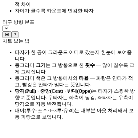
적 차이
차이가 클수록 카운트에 민감한 타자
타구 방향 분포
💾
?
차트 보는 법
타자가 친 공이 그라운드 어디로 갔는지 한눈에 보여줍
니다.
동그라미
크기
는 그 방향으로 친
횟수
— 많이 칠수록 크
게 그려집니다.
동그라미
색
은 그 방향에서의
타율
— 파랑은 안타가 적
고, 빨강은 안타가 많다는 뜻입니다.
당김(Pull)
·
중앙(Cent)
·
반대(Oppo)
는 타자가 스윙한 방
향 기준입니다. 우타자는 좌측이 당김, 좌타자는 우측이
당김으로 자동 반전됩니다.
내야(투수·포수·1~3루·유격)는 대부분 아웃 처리돼서 보
통 파랑으로 보입니다.