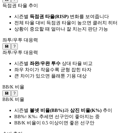
득점권 타율 추이
시즌별
득점권 타율(RISP)
변화를 보여줍니다
전체 타율 대비 득점권 타율이 높으면 클러치 히터
상황이 중요할 때 얼마나 잘 치는지 판단 가능
좌투/우투 대응력
💾
?
좌투/우투 대응력
시즌별
좌완/우완 투수
상대 타율 비교
좌우 차이가 작을수록 균형 잡힌 타자
큰 차이가 있으면 플래툰 기용 대상
BB/K 비율
💾
?
BB/K 비율
시즌별
볼넷 비율(BB%)
과
삼진 비율(K%)
추이
BB%↑ K%↓ 추세면 선구안이 좋아지는 중
BB/K 비율이 0.5 이상이면 좋은 선구안