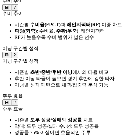
수비 추이
💾
?
수비 추이
시즌별
수비율(FPCT)
과
레인지팩터(RF)
이중 차트
파랑(좌축)
: 수비율,
주황(우축)
: 레인지팩터
RF가 높을수록 수비 범위가 넓은 선수
이닝 구간별 성적
💾
?
이닝 구간별 성적
시즌별
초반/중반/후반 이닝
에서의 타율 비교
후반 이닝 타율이 높으면 경기 후반에 강한 타자
이닝별 성적 패턴으로 체력/집중력 분석 가능
주루 효율
💾
?
주루 효율
시즌별
도루 성공/실패
와
성공률
차트
막대: 도루 성공/실패 수, 선: 도루 성공률
성공률 75% 이상이면 효율적인 주루