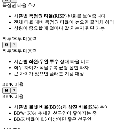
득점권 타율 추이
시즌별
득점권 타율(RISP)
변화를 보여줍니다
전체 타율 대비 득점권 타율이 높으면 클러치 히터
상황이 중요할 때 얼마나 잘 치는지 판단 가능
좌투/우투 대응력
💾
?
좌투/우투 대응력
시즌별
좌완/우완 투수
상대 타율 비교
좌우 차이가 작을수록 균형 잡힌 타자
큰 차이가 있으면 플래툰 기용 대상
BB/K 비율
💾
?
BB/K 비율
시즌별
볼넷 비율(BB%)
과
삼진 비율(K%)
추이
BB%↑ K%↓ 추세면 선구안이 좋아지는 중
BB/K 비율이 0.5 이상이면 좋은 선구안