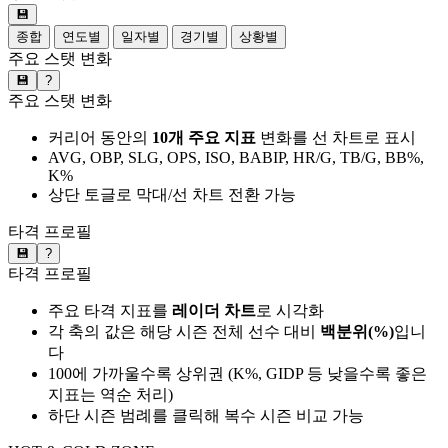
💾
종합
연도별
일자별
경기별
상황별
주요 스탯 변화
💾
?
주요 스탯 변화
커리어 동안의
10개 주요 지표
변화를 선 차트로 표시
AVG, OBP, SLG, OPS, ISO, BABIP, HR/G, TB/G, BB%,
K%
상단 토글로 막대/선 차트 전환 가능
타격 프로필
💾
?
타격 프로필
주요 타격 지표를
레이더 차트
로 시각화
각 축의 값은 해당 시즌 전체 선수 대비
백분위(%)
입니
다
100에 가까울수록 상위권 (K%, GIDP 등 낮을수록 좋은
지표는 역순 처리)
하단 시즌 범례를 클릭해 복수 시즌 비교 가능