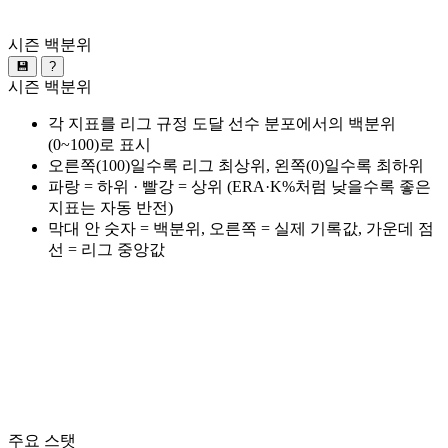
시즌 백분위
💾
?
시즌 백분위
각 지표를 리그 규정 도달 선수 분포에서의 백분위
(0~100)로 표시
오른쪽(100)일수록 리그 최상위, 왼쪽(0)일수록 최하위
파랑 = 하위 · 빨강 = 상위 (ERA·K%처럼 낮을수록 좋은
지표는 자동 반전)
막대 안 숫자 = 백분위, 오른쪽 = 실제 기록값, 가운데 점
선 = 리그 중앙값
주요 스탯