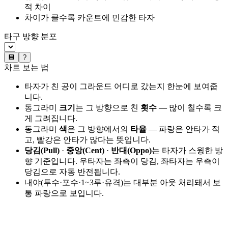
적 차이
차이가 클수록 카운트에 민감한 타자
타구 방향 분포
💾
?
차트 보는 법
타자가 친 공이 그라운드 어디로 갔는지 한눈에 보여줍
니다.
동그라미
크기
는 그 방향으로 친
횟수
— 많이 칠수록 크
게 그려집니다.
동그라미
색
은 그 방향에서의
타율
— 파랑은 안타가 적
고, 빨강은 안타가 많다는 뜻입니다.
당김(Pull)
·
중앙(Cent)
·
반대(Oppo)
는 타자가 스윙한 방
향 기준입니다. 우타자는 좌측이 당김, 좌타자는 우측이
당김으로 자동 반전됩니다.
내야(투수·포수·1~3루·유격)는 대부분 아웃 처리돼서 보
통 파랑으로 보입니다.