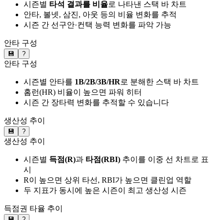
시즌별
타석 결과를 비율
로 나타낸 스택 바 차트
안타, 볼넷, 삼진, 아웃 등의 비율 변화를 추적
시즌 간 선구안·컨택 능력 변화를 파악 가능
안타 구성
💾
?
안타 구성
시즌별 안타를
1B/2B/3B/HR
로 분해한 스택 바 차트
홈런(HR) 비율이 높으면 파워 히터
시즌 간 장타력 변화를 추적할 수 있습니다
생산성 추이
💾
?
생산성 추이
시즌별
득점(R)
과
타점(RBI)
추이를 이중 선 차트로 표
시
R이 높으면 상위 타선, RBI가 높으면 클린업 역할
두 지표가 동시에 높은 시즌이 최고 생산성 시즌
득점권 타율 추이
💾
?