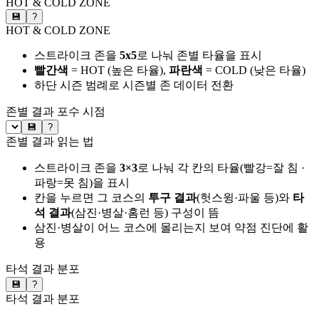
HOT & COLD ZONE
💾
?
HOT & COLD ZONE
스트라이크 존을
5x5
로 나눠 존별 타율을 표시
빨간색
= HOT (높은 타율),
파란색
= COLD (낮은 타율)
하단 시즌 범례로 시즌별 존 데이터 전환
존별 결과
포수 시점
💾
?
존별 결과 읽는 법
스트라이크 존을
3×3
로 나눠 각 칸의 타율(빨강=잘 침 ·
파랑=못 침)을 표시
칸을 누르면 그 코스의
투구 결과
(헛스윙·파울 등)와
타
석 결과
(삼진·병살·홈런 등) 구성이 뜸
삼진·병살이 어느 코스에 몰리는지 보여 약점 진단에 활
용
타석 결과 분포
💾
?
타석 결과 분포