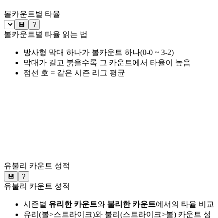
볼카운트별 타율
💾
?
볼카운트별 타율 읽는 법
방사형 막대 하나가 볼카운트 하나(0-0 ~ 3-2)
막대가 길고 붉을수록 그 카운트에서 타율이 높음
점선 호 = 같은 시즌 리그 평균
유불리 카운트 성적
💾
?
유불리 카운트 성적
시즌별
유리한 카운트
와
불리한 카운트
에서의 타율 비교
유리(볼>스트라이크)와 불리(스트라이크>볼) 카운트 성