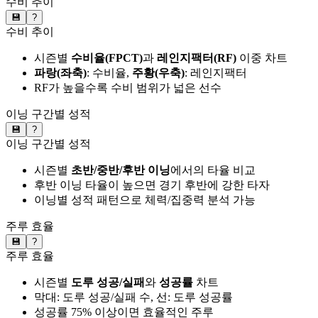
수비 추이
💾
?
수비 추이
시즌별
수비율(FPCT)
과
레인지팩터(RF)
이중 차트
파랑(좌축)
: 수비율,
주황(우축)
: 레인지팩터
RF가 높을수록 수비 범위가 넓은 선수
이닝 구간별 성적
💾
?
이닝 구간별 성적
시즌별
초반/중반/후반 이닝
에서의 타율 비교
후반 이닝 타율이 높으면 경기 후반에 강한 타자
이닝별 성적 패턴으로 체력/집중력 분석 가능
주루 효율
💾
?
주루 효율
시즌별
도루 성공/실패
와
성공률
차트
막대: 도루 성공/실패 수, 선: 도루 성공률
성공률 75% 이상이면 효율적인 주루