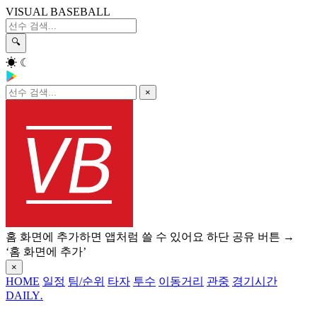
VISUAL BASEBALL
🔍
☀
☾
×
홈 화면에 추가하면 앱처럼 쓸 수 있어요
하단 공유 버튼 →
‘홈 화면에 추가’
×
HOME
일정
팀/순위
타자
투수
이동거리
관중
경기시간
DAILY
.