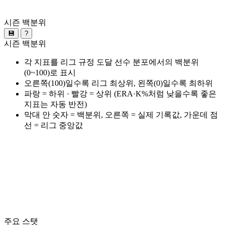
시즌 백분위
💾
?
시즌 백분위
각 지표를 리그 규정 도달 선수 분포에서의 백분위
(0~100)로 표시
오른쪽(100)일수록 리그 최상위, 왼쪽(0)일수록 최하위
파랑 = 하위 · 빨강 = 상위 (ERA·K%처럼 낮을수록 좋은
지표는 자동 반전)
막대 안 숫자 = 백분위, 오른쪽 = 실제 기록값, 가운데 점
선 = 리그 중앙값
주요 스탯