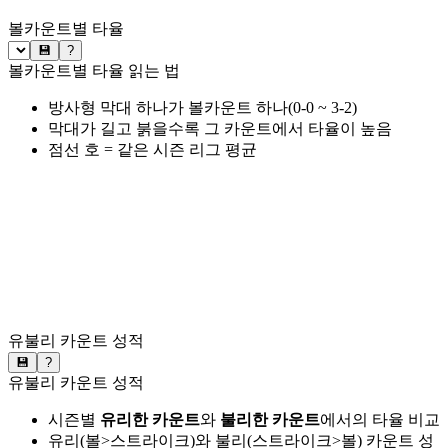
볼카운트별 타율
💾
?
볼카운트별 타율 읽는 법
방사형 막대 하나가 볼카운트 하나(0-0 ~ 3-2)
막대가 길고 붉을수록 그 카운트에서 타율이 높음
점선 호 = 같은 시즌 리그 평균
유불리 카운트 성적
💾
?
유불리 카운트 성적
시즌별
유리한 카운트
와
불리한 카운트
에서의 타율 비교
유리(볼>스트라이크)와 불리(스트라이크>볼) 카운트 성