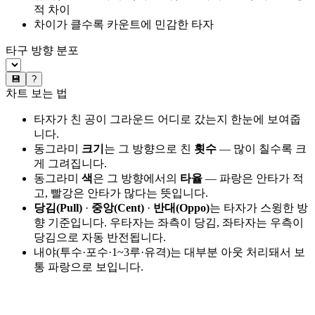
적 차이
차이가 클수록 카운트에 민감한 타자
타구 방향 분포
💾
?
차트 보는 법
타자가 친 공이 그라운드 어디로 갔는지 한눈에 보여줍
니다.
동그라미
크기
는 그 방향으로 친
횟수
— 많이 칠수록 크
게 그려집니다.
동그라미
색
은 그 방향에서의
타율
— 파랑은 안타가 적
고, 빨강은 안타가 많다는 뜻입니다.
당김(Pull)
·
중앙(Cent)
·
반대(Oppo)
는 타자가 스윙한 방
향 기준입니다. 우타자는 좌측이 당김, 좌타자는 우측이
당김으로 자동 반전됩니다.
내야(투수·포수·1~3루·유격)는 대부분 아웃 처리돼서 보
통 파랑으로 보입니다.