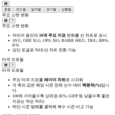
💾
종합
연도별
일자별
경기별
상황별
주요 스탯 변화
💾
?
주요 스탯 변화
커리어 동안의
10개 주요 지표
변화를 선 차트로 표시
AVG, OBP, SLG, OPS, ISO, BABIP, HR/G, TB/G, BB%,
K%
상단 토글로 막대/선 차트 전환 가능
타격 프로필
💾
?
타격 프로필
주요 타격 지표를
레이더 차트
로 시각화
각 축의 값은 해당 시즌 전체 선수 대비
백분위(%)
입니
다
100에 가까울수록 상위권 (K%, GIDP 등 낮을수록 좋은
지표는 역순 처리)
하단 시즌 범례를 클릭해 복수 시즌 비교 가능