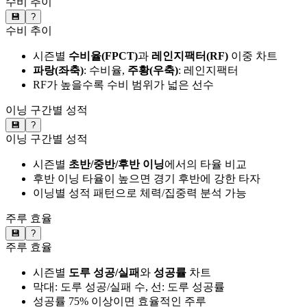
수비 추이
💾
?
수비 추이
시즌별
수비율(FPCT)
과
레인지팩터(RF)
이중 차트
파랑(좌축)
: 수비율,
주황(우축)
: 레인지팩터
RF가 높을수록 수비 범위가 넓은 선수
이닝 구간별 성적
💾
?
이닝 구간별 성적
시즌별
초반/중반/후반 이닝
에서의 타율 비교
후반 이닝 타율이 높으면 경기 후반에 강한 타자
이닝별 성적 패턴으로 체력/집중력 분석 가능
주루 효율
💾
?
주루 효율
시즌별
도루 성공/실패
와
성공률
차트
막대: 도루 성공/실패 수, 선: 도루 성공률
성공률 75% 이상이면 효율적인 주루