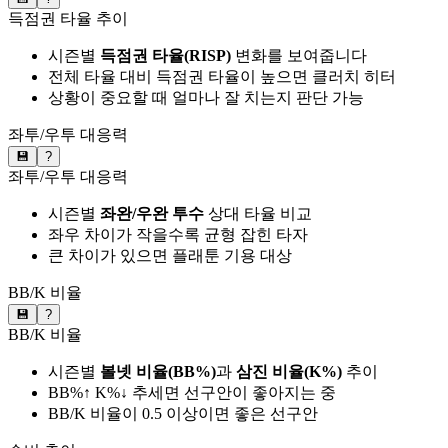
득점권 타율 추이
시즌별
득점권 타율(RISP)
변화를 보여줍니다
전체 타율 대비 득점권 타율이 높으면 클러치 히터
상황이 중요할 때 얼마나 잘 치는지 판단 가능
좌투/우투 대응력
💾
?
좌투/우투 대응력
시즌별
좌완/우완 투수
상대 타율 비교
좌우 차이가 작을수록 균형 잡힌 타자
큰 차이가 있으면 플래툰 기용 대상
BB/K 비율
💾
?
BB/K 비율
시즌별
볼넷 비율(BB%)
과
삼진 비율(K%)
추이
BB%↑ K%↓ 추세면 선구안이 좋아지는 중
BB/K 비율이 0.5 이상이면 좋은 선구안