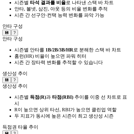
시즌별
타석 결과를 비율
로 나타낸 스택 바 차트
안타, 볼넷, 삼진, 아웃 등의 비율 변화를 추적
시즌 간 선구안·컨택 능력 변화를 파악 가능
안타 구성
💾
?
안타 구성
시즌별 안타를
1B/2B/3B/HR
로 분해한 스택 바 차트
홈런(HR) 비율이 높으면 파워 히터
시즌 간 장타력 변화를 추적할 수 있습니다
생산성 추이
💾
?
생산성 추이
시즌별
득점(R)
과
타점(RBI)
추이를 이중 선 차트로 표
시
R이 높으면 상위 타선, RBI가 높으면 클린업 역할
두 지표가 동시에 높은 시즌이 최고 생산성 시즌
득점권 타율 추이
💾
?