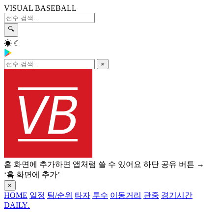
VISUAL BASEBALL
🔍
☀
☾
×
홈 화면에 추가하면 앱처럼 쓸 수 있어요
하단 공유 버튼 →
‘홈 화면에 추가’
×
HOME
일정
팀/순위
타자
투수
이동거리
관중
경기시간
DAILY
.