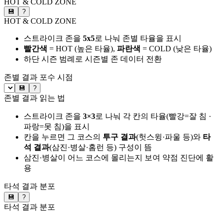
HOT & COLD ZONE
💾
?
HOT & COLD ZONE
스트라이크 존을
5x5
로 나눠 존별 타율을 표시
빨간색
= HOT (높은 타율),
파란색
= COLD (낮은 타율)
하단 시즌 범례로 시즌별 존 데이터 전환
존별 결과
포수 시점
💾
?
존별 결과 읽는 법
스트라이크 존을
3×3
로 나눠 각 칸의 타율(빨강=잘 침 ·
파랑=못 침)을 표시
칸을 누르면 그 코스의
투구 결과
(헛스윙·파울 등)와
타
석 결과
(삼진·병살·홈런 등) 구성이 뜸
삼진·병살이 어느 코스에 몰리는지 보여 약점 진단에 활
용
타석 결과 분포
💾
?
타석 결과 분포