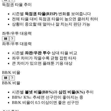
득점권 타율 추이
시즌별
득점권 타율(RISP)
변화를 보여줍니다
전체 타율 대비 득점권 타율이 높으면 클러치 히터
상황이 중요할 때 얼마나 잘 치는지 판단 가능
좌투/우투 대응력
💾
?
좌투/우투 대응력
시즌별
좌완/우완 투수
상대 타율 비교
좌우 차이가 작을수록 균형 잡힌 타자
큰 차이가 있으면 플래툰 기용 대상
BB/K 비율
💾
?
BB/K 비율
시즌별
볼넷 비율(BB%)
과
삼진 비율(K%)
추이
BB%↑ K%↓ 추세면 선구안이 좋아지는 중
BB/K 비율이 0.5 이상이면 좋은 선구안