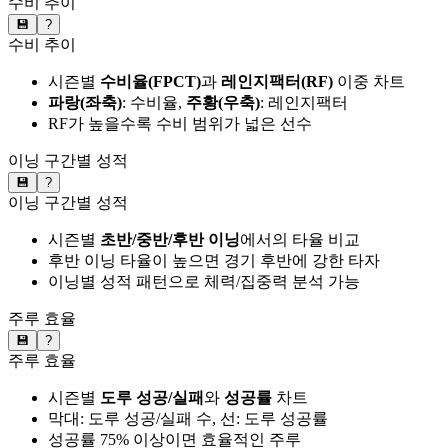
수비 추이
💾
?
수비 추이
시즌별
수비율(FPCT)
과
레인지팩터(RF)
이중 차트
파랑(좌축)
: 수비율,
주황(우축)
: 레인지팩터
RF가 높을수록 수비 범위가 넓은 선수
이닝 구간별 성적
💾
?
이닝 구간별 성적
시즌별
초반/중반/후반 이닝
에서의 타율 비교
후반 이닝 타율이 높으면 경기 후반에 강한 타자
이닝별 성적 패턴으로 체력/집중력 분석 가능
주루 효율
💾
?
주루 효율
시즌별
도루 성공/실패
와
성공률
차트
막대: 도루 성공/실패 수, 선: 도루 성공률
성공률 75% 이상이면 효율적인 주루