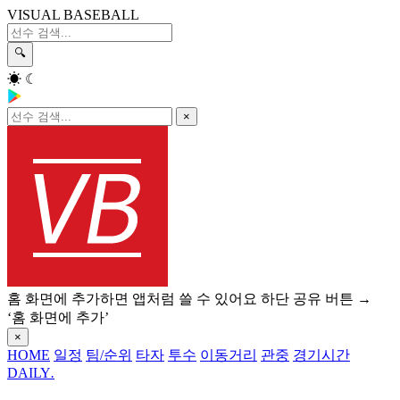
VISUAL BASEBALL
🔍
☀
☾
×
홈 화면에 추가하면 앱처럼 쓸 수 있어요
하단 공유 버튼 →
‘홈 화면에 추가’
×
HOME
일정
팀/순위
타자
투수
이동거리
관중
경기시간
DAILY
.