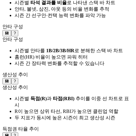
시즌별
타석 결과를 비율
로 나타낸 스택 바 차트
안타, 볼넷, 삼진, 아웃 등의 비율 변화를 추적
시즌 간 선구안·컨택 능력 변화를 파악 가능
안타 구성
💾
?
안타 구성
시즌별 안타를
1B/2B/3B/HR
로 분해한 스택 바 차트
홈런(HR) 비율이 높으면 파워 히터
시즌 간 장타력 변화를 추적할 수 있습니다
생산성 추이
💾
?
생산성 추이
시즌별
득점(R)
과
타점(RBI)
추이를 이중 선 차트로 표
시
R이 높으면 상위 타선, RBI가 높으면 클린업 역할
두 지표가 동시에 높은 시즌이 최고 생산성 시즌
득점권 타율 추이
💾
?