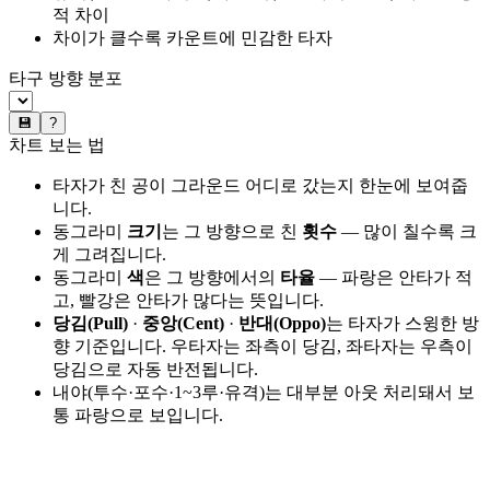
적 차이
차이가 클수록 카운트에 민감한 타자
타구 방향 분포
💾
?
차트 보는 법
타자가 친 공이 그라운드 어디로 갔는지 한눈에 보여줍
니다.
동그라미
크기
는 그 방향으로 친
횟수
— 많이 칠수록 크
게 그려집니다.
동그라미
색
은 그 방향에서의
타율
— 파랑은 안타가 적
고, 빨강은 안타가 많다는 뜻입니다.
당김(Pull)
·
중앙(Cent)
·
반대(Oppo)
는 타자가 스윙한 방
향 기준입니다. 우타자는 좌측이 당김, 좌타자는 우측이
당김으로 자동 반전됩니다.
내야(투수·포수·1~3루·유격)는 대부분 아웃 처리돼서 보
통 파랑으로 보입니다.