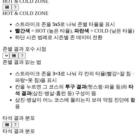
HOT & COLD ZONE
💾
?
HOT & COLD ZONE
스트라이크 존을
5x5
로 나눠 존별 타율을 표시
빨간색
= HOT (높은 타율),
파란색
= COLD (낮은 타율)
하단 시즌 범례로 시즌별 존 데이터 전환
존별 결과
포수 시점
💾
?
존별 결과 읽는 법
스트라이크 존을
3×3
로 나눠 각 칸의 타율(빨강=잘 침 ·
파랑=못 침)을 표시
칸을 누르면 그 코스의
투구 결과
(헛스윙·파울 등)와
타
석 결과
(삼진·병살·홈런 등) 구성이 뜸
삼진·병살이 어느 코스에 몰리는지 보여 약점 진단에 활
용
타석 결과 분포
💾
?
타석 결과 분포