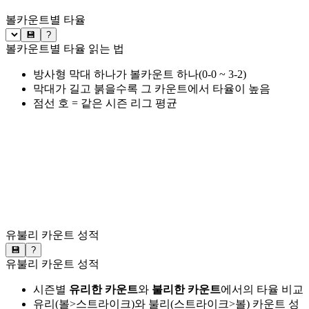
볼카운트별 타율
💾
?
볼카운트별 타율 읽는 법
방사형 막대 하나가 볼카운트 하나(0-0 ~ 3-2)
막대가 길고 붉을수록 그 카운트에서 타율이 높음
점선 호 = 같은 시즌 리그 평균
유불리 카운트 성적
💾
?
유불리 카운트 성적
시즌별
유리한 카운트
와
불리한 카운트
에서의 타율 비교
유리(볼>스트라이크)와 불리(스트라이크>볼) 카운트 성