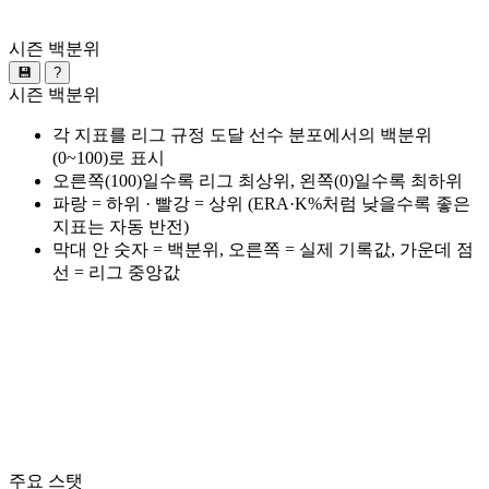
시즌 백분위
💾
?
시즌 백분위
각 지표를 리그 규정 도달 선수 분포에서의 백분위
(0~100)로 표시
오른쪽(100)일수록 리그 최상위, 왼쪽(0)일수록 최하위
파랑 = 하위 · 빨강 = 상위 (ERA·K%처럼 낮을수록 좋은
지표는 자동 반전)
막대 안 숫자 = 백분위, 오른쪽 = 실제 기록값, 가운데 점
선 = 리그 중앙값
주요 스탯