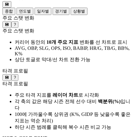
💾
종합
연도별
일자별
경기별
상황별
주요 스탯 변화
💾
?
주요 스탯 변화
커리어 동안의
10개 주요 지표
변화를 선 차트로 표시
AVG, OBP, SLG, OPS, ISO, BABIP, HR/G, TB/G, BB%,
K%
상단 토글로 막대/선 차트 전환 가능
타격 프로필
💾
?
타격 프로필
주요 타격 지표를
레이더 차트
로 시각화
각 축의 값은 해당 시즌 전체 선수 대비
백분위(%)
입니
다
100에 가까울수록 상위권 (K%, GIDP 등 낮을수록 좋은
지표는 역순 처리)
하단 시즌 범례를 클릭해 복수 시즌 비교 가능