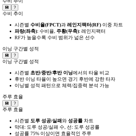
수비 추이
💾
?
수비 추이
시즌별
수비율(FPCT)
과
레인지팩터(RF)
이중 차트
파랑(좌축)
: 수비율,
주황(우축)
: 레인지팩터
RF가 높을수록 수비 범위가 넓은 선수
이닝 구간별 성적
💾
?
이닝 구간별 성적
시즌별
초반/중반/후반 이닝
에서의 타율 비교
후반 이닝 타율이 높으면 경기 후반에 강한 타자
이닝별 성적 패턴으로 체력/집중력 분석 가능
주루 효율
💾
?
주루 효율
시즌별
도루 성공/실패
와
성공률
차트
막대: 도루 성공/실패 수, 선: 도루 성공률
성공률 75% 이상이면 효율적인 주루