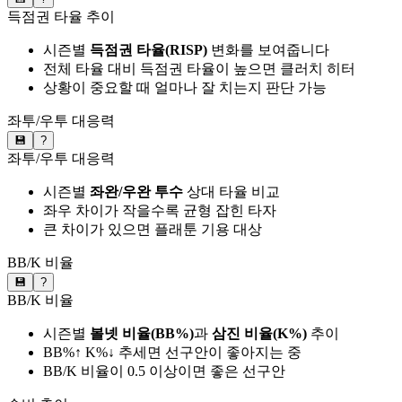
득점권 타율 추이
시즌별
득점권 타율(RISP)
변화를 보여줍니다
전체 타율 대비 득점권 타율이 높으면 클러치 히터
상황이 중요할 때 얼마나 잘 치는지 판단 가능
좌투/우투 대응력
💾
?
좌투/우투 대응력
시즌별
좌완/우완 투수
상대 타율 비교
좌우 차이가 작을수록 균형 잡힌 타자
큰 차이가 있으면 플래툰 기용 대상
BB/K 비율
💾
?
BB/K 비율
시즌별
볼넷 비율(BB%)
과
삼진 비율(K%)
추이
BB%↑ K%↓ 추세면 선구안이 좋아지는 중
BB/K 비율이 0.5 이상이면 좋은 선구안