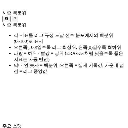
시즌 백분위
💾
?
시즌 백분위
각 지표를 리그 규정 도달 선수 분포에서의 백분위
(0~100)로 표시
오른쪽(100)일수록 리그 최상위, 왼쪽(0)일수록 최하위
파랑 = 하위 · 빨강 = 상위 (ERA·K%처럼 낮을수록 좋은
지표는 자동 반전)
막대 안 숫자 = 백분위, 오른쪽 = 실제 기록값, 가운데 점
선 = 리그 중앙값
주요 스탯