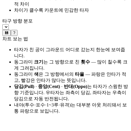
적 차이
차이가 클수록 카운트에 민감한 타자
타구 방향 분포
💾
?
차트 보는 법
타자가 친 공이 그라운드 어디로 갔는지 한눈에 보여줍
니다.
동그라미
크기
는 그 방향으로 친
횟수
— 많이 칠수록 크
게 그려집니다.
동그라미
색
은 그 방향에서의
타율
— 파랑은 안타가 적
고, 빨강은 안타가 많다는 뜻입니다.
당김(Pull)
·
중앙(Cent)
·
반대(Oppo)
는 타자가 스윙한 방
향 기준입니다. 우타자는 좌측이 당김, 좌타자는 우측이
당김으로 자동 반전됩니다.
내야(투수·포수·1~3루·유격)는 대부분 아웃 처리돼서 보
통 파랑으로 보입니다.