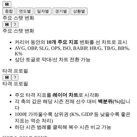
💾
종합
연도별
일자별
경기별
상황별
주요 스탯 변화
💾
?
주요 스탯 변화
커리어 동안의
10개 주요 지표
변화를 선 차트로 표시
AVG, OBP, SLG, OPS, ISO, BABIP, HR/G, TB/G, BB%,
K%
상단 토글로 막대/선 차트 전환 가능
타격 프로필
💾
?
타격 프로필
주요 타격 지표를
레이더 차트
로 시각화
각 축의 값은 해당 시즌 전체 선수 대비
백분위(%)
입니
다
100에 가까울수록 상위권 (K%, GIDP 등 낮을수록 좋은
지표는 역순 처리)
하단 시즌 범례를 클릭해 복수 시즌 비교 가능