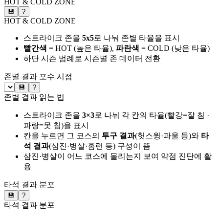
HOT & COLD ZONE
💾
?
HOT & COLD ZONE
스트라이크 존을
5x5
로 나눠 존별 타율을 표시
빨간색
= HOT (높은 타율),
파란색
= COLD (낮은 타율)
하단 시즌 범례로 시즌별 존 데이터 전환
존별 결과
포수 시점
💾
?
존별 결과 읽는 법
스트라이크 존을
3×3
로 나눠 각 칸의 타율(빨강=잘 침 ·
파랑=못 침)을 표시
칸을 누르면 그 코스의
투구 결과
(헛스윙·파울 등)와
타
석 결과
(삼진·병살·홈런 등) 구성이 뜸
삼진·병살이 어느 코스에 몰리는지 보여 약점 진단에 활
용
타석 결과 분포
💾
?
타석 결과 분포