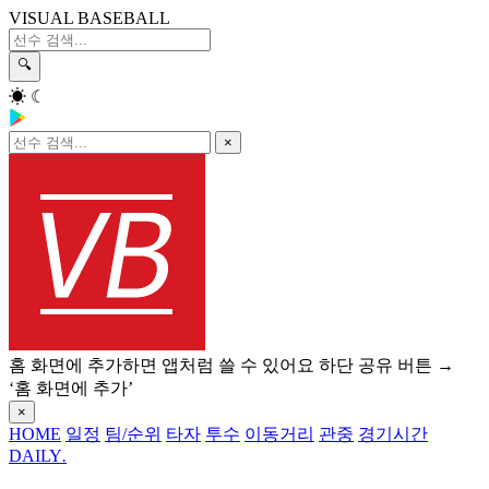
VISUAL BASEBALL
🔍
☀
☾
×
홈 화면에 추가하면 앱처럼 쓸 수 있어요
하단 공유 버튼 →
‘홈 화면에 추가’
×
HOME
일정
팀/순위
타자
투수
이동거리
관중
경기시간
DAILY
.