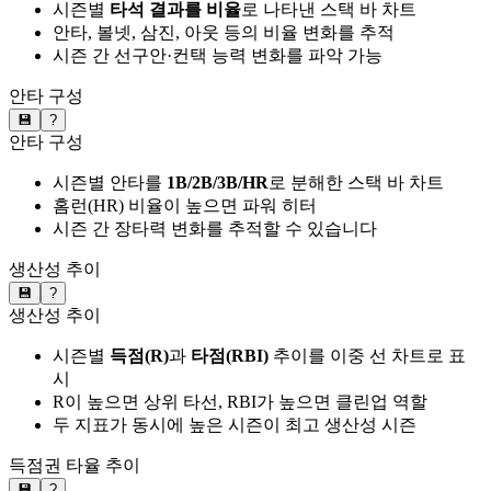
시즌별
타석 결과를 비율
로 나타낸 스택 바 차트
안타, 볼넷, 삼진, 아웃 등의 비율 변화를 추적
시즌 간 선구안·컨택 능력 변화를 파악 가능
안타 구성
💾
?
안타 구성
시즌별 안타를
1B/2B/3B/HR
로 분해한 스택 바 차트
홈런(HR) 비율이 높으면 파워 히터
시즌 간 장타력 변화를 추적할 수 있습니다
생산성 추이
💾
?
생산성 추이
시즌별
득점(R)
과
타점(RBI)
추이를 이중 선 차트로 표
시
R이 높으면 상위 타선, RBI가 높으면 클린업 역할
두 지표가 동시에 높은 시즌이 최고 생산성 시즌
득점권 타율 추이
💾
?