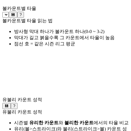
볼카운트별 타율
💾
?
볼카운트별 타율 읽는 법
방사형 막대 하나가 볼카운트 하나(0-0 ~ 3-2)
막대가 길고 붉을수록 그 카운트에서 타율이 높음
점선 호 = 같은 시즌 리그 평균
유불리 카운트 성적
💾
?
유불리 카운트 성적
시즌별
유리한 카운트
와
불리한 카운트
에서의 타율 비교
유리(볼>스트라이크)와 불리(스트라이크>볼) 카운트 성