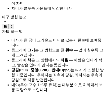
적 차이
차이가 클수록 카운트에 민감한 타자
타구 방향 분포
💾
?
차트 보는 법
타자가 친 공이 그라운드 어디로 갔는지 한눈에 보여줍
니다.
동그라미
크기
는 그 방향으로 친
횟수
— 많이 칠수록 크
게 그려집니다.
동그라미
색
은 그 방향에서의
타율
— 파랑은 안타가 적
고, 빨강은 안타가 많다는 뜻입니다.
당김(Pull)
·
중앙(Cent)
·
반대(Oppo)
는 타자가 스윙한 방
향 기준입니다. 우타자는 좌측이 당김, 좌타자는 우측이
당김으로 자동 반전됩니다.
내야(투수·포수·1~3루·유격)는 대부분 아웃 처리돼서 보
통 파랑으로 보입니다.