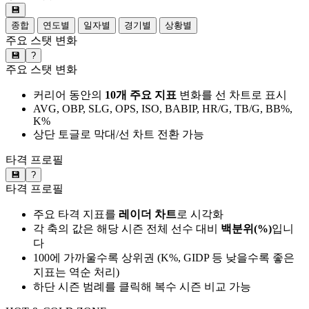
💾
종합
연도별
일자별
경기별
상황별
주요 스탯 변화
💾
?
주요 스탯 변화
커리어 동안의
10개 주요 지표
변화를 선 차트로 표시
AVG, OBP, SLG, OPS, ISO, BABIP, HR/G, TB/G, BB%,
K%
상단 토글로 막대/선 차트 전환 가능
타격 프로필
💾
?
타격 프로필
주요 타격 지표를
레이더 차트
로 시각화
각 축의 값은 해당 시즌 전체 선수 대비
백분위(%)
입니
다
100에 가까울수록 상위권 (K%, GIDP 등 낮을수록 좋은
지표는 역순 처리)
하단 시즌 범례를 클릭해 복수 시즌 비교 가능