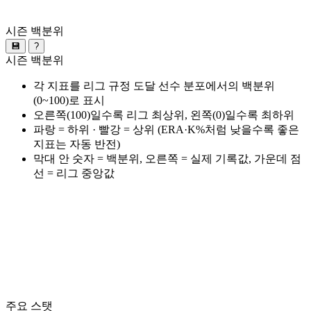
시즌 백분위
💾
?
시즌 백분위
각 지표를 리그 규정 도달 선수 분포에서의 백분위
(0~100)로 표시
오른쪽(100)일수록 리그 최상위, 왼쪽(0)일수록 최하위
파랑 = 하위 · 빨강 = 상위 (ERA·K%처럼 낮을수록 좋은
지표는 자동 반전)
막대 안 숫자 = 백분위, 오른쪽 = 실제 기록값, 가운데 점
선 = 리그 중앙값
주요 스탯