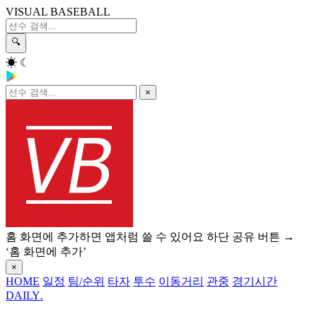
VISUAL BASEBALL
🔍
☀
☾
×
홈 화면에 추가하면 앱처럼 쓸 수 있어요
하단 공유 버튼 →
‘홈 화면에 추가’
×
HOME
일정
팀/순위
타자
투수
이동거리
관중
경기시간
DAILY
.