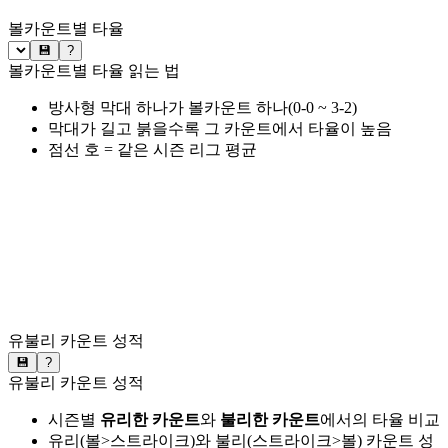
볼카운트별 타율
💾
?
볼카운트별 타율 읽는 법
방사형 막대 하나가 볼카운트 하나(0-0 ~ 3-2)
막대가 길고 붉을수록 그 카운트에서 타율이 높음
점선 호 = 같은 시즌 리그 평균
유불리 카운트 성적
💾
?
유불리 카운트 성적
시즌별
유리한 카운트
와
불리한 카운트
에서의 타율 비교
유리(볼>스트라이크)와 불리(스트라이크>볼) 카운트 성