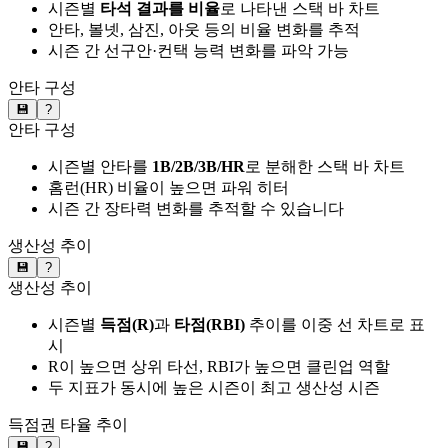
시즌별
타석 결과를 비율
로 나타낸 스택 바 차트
안타, 볼넷, 삼진, 아웃 등의 비율 변화를 추적
시즌 간 선구안·컨택 능력 변화를 파악 가능
안타 구성
💾
?
안타 구성
시즌별 안타를
1B/2B/3B/HR
로 분해한 스택 바 차트
홈런(HR) 비율이 높으면 파워 히터
시즌 간 장타력 변화를 추적할 수 있습니다
생산성 추이
💾
?
생산성 추이
시즌별
득점(R)
과
타점(RBI)
추이를 이중 선 차트로 표
시
R이 높으면 상위 타선, RBI가 높으면 클린업 역할
두 지표가 동시에 높은 시즌이 최고 생산성 시즌
득점권 타율 추이
💾
?