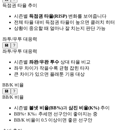
득점권 타율 추이
시즌별
득점권 타율(RISP)
변화를 보여줍니다
전체 타율 대비 득점권 타율이 높으면 클러치 히터
상황이 중요할 때 얼마나 잘 치는지 판단 가능
좌투/우투 대응력
💾
?
좌투/우투 대응력
시즌별
좌완/우완 투수
상대 타율 비교
좌우 차이가 작을수록 균형 잡힌 타자
큰 차이가 있으면 플래툰 기용 대상
BB/K 비율
💾
?
BB/K 비율
시즌별
볼넷 비율(BB%)
과
삼진 비율(K%)
추이
BB%↑ K%↓ 추세면 선구안이 좋아지는 중
BB/K 비율이 0.5 이상이면 좋은 선구안