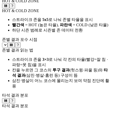
HOT & COLD ZONE
💾
?
HOT & COLD ZONE
스트라이크 존을
5x5
로 나눠 존별 타율을 표시
빨간색
= HOT (높은 타율),
파란색
= COLD (낮은 타율)
하단 시즌 범례로 시즌별 존 데이터 전환
존별 결과
포수 시점
💾
?
존별 결과 읽는 법
스트라이크 존을
3×3
로 나눠 각 칸의 타율(빨강=잘 침 ·
파랑=못 침)을 표시
칸을 누르면 그 코스의
투구 결과
(헛스윙·파울 등)와
타
석 결과
(삼진·병살·홈런 등) 구성이 뜸
삼진·병살이 어느 코스에 몰리는지 보여 약점 진단에 활
용
타석 결과 분포
💾
?
타석 결과 분포