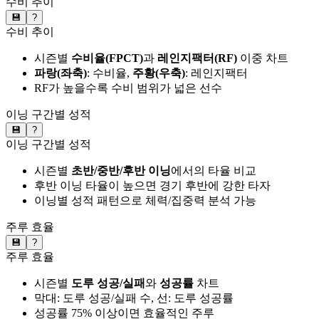
수비 추이
💾
?
수비 추이
시즌별
수비율(FPCT)
과
레인지팩터(RF)
이중 차트
파랑(좌축)
: 수비율,
주황(우축)
: 레인지팩터
RF가 높을수록 수비 범위가 넓은 선수
이닝 구간별 성적
💾
?
이닝 구간별 성적
시즌별
초반/중반/후반 이닝
에서의 타율 비교
후반 이닝 타율이 높으면 경기 후반에 강한 타자
이닝별 성적 패턴으로 체력/집중력 분석 가능
주루 효율
💾
?
주루 효율
시즌별
도루 성공/실패
와
성공률
차트
막대: 도루 성공/실패 수, 선: 도루 성공률
성공률 75% 이상이면 효율적인 주루