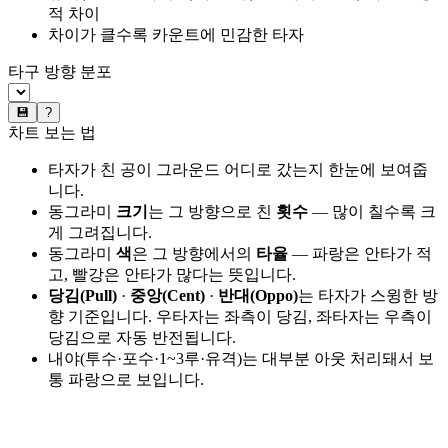
적 차이
차이가 클수록 카운트에 민감한 타자
타구 방향 분포
💾
?
차트 보는 법
타자가 친 공이 그라운드 어디로 갔는지 한눈에 보여줍
니다.
동그라미
크기
는 그 방향으로 친
횟수
— 많이 칠수록 크
게 그려집니다.
동그라미
색
은 그 방향에서의
타율
— 파랑은 안타가 적
고, 빨강은 안타가 많다는 뜻입니다.
당김(Pull)
·
중앙(Cent)
·
반대(Oppo)
는 타자가 스윙한 방
향 기준입니다. 우타자는 좌측이 당김, 좌타자는 우측이
당김으로 자동 반전됩니다.
내야(투수·포수·1~3루·유격)는 대부분 아웃 처리돼서 보
통 파랑으로 보입니다.