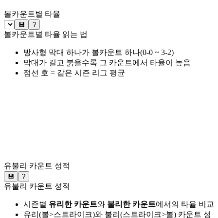
볼카운트별 타율
💾
?
볼카운트별 타율 읽는 법
방사형 막대 하나가 볼카운트 하나(0-0 ~ 3-2)
막대가 길고 붉을수록 그 카운트에서 타율이 높음
점선 호 = 같은 시즌 리그 평균
유불리 카운트 성적
💾
?
유불리 카운트 성적
시즌별
유리한 카운트
와
불리한 카운트
에서의 타율 비교
유리(볼>스트라이크)와 불리(스트라이크>볼) 카운트 성