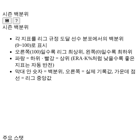
시즌 백분위
💾
?
시즌 백분위
각 지표를 리그 규정 도달 선수 분포에서의 백분위
(0~100)로 표시
오른쪽(100)일수록 리그 최상위, 왼쪽(0)일수록 최하위
파랑 = 하위 · 빨강 = 상위 (ERA·K%처럼 낮을수록 좋은
지표는 자동 반전)
막대 안 숫자 = 백분위, 오른쪽 = 실제 기록값, 가운데 점
선 = 리그 중앙값
주요 스탯