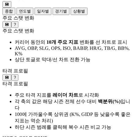
💾
종합
연도별
일자별
경기별
상황별
주요 스탯 변화
💾
?
주요 스탯 변화
커리어 동안의
10개 주요 지표
변화를 선 차트로 표시
AVG, OBP, SLG, OPS, ISO, BABIP, HR/G, TB/G, BB%,
K%
상단 토글로 막대/선 차트 전환 가능
타격 프로필
💾
?
타격 프로필
주요 타격 지표를
레이더 차트
로 시각화
각 축의 값은 해당 시즌 전체 선수 대비
백분위(%)
입니
다
100에 가까울수록 상위권 (K%, GIDP 등 낮을수록 좋은
지표는 역순 처리)
하단 시즌 범례를 클릭해 복수 시즌 비교 가능