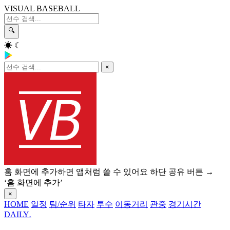
VISUAL BASEBALL
🔍
☀
☾
×
홈 화면에 추가하면 앱처럼 쓸 수 있어요
하단 공유 버튼 →
‘홈 화면에 추가’
×
HOME
일정
팀/순위
타자
투수
이동거리
관중
경기시간
DAILY
.