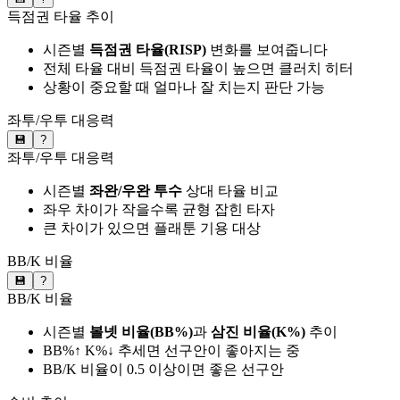
득점권 타율 추이
시즌별
득점권 타율(RISP)
변화를 보여줍니다
전체 타율 대비 득점권 타율이 높으면 클러치 히터
상황이 중요할 때 얼마나 잘 치는지 판단 가능
좌투/우투 대응력
💾
?
좌투/우투 대응력
시즌별
좌완/우완 투수
상대 타율 비교
좌우 차이가 작을수록 균형 잡힌 타자
큰 차이가 있으면 플래툰 기용 대상
BB/K 비율
💾
?
BB/K 비율
시즌별
볼넷 비율(BB%)
과
삼진 비율(K%)
추이
BB%↑ K%↓ 추세면 선구안이 좋아지는 중
BB/K 비율이 0.5 이상이면 좋은 선구안