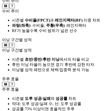
수비 추이
💾
?
수비 추이
시즌별
수비율(FPCT)
과
레인지팩터(RF)
이중 차트
파랑(좌축)
: 수비율,
주황(우축)
: 레인지팩터
RF가 높을수록 수비 범위가 넓은 선수
이닝 구간별 성적
💾
?
이닝 구간별 성적
시즌별
초반/중반/후반 이닝
에서의 타율 비교
후반 이닝 타율이 높으면 경기 후반에 강한 타자
이닝별 성적 패턴으로 체력/집중력 분석 가능
주루 효율
💾
?
주루 효율
시즌별
도루 성공/실패
와
성공률
차트
막대: 도루 성공/실패 수, 선: 도루 성공률
성공률 75% 이상이면 효율적인 주루