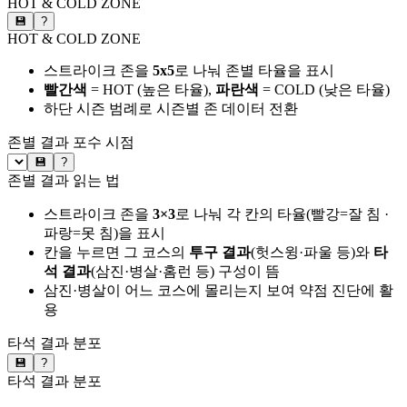
HOT & COLD ZONE
💾
?
HOT & COLD ZONE
스트라이크 존을
5x5
로 나눠 존별 타율을 표시
빨간색
= HOT (높은 타율),
파란색
= COLD (낮은 타율)
하단 시즌 범례로 시즌별 존 데이터 전환
존별 결과
포수 시점
💾
?
존별 결과 읽는 법
스트라이크 존을
3×3
로 나눠 각 칸의 타율(빨강=잘 침 ·
파랑=못 침)을 표시
칸을 누르면 그 코스의
투구 결과
(헛스윙·파울 등)와
타
석 결과
(삼진·병살·홈런 등) 구성이 뜸
삼진·병살이 어느 코스에 몰리는지 보여 약점 진단에 활
용
타석 결과 분포
💾
?
타석 결과 분포