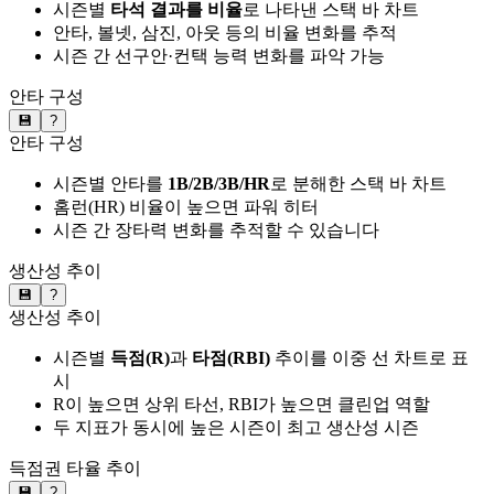
시즌별
타석 결과를 비율
로 나타낸 스택 바 차트
안타, 볼넷, 삼진, 아웃 등의 비율 변화를 추적
시즌 간 선구안·컨택 능력 변화를 파악 가능
안타 구성
💾
?
안타 구성
시즌별 안타를
1B/2B/3B/HR
로 분해한 스택 바 차트
홈런(HR) 비율이 높으면 파워 히터
시즌 간 장타력 변화를 추적할 수 있습니다
생산성 추이
💾
?
생산성 추이
시즌별
득점(R)
과
타점(RBI)
추이를 이중 선 차트로 표
시
R이 높으면 상위 타선, RBI가 높으면 클린업 역할
두 지표가 동시에 높은 시즌이 최고 생산성 시즌
득점권 타율 추이
💾
?