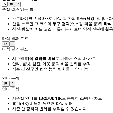
💾
?
존별 결과 읽는 법
스트라이크 존을
3×3
로 나눠 각 칸의 타율(빨강=잘 침 · 
칸을 누르면 그 코스의
투구 결과
(헛스윙·파울 등)와
타석
삼진·병살이 어느 코스에 몰리는지 보여 약점 진단에 활
타석 결과 분포
💾
?
타석 결과 분포
시즌별
타석 결과를 비율
로 나타낸 스택 바 차트
안타, 볼넷, 삼진, 아웃 등의 비율 변화를 추적
시즌 간 선구안·컨택 능력 변화를 파악 가능
안타 구성
💾
?
안타 구성
시즌별 안타를
1B/2B/3B/HR
로 분해한 스택 바 차트
홈런(HR) 비율이 높으면 파워 히터
시즌 간 장타력 변화를 추적할 수 있습니다