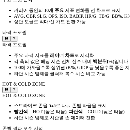
커리어 동안의
10개 주요 지표
변화를 선 차트로 표시
AVG, OBP, SLG, OPS, ISO, BABIP, HR/G, TB/G, BB%, K
상단 토글로 막대/선 차트 전환 가능
타격 프로필
💾
?
타격 프로필
주요 타격 지표를
레이더 차트
로 시각화
각 축의 값은 해당 시즌 전체 선수 대비
백분위(%)
입니다
100에 가까울수록 상위권 (K%, GIDP 등 낮을수록 좋은 
하단 시즌 범례를 클릭해 복수 시즌 비교 가능
HOT & COLD ZONE
💾
?
HOT & COLD ZONE
스트라이크 존을
5x5
로 나눠 존별 타율을 표시
빨간색
= HOT (높은 타율),
파란색
= COLD (낮은 타율)
하단 시즌 범례로 시즌별 존 데이터 전환
존별 결과
포수 시점