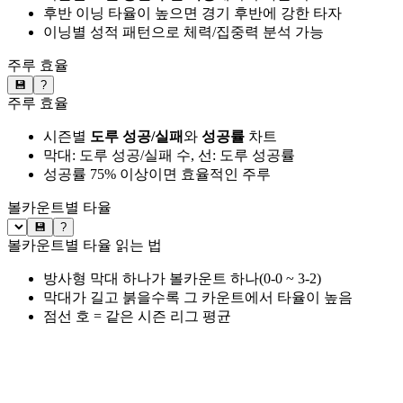
후반 이닝 타율이 높으면 경기 후반에 강한 타자
이닝별 성적 패턴으로 체력/집중력 분석 가능
주루 효율
💾
?
주루 효율
시즌별
도루 성공/실패
와
성공률
차트
막대: 도루 성공/실패 수, 선: 도루 성공률
성공률 75% 이상이면 효율적인 주루
볼카운트별 타율
💾
?
볼카운트별 타율 읽는 법
방사형 막대 하나가 볼카운트 하나(0-0 ~ 3-2)
막대가 길고 붉을수록 그 카운트에서 타율이 높음
점선 호 = 같은 시즌 리그 평균