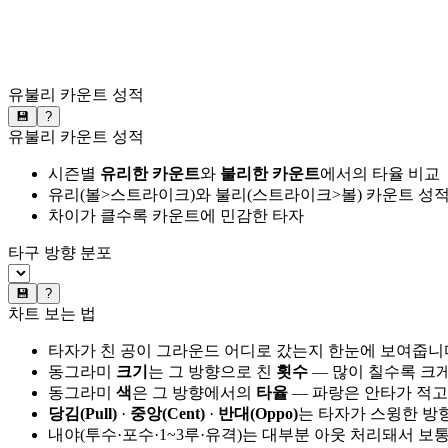
유불리 카운트 성적
💾
?
유불리 카운트 성적
시즌별
유리한 카운트
와
불리한 카운트
에서의 타율 비교
유리(볼>스트라이크)와 불리(스트라이크>볼) 카운트 성적
차이가 클수록 카운트에 민감한 타자
타구 방향 분포
💾
?
차트 보는 법
타자가 친 공이 그라운드 어디로 갔는지 한눈에 보여줍니
동그라미
크기
는 그 방향으로 친
횟수
— 많이 칠수록 크
동그라미
색
은 그 방향에서의
타율
— 파랑은 안타가 적고
당김(Pull)
·
중앙(Cent)
·
반대(Oppo)
는 타자가 스윙한 방
내야(투수·포수·1~3루·유격)는 대부분 아웃 처리돼서 보