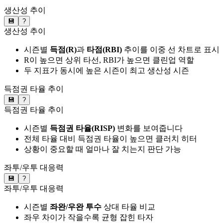
생산성 추이
💾
?
생산성 추이
시즌별
득점(R)
과
타점(RBI)
추이를 이중 선 차트로 표시
R이 높으면 상위 타선, RBI가 높으면 클린업 역할
두 지표가 동시에 높은 시즌이 최고 생산성 시즌
득점권 타율 추이
💾
?
득점권 타율 추이
시즌별
득점권 타율(RISP)
변화를 보여줍니다
전체 타율 대비 득점권 타율이 높으면 클러치 히터
상황이 중요할 때 얼마나 잘 치는지 판단 가능
좌투/우투 대응력
💾
?
좌투/우투 대응력
시즌별
좌완/우완 투수
상대 타율 비교
좌우 차이가 작을수록 균형 잡힌 타자