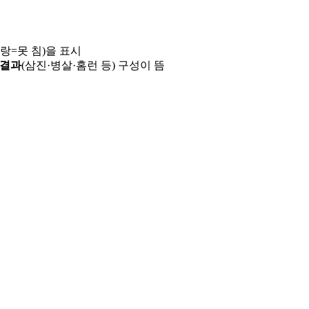
파랑=못 침)을 표시
 결과
(삼진·병살·홈런 등) 구성이 뜸
용