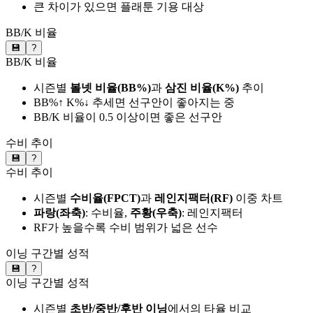
큰 차이가 있으면 플래툰 기용 대상
BB/K 비율
💾
?
BB/K 비율
시즌별
볼넷 비율(BB%)
과
삼진 비율(K%)
추이
BB%↑ K%↓ 추세면 선구안이 좋아지는 중
BB/K 비율이 0.5 이상이면 좋은 선구안
수비 추이
💾
?
수비 추이
시즌별
수비율(FPCT)
과
레인지팩터(RF)
이중 차트
파랑(좌축)
: 수비율,
주황(우축)
: 레인지팩터
RF가 높을수록 수비 범위가 넓은 선수
이닝 구간별 성적
💾
?
이닝 구간별 성적
시즌별
초반/중반/후반 이닝
에서의 타율 비교