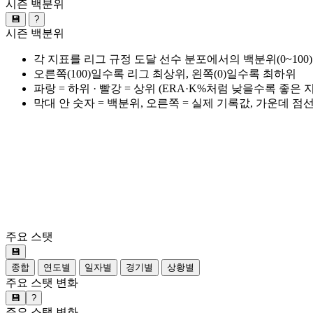
시즌 백분위
💾
?
시즌 백분위
각 지표를 리그 규정 도달 선수 분포에서의 백분위(0~100
오른쪽(100)일수록 리그 최상위, 왼쪽(0)일수록 최하위
파랑 = 하위 · 빨강 = 상위 (ERA·K%처럼 낮을수록 좋은
막대 안 숫자 = 백분위, 오른쪽 = 실제 기록값, 가운데 점
주요 스탯
💾
종합
연도별
일자별
경기별
상황별
주요 스탯 변화
💾
?
주요 스탯 변화