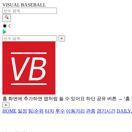
VISUAL BASEBALL
🔍
☀
☾
×
홈 화면에 추가하면 앱처럼 쓸 수 있어요
하단 공유 버튼 → ‘홈
×
HOME
일정
팀/순위
타자
투수
이동거리
관중
경기시간
DAILY