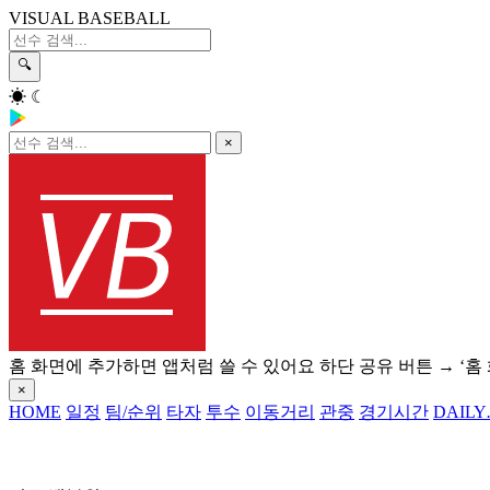
VISUAL BASEBALL
🔍
☀
☾
×
홈 화면에 추가하면 앱처럼 쓸 수 있어요
하단 공유 버튼 → ‘홈
×
HOME
일정
팀/순위
타자
투수
이동거리
관중
경기시간
DAILY