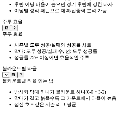
후반 이닝 타율이 높으면 경기 후반에 강한 타자
이닝별 성적 패턴으로 체력/집중력 분석 가능
주루 효율
💾
?
주루 효율
시즌별
도루 성공/실패
와
성공률
차트
막대: 도루 성공/실패 수, 선: 도루 성공률
성공률 75% 이상이면 효율적인 주루
볼카운트별 타율
💾
?
볼카운트별 타율 읽는 법
방사형 막대 하나가 볼카운트 하나(0-0 ~ 3-2)
막대가 길고 붉을수록 그 카운트에서 타율이 높음
점선 호 = 같은 시즌 리그 평균