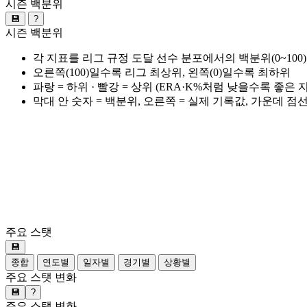
시즌 백분위
💾
?
시즌 백분위
각 지표를 리그 규정 도달 선수 분포에서의 백분위(0~100
오른쪽(100)일수록 리그 최상위, 왼쪽(0)일수록 최하위
파랑 = 하위 · 빨강 = 상위 (ERA·K%처럼 낮을수록 좋은
막대 안 숫자 = 백분위, 오른쪽 = 실제 기록값, 가운데 점
주요 스탯
💾
종합
연도별
일자별
경기별
상황별
주요 스탯 변화
💾
?
주요 스탯 변화