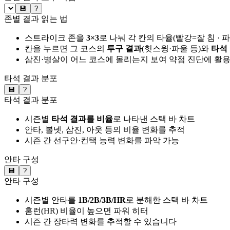
💾
?
존별 결과 읽는 법
스트라이크 존을
3×3
로 나눠 각 칸의 타율(빨강=잘 침 · 
칸을 누르면 그 코스의
투구 결과
(헛스윙·파울 등)와
타석
삼진·병살이 어느 코스에 몰리는지 보여 약점 진단에 활
타석 결과 분포
💾
?
타석 결과 분포
시즌별
타석 결과를 비율
로 나타낸 스택 바 차트
안타, 볼넷, 삼진, 아웃 등의 비율 변화를 추적
시즌 간 선구안·컨택 능력 변화를 파악 가능
안타 구성
💾
?
안타 구성
시즌별 안타를
1B/2B/3B/HR
로 분해한 스택 바 차트
홈런(HR) 비율이 높으면 파워 히터
시즌 간 장타력 변화를 추적할 수 있습니다