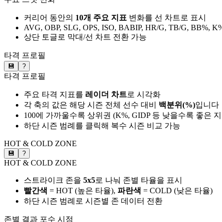
커리어 동안의
10개 주요 지표
변화를 선 차트로 표시
AVG, OBP, SLG, OPS, ISO, BABIP, HR/G, TB/G, BB%, K
상단 토글로 막대/선 차트 전환 가능
타격 프로필
💾
?
타격 프로필
주요 타격 지표를
레이더 차트
로 시각화
각 축의 값은 해당 시즌 전체 선수 대비
백분위(%)
입니다
100에 가까울수록 상위권 (K%, GIDP 등 낮을수록 좋은 
하단 시즌 범례를 클릭해 복수 시즌 비교 가능
HOT & COLD ZONE
💾
?
HOT & COLD ZONE
스트라이크 존을
5x5
로 나눠 존별 타율을 표시
빨간색
= HOT (높은 타율),
파란색
= COLD (낮은 타율)
하단 시즌 범례로 시즌별 존 데이터 전환
존별 결과
포수 시점