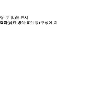
파랑=못 침)을 표시
 결과
(삼진·병살·홈런 등) 구성이 뜸
용