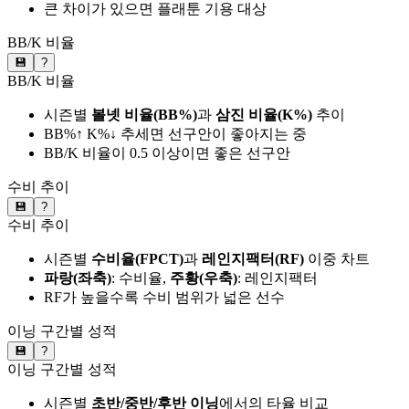
큰 차이가 있으면 플래툰 기용 대상
BB/K 비율
💾
?
BB/K 비율
시즌별
볼넷 비율(BB%)
과
삼진 비율(K%)
추이
BB%↑ K%↓ 추세면 선구안이 좋아지는 중
BB/K 비율이 0.5 이상이면 좋은 선구안
수비 추이
💾
?
수비 추이
시즌별
수비율(FPCT)
과
레인지팩터(RF)
이중 차트
파랑(좌축)
: 수비율,
주황(우축)
: 레인지팩터
RF가 높을수록 수비 범위가 넓은 선수
이닝 구간별 성적
💾
?
이닝 구간별 성적
시즌별
초반/중반/후반 이닝
에서의 타율 비교