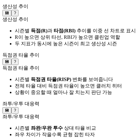
생산성 추이
💾
?
생산성 추이
시즌별
득점(R)
과
타점(RBI)
추이를 이중 선 차트로 표시
R이 높으면 상위 타선, RBI가 높으면 클린업 역할
두 지표가 동시에 높은 시즌이 최고 생산성 시즌
득점권 타율 추이
💾
?
득점권 타율 추이
시즌별
득점권 타율(RISP)
변화를 보여줍니다
전체 타율 대비 득점권 타율이 높으면 클러치 히터
상황이 중요할 때 얼마나 잘 치는지 판단 가능
좌투/우투 대응력
💾
?
좌투/우투 대응력
시즌별
좌완/우완 투수
상대 타율 비교
좌우 차이가 작을수록 균형 잡힌 타자