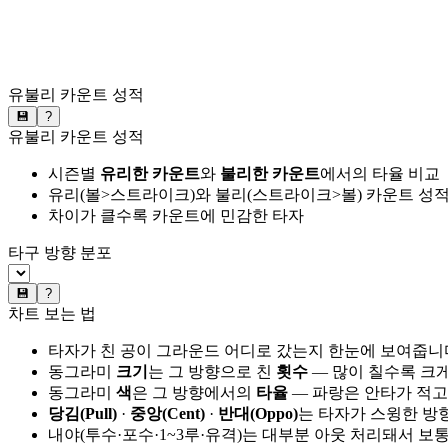
유불리 카운트 성적
💾
?
유불리 카운트 성적
시즌별
유리한 카운트
와
불리한 카운트
에서의 타율 비교
유리(볼>스트라이크)와 불리(스트라이크>볼) 카운트 성적
차이가 클수록 카운트에 민감한 타자
타구 방향 분포
💾
?
차트 보는 법
타자가 친 공이 그라운드 어디로 갔는지 한눈에 보여줍니
동그라미
크기
는 그 방향으로 친
횟수
— 많이 칠수록 크
동그라미
색
은 그 방향에서의
타율
— 파랑은 안타가 적고
당김(Pull)
·
중앙(Cent)
·
반대(Oppo)
는 타자가 스윙한 방
내야(투수·포수·1~3루·유격)는 대부분 아웃 처리돼서 보