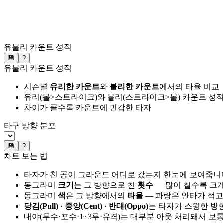
유불리 카운트 성적
💾
?
유불리 카운트 성적
시즌별
유리한 카운트
와
불리한 카운트
에서의 타율 비교
유리(볼>스트라이크)와 불리(스트라이크>볼) 카운트 성적
차이가 클수록 카운트에 민감한 타자
타구 방향 분포
💾
?
차트 보는 법
타자가 친 공이 그라운드 어디로 갔는지 한눈에 보여줍니
동그라미
크기
는 그 방향으로 친
횟수
— 많이 칠수록 크
동그라미
색
은 그 방향에서의
타율
— 파랑은 안타가 적고
당김(Pull)
·
중앙(Cent)
·
반대(Oppo)
는 타자가 스윙한 방
내야(투수·포수·1~3루·유격)는 대부분 아웃 처리돼서 보