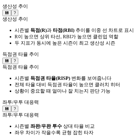
생산성 추이
💾
?
생산성 추이
시즌별
득점(R)
과
타점(RBI)
추이를 이중 선 차트로 표시
R이 높으면 상위 타선, RBI가 높으면 클린업 역할
두 지표가 동시에 높은 시즌이 최고 생산성 시즌
득점권 타율 추이
💾
?
득점권 타율 추이
시즌별
득점권 타율(RISP)
변화를 보여줍니다
전체 타율 대비 득점권 타율이 높으면 클러치 히터
상황이 중요할 때 얼마나 잘 치는지 판단 가능
좌투/우투 대응력
💾
?
좌투/우투 대응력
시즌별
좌완/우완 투수
상대 타율 비교
좌우 차이가 작을수록 균형 잡힌 타자