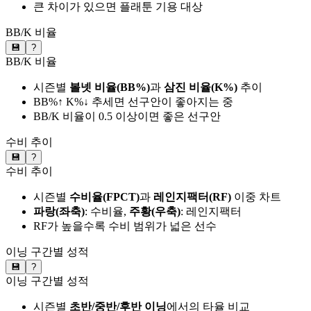
큰 차이가 있으면 플래툰 기용 대상
BB/K 비율
💾
?
BB/K 비율
시즌별
볼넷 비율(BB%)
과
삼진 비율(K%)
추이
BB%↑ K%↓ 추세면 선구안이 좋아지는 중
BB/K 비율이 0.5 이상이면 좋은 선구안
수비 추이
💾
?
수비 추이
시즌별
수비율(FPCT)
과
레인지팩터(RF)
이중 차트
파랑(좌축)
: 수비율,
주황(우축)
: 레인지팩터
RF가 높을수록 수비 범위가 넓은 선수
이닝 구간별 성적
💾
?
이닝 구간별 성적
시즌별
초반/중반/후반 이닝
에서의 타율 비교