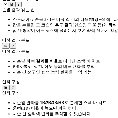
💾
?
존별 결과 읽는 법
스트라이크 존을
3×3
로 나눠 각 칸의 타율(빨강=잘 침 · 
칸을 누르면 그 코스의
투구 결과
(헛스윙·파울 등)와
타석
삼진·병살이 어느 코스에 몰리는지 보여 약점 진단에 활
타석 결과 분포
💾
?
타석 결과 분포
시즌별
타석 결과를 비율
로 나타낸 스택 바 차트
안타, 볼넷, 삼진, 아웃 등의 비율 변화를 추적
시즌 간 선구안·컨택 능력 변화를 파악 가능
안타 구성
💾
?
안타 구성
시즌별 안타를
1B/2B/3B/HR
로 분해한 스택 바 차트
홈런(HR) 비율이 높으면 파워 히터
시즌 간 장타력 변화를 추적할 수 있습니다