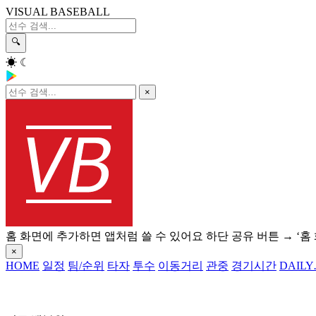
VISUAL BASEBALL
🔍
☀
☾
×
홈 화면에 추가하면 앱처럼 쓸 수 있어요
하단 공유 버튼 → ‘홈
×
HOME
일정
팀/순위
타자
투수
이동거리
관중
경기시간
DAILY