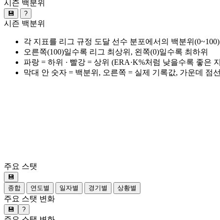
시즌 백분위
💾
?
시즌 백분위
각 지표를 리그 규정 도달 선수 분포에서의 백분위(0~100
오른쪽(100)일수록 리그 최상위, 왼쪽(0)일수록 최하위
파랑 = 하위 · 빨강 = 상위 (ERA·K%처럼 낮을수록 좋은
막대 안 숫자 = 백분위, 오른쪽 = 실제 기록값, 가운데 점
주요 스탯
💾
종합
연도별
일자별
경기별
상황별
주요 스탯 변화
💾
?
주요 스탯 변화