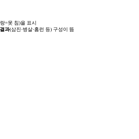
파랑=못 침)을 표시
 결과
(삼진·병살·홈런 등) 구성이 뜸
용