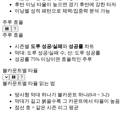
후반 이닝 타율이 높으면 경기 후반에 강한 타자
이닝별 성적 패턴으로 체력/집중력 분석 가능
주루 효율
💾
?
주루 효율
시즌별
도루 성공/실패
와
성공률
차트
막대: 도루 성공/실패 수, 선: 도루 성공률
성공률 75% 이상이면 효율적인 주루
볼카운트별 타율
💾
?
볼카운트별 타율 읽는 법
방사형 막대 하나가 볼카운트 하나(0-0 ~ 3-2)
막대가 길고 붉을수록 그 카운트에서 타율이 높음
점선 호 = 같은 시즌 리그 평균