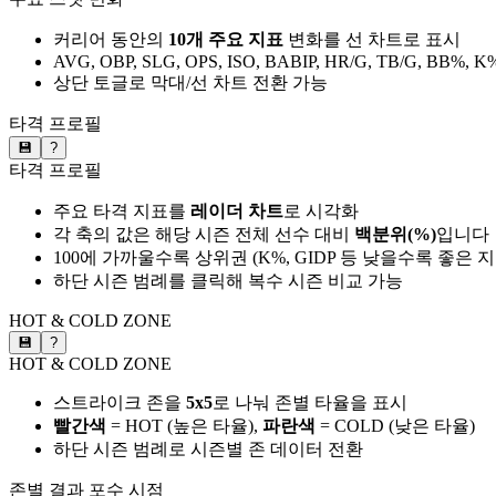
커리어 동안의
10개 주요 지표
변화를 선 차트로 표시
AVG, OBP, SLG, OPS, ISO, BABIP, HR/G, TB/G, BB%, K
상단 토글로 막대/선 차트 전환 가능
타격 프로필
💾
?
타격 프로필
주요 타격 지표를
레이더 차트
로 시각화
각 축의 값은 해당 시즌 전체 선수 대비
백분위(%)
입니다
100에 가까울수록 상위권 (K%, GIDP 등 낮을수록 좋은 
하단 시즌 범례를 클릭해 복수 시즌 비교 가능
HOT & COLD ZONE
💾
?
HOT & COLD ZONE
스트라이크 존을
5x5
로 나눠 존별 타율을 표시
빨간색
= HOT (높은 타율),
파란색
= COLD (낮은 타율)
하단 시즌 범례로 시즌별 존 데이터 전환
존별 결과
포수 시점