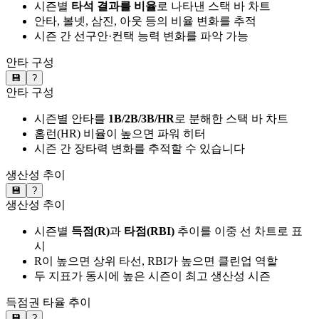
시즌별
타석 결과를 비율
로 나타낸 스택 바 차트
안타, 볼넷, 삼진, 아웃 등의 비율 변화를 추적
시즌 간 선구안·컨택 능력 변화를 파악 가능
안타 구성
💾
?
안타 구성
시즌별 안타를
1B/2B/3B/HR
로 분해한 스택 바 차트
홈런(HR) 비율이 높으면 파워 히터
시즌 간 장타력 변화를 추적할 수 있습니다
생산성 추이
💾
?
생산성 추이
시즌별
득점(R)
과
타점(RBI)
추이를 이중 선 차트로 표
시
R이 높으면 상위 타선, RBI가 높으면 클린업 역할
두 지표가 동시에 높은 시즌이 최고 생산성 시즌
득점권 타율 추이
💾
?