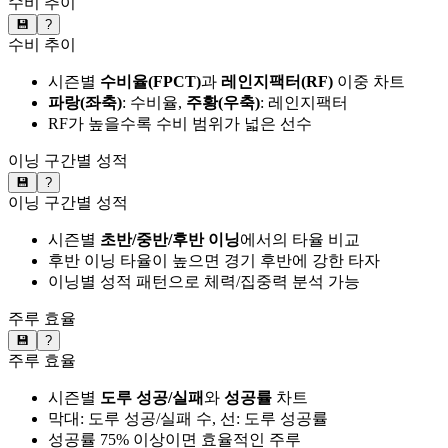
수비 추이
💾
?
수비 추이
시즌별
수비율(FPCT)
과
레인지팩터(RF)
이중 차트
파랑(좌축)
: 수비율,
주황(우축)
: 레인지팩터
RF가 높을수록 수비 범위가 넓은 선수
이닝 구간별 성적
💾
?
이닝 구간별 성적
시즌별
초반/중반/후반 이닝
에서의 타율 비교
후반 이닝 타율이 높으면 경기 후반에 강한 타자
이닝별 성적 패턴으로 체력/집중력 분석 가능
주루 효율
💾
?
주루 효율
시즌별
도루 성공/실패
와
성공률
차트
막대: 도루 성공/실패 수, 선: 도루 성공률
성공률 75% 이상이면 효율적인 주루