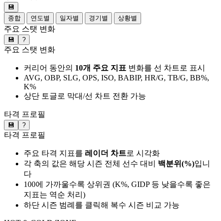
💾
종합
연도별
일자별
경기별
상황별
주요 스탯 변화
💾
?
주요 스탯 변화
커리어 동안의
10개 주요 지표
변화를 선 차트로 표시
AVG, OBP, SLG, OPS, ISO, BABIP, HR/G, TB/G, BB%,
K%
상단 토글로 막대/선 차트 전환 가능
타격 프로필
💾
?
타격 프로필
주요 타격 지표를
레이더 차트
로 시각화
각 축의 값은 해당 시즌 전체 선수 대비
백분위(%)
입니
다
100에 가까울수록 상위권 (K%, GIDP 등 낮을수록 좋은
지표는 역순 처리)
하단 시즌 범례를 클릭해 복수 시즌 비교 가능