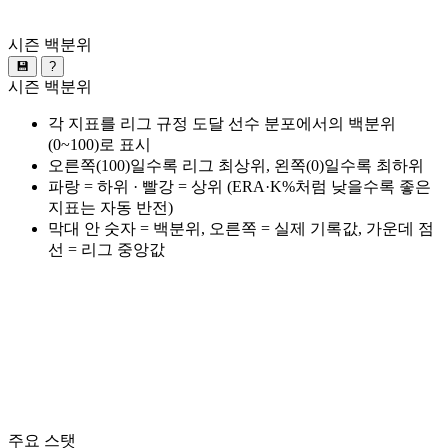
시즌 백분위
💾
?
시즌 백분위
각 지표를 리그 규정 도달 선수 분포에서의 백분위
(0~100)로 표시
오른쪽(100)일수록 리그 최상위, 왼쪽(0)일수록 최하위
파랑 = 하위 · 빨강 = 상위 (ERA·K%처럼 낮을수록 좋은
지표는 자동 반전)
막대 안 숫자 = 백분위, 오른쪽 = 실제 기록값, 가운데 점
선 = 리그 중앙값
주요 스탯