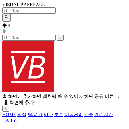
VISUAL BASEBALL
🔍
☀
☾
×
홈 화면에 추가하면 앱처럼 쓸 수 있어요
하단 공유 버튼 →
‘홈 화면에 추가’
×
HOME
일정
팀/순위
타자
투수
이동거리
관중
경기시간
DAILY
.