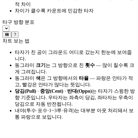
적 차이
차이가 클수록 카운트에 민감한 타자
타구 방향 분포
💾
?
차트 보는 법
타자가 친 공이 그라운드 어디로 갔는지 한눈에 보여줍
니다.
동그라미
크기
는 그 방향으로 친
횟수
— 많이 칠수록 크
게 그려집니다.
동그라미
색
은 그 방향에서의
타율
— 파랑은 안타가 적
고, 빨강은 안타가 많다는 뜻입니다.
당김(Pull)
·
중앙(Cent)
·
반대(Oppo)
는 타자가 스윙한 방
향 기준입니다. 우타자는 좌측이 당김, 좌타자는 우측이
당김으로 자동 반전됩니다.
내야(투수·포수·1~3루·유격)는 대부분 아웃 처리돼서 보
통 파랑으로 보입니다.