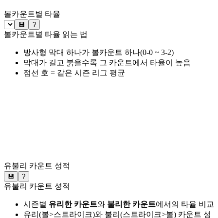
볼카운트별 타율
💾
?
볼카운트별 타율 읽는 법
방사형 막대 하나가 볼카운트 하나(0-0 ~ 3-2)
막대가 길고 붉을수록 그 카운트에서 타율이 높음
점선 호 = 같은 시즌 리그 평균
유불리 카운트 성적
💾
?
유불리 카운트 성적
시즌별
유리한 카운트
와
불리한 카운트
에서의 타율 비교
유리(볼>스트라이크)와 불리(스트라이크>볼) 카운트 성