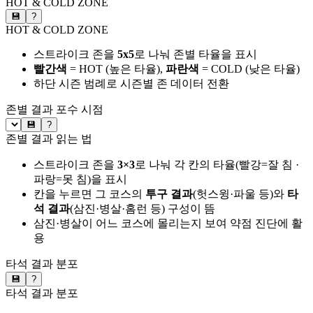
HOT & COLD ZONE
💾
?
HOT & COLD ZONE
스트라이크 존을
5x5
로 나눠 존별 타율을 표시
빨간색
= HOT (높은 타율),
파란색
= COLD (낮은 타율)
하단 시즌 범례로 시즌별 존 데이터 전환
존별 결과
포수 시점
💾
?
존별 결과 읽는 법
스트라이크 존을
3×3
로 나눠 각 칸의 타율(빨강=잘 침 ·
파랑=못 침)을 표시
칸을 누르면 그 코스의
투구 결과
(헛스윙·파울 등)와
타
석 결과
(삼진·병살·홈런 등) 구성이 뜸
삼진·병살이 어느 코스에 몰리는지 보여 약점 진단에 활
용
타석 결과 분포
💾
?
타석 결과 분포