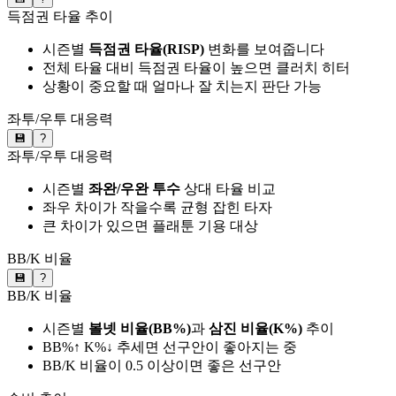
득점권 타율 추이
시즌별
득점권 타율(RISP)
변화를 보여줍니다
전체 타율 대비 득점권 타율이 높으면 클러치 히터
상황이 중요할 때 얼마나 잘 치는지 판단 가능
좌투/우투 대응력
💾
?
좌투/우투 대응력
시즌별
좌완/우완 투수
상대 타율 비교
좌우 차이가 작을수록 균형 잡힌 타자
큰 차이가 있으면 플래툰 기용 대상
BB/K 비율
💾
?
BB/K 비율
시즌별
볼넷 비율(BB%)
과
삼진 비율(K%)
추이
BB%↑ K%↓ 추세면 선구안이 좋아지는 중
BB/K 비율이 0.5 이상이면 좋은 선구안